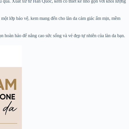
 quả. Xuất xứ từ Hàn Quốc, kem có thiết kế nhỏ gọn với khối lượng
ư một lớp bảo vệ, kem mang đến cho làn da cảm giác ẩm mịn, mềm
ọn hoàn hảo để nâng cao sức sống và vẻ đẹp tự nhiên của làn da bạn.