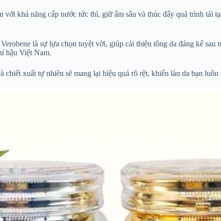
n với khả năng cấp nước tức thì, giữ ẩm sâu và thúc đẩy quá trình tá
obene là sự lựa chọn tuyệt vời, giúp cải thiện tông da đáng kể sau
khí hậu Việt Nam.
hiết xuất tự nhiên sẽ mang lại hiệu quả rõ rệt, khiến làn da bạn luôn 