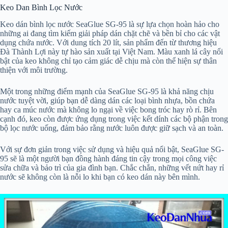
Keo Dan Bình Lọc Nước
Keo dán bình lọc nước SeaGlue SG-95 là sự lựa chọn hoàn hảo cho
những ai đang tìm kiếm giải pháp dán chặt chẽ và bền bỉ cho các vật
dụng chứa nước. Với dung tích 20 lít, sản phẩm đến từ thương hiệu
Đà Thành Lợi này tự hào sản xuất tại Việt Nam. Màu xanh lá cây nổi
bật của keo không chỉ tạo cảm giác dễ chịu mà còn thể hiện sự thân
thiện với môi trường.
Một trong những điểm mạnh của SeaGlue SG-95 là khả năng chịu
nước tuyệt vời, giúp bạn dễ dàng dán các loại bình nhựa, bồn chứa
hay ca múc nước mà không lo ngại về việc bong tróc hay rò rỉ. Bên
cạnh đó, keo còn được ứng dụng trong việc kết dính các bộ phận trong
bộ lọc nước uống, đảm bảo rằng nước luôn được giữ sạch và an toàn.
Với sự đơn giản trong việc sử dụng và hiệu quả nổi bật, SeaGlue SG-
95 sẽ là một người bạn đồng hành đáng tin cậy trong mọi công việc
sửa chữa và bảo trì của gia đình bạn. Chắc chắn, những vết nứt hay rỉ
nước sẽ không còn là nỗi lo khi bạn có keo dán này bên mình.