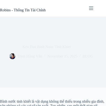
Skip
to
Robins - Thông Tin Tài Chính
content
Keo Dan Binh Nuoc Tinh Khiet
Trịnh Hồng Vân
November 15, 2025
BLOG
Bình nước tinh khiết là vật dụng không thể thiếu trong nhiều gia đình,
văn phòng và các cơ sở sản xuất. Tuy nhiên, sau một thời gian sử