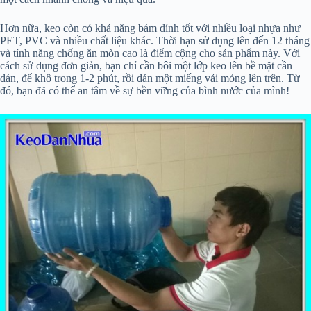
Hơn nữa, keo còn có khả năng bám dính tốt với nhiều loại nhựa như
PET, PVC và nhiều chất liệu khác. Thời hạn sử dụng lên đến 12 tháng
và tính năng chống ăn mòn cao là điểm cộng cho sản phẩm này. Với
cách sử dụng đơn giản, bạn chỉ cần bôi một lớp keo lên bề mặt cần
dán, để khô trong 1-2 phút, rồi dán một miếng vải mỏng lên trên. Từ
đó, bạn đã có thể an tâm về sự bền vững của bình nước của mình!