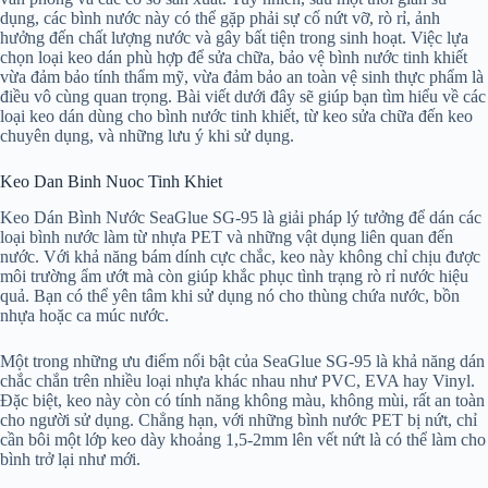
dụng, các bình nước này có thể gặp phải sự cố nứt vỡ, rò rỉ, ảnh
hưởng đến chất lượng nước và gây bất tiện trong sinh hoạt. Việc lựa
chọn loại keo dán phù hợp để sửa chữa, bảo vệ bình nước tinh khiết
vừa đảm bảo tính thẩm mỹ, vừa đảm bảo an toàn vệ sinh thực phẩm là
điều vô cùng quan trọng. Bài viết dưới đây sẽ giúp bạn tìm hiểu về các
loại keo dán dùng cho bình nước tinh khiết, từ keo sửa chữa đến keo
chuyên dụng, và những lưu ý khi sử dụng.
Keo Dan Binh Nuoc Tinh Khiet
Keo Dán Bình Nước SeaGlue SG-95 là giải pháp lý tưởng để dán các
loại bình nước làm từ nhựa PET và những vật dụng liên quan đến
nước. Với khả năng bám dính cực chắc, keo này không chỉ chịu được
môi trường ẩm ướt mà còn giúp khắc phục tình trạng rò rỉ nước hiệu
quả. Bạn có thể yên tâm khi sử dụng nó cho thùng chứa nước, bồn
nhựa hoặc ca múc nước.
Một trong những ưu điểm nổi bật của SeaGlue SG-95 là khả năng dán
chắc chắn trên nhiều loại nhựa khác nhau như PVC, EVA hay Vinyl.
Đặc biệt, keo này còn có tính năng không màu, không mùi, rất an toàn
cho người sử dụng. Chẳng hạn, với những bình nước PET bị nứt, chỉ
cần bôi một lớp keo dày khoảng 1,5-2mm lên vết nứt là có thể làm cho
bình trở lại như mới.