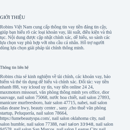
GIỚI THIỆU
Robins Việt Nam cung cấp thông tin vay tiền đáng tin cậy,
giúp bạn hiểu rõ các loại khoản vay, lãi suất, điều kiện và thủ
tục. Nội dung được cập nhật chính xác, dễ hiểu, so sánh các
lựa chọn vay phù hợp với nhu cầu cá nhân. Hỗ trợ người
dùng lựa chọn giải pháp tài chính thông minh.
Thông tin liên hệ
Robins chia sẻ kinh nghiệm về tài chính, các khoản vay, bảo
hiểm và thẻ tín dụng dễ hiểu và chính xác. Đối tác:
vay tiền
nhanh f88
,
vay icloud uy tín
,
vay tiền online 24 24
,
maxmotors missouri
,
văn phòng thông minh yes office
,
dior
sauvage
,
nail salon 75068
,
nước hoa chiết
,
nail salon 27893
,
manicure murfreesboro
,
hair salon 47715
,
nabei
,
nail salon
silas deane hwy
,
beauty center
,
sany
,
cho thuê văn phòng
startup
,
Peluquería
,
nail salon 78664
,
https://lumebeautyspa.com/
,
nail salon oklahoma city
,
nail
nail salon 33948
salon humble
,
nail salon 77388
,
,
nail salon
94578
,
nail salon San Marcos
,
nail salon League City
nail