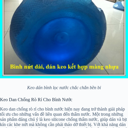
Keo dán bình lọc nước chắc chắn bền bỉ
Keo Dan Chống Rò Rỉ Cho Bình Nước
Keo dan chống rò rỉ cho bình nước hiện nay đang trở thành giải pháp
tối ưu cho những vấn đề liên quan đến thấm nước. Một trong những
sản phẩm đáng chú ý là keo silicone chống thấm nước, giúp dán và bịt
kín các khe nứt mà không cần phải tháo dỡ thiết bị. Với khả năng dán