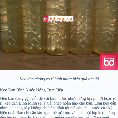
Keo dán chống rò rỉ bình nước hiệu quả tức thì
Keo Dan Bình Nước Uống Trực Tiếp
Nếu bạn đang gặp vấn đề với bình nước nhựa cứng bị rạn nứt hoặc rò
rỉ, keo dán Bình Minh sẽ là giải pháp hoàn hảo cho bạn. Loại keo dán
nhựa đa năng này không chỉ bám dính tốt mà còn chịu nước cực kỳ
hiệu quả. Bạn chỉ cần làm sạch bề mặt nứt và thoa một lớp keo mỏng
đều lên đó. Sau đó, hãy đặt một miếng vải nhẹ lên vết nứt và quét