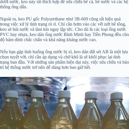
dưới nước, keo này rất thích hợp để sửa chữa bể cá, bể nước và các hệ
thống ống dẫn.
Ngoài ra, keo PU gốc Polyurethane như 3B-669 cũng rất hiệu quả
trong việc xử lý tình trạng rò rỉ. Chỉ cần bơm vào các vết nứt bê tông,
keo sẽ hút nước và làm kín ngay lập tức. Cho dù là các loại ống nước
PVC hay nhựa, keo dán ống nước Bình Minh hay Tiền Phong đều cho
độ bám dính chắc chắn và khả năng kháng nước cao.
Nếu bạn gặp tình huống ống nước bị xì, keo dán đất sét AB là một lựa
chọn tuyệt vời, chỉ cần áp dụng và chờ khô là sẽ khôi phục lại tình
trạng ban đầu. Với những sản phẩm hiện đại này, việc sửa chữa và bảo
trì hệ thống nước trở nên dễ dàng hơn bao giờ hết.