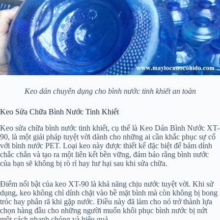
Keo dán chuyên dụng cho bình nước tinh khiết an toàn
Keo Sửa Chữa Bình Nước Tinh Khiết
Keo sửa chữa bình nước tinh khiết, cụ thể là Keo Dán Bình Nước XT-
90, là một giải pháp tuyệt vời dành cho những ai cần khắc phục sự cố
với bình nước PET. Loại keo này được thiết kế đặc biệt để bám dính
chắc chắn và tạo ra một liên kết bền vững, đảm bảo rằng bình nước
của bạn sẽ không bị rò rỉ hay hư hại sau khi sửa chữa.
Điểm nổi bật của keo XT-90 là khả năng chịu nước tuyệt vời. Khi sử
dụng, keo không chỉ dính chặt vào bề mặt bình mà còn không bị bong
tróc hay phân rã khi gặp nước. Điều này đã làm cho nó trở thành lựa
chọn hàng đầu cho những người muốn khôi phục bình nước bị nứt
một cách nhanh chóng và hiệu quả.