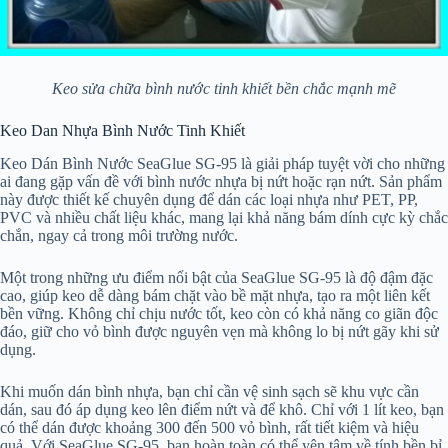
Keo sửa chữa bình nước tinh khiết bền chắc mạnh mẽ
Keo Dan Nhựa Bình Nước Tinh Khiết
Keo Dán Bình Nước SeaGlue SG-95 là giải pháp tuyệt vời cho những
ai đang gặp vấn đề với bình nước nhựa bị nứt hoặc rạn nứt. Sản phẩm
này được thiết kế chuyên dụng để dán các loại nhựa như PET, PP,
PVC và nhiều chất liệu khác, mang lại khả năng bám dính cực kỳ chắc
chắn, ngay cả trong môi trường nước.
Một trong những ưu điểm nổi bật của SeaGlue SG-95 là độ đậm đặc
cao, giúp keo dễ dàng bám chặt vào bề mặt nhựa, tạo ra một liên kết
bền vững. Không chỉ chịu nước tốt, keo còn có khả năng co giãn độc
đáo, giữ cho vỏ bình được nguyên vẹn mà không lo bị nứt gãy khi sử
dụng.
Khi muốn dán bình nhựa, bạn chỉ cần vệ sinh sạch sẽ khu vực cần
dán, sau đó áp dụng keo lên điểm nứt và để khô. Chỉ với 1 lít keo, bạn
có thể dán được khoảng 300 đến 500 vỏ bình, rất tiết kiệm và hiệu
quả. Với SeaGlue SG-95, bạn hoàn toàn có thể yên tâm về tính bền bỉ