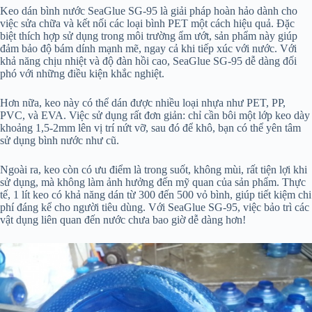
Keo dán bình nước SeaGlue SG-95 là giải pháp hoàn hảo dành cho
việc sửa chữa và kết nối các loại bình PET một cách hiệu quả. Đặc
biệt thích hợp sử dụng trong môi trường ẩm ướt, sản phẩm này giúp
đảm bảo độ bám dính mạnh mẽ, ngay cả khi tiếp xúc với nước. Với
khả năng chịu nhiệt và độ đàn hồi cao, SeaGlue SG-95 dễ dàng đối
phó với những điều kiện khắc nghiệt.
Hơn nữa, keo này có thể dán được nhiều loại nhựa như PET, PP,
PVC, và EVA. Việc sử dụng rất đơn giản: chỉ cần bôi một lớp keo dày
khoảng 1,5-2mm lên vị trí nứt vỡ, sau đó để khô, bạn có thể yên tâm
sử dụng bình nước như cũ.
Ngoài ra, keo còn có ưu điểm là trong suốt, không mùi, rất tiện lợi khi
sử dụng, mà không làm ảnh hưởng đến mỹ quan của sản phẩm. Thực
tế, 1 lít keo có khả năng dán từ 300 đến 500 vỏ bình, giúp tiết kiệm chi
phí đáng kể cho người tiêu dùng. Với SeaGlue SG-95, việc bảo trì các
vật dụng liên quan đến nước chưa bao giờ dễ dàng hơn!