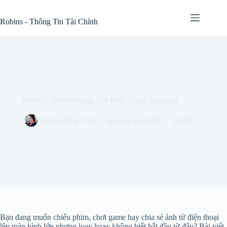
Skip
to
Robins - Thông Tin Tài Chính
content
Kết Nối Tivi Samsung Với Điện Thoại Samsung
Trịnh Hồng Vân
January 20, 2026
BLOG
Bạn đang muốn chiếu phim, chơi game hay chia sẻ ảnh từ điện thoại
lên màn hình lớn nhưng loay hoay không biết bắt đầu từ đâu? Bài viết