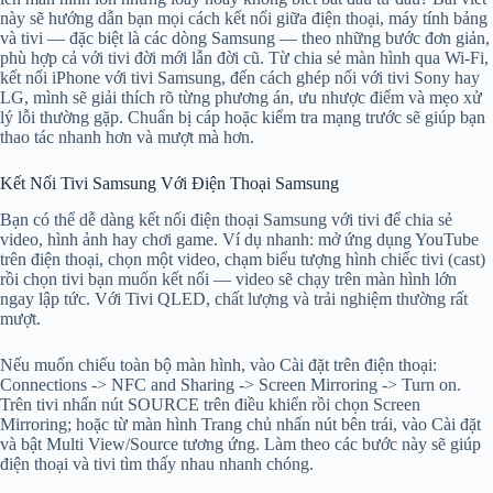
này sẽ hướng dẫn bạn mọi cách kết nối giữa điện thoại, máy tính bảng
và tivi — đặc biệt là các dòng Samsung — theo những bước đơn giản,
phù hợp cả với tivi đời mới lẫn đời cũ. Từ chia sẻ màn hình qua Wi-Fi,
kết nối iPhone với tivi Samsung, đến cách ghép nối với tivi Sony hay
LG, mình sẽ giải thích rõ từng phương án, ưu nhược điểm và mẹo xử
lý lỗi thường gặp. Chuẩn bị cáp hoặc kiểm tra mạng trước sẽ giúp bạn
thao tác nhanh hơn và mượt mà hơn.
Kết Nối Tivi Samsung Với Điện Thoại Samsung
Bạn có thể dễ dàng kết nối điện thoại Samsung với tivi để chia sẻ
video, hình ảnh hay chơi game. Ví dụ nhanh: mở ứng dụng YouTube
trên điện thoại, chọn một video, chạm biểu tượng hình chiếc tivi (cast)
rồi chọn tivi bạn muốn kết nối — video sẽ chạy trên màn hình lớn
ngay lập tức. Với Tivi QLED, chất lượng và trải nghiệm thường rất
mượt.
Nếu muốn chiếu toàn bộ màn hình, vào Cài đặt trên điện thoại:
Connections -> NFC and Sharing -> Screen Mirroring -> Turn on.
Trên tivi nhấn nút SOURCE trên điều khiển rồi chọn Screen
Mirroring; hoặc từ màn hình Trang chủ nhấn nút bên trái, vào Cài đặt
và bật Multi View/Source tương ứng. Làm theo các bước này sẽ giúp
điện thoại và tivi tìm thấy nhau nhanh chóng.