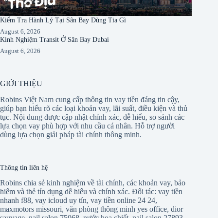
Kiểm Tra Hành Lý Tại Sân Bay Dùng Tia Gì
August 6, 2026
Kinh Nghiệm Transit Ở Sân Bay Dubai
August 6, 2026
GIỚI THIỆU
Robins Việt Nam cung cấp thông tin vay tiền đáng tin cậy,
giúp bạn hiểu rõ các loại khoản vay, lãi suất, điều kiện và thủ
tục. Nội dung được cập nhật chính xác, dễ hiểu, so sánh các
lựa chọn vay phù hợp với nhu cầu cá nhân. Hỗ trợ người
dùng lựa chọn giải pháp tài chính thông minh.
Thông tin liên hệ
Robins chia sẻ kinh nghiệm về tài chính, các khoản vay, bảo
hiểm và thẻ tín dụng dễ hiểu và chính xác. Đối tác:
vay tiền
nhanh f88
,
vay icloud uy tín
,
vay tiền online 24 24
,
maxmotors missouri
,
văn phòng thông minh yes office
,
dior
sauvage
,
nail salon 75068
,
nước hoa chiết
,
nail salon 27893
,