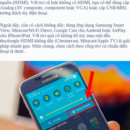
nguồn (HDMI). Với tivi cũ hơn không có HDMI, bạn có thể dùng cáp
Analog (AV composite, component hoặc VGA) hoặc cáp USB/MHL
tương thích tùy điện thoại.
Ngoài dây, còn có cách không dây: dùng ứng dụng Samsung Smart
View, Miracast/Wi‑Fi Direct, Google Cast cho Android hoặc AirPlay
cho iPhone/iPad. Với tivi quá cổ không hỗ trợ, mua một đầu
thu/dongle HDMI không dây (Chromecast, Miracast/Apple TV) là giải
pháp nhanh gọn. Nhìn chung, chọn cách theo cổng tivi và chuẩn điện
thoại là được.