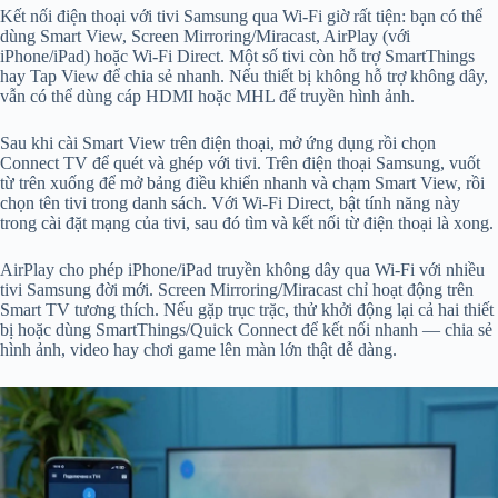
Kết nối điện thoại với tivi Samsung qua Wi‑Fi giờ rất tiện: bạn có thể
dùng Smart View, Screen Mirroring/Miracast, AirPlay (với
iPhone/iPad) hoặc Wi‑Fi Direct. Một số tivi còn hỗ trợ SmartThings
hay Tap View để chia sẻ nhanh. Nếu thiết bị không hỗ trợ không dây,
vẫn có thể dùng cáp HDMI hoặc MHL để truyền hình ảnh.
Sau khi cài Smart View trên điện thoại, mở ứng dụng rồi chọn
Connect TV để quét và ghép với tivi. Trên điện thoại Samsung, vuốt
từ trên xuống để mở bảng điều khiển nhanh và chạm Smart View, rồi
chọn tên tivi trong danh sách. Với Wi‑Fi Direct, bật tính năng này
trong cài đặt mạng của tivi, sau đó tìm và kết nối từ điện thoại là xong.
AirPlay cho phép iPhone/iPad truyền không dây qua Wi‑Fi với nhiều
tivi Samsung đời mới. Screen Mirroring/Miracast chỉ hoạt động trên
Smart TV tương thích. Nếu gặp trục trặc, thử khởi động lại cả hai thiết
bị hoặc dùng SmartThings/Quick Connect để kết nối nhanh — chia sẻ
hình ảnh, video hay chơi game lên màn lớn thật dễ dàng.