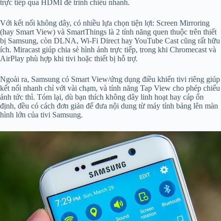
trực tiếp qua HDMI để trình chiếu nhanh.
Với kết nối không dây, có nhiều lựa chọn tiện lợi: Screen Mirroring
(hay Smart View) và SmartThings là 2 tính năng quen thuộc trên thiết
bị Samsung, còn DLNA, Wi‑Fi Direct hay YouTube Cast cũng rất hữu
ích. Miracast giúp chia sẻ hình ảnh trực tiếp, trong khi Chromecast và
AirPlay phù hợp khi tivi hoặc thiết bị hỗ trợ.
Ngoài ra, Samsung có Smart View/ứng dụng điều khiển tivi riêng giúp
kết nối nhanh chỉ với vài chạm, và tính năng Tap View cho phép chiếu
ảnh tức thì. Tóm lại, dù bạn thích không dây linh hoạt hay cáp ổn
định, đều có cách đơn giản để đưa nội dung từ máy tính bảng lên màn
hình lớn của tivi Samsung.