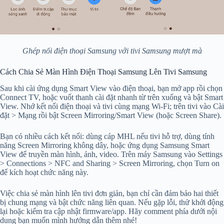
Ghép nối điện thoại Samsung với tivi Samsung mượt mà
Cách Chia Sẻ Màn Hình Điện Thoại Samsung Lên Tivi Samsung
Sau khi cài ứng dụng Smart View vào điện thoại, bạn mở app rồi chọn
Connect TV, hoặc vuốt thanh cài đặt nhanh từ trên xuống và bật Smart
View. Nhớ kết nối điện thoại và tivi cùng mạng Wi‑Fi; trên tivi vào Cài
đặt > Mạng rồi bật Screen Mirroring/Smart View (hoặc Screen Share).
Bạn có nhiều cách kết nối: dùng cáp MHL nếu tivi hỗ trợ, dùng tính
năng Screen Mirroring không dây, hoặc ứng dụng Samsung Smart
View để truyền màn hình, ảnh, video. Trên máy Samsung vào Settings
> Connections > NFC and Sharing > Screen Mirroring, chọn Turn on
để kích hoạt chức năng này.
Việc chia sẻ màn hình lên tivi đơn giản, bạn chỉ cần đảm bảo hai thiết
bị chung mạng và bật chức năng liên quan. Nếu gặp lỗi, thử khởi động
lại hoặc kiểm tra cập nhật firmware/app. Hãy comment phía dưới nội
dung bạn muốn mình hướng dẫn thêm nhé!