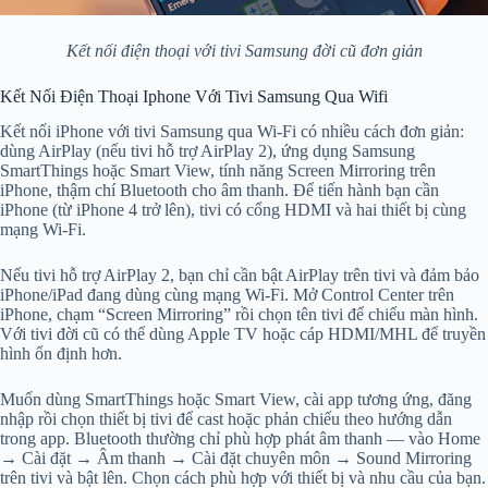
Kết nối điện thoại với tivi Samsung đời cũ đơn giản
Kết Nối Điện Thoại Iphone Với Tivi Samsung Qua Wifi
Kết nối iPhone với tivi Samsung qua Wi‑Fi có nhiều cách đơn giản:
dùng AirPlay (nếu tivi hỗ trợ AirPlay 2), ứng dụng Samsung
SmartThings hoặc Smart View, tính năng Screen Mirroring trên
iPhone, thậm chí Bluetooth cho âm thanh. Để tiến hành bạn cần
iPhone (từ iPhone 4 trở lên), tivi có cổng HDMI và hai thiết bị cùng
mạng Wi‑Fi.
Nếu tivi hỗ trợ AirPlay 2, bạn chỉ cần bật AirPlay trên tivi và đảm bảo
iPhone/iPad đang dùng cùng mạng Wi‑Fi. Mở Control Center trên
iPhone, chạm “Screen Mirroring” rồi chọn tên tivi để chiếu màn hình.
Với tivi đời cũ có thể dùng Apple TV hoặc cáp HDMI/MHL để truyền
hình ổn định hơn.
Muốn dùng SmartThings hoặc Smart View, cài app tương ứng, đăng
nhập rồi chọn thiết bị tivi để cast hoặc phản chiếu theo hướng dẫn
trong app. Bluetooth thường chỉ phù hợp phát âm thanh — vào Home
→ Cài đặt → Âm thanh → Cài đặt chuyên môn → Sound Mirroring
trên tivi và bật lên. Chọn cách phù hợp với thiết bị và nhu cầu của bạn.