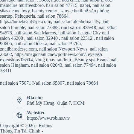
manicure murfreesboro
,
hair salon 47715
,
nabei
,
nail salon
silas deane hwy
,
beauty center
,
sany
,
cho thuê văn phòng
startup
,
Peluquería
,
nail salon 78664
,
https://lumebeautyspa.com/
,
nail salon oklahoma city
,
nail
nail salon 33948
salon humble
,
nail salon 77388
,
,
nail salon
94578
,
nail salon San Marcos
,
nail salon League City
nail
salon 46268
,
nail salon 32940
,
nail salon 22312
,
nail salon
90605
,
nail salon Odessa
,
nail salon 79765
,
znailbarodessa.com
,
nail salon Newport News
,
nail salon
23602
,
https://magicnailllcnewportnews.com/
,
eyelash
extensions 06514
,
vòng quay random
,
Beauty spa Evans
,
nail
salon Hingham
,
nail salon 02043
,
nail salon 77494
,
nail salon
33311
nail salon 75071
Nail salon 65807
,
nail salon 78664
Địa chỉ:
Phú Mỹ Hưng, Quận 7, HCM
Website:
https://www.robins.vn/
Copyright © 2026 - Robins
Thông Tin Tài Chính -