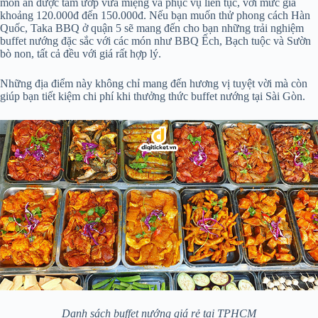
món ăn được tẩm ướp vừa miệng và phục vụ liên tục, với mức giá
khoảng 120.000đ đến 150.000đ. Nếu bạn muốn thử phong cách Hàn
Quốc, Taka BBQ ở quận 5 sẽ mang đến cho bạn những trải nghiệm
buffet nướng đặc sắc với các món như BBQ Ếch, Bạch tuộc và Sườn
bò non, tất cả đều với giá rất hợp lý.
Những địa điểm này không chỉ mang đến hương vị tuyệt vời mà còn
giúp bạn tiết kiệm chi phí khi thưởng thức buffet nướng tại Sài Gòn.
Danh sách buffet nướng giá rẻ tại TPHCM