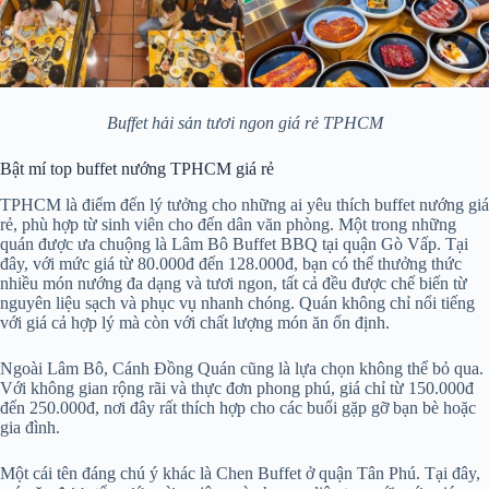
Buffet hải sản tươi ngon giá rẻ TPHCM
Bật mí top buffet nướng TPHCM giá rẻ
TPHCM là điểm đến lý tưởng cho những ai yêu thích buffet nướng giá
rẻ, phù hợp từ sinh viên cho đến dân văn phòng. Một trong những
quán được ưa chuộng là Lâm Bô Buffet BBQ tại quận Gò Vấp. Tại
đây, với mức giá từ 80.000đ đến 128.000đ, bạn có thể thưởng thức
nhiều món nướng đa dạng và tươi ngon, tất cả đều được chế biến từ
nguyên liệu sạch và phục vụ nhanh chóng. Quán không chỉ nổi tiếng
với giá cả hợp lý mà còn với chất lượng món ăn ổn định.
Ngoài Lâm Bô, Cánh Đồng Quán cũng là lựa chọn không thể bỏ qua.
Với không gian rộng rãi và thực đơn phong phú, giá chỉ từ 150.000đ
đến 250.000đ, nơi đây rất thích hợp cho các buổi gặp gỡ bạn bè hoặc
gia đình.
Một cái tên đáng chú ý khác là Chen Buffet ở quận Tân Phú. Tại đây,