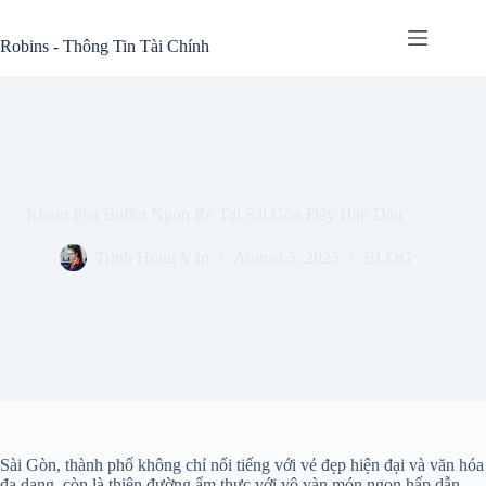
Skip
to
Robins - Thông Tin Tài Chính
content
Khám Phá Buffet Ngon Rẻ Tại Sài Gòn Đầy Hấp Dẫn
Trịnh Hồng Vân
August 5, 2025
BLOG
Sài Gòn, thành phố không chỉ nổi tiếng với vẻ đẹp hiện đại và văn hóa
đa dạng, còn là thiên đường ẩm thực với vô vàn món ngon hấp dẫn.