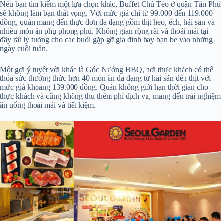
Nếu bạn tìm kiếm một lựa chọn khác, Buffet Chú Tèo ở quận Tân Phú
sẽ không làm bạn thất vọng. Với mức giá chỉ từ 99.000 đến 119.000
đồng, quán mang đến thực đơn đa dạng gồm thịt heo, ếch, hải sản và
nhiều món ăn phụ phong phú. Không gian rộng rãi và thoải mái tại
đây rất lý tưởng cho các buổi gặp gỡ gia đình hay bạn bè vào những
ngày cuối tuần.
Một gợi ý tuyệt vời khác là Góc Nướng BBQ, nơi thực khách có thể
thỏa sức thưởng thức hơn 40 món ăn đa dạng từ hải sản đến thịt với
mức giá khoảng 139.000 đồng. Quán không giới hạn thời gian cho
thực khách và cũng không thu thêm phí dịch vụ, mang đến trải nghiệm
ăn uống thoải mái và tiết kiệm.