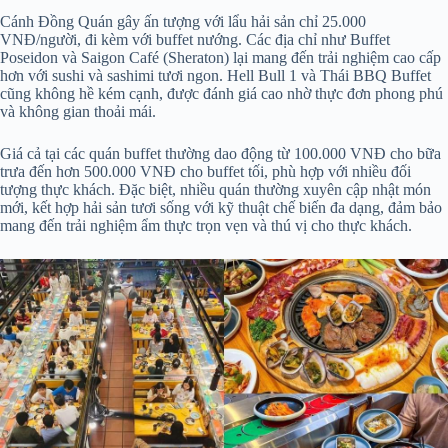
Cánh Đồng Quán gây ấn tượng với lẩu hải sản chỉ 25.000
VNĐ/người, đi kèm với buffet nướng. Các địa chỉ như Buffet
Poseidon và Saigon Café (Sheraton) lại mang đến trải nghiệm cao cấp
hơn với sushi và sashimi tươi ngon. Hell Bull 1 và Thái BBQ Buffet
cũng không hề kém cạnh, được đánh giá cao nhờ thực đơn phong phú
và không gian thoải mái.
Giá cả tại các quán buffet thường dao động từ 100.000 VNĐ cho bữa
trưa đến hơn 500.000 VNĐ cho buffet tối, phù hợp với nhiều đối
tượng thực khách. Đặc biệt, nhiều quán thường xuyên cập nhật món
mới, kết hợp hải sản tươi sống với kỹ thuật chế biến đa dạng, đảm bảo
mang đến trải nghiệm ẩm thực trọn vẹn và thú vị cho thực khách.