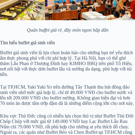
Quán buffet giá rẻ, đầy món ngon hấp dẫn
Tìm hiểu buffet giá sinh viên
Buffet giá sinh viên là lựa chọn hoàn hảo cho những bạn trẻ yêu thích
ẩm thực phong phú với chi phí hợp lý. Tại Hà Nội, bạn có thể ghé
thăm Lẩu Phan ở Thượng Đình hay KIMHO BBQ trên phố Tô Hiệu,
nơi nổi bật với thực đơn buffet lẩu và nướng đa dạng, phù hợp với túi
tiền.
Tại TP.HCM, Yaki Yaki Yo trên đường Tây Thạnh thu hút đông đảo
sinh viên nhờ mức giá hợp lý, chỉ từ 49.000 VNĐ cho buffet nước và
lên tới 209.000 VNĐ cho buffet nướng. Không gian hiện đại và hơn
70 món ăn được tẩm ướp đậm đà là những điểm cộng lớn cho nơi này.
Khu vực Thủ Đức cũng có nhiều lựa chọn thú vị như Buffet Thủ Đức
Chóp Chép với mức giá từ 149.000 VNĐ hay Lạc Buffet Lẩu Rau
Nấm chỉ 79.000 VNĐ, rất phù hợp cho những ai yêu thích đồ chay.
Ngoài ra, các quán như Buffet Béo và Chen Buffet tại TP.HCM cũng