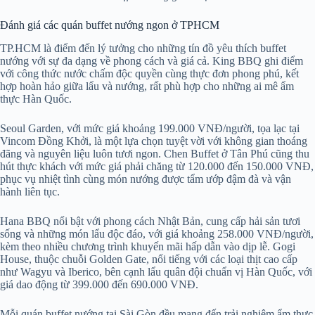
Đánh giá các quán buffet nướng ngon ở TPHCM
TP.HCM là điểm đến lý tưởng cho những tín đồ yêu thích buffet
nướng với sự đa dạng về phong cách và giá cả. King BBQ ghi điểm
với công thức nước chấm độc quyền cùng thực đơn phong phú, kết
hợp hoàn hảo giữa lẩu và nướng, rất phù hợp cho những ai mê ẩm
thực Hàn Quốc.
Seoul Garden, với mức giá khoảng 199.000 VNĐ/người, tọa lạc tại
Vincom Đồng Khởi, là một lựa chọn tuyệt vời với không gian thoáng
đãng và nguyên liệu luôn tươi ngon. Chen Buffet ở Tân Phú cũng thu
hút thực khách với mức giá phải chăng từ 120.000 đến 150.000 VNĐ,
phục vụ nhiệt tình cùng món nướng được tẩm ướp đậm đà và vận
hành liên tục.
Hana BBQ nổi bật với phong cách Nhật Bản, cung cấp hải sản tươi
sống và những món lẩu độc đáo, với giá khoảng 258.000 VNĐ/người,
kèm theo nhiều chương trình khuyến mãi hấp dẫn vào dịp lễ. Gogi
House, thuộc chuỗi Golden Gate, nổi tiếng với các loại thịt cao cấp
như Wagyu và Iberico, bên cạnh lẩu quân đội chuẩn vị Hàn Quốc, với
giá dao động từ 399.000 đến 690.000 VNĐ.
Mỗi quán buffet nướng tại Sài Gòn đều mang đến trải nghiệm ẩm thực