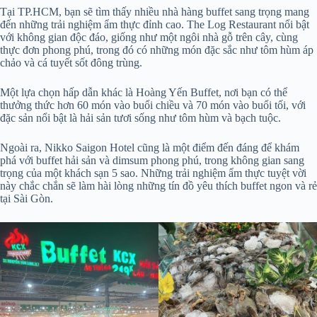
Tại TP.HCM, bạn sẽ tìm thấy nhiều nhà hàng buffet sang trọng mang
đến những trải nghiệm ẩm thực đỉnh cao. The Log Restaurant nổi bật
với không gian độc đáo, giống như một ngôi nhà gỗ trên cây, cùng
thực đơn phong phú, trong đó có những món đặc sắc như tôm hùm áp
chảo và cá tuyết sốt đông trùng.
Một lựa chọn hấp dẫn khác là Hoàng Yến Buffet, nơi bạn có thể
thưởng thức hơn 60 món vào buổi chiều và 70 món vào buổi tối, với
đặc sản nổi bật là hải sản tươi sống như tôm hùm và bạch tuộc.
Ngoài ra, Nikko Saigon Hotel cũng là một điểm đến đáng để khám
phá với buffet hải sản và dimsum phong phú, trong không gian sang
trọng của một khách sạn 5 sao. Những trải nghiệm ẩm thực tuyệt vời
này chắc chắn sẽ làm hài lòng những tín đồ yêu thích buffet ngon và rẻ
tại Sài Gòn.