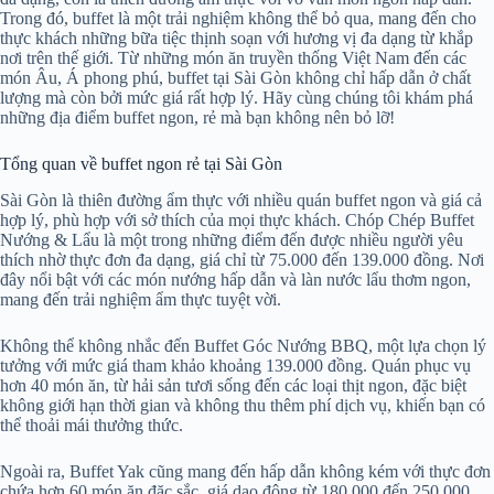
Trong đó, buffet là một trải nghiệm không thể bỏ qua, mang đến cho
thực khách những bữa tiệc thịnh soạn với hương vị đa dạng từ khắp
nơi trên thế giới. Từ những món ăn truyền thống Việt Nam đến các
món Âu, Á phong phú, buffet tại Sài Gòn không chỉ hấp dẫn ở chất
lượng mà còn bởi mức giá rất hợp lý. Hãy cùng chúng tôi khám phá
những địa điểm buffet ngon, rẻ mà bạn không nên bỏ lỡ!
Tổng quan về buffet ngon rẻ tại Sài Gòn
Sài Gòn là thiên đường ẩm thực với nhiều quán buffet ngon và giá cả
hợp lý, phù hợp với sở thích của mọi thực khách. Chóp Chép Buffet
Nướng & Lẩu là một trong những điểm đến được nhiều người yêu
thích nhờ thực đơn đa dạng, giá chỉ từ 75.000 đến 139.000 đồng. Nơi
đây nổi bật với các món nướng hấp dẫn và làn nước lẩu thơm ngon,
mang đến trải nghiệm ẩm thực tuyệt vời.
Không thể không nhắc đến Buffet Góc Nướng BBQ, một lựa chọn lý
tưởng với mức giá tham khảo khoảng 139.000 đồng. Quán phục vụ
hơn 40 món ăn, từ hải sản tươi sống đến các loại thịt ngon, đặc biệt
không giới hạn thời gian và không thu thêm phí dịch vụ, khiến bạn có
thể thoải mái thưởng thức.
Ngoài ra, Buffet Yak cũng mang đến hấp dẫn không kém với thực đơn
chứa hơn 60 món ăn đặc sắc, giá dao động từ 180.000 đến 250.000