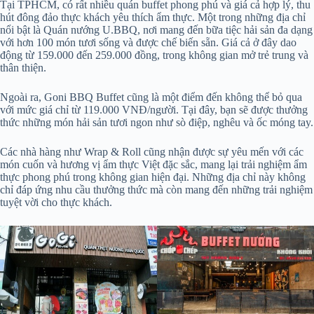
Tại TPHCM, có rất nhiều quán buffet phong phú và giá cả hợp lý, thu
hút đông đảo thực khách yêu thích ẩm thực. Một trong những địa chỉ
nổi bật là Quán nướng U.BBQ, nơi mang đến bữa tiệc hải sản đa dạng
với hơn 100 món tươi sống và được chế biến sẵn. Giá cả ở đây dao
động từ 159.000 đến 259.000 đồng, trong không gian mở trẻ trung và
thân thiện.
Ngoài ra, Goni BBQ Buffet cũng là một điểm đến không thể bỏ qua
với mức giá chỉ từ 119.000 VNĐ/người. Tại đây, bạn sẽ được thưởng
thức những món hải sản tươi ngon như sò điệp, nghêu và ốc móng tay.
Các nhà hàng như Wrap & Roll cũng nhận được sự yêu mến với các
món cuốn và hương vị ẩm thực Việt đặc sắc, mang lại trải nghiệm ẩm
thực phong phú trong không gian hiện đại. Những địa chỉ này không
chỉ đáp ứng nhu cầu thưởng thức mà còn mang đến những trải nghiệm
tuyệt vời cho thực khách.