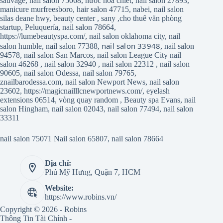
sauvage
,
nail salon 75068
,
nước hoa chiết
,
nail salon 27893
,
manicure murfreesboro
,
hair salon 47715
,
nabei
,
nail salon
silas deane hwy
,
beauty center
,
sany
,
cho thuê văn phòng
startup
,
Peluquería
,
nail salon 78664
,
https://lumebeautyspa.com/
,
nail salon oklahoma city
,
nail
nail salon 33948
salon humble
,
nail salon 77388
,
,
nail salon
94578
,
nail salon San Marcos
,
nail salon League City
nail
salon 46268
,
nail salon 32940
,
nail salon 22312
,
nail salon
90605
,
nail salon Odessa
,
nail salon 79765
,
znailbarodessa.com
,
nail salon Newport News
,
nail salon
23602
,
https://magicnailllcnewportnews.com/
,
eyelash
extensions 06514
,
vòng quay random
,
Beauty spa Evans
,
nail
salon Hingham
,
nail salon 02043
,
nail salon 77494
,
nail salon
33311
nail salon 75071
Nail salon 65807
,
nail salon 78664
Địa chỉ:
Phú Mỹ Hưng, Quận 7, HCM
Website:
https://www.robins.vn/
Copyright © 2026 - Robins
Thông Tin Tài Chính -