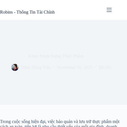
Skip
to
Robins - Thông Tin Tài Chính
content
Khay Nhựa Đựng Thực Phẩm
Trịnh Hồng Vân
November 16, 2025
BLOG
Trong cuộc sống hiện đại, việc bảo quản và lưu trữ thực phẩm một
cách an toàn, tiện lợi là nhu cầu thiết yếu của mỗi gia đình, doanh