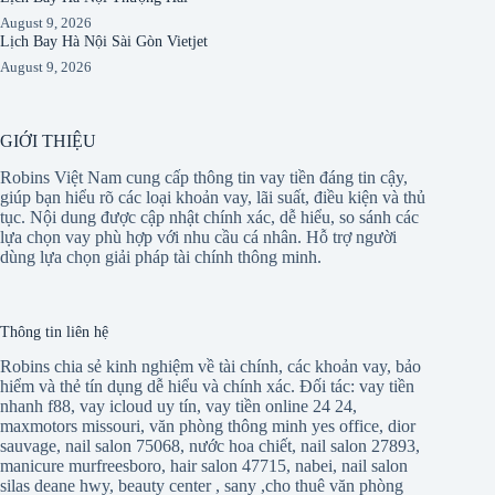
August 9, 2026
Lịch Bay Hà Nội Sài Gòn Vietjet
August 9, 2026
GIỚI THIỆU
Robins Việt Nam cung cấp thông tin vay tiền đáng tin cậy,
giúp bạn hiểu rõ các loại khoản vay, lãi suất, điều kiện và thủ
tục. Nội dung được cập nhật chính xác, dễ hiểu, so sánh các
lựa chọn vay phù hợp với nhu cầu cá nhân. Hỗ trợ người
dùng lựa chọn giải pháp tài chính thông minh.
Thông tin liên hệ
Robins chia sẻ kinh nghiệm về tài chính, các khoản vay, bảo
hiểm và thẻ tín dụng dễ hiểu và chính xác. Đối tác:
vay tiền
nhanh f88
,
vay icloud uy tín
,
vay tiền online 24 24
,
maxmotors missouri
,
văn phòng thông minh yes office
,
dior
sauvage
,
nail salon 75068
,
nước hoa chiết
,
nail salon 27893
,
manicure murfreesboro
,
hair salon 47715
,
nabei
,
nail salon
silas deane hwy
,
beauty center
,
sany
,
cho thuê văn phòng