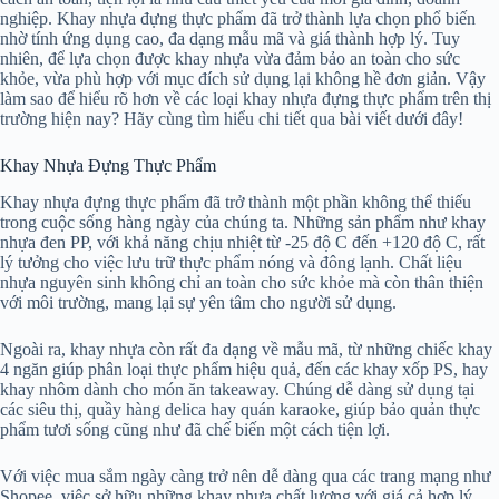
nghiệp. Khay nhựa đựng thực phẩm đã trở thành lựa chọn phổ biến
nhờ tính ứng dụng cao, đa dạng mẫu mã và giá thành hợp lý. Tuy
nhiên, để lựa chọn được khay nhựa vừa đảm bảo an toàn cho sức
khỏe, vừa phù hợp với mục đích sử dụng lại không hề đơn giản. Vậy
làm sao để hiểu rõ hơn về các loại khay nhựa đựng thực phẩm trên thị
trường hiện nay? Hãy cùng tìm hiểu chi tiết qua bài viết dưới đây!
Khay Nhựa Đựng Thực Phẩm
Khay nhựa đựng thực phẩm đã trở thành một phần không thể thiếu
trong cuộc sống hàng ngày của chúng ta. Những sản phẩm như khay
nhựa đen PP, với khả năng chịu nhiệt từ -25 độ C đến +120 độ C, rất
lý tưởng cho việc lưu trữ thực phẩm nóng và đông lạnh. Chất liệu
nhựa nguyên sinh không chỉ an toàn cho sức khỏe mà còn thân thiện
với môi trường, mang lại sự yên tâm cho người sử dụng.
Ngoài ra, khay nhựa còn rất đa dạng về mẫu mã, từ những chiếc khay
4 ngăn giúp phân loại thực phẩm hiệu quả, đến các khay xốp PS, hay
khay nhôm dành cho món ăn takeaway. Chúng dễ dàng sử dụng tại
các siêu thị, quầy hàng delica hay quán karaoke, giúp bảo quản thực
phẩm tươi sống cũng như đã chế biến một cách tiện lợi.
Với việc mua sắm ngày càng trở nên dễ dàng qua các trang mạng như
Shopee, việc sở hữu những khay nhựa chất lượng với giá cả hợp lý