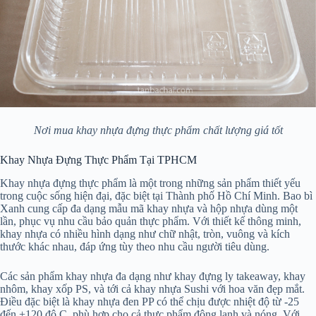
Nơi mua khay nhựa đựng thực phẩm chất lượng giá tốt
Khay Nhựa Đựng Thực Phẩm Tại TPHCM
Khay nhựa đựng thực phẩm là một trong những sản phẩm thiết yếu
trong cuộc sống hiện đại, đặc biệt tại Thành phố Hồ Chí Minh. Bao bì
Xanh cung cấp đa dạng mẫu mã khay nhựa và hộp nhựa dùng một
lần, phục vụ nhu cầu bảo quản thực phẩm. Với thiết kế thông minh,
khay nhựa có nhiều hình dạng như chữ nhật, tròn, vuông và kích
thước khác nhau, đáp ứng tùy theo nhu cầu người tiêu dùng.
Các sản phẩm khay nhựa đa dạng như khay đựng ly takeaway, khay
nhôm, khay xốp PS, và tới cả khay nhựa Sushi với hoa văn đẹp mắt.
Điều đặc biệt là khay nhựa đen PP có thể chịu được nhiệt độ từ -25
đến +120 độ C, phù hợp cho cả thực phẩm đông lạnh và nóng. Với