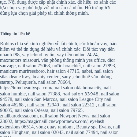
tục. Nội dung được cập nhật chính xác, dễ hiểu, so sánh các
lựa chọn vay phù hợp với nhu cầu cá nhân. Hỗ trợ người
dùng lựa chọn giải pháp tài chính thông minh.
Thông tin liên hệ
Robins chia sẻ kinh nghiệm về tài chính, các khoản vay, bảo
hiểm và thẻ tín dụng dễ hiểu và chính xác. Đối tác:
vay tiền
nhanh f88
,
vay icloud uy tín
,
vay tiền online 24 24
,
maxmotors missouri
,
văn phòng thông minh yes office
,
dior
sauvage
,
nail salon 75068
,
nước hoa chiết
,
nail salon 27893
,
manicure murfreesboro
,
hair salon 47715
,
nabei
,
nail salon
silas deane hwy
,
beauty center
,
sany
,
cho thuê văn phòng
startup
,
Peluquería
,
nail salon 78664
,
https://lumebeautyspa.com/
,
nail salon oklahoma city
,
nail
nail salon 33948
salon humble
,
nail salon 77388
,
,
nail salon
94578
,
nail salon San Marcos
,
nail salon League City
nail
salon 46268
,
nail salon 32940
,
nail salon 22312
,
nail salon
90605
,
nail salon Odessa
,
nail salon 79765
,
znailbarodessa.com
,
nail salon Newport News
,
nail salon
23602
,
https://magicnailllcnewportnews.com/
,
eyelash
extensions 06514
,
vòng quay random
,
Beauty spa Evans
,
nail
salon Hingham
,
nail salon 02043
,
nail salon 77494
,
nail salon