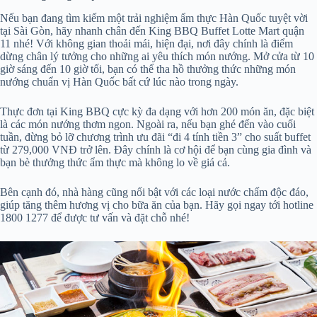
Nếu bạn đang tìm kiếm một trải nghiệm ẩm thực Hàn Quốc tuyệt vời
tại Sài Gòn, hãy nhanh chân đến King BBQ Buffet Lotte Mart quận
11 nhé! Với không gian thoải mái, hiện đại, nơi đây chính là điểm
dừng chân lý tưởng cho những ai yêu thích món nướng. Mở cửa từ 10
giờ sáng đến 10 giờ tối, bạn có thể tha hồ thưởng thức những món
nướng chuẩn vị Hàn Quốc bất cứ lúc nào trong ngày.
Thực đơn tại King BBQ cực kỳ đa dạng với hơn 200 món ăn, đặc biệt
là các món nướng thơm ngon. Ngoài ra, nếu bạn ghé đến vào cuối
tuần, đừng bỏ lỡ chương trình ưu đãi “đi 4 tính tiền 3” cho suất buffet
từ 279,000 VNĐ trở lên. Đây chính là cơ hội để bạn cùng gia đình và
bạn bè thưởng thức ẩm thực mà không lo về giá cả.
Bên cạnh đó, nhà hàng cũng nổi bật với các loại nước chấm độc đáo,
giúp tăng thêm hương vị cho bữa ăn của bạn. Hãy gọi ngay tới hotline
1800 1277 để được tư vấn và đặt chỗ nhé!