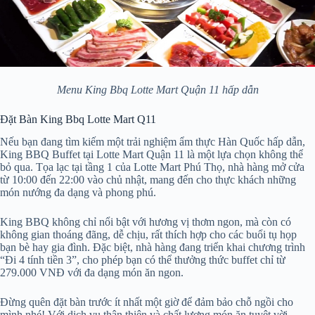
Menu King Bbq Lotte Mart Quận 11 hấp dẫn
Đặt Bàn King Bbq Lotte Mart Q11
Nếu bạn đang tìm kiếm một trải nghiệm ẩm thực Hàn Quốc hấp dẫn,
King BBQ Buffet tại Lotte Mart Quận 11 là một lựa chọn không thể
bỏ qua. Tọa lạc tại tầng 1 của Lotte Mart Phú Thọ, nhà hàng mở cửa
từ 10:00 đến 22:00 vào chủ nhật, mang đến cho thực khách những
món nướng đa dạng và phong phú.
King BBQ không chỉ nổi bật với hương vị thơm ngon, mà còn có
không gian thoáng đãng, dễ chịu, rất thích hợp cho các buổi tụ họp
bạn bè hay gia đình. Đặc biệt, nhà hàng đang triển khai chương trình
“Đi 4 tính tiền 3”, cho phép bạn có thể thưởng thức buffet chỉ từ
279.000 VNĐ với đa dạng món ăn ngon.
Đừng quên đặt bàn trước ít nhất một giờ để đảm bảo chỗ ngồi cho
mình nhé! Với dịch vụ thân thiện và chất lượng món ăn tuyệt vời,