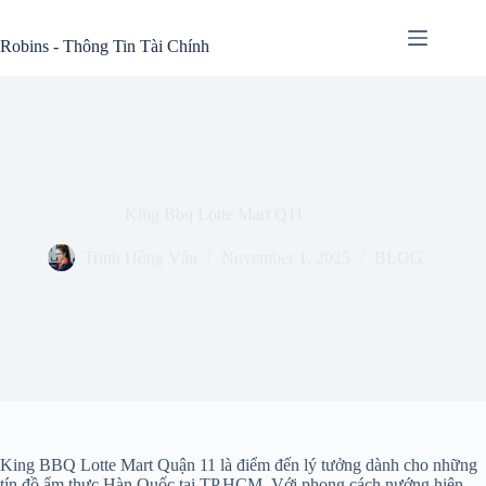
Skip
to
Robins - Thông Tin Tài Chính
content
King Bbq Lotte Mart Q11
Trịnh Hồng Vân
November 1, 2025
BLOG
King BBQ Lotte Mart Quận 11 là điểm đến lý tưởng dành cho những
tín đồ ẩm thực Hàn Quốc tại TP.HCM. Với phong cách nướng hiện