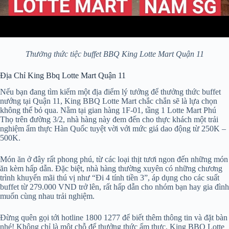
Thưởng thức tiệc buffet BBQ King Lotte Mart Quận 11
Địa Chỉ King Bbq Lotte Mart Quận 11
Nếu bạn đang tìm kiếm một địa điểm lý tưởng để thưởng thức buffet
nướng tại Quận 11, King BBQ Lotte Mart chắc chắn sẽ là lựa chọn
không thể bỏ qua. Nằm tại gian hàng 1F-01, tầng 1 Lotte Mart Phú
Thọ trên đường 3/2, nhà hàng này đem đến cho thực khách một trải
nghiệm ẩm thực Hàn Quốc tuyệt vời với mức giá dao động từ 250K –
500K.
Món ăn ở đây rất phong phú, từ các loại thịt tươi ngon đến những món
ăn kèm hấp dẫn. Đặc biệt, nhà hàng thường xuyên có những chương
trình khuyến mãi thú vị như “Đi 4 tính tiền 3”, áp dụng cho các suất
buffet từ 279.000 VND trở lên, rất hấp dẫn cho nhóm bạn hay gia đình
muốn cùng nhau trải nghiệm.
Đừng quên gọi tới hotline 1800 1277 để biết thêm thông tin và đặt bàn
nhé! Không chỉ là một chỗ để thưởng thức ẩm thực, King BBQ Lotte