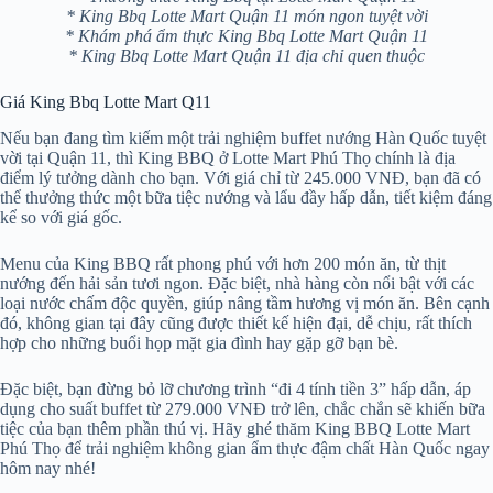
* King Bbq Lotte Mart Quận 11 món ngon tuyệt vời
* Khám phá ẩm thực King Bbq Lotte Mart Quận 11
* King Bbq Lotte Mart Quận 11 địa chỉ quen thuộc
Giá King Bbq Lotte Mart Q11
Nếu bạn đang tìm kiếm một trải nghiệm buffet nướng Hàn Quốc tuyệt
vời tại Quận 11, thì King BBQ ở Lotte Mart Phú Thọ chính là địa
điểm lý tưởng dành cho bạn. Với giá chỉ từ 245.000 VNĐ, bạn đã có
thể thưởng thức một bữa tiệc nướng và lẩu đầy hấp dẫn, tiết kiệm đáng
kể so với giá gốc.
Menu của King BBQ rất phong phú với hơn 200 món ăn, từ thịt
nướng đến hải sản tươi ngon. Đặc biệt, nhà hàng còn nổi bật với các
loại nước chấm độc quyền, giúp nâng tầm hương vị món ăn. Bên cạnh
đó, không gian tại đây cũng được thiết kế hiện đại, dễ chịu, rất thích
hợp cho những buổi họp mặt gia đình hay gặp gỡ bạn bè.
Đặc biệt, bạn đừng bỏ lỡ chương trình “đi 4 tính tiền 3” hấp dẫn, áp
dụng cho suất buffet từ 279.000 VNĐ trở lên, chắc chắn sẽ khiến bữa
tiệc của bạn thêm phần thú vị. Hãy ghé thăm King BBQ Lotte Mart
Phú Thọ để trải nghiệm không gian ẩm thực đậm chất Hàn Quốc ngay
hôm nay nhé!