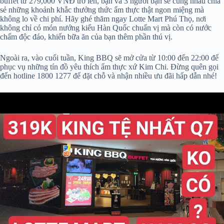
buffet từ 279,000 VNĐ trở lên, bạn và 3 người bạn sẽ cùng nhau chia
sẻ những khoảnh khắc thưởng thức ẩm thực thật ngon miệng mà
không lo về chi phí. Hãy ghé thăm ngay Lotte Mart Phú Thọ, nơi
không chỉ có món nướng kiểu Hàn Quốc chuẩn vị mà còn có nước
chấm độc đáo, khiến bữa ăn của bạn thêm phần thú vị.
Ngoài ra, vào cuối tuần, King BBQ sẽ mở cửa từ 10:00 đến 22:00 để
phục vụ những tín đồ yêu thích ẩm thực xứ Kim Chi. Đừng quên gọi
đến hotline 1800 1277 để đặt chỗ và nhận nhiều ưu đãi hấp dẫn nhé!