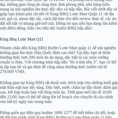
đại, không gian rộng rãi cùng thực đơn phong phú, nhà hàng luôn
mang lại trải nghiệm ẩm thực độc đáo và hấp dẫn. Bài viết dưới đây sẽ
giúp bạn khám phá chi tiết về King BBQ Lotte Mart Quận 11: từ địa
chỉ, giá cả, menu đặc sắc, cách đặt bàn cho đến review thực tế, các ưu
đãi nổi bật và khung giờ mở cửa. Đừng bỏ qua nếu bạn đang tìm kiếm
một điểm dừng chân cho bữa tiệc buffet BBQ hấp dẫn!
King Bbq Lotte Mart Q11
Nhanh chân đến King BBQ Buffet Lotte Mart quận 11 để trải nghiệm
không gian ẩm thực Hàn Quốc đỉnh cao nhé! Tại đây, bạn sẽ được
thưởng thức hơn 200 món ăn đa dạng, đặc biệt là các món nướng
chuẩn vị Hàn. Với chương trình hấp dẫn “Đi 4 tính tiền 3”, bạn có thể
tụ tập bạn bè và gia đình để cùng nhau thưởng thức buffet chỉ từ
279.000 VNĐ.
Không gian tại King BBQ rất thoải mái, thích hợp cho những buổi gặp
mặt thân mật hay tiệc tùng. Đặc biệt, nước chấm tại đây được đánh giá
cao, kết hợp hoàn hảo với từng món ăn. Thời gian mở cửa từ 10:00
đến 22:00, bạn có thể dễ dàng lên kế hoạch cho chuyến đi của mình
vào bất kỳ ngày nào trong tuần.
Đừng quên gọi điện qua hotline 1800 1277 để biết thêm chi tiết, hoặc
để đặt bàn trước nhé! King BBQ Buffet tại Lotte Mart quận 11 hứa