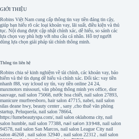
GIỚI THIỆU
Robins Việt Nam cung cấp thông tin vay tiền đáng tin cậy,
giúp bạn hiểu rõ các loại khoản vay, lãi suất, điều kiện và thủ
tục. Nội dung được cập nhật chính xác, dễ hiểu, so sánh các
lựa chọn vay phù hợp với nhu cầu cá nhân. Hỗ trợ người
dùng lựa chọn giải pháp tài chính thông minh.
Thông tin liên hệ
Robins chia sẻ kinh nghiệm về tài chính, các khoản vay, bảo
hiểm và thẻ tín dụng dễ hiểu và chính xác. Đối tác:
vay tiền
nhanh f88
,
vay icloud uy tín
,
vay tiền online 24 24
,
maxmotors missouri
,
văn phòng thông minh yes office
,
dior
sauvage
,
nail salon 75068
,
nước hoa chiết
,
nail salon 27893
,
manicure murfreesboro
,
hair salon 47715
,
nabei
,
nail salon
silas deane hwy
,
beauty center
,
sany
,
cho thuê văn phòng
startup
,
Peluquería
,
nail salon 78664
,
https://lumebeautyspa.com/
,
nail salon oklahoma city
,
nail
nail salon 33948
salon humble
,
nail salon 77388
,
,
nail salon
94578
,
nail salon San Marcos
,
nail salon League City
nail
salon 46268
,
nail salon 32940
,
nail salon 22312
,
nail salon