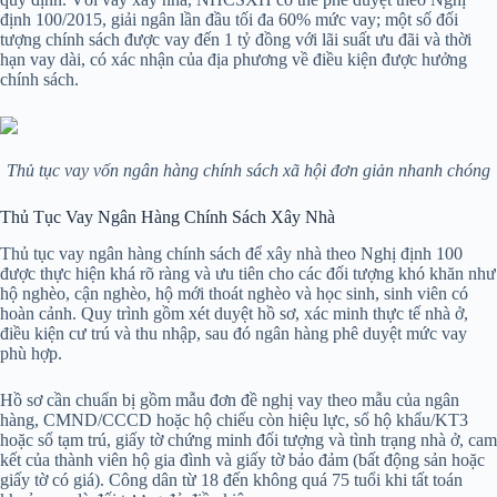
định 100/2015, giải ngân lần đầu tối đa 60% mức vay; một số đối
tượng chính sách được vay đến 1 tỷ đồng với lãi suất ưu đãi và thời
hạn vay dài, có xác nhận của địa phương về điều kiện được hưởng
chính sách.
Thủ tục vay vốn ngân hàng chính sách xã hội đơn giản nhanh chóng
Thủ Tục Vay Ngân Hàng Chính Sách Xây Nhà
Thủ tục vay ngân hàng chính sách để xây nhà theo Nghị định 100
được thực hiện khá rõ ràng và ưu tiên cho các đối tượng khó khăn như
hộ nghèo, cận nghèo, hộ mới thoát nghèo và học sinh, sinh viên có
hoàn cảnh. Quy trình gồm xét duyệt hồ sơ, xác minh thực tế nhà ở,
điều kiện cư trú và thu nhập, sau đó ngân hàng phê duyệt mức vay
phù hợp.
Hồ sơ cần chuẩn bị gồm mẫu đơn đề nghị vay theo mẫu của ngân
hàng, CMND/CCCD hoặc hộ chiếu còn hiệu lực, sổ hộ khẩu/KT3
hoặc sổ tạm trú, giấy tờ chứng minh đối tượng và tình trạng nhà ở, cam
kết của thành viên hộ gia đình và giấy tờ bảo đảm (bất động sản hoặc
giấy tờ có giá). Công dân từ 18 đến không quá 75 tuổi khi tất toán