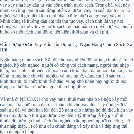
vay xây nhà hay đầu tư vào công trình nước sạch. Trong bài viết này,
mình sẽ cùng bạn đi sâu từng phần: ai được vay, lãi suất dành cho hộ
nghèo và lãi gửi tiết kiệm mới nhất, cũng như các gói vay xây nhà.
Mình cũng sẽ hướng dẫn chi tiết thủ tục vay, cách tính lãi vay nói
chung và cụ thể với vay nước sạch, để bạn nắm rõ quyền lợi và chuẩn
bị hồ sơ một cách chủ động, tiết kiệm thời gian và chi phí.
Đối Tượng Được Vay Vốn Tín Dụng Tại Ngân Hàng Chính Sách Xã
Hội
Ngân hàng Chính sách Xã hội cho vay nhiều đối tượng chính sách: hộ
nghèo, hộ cận nghèo, người có công với cách mạng, người thu nhập
thấp, học sinh sinh viên có hoàn cảnh khó khăn đang học đại học, cao
đẳng, trung học chuyên nghiệp và học nghề, cùng các hộ sản xuất
kinh doanh, tổ chức kinh tế ở đảo, vùng khó khăn hay người đi lao
động có thời hạn ở nước ngoài theo hợp đồng.
Về nhà ở, NHCSXH cho vay mua, thuê mua nhà ở xã hội; xây mới,
cải tạo, sửa chữa nhà để ở — thậm chí cho vay đến 1 tỷ đồng với lãi
suất ưu đãi và thời hạn lên đến 25 năm cho những hộ đủ điều kiện vay
theo quy định. Những ai được vay đến 1 tỷ thường là hộ gia đình
thuộc đối tượng chính sách (hộ nghèo, cận nghèo, người có công, hộ
thu nhập thấp…) có nhu cầu chính đáng về xây nhà và đáp ứng thủ
tục của ngân hàng.