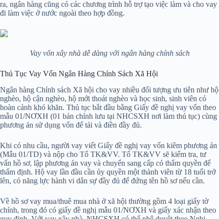
ra, ngân hàng cũng có các chương trình hỗ trợ tạo việc làm và cho vay
đi làm việc ở nước ngoài theo hợp đồng.
Vay vốn xây nhà dễ dàng với ngân hàng chính sách
Thủ Tục Vay Vốn Ngân Hàng Chính Sách Xã Hội
Ngân hàng Chính sách Xã hội cho vay nhiều đối tượng ưu tiên như hộ
nghèo, hộ cận nghèo, hộ mới thoát nghèo và học sinh, sinh viên có
hoàn cảnh khó khăn. Thủ tục bắt đầu bằng Giấy đề nghị vay vốn theo
mẫu 01/NƠXH (01 bản chính lưu tại NHCSXH nơi làm thủ tục) cùng
phương án sử dụng vốn để tải và điền đầy đủ.
Khi có nhu cầu, người vay viết Giấy đề nghị vay vốn kiêm phương án
(Mẫu 01/TD) và nộp cho Tổ TK&VV. Tổ TK&VV sẽ kiểm tra, tư
vấn hồ sơ, lập phương án vay và chuyển sang cấp có thẩm quyền để
thẩm định. Hộ vay lần đầu cần ủy quyền một thành viên từ 18 tuổi trở
lên, có năng lực hành vi dân sự đầy đủ để đứng tên hồ sơ nếu cần.
Về hồ sơ vay mua/thuê mua nhà ở xã hội thường gồm 4 loại giấy tờ
chính, trong đó có giấy đề nghị mẫu 01/NƠXH và giấy xác nhận theo
quy định. Với vay xây nhà, NHCSXH có thể phê duyệt theo Nghị