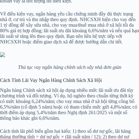
khoản vay là đối tượng đủ điều kiện.
Về điều kiện vay, ngân hàng yêu cầu chứng minh đầy đủ thực trạng
nhà ở, cư trú và thu nhập theo quy định. NHCSXH hiện cho vay đến
1 tỷ đồng để xây sửa nhà, cho vay mua/thuê mua nhà ở xã hội tối đa
80% giá trị hợp đồng; lãi suất ưu đãi khoảng 6,6%/năm và nếu quá hạn
lãi suất sẽ tăng lên theo quy định. Bạn nên liên hệ trực tiếp với
NHCSXH hoặc điểm giao dịch xã để được hướng dẫn chi tiết.
Thủ tục vay ngân hàng chính sách xây nhà đơn giản
Cách Tính Lãi Vay Ngân Hàng Chính Sách Xã Hội
Ngân hàng Chính sách xã hội áp dụng nhiều mức lãi suất ưu đãi tùy
chương trình và đối tượng. Ví dụ, hộ nghèo theo chuẩn từng thời kỳ
có mức khoảng 6,24%/năm; cho vay mua nhà ở xã hội từng công bố
6,5%/năm (cố định 5 năm) hoặc có tham chiếu mức gửi 4,8%/năm; có
thời điểm áp dụng 5,4%/năm theo Nghị định 261/2025 và một số
thông báo khác ghi 6,6%/năm.
Cách tính lãi phổ biến gồm hai kiểu: 1) theo số dư nợ gốc, lãi hàng
tháng thường tính = dư nợ gốc × (lãi suất năm / 12); 2) theo dư nợ