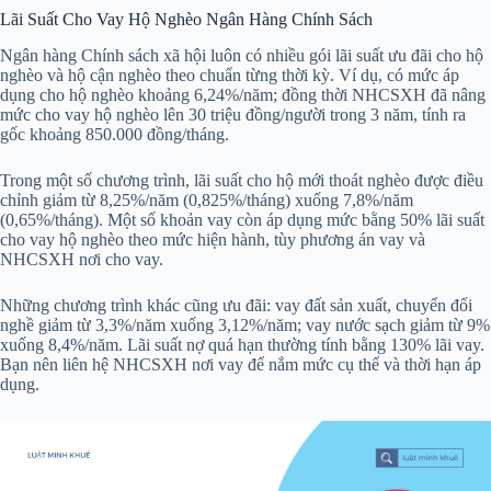
Lãi Suất Cho Vay Hộ Nghèo Ngân Hàng Chính Sách
Ngân hàng Chính sách xã hội luôn có nhiều gói lãi suất ưu đãi cho hộ
nghèo và hộ cận nghèo theo chuẩn từng thời kỳ. Ví dụ, có mức áp
dụng cho hộ nghèo khoảng 6,24%/năm; đồng thời NHCSXH đã nâng
mức cho vay hộ nghèo lên 30 triệu đồng/người trong 3 năm, tính ra
gốc khoảng 850.000 đồng/tháng.
Trong một số chương trình, lãi suất cho hộ mới thoát nghèo được điều
chỉnh giảm từ 8,25%/năm (0,825%/tháng) xuống 7,8%/năm
(0,65%/tháng). Một số khoản vay còn áp dụng mức bằng 50% lãi suất
cho vay hộ nghèo theo mức hiện hành, tùy phương án vay và
NHCSXH nơi cho vay.
Những chương trình khác cũng ưu đãi: vay đất sản xuất, chuyển đổi
nghề giảm từ 3,3%/năm xuống 3,12%/năm; vay nước sạch giảm từ 9%
xuống 8,4%/năm. Lãi suất nợ quá hạn thường tính bằng 130% lãi vay.
Bạn nên liên hệ NHCSXH nơi vay để nắm mức cụ thể và thời hạn áp
dụng.