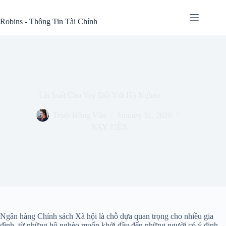
Skip
to
Robins - Thông Tin Tài Chính
content
Lãi Suất Cho Vay Đối Với Hộ Nghèo
Trịnh Hồng Vân
January 31, 2026
VAY TIỀN
Ngân hàng Chính sách Xã hội là chỗ dựa quan trọng cho nhiều gia
đình, từ những hộ nghèo muốn khởi đầu đến những người có ý định