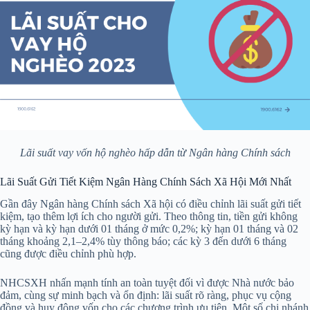
Lãi suất vay vốn hộ nghèo hấp dẫn từ Ngân hàng Chính sách
Lãi Suất Gửi Tiết Kiệm Ngân Hàng Chính Sách Xã Hội Mới Nhất
Gần đây Ngân hàng Chính sách Xã hội có điều chỉnh lãi suất gửi tiết
kiệm, tạo thêm lợi ích cho người gửi. Theo thông tin, tiền gửi không
kỳ hạn và kỳ hạn dưới 01 tháng ở mức 0,2%; kỳ hạn 01 tháng và 02
tháng khoảng 2,1–2,4% tùy thông báo; các kỳ 3 đến dưới 6 tháng
cũng được điều chỉnh phù hợp.
NHCSXH nhấn mạnh tính an toàn tuyệt đối vì được Nhà nước bảo
đảm, cùng sự minh bạch và ổn định: lãi suất rõ ràng, phục vụ cộng
đồng và huy động vốn cho các chương trình ưu tiên. Một số chi nhánh