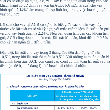
suất cơ sở được áp dụng là 8,7%. Đây là thông tin quan trọng cho các
khách hàng có dự định vay vốn tại ACB, bởi mức lãi suất cho vay
bình quân 7,14%/năm mang đến sự linh hoạt trong việc lựa chọn gói
vay phù hợp.
Lãi suất cho vay tại ACB có sự khác biệt giữa các khoản vay, tùy
thuộc vào lãi suất cơ sở và kỳ hạn, với mức chênh lệch lãi suất tiền gửi
và cho vay bình quân là 2,24%. Nếu bạn quan tâm đến các khoản tiền
gửi, ACB cũng đưa ra nhiều mức lãi suất hấp dẫn, khởi điểm từ 0,5%
cho kỳ hạn ngắn từ 1 đến 3 tuần.
Đặc biệt, lãi suất cho vay trong 3 tháng đầu tiên dao động từ 9% –
10,5%, trong khi lãi suất tối thiểu là 9,5%. Với những ai muốn quản lý
tài chính hiệu quả, ACB còn cung cấp công cụ tính toán lãi suất vay và
tiết kiệm để bạn dễ dàng lập kế hoạch tài chính cá nhân.