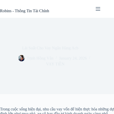
Skip
to
Robins - Thông Tin Tài Chính
content
Lãi Suất Cho Vay Ngân Hàng Acb
Trịnh Hồng Vân
January 24, 2026
VAY TIỀN
Trong cuộc sống hiện đại, nhu cầu vay vốn để hiện thực hóa những dự
định lớn như mua nhà, xe cộ hay đầu tư kinh doanh ngày càng phổ