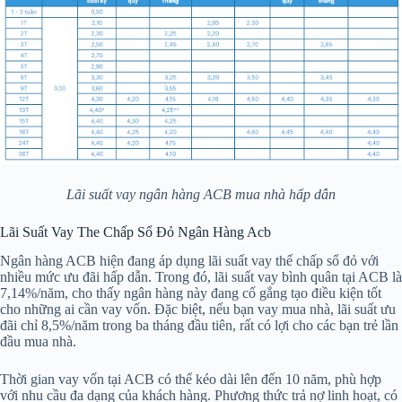
Lãi suất vay ngân hàng ACB mua nhà hấp dẫn
Lãi Suất Vay The Chấp Sổ Đỏ Ngân Hàng Acb
Ngân hàng ACB hiện đang áp dụng lãi suất vay thế chấp sổ đỏ với
nhiều mức ưu đãi hấp dẫn. Trong đó, lãi suất vay bình quân tại ACB là
7,14%/năm, cho thấy ngân hàng này đang cố gắng tạo điều kiện tốt
cho những ai cần vay vốn. Đặc biệt, nếu bạn vay mua nhà, lãi suất ưu
đãi chỉ 8,5%/năm trong ba tháng đầu tiên, rất có lợi cho các bạn trẻ lần
đầu mua nhà.
Thời gian vay vốn tại ACB có thể kéo dài lên đến 10 năm, phù hợp
với nhu cầu đa dạng của khách hàng. Phương thức trả nợ linh hoạt, có