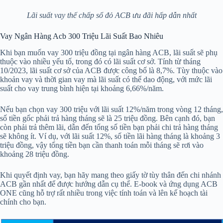
Lãi suất vay thế chấp sổ đỏ ACB ưu đãi hấp dẫn nhất
Vay Ngân Hàng Acb 300 Triệu Lãi Suất Bao Nhiêu
Khi bạn muốn vay 300 triệu đồng tại ngân hàng ACB, lãi suất sẽ phụ
thuộc vào nhiều yếu tố, trong đó có lãi suất cơ sở. Tính từ tháng
10/2023, lãi suất cơ sở của ACB được công bố là 8,7%. Tùy thuộc vào
khoản vay và thời gian vay mà lãi suất có thể dao động, với mức lãi
suất cho vay trung bình hiện tại khoảng 6,66%/năm.
Nếu bạn chọn vay 300 triệu với lãi suất 12%/năm trong vòng 12 tháng,
số tiền gốc phải trả hàng tháng sẽ là 25 triệu đồng. Bên cạnh đó, bạn
còn phải trả thêm lãi, dẫn đến tổng số tiền bạn phải chi trả hàng tháng
sẽ không ít. Ví dụ, với lãi suất 12%, số tiền lãi hàng tháng là khoảng 3
triệu đồng, vậy tổng tiền bạn cần thanh toán mỗi tháng sẽ rơi vào
khoảng 28 triệu đồng.
Khi quyết định vay, bạn hãy mang theo giấy tờ tùy thân đến chi nhánh
ACB gần nhất để được hướng dẫn cụ thể. E-book và ứng dụng ACB
ONE cũng hỗ trợ rất nhiều trong việc tính toán và lên kế hoạch tài
chính cho bạn.