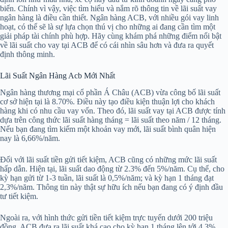
biến. Chính vì vậy, việc tìm hiểu và nắm rõ thông tin về lãi suất vay
ngân hàng là điều cần thiết. Ngân hàng ACB, với nhiều gói vay linh
hoạt, có thể sẽ là sự lựa chọn thú vị cho những ai đang cần tìm một
giải pháp tài chính phù hợp. Hãy cùng khám phá những điểm nổi bật
về lãi suất cho vay tại ACB để có cái nhìn sâu hơn và đưa ra quyết
định thông minh.
Lãi Suất Ngân Hàng Acb Mới Nhất
Ngân hàng thương mại cổ phần Á Châu (ACB) vừa công bố lãi suất
cơ sở hiện tại là 8.70%. Điều này tạo điều kiện thuận lợi cho khách
hàng khi có nhu cầu vay vốn. Theo đó, lãi suất vay tại ACB được tính
dựa trên công thức lãi suất hàng tháng = lãi suất theo năm / 12 tháng.
Nếu bạn đang tìm kiếm một khoản vay mới, lãi suất bình quân hiện
nay là 6,66%/năm.
Đối với lãi suất tiền gửi tiết kiệm, ACB cũng có những mức lãi suất
hấp dẫn. Hiện tại, lãi suất dao động từ 2.3% đến 5%/năm. Cụ thể, cho
kỳ hạn gửi từ 1-3 tuần, lãi suất là 0,5%/năm; và kỳ hạn 1 tháng đạt
2,3%/năm. Thông tin này thật sự hữu ích nếu bạn đang có ý định đầu
tư tiết kiệm.
Ngoài ra, với hình thức gửi tiền tiết kiệm trực tuyến dưới 200 triệu
đồng, ACB đưa ra lãi suất khá cao cho kỳ hạn 1 tháng lên tới 4,3%.