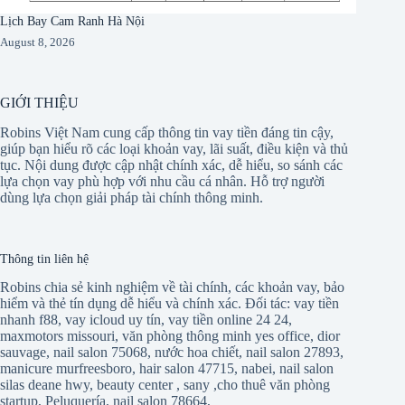
Lịch Bay Cam Ranh Hà Nội
August 8, 2026
GIỚI THIỆU
Robins Việt Nam cung cấp thông tin vay tiền đáng tin cậy,
giúp bạn hiểu rõ các loại khoản vay, lãi suất, điều kiện và thủ
tục. Nội dung được cập nhật chính xác, dễ hiểu, so sánh các
lựa chọn vay phù hợp với nhu cầu cá nhân. Hỗ trợ người
dùng lựa chọn giải pháp tài chính thông minh.
Thông tin liên hệ
Robins chia sẻ kinh nghiệm về tài chính, các khoản vay, bảo
hiểm và thẻ tín dụng dễ hiểu và chính xác. Đối tác:
vay tiền
nhanh f88
,
vay icloud uy tín
,
vay tiền online 24 24
,
maxmotors missouri
,
văn phòng thông minh yes office
,
dior
sauvage
,
nail salon 75068
,
nước hoa chiết
,
nail salon 27893
,
manicure murfreesboro
,
hair salon 47715
,
nabei
,
nail salon
silas deane hwy
,
beauty center
,
sany
,
cho thuê văn phòng
startup
,
Peluquería
,
nail salon 78664
,