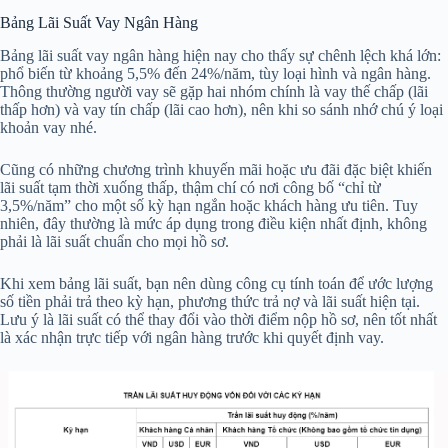
Bảng Lãi Suất Vay Ngân Hàng
Bảng lãi suất vay ngân hàng hiện nay cho thấy sự chênh lệch khá lớn:
phổ biến từ khoảng 5,5% đến 24%/năm, tùy loại hình và ngân hàng.
Thông thường người vay sẽ gặp hai nhóm chính là vay thế chấp (lãi
thấp hơn) và vay tín chấp (lãi cao hơn), nên khi so sánh nhớ chú ý loại
khoản vay nhé.
Cũng có những chương trình khuyến mãi hoặc ưu đãi đặc biệt khiến
lãi suất tạm thời xuống thấp, thậm chí có nơi công bố “chỉ từ
3,5%/năm” cho một số kỳ hạn ngắn hoặc khách hàng ưu tiên. Tuy
nhiên, đây thường là mức áp dụng trong điều kiện nhất định, không
phải là lãi suất chuẩn cho mọi hồ sơ.
Khi xem bảng lãi suất, bạn nên dùng công cụ tính toán để ước lượng
số tiền phải trả theo kỳ hạn, phương thức trả nợ và lãi suất hiện tại.
Lưu ý là lãi suất có thể thay đổi vào thời điểm nộp hồ sơ, nên tốt nhất
là xác nhận trực tiếp với ngân hàng trước khi quyết định vay.