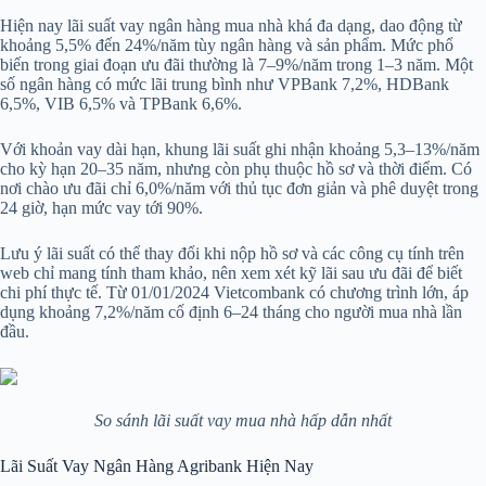
Hiện nay lãi suất vay ngân hàng mua nhà khá đa dạng, dao động từ
khoảng 5,5% đến 24%/năm tùy ngân hàng và sản phẩm. Mức phổ
biến trong giai đoạn ưu đãi thường là 7–9%/năm trong 1–3 năm. Một
số ngân hàng có mức lãi trung bình như VPBank 7,2%, HDBank
6,5%, VIB 6,5% và TPBank 6,6%.
Với khoản vay dài hạn, khung lãi suất ghi nhận khoảng 5,3–13%/năm
cho kỳ hạn 20–35 năm, nhưng còn phụ thuộc hồ sơ và thời điểm. Có
nơi chào ưu đãi chỉ 6,0%/năm với thủ tục đơn giản và phê duyệt trong
24 giờ, hạn mức vay tới 90%.
Lưu ý lãi suất có thể thay đổi khi nộp hồ sơ và các công cụ tính trên
web chỉ mang tính tham khảo, nên xem xét kỹ lãi sau ưu đãi để biết
chi phí thực tế. Từ 01/01/2024 Vietcombank có chương trình lớn, áp
dụng khoảng 7,2%/năm cố định 6–24 tháng cho người mua nhà lần
đầu.
So sánh lãi suất vay mua nhà hấp dẫn nhất
Lãi Suất Vay Ngân Hàng Agribank Hiện Nay