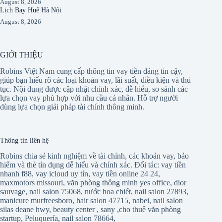
August 8, 2026
Lịch Bay Huế Hà Nội
August 8, 2026
GIỚI THIỆU
Robins Việt Nam cung cấp thông tin vay tiền đáng tin cậy,
giúp bạn hiểu rõ các loại khoản vay, lãi suất, điều kiện và thủ
tục. Nội dung được cập nhật chính xác, dễ hiểu, so sánh các
lựa chọn vay phù hợp với nhu cầu cá nhân. Hỗ trợ người
dùng lựa chọn giải pháp tài chính thông minh.
Thông tin liên hệ
Robins chia sẻ kinh nghiệm về tài chính, các khoản vay, bảo
hiểm và thẻ tín dụng dễ hiểu và chính xác. Đối tác:
vay tiền
nhanh f88
,
vay icloud uy tín
,
vay tiền online 24 24
,
maxmotors missouri
,
văn phòng thông minh yes office
,
dior
sauvage
,
nail salon 75068
,
nước hoa chiết
,
nail salon 27893
,
manicure murfreesboro
,
hair salon 47715
,
nabei
,
nail salon
silas deane hwy
,
beauty center
,
sany
,
cho thuê văn phòng
startup
,
Peluquería
,
nail salon 78664
,