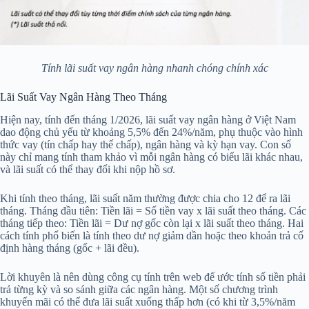
Tính lãi suất vay ngân hàng nhanh chóng chính xác
Lãi Suất Vay Ngân Hàng Theo Tháng
Hiện nay, tính đến tháng 1/2026, lãi suất vay ngân hàng ở Việt Nam
dao động chủ yếu từ khoảng 5,5% đến 24%/năm, phụ thuộc vào hình
thức vay (tín chấp hay thế chấp), ngân hàng và kỳ hạn vay. Con số
này chỉ mang tính tham khảo vì mỗi ngân hàng có biểu lãi khác nhau,
và lãi suất có thể thay đổi khi nộp hồ sơ.
Khi tính theo tháng, lãi suất năm thường được chia cho 12 để ra lãi
tháng. Tháng đầu tiên: Tiền lãi = Số tiền vay x lãi suất theo tháng. Các
tháng tiếp theo: Tiền lãi = Dư nợ gốc còn lại x lãi suất theo tháng. Hai
cách tính phổ biến là tính theo dư nợ giảm dần hoặc theo khoản trả cố
định hàng tháng (gốc + lãi đều).
Lời khuyên là nên dùng công cụ tính trên web để ước tính số tiền phải
trả từng kỳ và so sánh giữa các ngân hàng. Một số chương trình
khuyến mãi có thể đưa lãi suất xuống thấp hơn (có khi từ 3,5%/năm