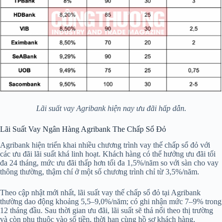
Lãi suất vay Agribank hiện nay ưu đãi hấp dẫn.
Lãi Suất Vay Ngân Hàng Agribank The Chấp Sổ Đỏ
Agribank hiện triển khai nhiều chương trình vay thế chấp sổ đỏ với
các ưu đãi lãi suất khá linh hoạt. Khách hàng có thể hưởng ưu đãi tối
đa 24 tháng, mức ưu đãi thấp hơn tối đa 1,5%/năm so với sàn cho vay
thông thường, thậm chí ở một số chương trình chỉ từ 3,5%/năm.
Theo cập nhật mới nhất, lãi suất vay thế chấp sổ đỏ tại Agribank
thường dao động khoảng 5,5–9,0%/năm; có ghi nhận mức 7–9% trong
12 tháng đầu. Sau thời gian ưu đãi, lãi suất sẽ thả nổi theo thị trường
và còn phụ thuộc vào số tiền, thời hạn cùng hồ sơ khách hàng.