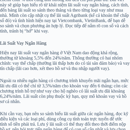
này sẽ giúp bạn hiểu rõ từ khái niệm lãi suất vay ngân hàng, cách tính,
đến bảng lãi suất so sánh theo tháng và theo từng loại vay như mua
nhà. Mình còn cập nhật cụ thể lãi suất Agribank (kể cả khoản thế chấp
sổ đỏ) và tình hình hiện nay tại Vietcombank, VietinBank, để bạn dễ
so sánh và chọn phương án hợp lý. Đọc tiếp để nắm rõ con số và cách
tính, tránh bị “hớ” khi vay.
Lãi Suất Vay Ngân Hàng
Hiện nay lãi suất vay ngân hàng ở Việt Nam dao động khá rộng,
thường từ khoảng 5,5% đến 24%/năm. Thông thường có hai nhóm
chính: vay thế chấp (thường lãi thấp hơn do có tài sản đảm bảo) và vay
tín chấp (lãi cao hơn, xét theo hồ sơ và thu nhập người vay).
Ngoài ra nhiều ngân hàng có chương trình khuyến mãi ngắn hạn, mức
lãi ưu đãi có thể chỉ từ 3,5%/năm cho khoản vay đến 6 tháng; còn các
chương trình hỗ trợ như vay cho hộ nghèo có lãi suất ưu đãi khoảng
6,24%/năm. Lãi suất còn phụ thuộc kỳ hạn, quy mô khoản vay và hồ
sơ cá nhân.
Khi cần vay, bạn nên so sánh biểu lãi suất giữa các ngân hàng, đọc kỹ
điều kiện và các loại phí, dùng công cụ tính toán trực tuyến để ước
tính số tiền phải trả. Lưu ý lãi suất có thể thay đổi theo thời điểm nộp
hồ sơ, nên hỏi trực tiếp ngân hàng để có con số cập nhật và lựa chọn