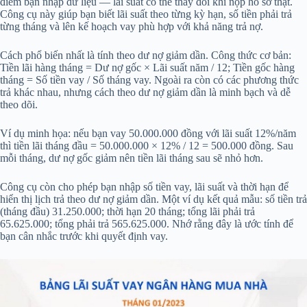
điểm bạn nhập dữ liệu — lãi suất có thể thay đổi khi nộp hồ sơ thật.
Công cụ này giúp bạn biết lãi suất theo từng kỳ hạn, số tiền phải trả
từng tháng và lên kế hoạch vay phù hợp với khả năng trả nợ.
Cách phổ biến nhất là tính theo dư nợ giảm dần. Công thức cơ bản:
Tiền lãi hàng tháng = Dư nợ gốc × Lãi suất năm / 12; Tiền gốc hàng
tháng = Số tiền vay / Số tháng vay. Ngoài ra còn có các phương thức
trả khác nhau, nhưng cách theo dư nợ giảm dần là minh bạch và dễ
theo dõi.
Ví dụ minh họa: nếu bạn vay 50.000.000 đồng với lãi suất 12%/năm
thì tiền lãi tháng đầu = 50.000.000 × 12% / 12 = 500.000 đồng. Sau
mỗi tháng, dư nợ gốc giảm nên tiền lãi tháng sau sẽ nhỏ hơn.
Công cụ còn cho phép bạn nhập số tiền vay, lãi suất và thời hạn để
hiển thị lịch trả theo dư nợ giảm dần. Một ví dụ kết quả mẫu: số tiền trả
(tháng đầu) 31.250.000; thời hạn 20 tháng; tổng lãi phải trả
65.625.000; tổng phải trả 565.625.000. Nhớ rằng đây là ước tính để
bạn cân nhắc trước khi quyết định vay.