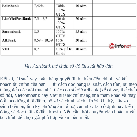
Vay Agribank thế chấp sổ đỏ lãi suất hấp dẫn
Kết lại, lãi suất vay ngân hàng quyết định nhiều đến chi phí và kế
hoạch tài chính của bạn — từ cách đọc bảng lãi suất, cách tính, lãi theo
tháng đến các gói mua nhà. Các con số ở Agribank (kể cả vay thế chấp
sổ đỏ), Vietcombank hay VietinBank chỉ mang tính tham khảo và thay
đổi theo từng thời điểm, hồ sơ và chính sách. Trước khi ký, hãy so
sánh biểu lãi, tính kỹ phương án trả nợ, cân nhắc lãi cố định hay biến
động và đọc thật kỹ điều khoản. Nếu cần, hỏi chuyên viên hoặc tư vấn
tài chính để chọn gói phù hợp và an toàn nhất.