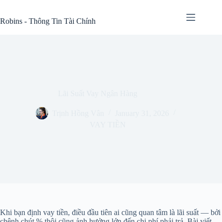
Skip
to
Robins - Thông Tin Tài Chính
content
Lãi Suất Vay Ngân Hàng
Trịnh Hồng Vân
January 31, 2026
VAY TIỀN
Khi bạn định vay tiền, điều đầu tiên ai cũng quan tâm là lãi suất — bởi
chênh chút % thôi cũng ảnh hưởng lớn đến chi phí phải trả. Bài viết