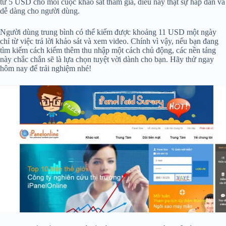
từ 5 USD cho mỗi cuộc khảo sát tham gia, điều này thật sự hấp dẫn và
dễ dàng cho người dùng.
Người dùng trung bình có thể kiếm được khoảng 11 USD một ngày
chỉ từ việc trả lời khảo sát và xem video. Chính vì vậy, nếu bạn đang
tìm kiếm cách kiếm thêm thu nhập một cách chủ động, các nền tảng
này chắc chắn sẽ là lựa chọn tuyệt vời dành cho bạn. Hãy thử ngay
hôm nay để trải nghiệm nhé!