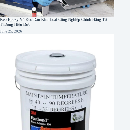
Keo Epoxy Và Keo Dán Kim Loại Công Nghiệp Chính Hãng Từ
Thương Hiệu Đức
June 25, 2026