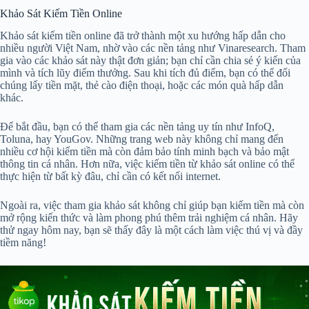
Khảo Sát Kiếm Tiền Online
Khảo sát kiếm tiền online đã trở thành một xu hướng hấp dẫn cho
nhiều người Việt Nam, nhờ vào các nền tảng như Vinaresearch. Tham
gia vào các khảo sát này thật đơn giản; bạn chỉ cần chia sẻ ý kiến của
mình và tích lũy điểm thưởng. Sau khi tích đủ điểm, bạn có thể đổi
chúng lấy tiền mặt, thẻ cào điện thoại, hoặc các món quà hấp dẫn
khác.
Để bắt đầu, bạn có thể tham gia các nền tảng uy tín như InfoQ,
Toluna, hay YouGov. Những trang web này không chỉ mang đến
nhiều cơ hội kiếm tiền mà còn đảm bảo tính minh bạch và bảo mật
thông tin cá nhân. Hơn nữa, việc kiếm tiền từ khảo sát online có thể
thực hiện từ bất kỳ đâu, chỉ cần có kết nối internet.
Ngoài ra, việc tham gia khảo sát không chỉ giúp bạn kiếm tiền mà còn
mở rộng kiến thức và làm phong phú thêm trải nghiệm cá nhân. Hãy
thử ngay hôm nay, bạn sẽ thấy đây là một cách làm việc thú vị và đầy
tiềm năng!