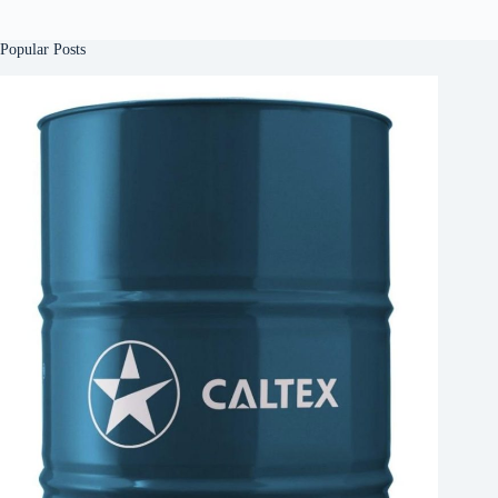
Popular Posts