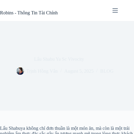
Skip
to
Robins - Thông Tin Tài Chính
content
Lẩu Shabu Ya Sc Vivocity
Trịnh Hồng Vân
August 5, 2025
BLOG
Lẩu Shabuya không chỉ đơn thuần là một món ăn, mà còn là một trải
nghiệm ẩm thực đặc sắc gây ấn tượng mạnh mẽ trong lòng thực khách