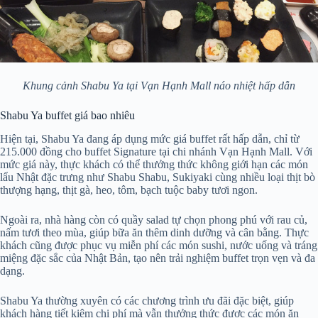
Khung cảnh Shabu Ya tại Vạn Hạnh Mall náo nhiệt hấp dẫn
Shabu Ya buffet giá bao nhiêu
Hiện tại, Shabu Ya đang áp dụng mức giá buffet rất hấp dẫn, chỉ từ
215.000 đồng cho buffet Signature tại chi nhánh Vạn Hạnh Mall. Với
mức giá này, thực khách có thể thưởng thức không giới hạn các món
lẩu Nhật đặc trưng như Shabu Shabu, Sukiyaki cùng nhiều loại thịt bò
thượng hạng, thịt gà, heo, tôm, bạch tuộc baby tươi ngon.
Ngoài ra, nhà hàng còn có quầy salad tự chọn phong phú với rau củ,
nấm tươi theo mùa, giúp bữa ăn thêm dinh dưỡng và cân bằng. Thực
khách cũng được phục vụ miễn phí các món sushi, nước uống và tráng
miệng đặc sắc của Nhật Bản, tạo nên trải nghiệm buffet trọn vẹn và đa
dạng.
Shabu Ya thường xuyên có các chương trình ưu đãi đặc biệt, giúp
khách hàng tiết kiệm chi phí mà vẫn thưởng thức được các món ăn