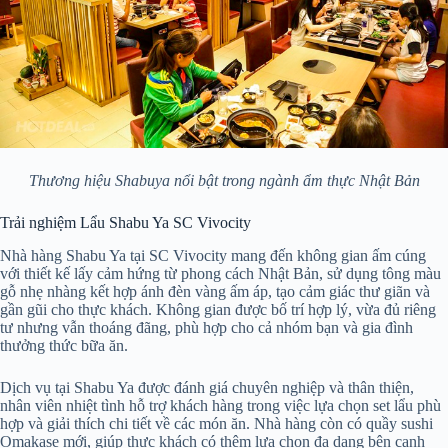
Thương hiệu Shabuya nổi bật trong ngành ẩm thực Nhật Bản
Trải nghiệm Lẩu Shabu Ya SC Vivocity
Nhà hàng Shabu Ya tại SC Vivocity mang đến không gian ấm cúng
với thiết kế lấy cảm hứng từ phong cách Nhật Bản, sử dụng tông màu
gỗ nhẹ nhàng kết hợp ánh đèn vàng ấm áp, tạo cảm giác thư giãn và
gần gũi cho thực khách. Không gian được bố trí hợp lý, vừa đủ riêng
tư nhưng vẫn thoáng đãng, phù hợp cho cả nhóm bạn và gia đình
thưởng thức bữa ăn.
Dịch vụ tại Shabu Ya được đánh giá chuyên nghiệp và thân thiện,
nhân viên nhiệt tình hỗ trợ khách hàng trong việc lựa chọn set lẩu phù
hợp và giải thích chi tiết về các món ăn. Nhà hàng còn có quầy sushi
Omakase mới, giúp thực khách có thêm lựa chọn đa dạng bên cạnh