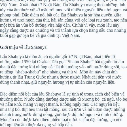
Việt Nam. Xuất phát từ Nhật Bản, lẩu Shabuya mang theo những tinh
túy của ẩm thực xứ sở mặt trời mọc với nhiều nguyên liệu tươi ngon và
phong phú. Đặc điểm nổi bật của lẩu Shabuya là sự hòa quyện giữa
hương vị tươi ngon của thịt, hải sản cùng với các loại rau xanh, tạo nên
một bữa ăn vừa bổ dưỡng vừa hấp dẫn. Chính vì vậy, món lẩu này
ngày càng được ưa chuộng và trở thành lựa chọn hàng đầu cho những
buổi gặp gỡ bạn bè và gia đình tại Việt Nam.
Giới thiệu về lẩu Shabuya
Lẩu Shabuya là món ăn có nguồn gốc từ Nhật Bản, phát triển từ
những năm 1950 tại Osaka. Tên gọi “Shabu Shabu” bắt nguồn từ âm
thanh đặc trưng khi nhúng các lát thịt mỏng vào nồi nước dùng sôi, tạo
ra tiếng “shabu-shabu” nhẹ nhàng và thú vị. Món ăn này chịu ảnh
hưởng từ lẩu Trung Quốc nhưng được người Nhật cải tiến với nước
dùng thanh nhạt, giữ nguyên hương vị tự nhiên của nguyên liệu.
Đặc điểm nổi bật của lẩu Shabuya là sự tinh tế trong cách chế biến và
thưởng thức. Nước dùng thường được nấu từ xương bò, cá ngừ, tảo bẹ
và nấm khô, mang vị ngọt thanh, không ngấy mỡ. Các nguyên liệu
như thịt bò, thịt heo thái lát mỏng, rau củ tươi và mì udon được nhúng
nhanh trong nước dùng nóng, giữ được độ tươi ngon và dinh dưỡng.
Món ăn còn được kèm theo nhiều loại nước chấm đặc trưng, tạo nên
trải nghiệm ẩm thực đa dạng và hấp dẫn.