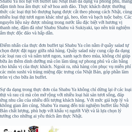
Shabu Ya nổi bật với buffet lẩu Nhật Bản đa dạng và phong phú, mang
đậm tinh hoa ẩm thực xứ sở hoa anh đào. Thực khách được thưởng
thức các loại thịt bò thượng hạng được cắt theo phong cách Nhật, cùng
nhiều loại thịt tươi ngon khác như gà, heo, tôm và bạch tuộc baby. Các
nguyên liệu này được nhúng trong nước lẩu đặc biệt với hương vị
thanh nhẹ, đậm đà như Shabu Shabu và Sukiyaki, tạo nên trải nghiệm
ẩm thực độc đáo và hấp dẫn.
Điểm nhấn của thực đơn buffet tại Shabu Ya còn nằm ở quầy salad tự
chọn được đặt ngay giữa nhà hàng. Quầy salad này cung cấp đa dạng
các loại rau củ và nấm tươi ngon, xanh sạch theo mùa, không chỉ giúp
bữa ăn thêm dinh dưỡng mà còn làm tăng sự phong phú và cân bằng
cho khẩu vị của thực khách. Ngoài ra, nhà hàng còn phục vụ miễn phí
các món sushi và tráng miệng đặc trưng của Nhật Bản, góp phần làm
tròn vị cho bữa ăn buffet.
Sự đa dạng trong thực đơn của Shabu Ya không chỉ dừng lại ở các loại
thịt và rau củ mà còn mở rộng với nhiều loại hải sản tươi sống, đáp
ứng nhu cầu của nhiều đối tượng khách hàng. Với mức giá hợp lý và
không gian ấm cúng, Shabu Ya mang đến trải nghiệm buffet lẩu Nhật
Bản chất lượng, phù hợp với khẩu vị người Việt và là lựa chọn lý
tưởng cho những ai yêu thích ẩm thực Nhật.