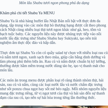
Món lẩu Shabu tươi ngon phong phú đa dạng
Khám phá chi tiết Shabu Ya MENU
Shabu Ya là nhà hàng buffet lẩu Nhật Bản nổi bật với thực đơn đa
dạng, tập trung vào các món thịt bò thượng hạng được cắt theo phong
cách Nhật cùng nhiều loại thịt tươi ngon khác như gà, heo, tôm và
bạch tuộc baby. Các nguyên liệu này được nhúng trực tiếp vào nồi
nước lẩu đặc trưng như Shabu Shabu hay Sukiyaki, tạo nên trải
nghiệm ẩm thực độc đáo và hấp dẫn.
Thực đơn tại Shabu Ya còn có quầy salad tự chọn với nhiều loại rau củ
và nấm tươi ngon, xanh sạch theo mùa, giúp cân bằng dinh dưỡng và
làm phong phú thêm bữa ăn. Rau củ và nấm được chuẩn bị kỹ lưỡng,
thường được hầm mềm trong nước dùng tảo bẹ, tạo vị thanh mát cho
món lẩu.
Các món ăn trong menu được phân loại rõ ràng thành nhóm thịt, hải
sản, rau củ và nấm, cùng các loại nước lẩu và nước chấm đặc trưng
như sốt ponzu chua ngọt hay sốt mè béo ngậy. Mỗi nhóm nguyên liệu
mang đặc trưng riêng, từ vị ngọt tươi của thịt và hải sản đến sự thanh
đạm của rau củ, tạo nên sự hài hòa trong từng lần thưởng thức.