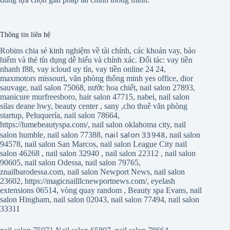
Thông tin liên hệ
Robins chia sẻ kinh nghiệm về tài chính, các khoản vay, bảo
hiểm và thẻ tín dụng dễ hiểu và chính xác. Đối tác:
vay tiền
nhanh f88
,
vay icloud uy tín
,
vay tiền online 24 24
,
maxmotors missouri
,
văn phòng thông minh yes office
,
dior
sauvage
,
nail salon 75068
,
nước hoa chiết
,
nail salon 27893
,
manicure murfreesboro
,
hair salon 47715
,
nabei
,
nail salon
silas deane hwy
,
beauty center
,
sany
,
cho thuê văn phòng
startup
,
Peluquería
,
nail salon 78664
,
https://lumebeautyspa.com/
,
nail salon oklahoma city
,
nail
nail salon 33948
salon humble
,
nail salon 77388
,
,
nail salon
94578
,
nail salon San Marcos
,
nail salon League City
nail
salon 46268
,
nail salon 32940
,
nail salon 22312
,
nail salon
90605
,
nail salon Odessa
,
nail salon 79765
,
znailbarodessa.com
,
nail salon Newport News
,
nail salon
23602
,
https://magicnailllcnewportnews.com/
,
eyelash
extensions 06514
,
vòng quay random
,
Beauty spa Evans
,
nail
salon Hingham
,
nail salon 02043
,
nail salon 77494
,
nail salon
33311