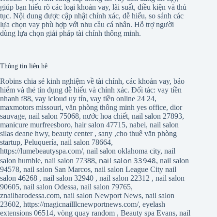
giúp bạn hiểu rõ các loại khoản vay, lãi suất, điều kiện và thủ
tục. Nội dung được cập nhật chính xác, dễ hiểu, so sánh các
lựa chọn vay phù hợp với nhu cầu cá nhân. Hỗ trợ người
dùng lựa chọn giải pháp tài chính thông minh.
Thông tin liên hệ
Robins chia sẻ kinh nghiệm về tài chính, các khoản vay, bảo
hiểm và thẻ tín dụng dễ hiểu và chính xác. Đối tác:
vay tiền
nhanh f88
,
vay icloud uy tín
,
vay tiền online 24 24
,
maxmotors missouri
,
văn phòng thông minh yes office
,
dior
sauvage
,
nail salon 75068
,
nước hoa chiết
,
nail salon 27893
,
manicure murfreesboro
,
hair salon 47715
,
nabei
,
nail salon
silas deane hwy
,
beauty center
,
sany
,
cho thuê văn phòng
startup
,
Peluquería
,
nail salon 78664
,
https://lumebeautyspa.com/
,
nail salon oklahoma city
,
nail
nail salon 33948
salon humble
,
nail salon 77388
,
,
nail salon
94578
,
nail salon San Marcos
,
nail salon League City
nail
salon 46268
,
nail salon 32940
,
nail salon 22312
,
nail salon
90605
,
nail salon Odessa
,
nail salon 79765
,
znailbarodessa.com
,
nail salon Newport News
,
nail salon
23602
,
https://magicnailllcnewportnews.com/
,
eyelash
extensions 06514
,
vòng quay random
,
Beauty spa Evans
,
nail