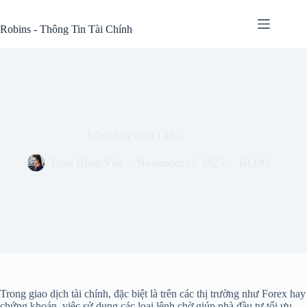
Skip
to
Robins - Thông Tin Tài Chính
content
Lệnh Buy Stop Là Gì
Trịnh Hồng Vân
November 12, 2025
BLOG
Trong giao dịch tài chính, đặc biệt là trên các thị trường như Forex hay
chứng khoán, việc sử dụng các loại lệnh chờ giúp nhà đầu tư tối ưu