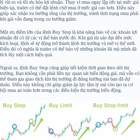
lý rủi ro và tối ưu hóa lợi nhuận. Thay vì mua ngay lập tức tại mức giá
hiện tại, trader có thể đặt lệnh chờ mua ở mức giá cao hơn. Điều này
giúp xác nhận xu hướng tăng của thị trường, tránh tình trạng mua phải
khi giá vẫn đang trong xu hướng giảm.
Một ưu điểm lớn của lệnh Buy Stop là khả năng bảo vệ các khoản lợi
nhuận đã có từ các vị thế bán trước đó. Khi giá tài sản đạt đến mức
kích hoạt, lệnh sẽ tự động trở thành lệnh thị trường và mở vị thế mới.
Điều đó có nghĩa là trader có thể bảo vệ những khoản lãi mà mình đã
tích lũy một cách hiệu quả.
Ngoài ra, lệnh Buy Stop cũng giúp tiết kiệm thời gian theo dõi thị
trường. Bạn không cần phải liên tục quan sát biến động giá, mà vẫn có
thể tham gia giao dịch khi thị trường đi đúng hướng mà bạn đã dự
đoán. Điều này không chỉ giúp giảm áp lực tâm lý mà còn tạo ra cơ
hội mua an toàn hơn trong các điều kiện thị trường biến động.