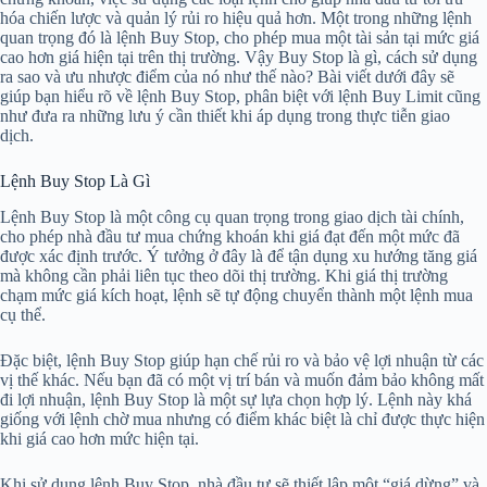
hóa chiến lược và quản lý rủi ro hiệu quả hơn. Một trong những lệnh
quan trọng đó là lệnh Buy Stop, cho phép mua một tài sản tại mức giá
cao hơn giá hiện tại trên thị trường. Vậy Buy Stop là gì, cách sử dụng
ra sao và ưu nhược điểm của nó như thế nào? Bài viết dưới đây sẽ
giúp bạn hiểu rõ về lệnh Buy Stop, phân biệt với lệnh Buy Limit cũng
như đưa ra những lưu ý cần thiết khi áp dụng trong thực tiễn giao
dịch.
Lệnh Buy Stop Là Gì
Lệnh Buy Stop là một công cụ quan trọng trong giao dịch tài chính,
cho phép nhà đầu tư mua chứng khoán khi giá đạt đến một mức đã
được xác định trước. Ý tưởng ở đây là để tận dụng xu hướng tăng giá
mà không cần phải liên tục theo dõi thị trường. Khi giá thị trường
chạm mức giá kích hoạt, lệnh sẽ tự động chuyển thành một lệnh mua
cụ thể.
Đặc biệt, lệnh Buy Stop giúp hạn chế rủi ro và bảo vệ lợi nhuận từ các
vị thế khác. Nếu bạn đã có một vị trí bán và muốn đảm bảo không mất
đi lợi nhuận, lệnh Buy Stop là một sự lựa chọn hợp lý. Lệnh này khá
giống với lệnh chờ mua nhưng có điểm khác biệt là chỉ được thực hiện
khi giá cao hơn mức hiện tại.
Khi sử dụng lệnh Buy Stop, nhà đầu tư sẽ thiết lập một “giá dừng” và