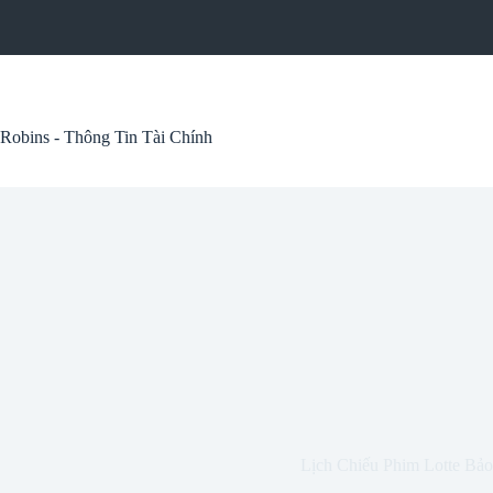
Skip
to
content
Robins - Thông Tin Tài Chính
Lịch Chiếu Phim Lotte Bả