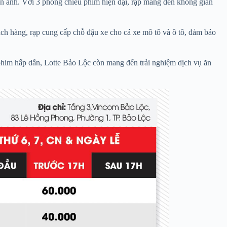
n ảnh. Với 3 phòng chiếu phim hiện đại, rạp mang đến không gian
ách hàng, rạp cung cấp chỗ đậu xe cho cả xe mô tô và ô tô, đảm bảo
him hấp dẫn, Lotte Bảo Lộc còn mang đến trải nghiệm dịch vụ ăn