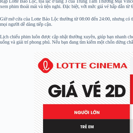
Rạp Lotte Bảo Lộc, tọa lạc ở tầng 3 của Trung Tâm Thương Mại Vincom
xem phim thoải mái và tiện nghi. Đặc biệt, với mức giá vé hấp dẫn từ 
Giờ mở cửa của Lotte Bảo Lộc thường từ 08:00 đến 24:00, nhưng có thể
mọi người dễ dàng tiếp cận.
Lịch chiếu phim luôn được cập nhật thường xuyên, giúp bạn nhanh ch
uống và giải trí phong phú. Nếu bạn đang tìm kiếm một chốn dừng châ