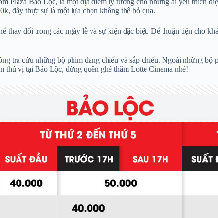
 Plaza Bảo Lộc, là một địa điểm lý tưởng cho những ai yêu thích điệ
60k, đây thực sự là một lựa chọn không thể bỏ qua.
 thay đổi trong các ngày lễ và sự kiện đặc biệt. Để thuận tiện cho kh
óng tra cứu những bộ phim đang chiếu và sắp chiếu. Ngoài những bộ p
n thú vị tại Bảo Lộc, đừng quên ghé thăm Lotte Cinema nhé!