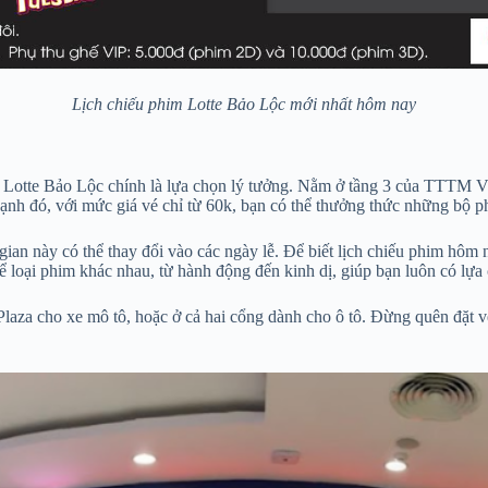
Lịch chiếu phim Lotte Bảo Lộc mới nhất hôm nay
p Lotte Bảo Lộc chính là lựa chọn lý tưởng. Nằm ở tầng 3 của TTTM V
ạnh đó, với mức giá vé chỉ từ 60k, bạn có thể thưởng thức những bộ p
an này có thể thay đổi vào các ngày lễ. Để biết lịch chiếu phim hôm 
hể loại phim khác nhau, từ hành động đến kinh dị, giúp bạn luôn có lự
 Plaza cho xe mô tô, hoặc ở cả hai cổng dành cho ô tô. Đừng quên đặt 