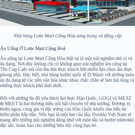
Nhà hàng Lotte Mart Cộng Hòa sang trọng và đẳng cấp
Ăn Uống Ở Lotte Mart Cộng Hoà
Ăn uống tại Lotte Mart Cộng Hòa thật sự là một trải nghiệm thú vị và
đa dạng. Nơi đây không chỉ có không gian trải nghiệm ấm cúng tại
The Cup Cafe mà còn thu hút thực khách bởi nhiều lựa chọn ẩm thực
phong phú. Đặc biệt, nhà hàng buffet quốc tế D’Maris với những món
ăn đa dạng từ các nền văn hóa khác nhau chắc chắn sẽ làm hài lòng cả
những thực khách khó tính nhất.
Đối với những tín đồ yêu thích ẩm thực Hàn Quốc, GOGI và MEAT
& MEET là hai thương hiệu nổi bật chuyên về thịt nướng. Hương vị
thơm ngon, cùng gia vị đặc trưng của Hàn Quốc khiến cho bữa ăn
thêm phần hấp dẫn. Nếu bạn là một fan của lẩu, Dookki Việt Nam sẽ
mang đến những trải nghiệm đáng nhớ với món lẩu và buffet tokbokki
đặc sắc, hoàn hảo cho những bữa tiệc cùng bạn bè.