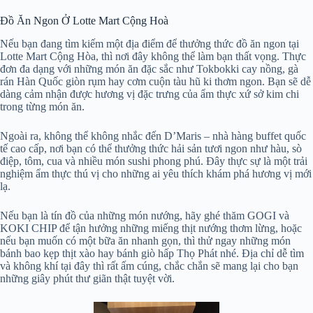
Đồ Ăn Ngon Ở Lotte Mart Cộng Hoà
Nếu bạn đang tìm kiếm một địa điểm để thưởng thức đồ ăn ngon tại
Lotte Mart Cộng Hòa, thì nơi đây không thể làm bạn thất vọng. Thực
đơn đa dạng với những món ăn đặc sắc như Tokbokki cay nồng, gà
rán Hàn Quốc giòn rụm hay cơm cuộn tàu hũ ki thơm ngon. Bạn sẽ dễ
dàng cảm nhận được hương vị đặc trưng của ẩm thực xứ sở kim chi
trong từng món ăn.
Ngoài ra, không thể không nhắc đến D’Maris – nhà hàng buffet quốc
tế cao cấp, nơi bạn có thể thưởng thức hải sản tươi ngon như hàu, sò
điệp, tôm, cua và nhiều món sushi phong phú. Đây thực sự là một trải
nghiệm ẩm thực thú vị cho những ai yêu thích khám phá hương vị mới
lạ.
Nếu bạn là tín đồ của những món nướng, hãy ghé thăm GOGI và
KOKI CHIP để tận hưởng những miếng thịt nướng thơm lừng, hoặc
nếu bạn muốn có một bữa ăn nhanh gọn, thì thử ngay những món
bánh bao kẹp thịt xào hay bánh giò hấp Thọ Phát nhé. Địa chỉ dễ tìm
và không khí tại đây thì rất ấm cúng, chắc chắn sẽ mang lại cho bạn
những giây phút thư giãn thật tuyệt vời.