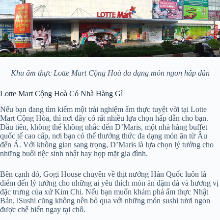
Khu ẩm thực Lotte Mart Cộng Hoà đa dạng món ngon hấp dẫn
Lotte Mart Cộng Hoà Có Nhà Hàng Gì
Nếu bạn đang tìm kiếm một trải nghiệm ẩm thực tuyệt vời tại Lotte
Mart Cộng Hòa, thì nơi đây có rất nhiều lựa chọn hấp dẫn cho bạn.
Đầu tiên, không thể không nhắc đến D’Maris, một nhà hàng buffet
quốc tế cao cấp, nơi bạn có thể thưởng thức đa dạng món ăn từ Âu
đến Á. Với không gian sang trọng, D’Maris là lựa chọn lý tưởng cho
những buổi tiệc sinh nhật hay họp mặt gia đình.
Bên cạnh đó, Gogi House chuyên về thịt nướng Hàn Quốc luôn là
điểm đến lý tưởng cho những ai yêu thích món ăn đậm đà và hương vị
đặc trưng của xứ Kim Chi. Nếu bạn muốn khám phá ẩm thực Nhật
Bản, iSushi cũng không nên bỏ qua với những món sushi tươi ngon
được chế biến ngay tại chỗ.