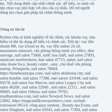
tục. Nội dung được cập nhật chính xác, dễ hiểu, so sánh các
lựa chọn vay phù hợp với nhu cầu cá nhân. Hỗ trợ người
dùng lựa chọn giải pháp tài chính thông minh.
Thông tin liên hệ
Robins chia sẻ kinh nghiệm về tài chính, các khoản vay, bảo
hiểm và thẻ tín dụng dễ hiểu và chính xác. Đối tác:
vay tiền
nhanh f88
,
vay icloud uy tín
,
vay tiền online 24 24
,
maxmotors missouri
,
văn phòng thông minh yes office
,
dior
sauvage
,
nail salon 75068
,
nước hoa chiết
,
nail salon 27893
,
manicure murfreesboro
,
hair salon 47715
,
nabei
,
nail salon
silas deane hwy
,
beauty center
,
sany
,
cho thuê văn phòng
startup
,
Peluquería
,
nail salon 78664
,
https://lumebeautyspa.com/
,
nail salon oklahoma city
,
nail
nail salon 33948
salon humble
,
nail salon 77388
,
,
nail salon
94578
,
nail salon San Marcos
,
nail salon League City
nail
salon 46268
,
nail salon 32940
,
nail salon 22312
,
nail salon
90605
,
nail salon Odessa
,
nail salon 79765
,
znailbarodessa.com
,
nail salon Newport News
,
nail salon
23602
,
https://magicnailllcnewportnews.com/
,
eyelash
extensions 06514
,
vòng quay random
,
Beauty spa Evans
,
nail
salon Hingham
,
nail salon 02043
,
nail salon 77494
,
nail salon