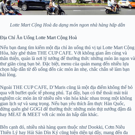
Lotte Mart Cộng Hoà đa dạng món ngon nhà hàng hấp dẫn
Địa Chỉ Ăn Uống Lotte Mart Cộng Hoà
Nếu bạn đang tìm kiếm một địa chỉ ăn uống thú vị tại Lotte Mart Cộng
Hòa, hãy ghé thăm THE CUP CAFE. Với không gian ấm cúng và
thân thiện, quán là nơi lý tưởng để thưởng thức những món ăn ngon và
thư giãn cùng bạn bè. Đặc biệt, menu của quán mang đến nhiều lựa
chọn hấp dẫn từ đồ uống đến các món ăn nhẹ, chắc chắn sẽ làm bạn
hài lòng.
Ngoài THE CUP CAFE, D’Maris cũng là một địa điểm không thể bỏ
qua với buffet quốc tế phong phú. Tại đây, bạn có thể thoải mái trải
nghiệm các món ăn từ nhiều nền văn hóa khác nhau trong một không
gian lịch sự và sang trọng. Nếu bạn yêu thích ẩm thực Hàn Quốc,
đừng quên ghé GOGI để thưởng thức những món thịt nướng đậm đà
hay MEAT & MEET với các món ăn hấp dẫn khác.
Bên cạnh đó, nhiều nhà hàng quen thuộc như Dookki, Cơm Niêu
Thiên Lý hay Hải Sản Dìn Ký cũng hiện diện tại đây, mang đến đa