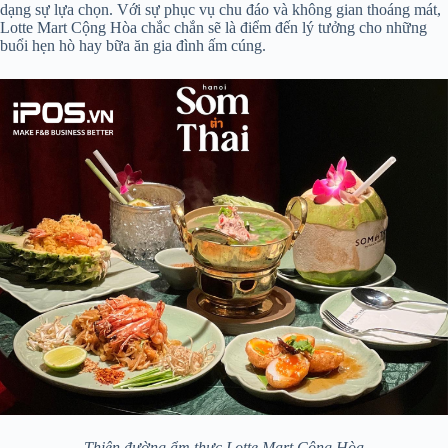
dạng sự lựa chọn. Với sự phục vụ chu đáo và không gian thoáng mát,
Lotte Mart Cộng Hòa chắc chắn sẽ là điểm đến lý tưởng cho những
buổi hẹn hò hay bữa ăn gia đình ấm cúng.
Thiên đường ẩm thực Lotte Mart Cộng Hòa