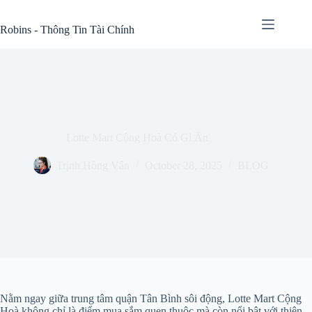
Skip
to
Robins - Thông Tin Tài Chính
content
Lotte Mart Cộng Hoà Có Gì Ăn
Trịnh Hồng Vân
October 28, 2025
BLOG
Nằm ngay giữa trung tâm quận Tân Bình sôi động, Lotte Mart Cộng
Hoà không chỉ là điểm mua sắm quen thuộc mà còn nổi bật với thiên