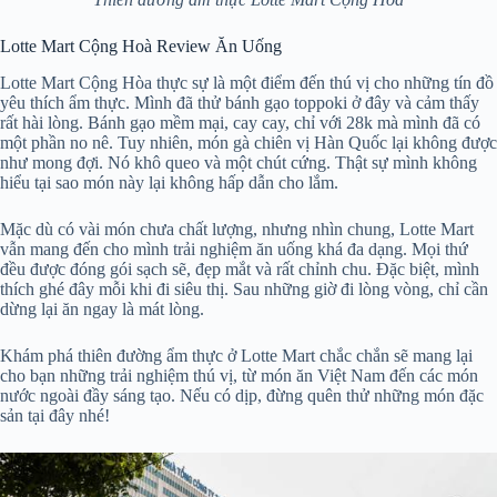
Lotte Mart Cộng Hoà Review Ăn Uống
Lotte Mart Cộng Hòa thực sự là một điểm đến thú vị cho những tín đồ
yêu thích ẩm thực. Mình đã thử bánh gạo toppoki ở đây và cảm thấy
rất hài lòng. Bánh gạo mềm mại, cay cay, chỉ với 28k mà mình đã có
một phần no nê. Tuy nhiên, món gà chiên vị Hàn Quốc lại không được
như mong đợi. Nó khô queo và một chút cứng. Thật sự mình không
hiểu tại sao món này lại không hấp dẫn cho lắm.
Mặc dù có vài món chưa chất lượng, nhưng nhìn chung, Lotte Mart
vẫn mang đến cho mình trải nghiệm ăn uống khá đa dạng. Mọi thứ
đều được đóng gói sạch sẽ, đẹp mắt và rất chỉnh chu. Đặc biệt, mình
thích ghé đây mỗi khi đi siêu thị. Sau những giờ đi lòng vòng, chỉ cần
dừng lại ăn ngay là mát lòng.
Khám phá thiên đường ẩm thực ở Lotte Mart chắc chắn sẽ mang lại
cho bạn những trải nghiệm thú vị, từ món ăn Việt Nam đến các món
nước ngoài đầy sáng tạo. Nếu có dịp, đừng quên thử những món đặc
sản tại đây nhé!