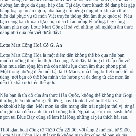
đường ẩm thực đa dạng, hấp dẫn. Tại đây, thực khách dễ dàng bắt gặp
hàng loạt quán ăn ngon, nhà hàng nổi tiếng cũng như khu ẩm thực
hiện đại phục vụ từ món Việt truyền thống đến ẩm thực quốc tế. Nếu
bạn đang băn khoăn lựa chọn địa chỉ ăn uống lý tưởng, hãy cùng
khám phá ngay Lotte Mart Cộng Hoà với những trải nghiệm ẩm thực
đáng nhớ qua bài viết dưới đây!
Lotte Mart Cộng Hoà Có Gì Ăn
Lotte Mart Cộng Hòa là một điểm đến không thể bỏ qua nếu bạn
muốn thưởng thức ẩm thực đa dạng. Nơi đây không chỉ hấp dẫn với
khu mua sắm rộng lớn mà còn nhiều lựa chọn ẩm thực phong phú.
Một trong những điểm nổi bật là D’Maris, nhà hàng buffet quốc tế nổi
tiếng, nơi bạn có thể hòa mình vào hương vị đa dạng từ các món ăn
đến từ khắp nơi trên thế giới.
Nếu bạn là tín đồ của ẩm thực Hàn Quốc, không thể không thử Gogi –
thương hiệu thịt nướng nổi tiếng, hay Dookki với buffet lẩu và
tokbokki hấp dẫn. Mỗi món ăn đều mang đến trải nghiệm thú vị, từ gà
rán giòn tan đến canh kim chi nóng hổi. Ngoài ra, các món sushi tươi
ngon tại Blue Bay cũng sẽ làm hài lòng những ai yêu thích hải sản.
Thời gian hoạt động từ 7h30 đến 22h00, với tầng 2 mở cửa từ 9h00,
Lotte Mart Cộng Hòa thật sự là không gian ấm cúng để bạn và gia