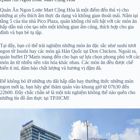
Quán Ăn Ngon Lotte Mart Cộng Hòa là một điểm đến thú vị cho
những ai yêu thích ẩm thực đa dạng và không gian thoải mái. Nằm tại
tầng 5 của tòa nhà Pico Plaza, quán không chỉ nổi bật với các món ăn
hấp dẫn mà còn tạo nên một không gian ấm cúng, thích hợp cho gia
đình và bạn bè tụ tập.
Tại đây, bạn có thể trải nghiệm những món ăn đặc sắc như sushi tươi
ngon từ Isushi hay các món gà Hàn Quốc tại Don Chicken. Ngoài ra,
quán buffet D’Maris mang đến cho bạn sự lựa chọn phong phú với các
món ăn từ nhiều nền văn hóa khác nhau. Các món ăn đều được chế
biến tỉ mỉ, đảm bảo chất lượng và hương vị đậm đà.
Để không bỏ lỡ những ưu đãi hấp dẫn hay thưởng thức những món
ngon mới lạ, bạn hãy ghé thăm quán vào khung giờ từ 07h30 đến
22h00. Đây chắc chắn sẽ là một trải nghiệm không thể nào quên cho
những tín đồ ẩm thực tại TP.HCM!