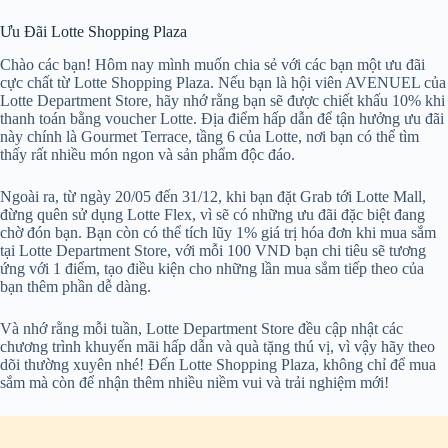
Ưu Đãi Lotte Shopping Plaza
Chào các bạn! Hôm nay mình muốn chia sẻ với các bạn một ưu đãi
cực chất từ Lotte Shopping Plaza. Nếu bạn là hội viên AVENUEL của
Lotte Department Store, hãy nhớ rằng bạn sẽ được chiết khấu 10% khi
thanh toán bằng voucher Lotte. Địa điểm hấp dẫn để tận hưởng ưu đãi
này chính là Gourmet Terrace, tầng 6 của Lotte, nơi bạn có thể tìm
thấy rất nhiều món ngon và sản phẩm độc đáo.
Ngoài ra, từ ngày 20/05 đến 31/12, khi bạn đặt Grab tới Lotte Mall,
đừng quên sử dụng Lotte Flex, vì sẽ có những ưu đãi đặc biệt đang
chờ đón bạn. Bạn còn có thể tích lũy 1% giá trị hóa đơn khi mua sắm
tại Lotte Department Store, với mỗi 100 VND bạn chi tiêu sẽ tương
ứng với 1 điểm, tạo điều kiện cho những lần mua sắm tiếp theo của
bạn thêm phần dễ dàng.
Và nhớ rằng mỗi tuần, Lotte Department Store đều cập nhật các
chương trình khuyến mãi hấp dẫn và quà tặng thú vị, vì vậy hãy theo
dõi thường xuyên nhé! Đến Lotte Shopping Plaza, không chỉ để mua
sắm mà còn để nhận thêm nhiều niềm vui và trải nghiệm mới!