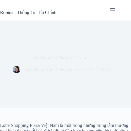
Skip
to
Robins - Thông Tin Tài Chính
content
Lotte Shopping Plaza Viet Nam
Trịnh Hồng Vân
November 1, 2025
BLOG
Lotte Shopping Plaza Việt Nam là một trong những trung tâm thương
mại hiện đại và nổi bật, được đông đảo khách hàng yêu thích. Không