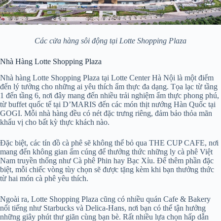
Các cửa hàng sôi động tại Lotte Shopping Plaza
Nhà Hàng Lotte Shopping Plaza
Nhà hàng Lotte Shopping Plaza tại Lotte Center Hà Nội là một điểm
đến lý tưởng cho những ai yêu thích ẩm thực đa dạng. Tọa lạc từ tầng
1 đến tầng 6, nơi đây mang đến nhiều trải nghiệm ẩm thực phong phú,
từ buffet quốc tế tại D’MARIS đến các món thịt nướng Hàn Quốc tại
GOGI. Mỗi nhà hàng đều có nét đặc trưng riêng, đảm bảo thỏa mãn
khẩu vị cho bất kỳ thực khách nào.
Đặc biệt, các tín đồ cà phê sẽ không thể bỏ qua THE CUP CAFE, nơi
mang đến không gian ấm cúng để thưởng thức những ly cà phê Việt
Nam truyền thống như Cà phê Phin hay Bạc Xỉu. Để thêm phần đặc
biệt, mỗi chiếc vòng tùy chọn sẽ được tặng kèm khi bạn thưởng thức
từ hai món cà phê yêu thích.
Ngoài ra, Lotte Shopping Plaza cũng có nhiều quán Cafe & Bakery
nổi tiếng như Starbucks và Delica-Hans, nơi bạn có thể tận hưởng
những giây phút thư giãn cùng bạn bè. Rất nhiều lựa chọn hấp dẫn