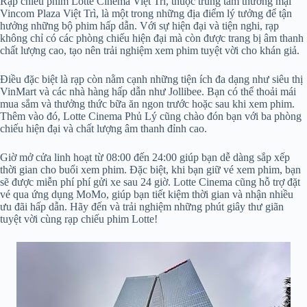
Rạp chiếu phim Lotte Cinema Việt Trì, thuộc trung tâm thương mại
Vincom Plaza Việt Trì, là một trong những địa điểm lý tưởng để tận
hưởng những bộ phim hấp dẫn. Với sự hiện đại và tiện nghi, rạp
không chỉ có các phòng chiếu hiện đại mà còn được trang bị âm thanh
chất lượng cao, tạo nên trải nghiệm xem phim tuyệt vời cho khán giả.
Điều đặc biệt là rạp còn nằm cạnh những tiện ích đa dạng như siêu thị
VinMart và các nhà hàng hấp dẫn như Jollibee. Bạn có thể thoải mái
mua sắm và thưởng thức bữa ăn ngon trước hoặc sau khi xem phim.
Thêm vào đó, Lotte Cinema Phủ Lý cũng chào đón bạn với ba phòng
chiếu hiện đại và chất lượng âm thanh đỉnh cao.
Giờ mở cửa linh hoạt từ 08:00 đến 24:00 giúp bạn dễ dàng sắp xếp
thời gian cho buổi xem phim. Đặc biệt, khi bạn giữ vé xem phim, bạn
sẽ được miễn phí phí gửi xe sau 24 giờ. Lotte Cinema cũng hỗ trợ đặt
vé qua ứng dụng MoMo, giúp bạn tiết kiệm thời gian và nhận nhiều
ưu đãi hấp dẫn. Hãy đến và trải nghiệm những phút giây thư giãn
tuyệt vời cùng rạp chiếu phim Lotte!