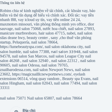
Thông tin liên hệ
Robins chia sẻ kinh nghiệm về tài chính, các khoản vay, bảo
hiểm và thẻ tín dụng dễ hiểu và chính xác. Đối tác:
vay tiền
nhanh f88
,
vay icloud uy tín
,
vay tiền online 24 24
,
maxmotors missouri
,
văn phòng thông minh yes office
,
dior
sauvage
,
nail salon 75068
,
nước hoa chiết
,
nail salon 27893
,
manicure murfreesboro
,
hair salon 47715
,
nabei
,
nail salon
silas deane hwy
,
beauty center
,
sany
,
cho thuê văn phòng
startup
,
Peluquería
,
nail salon 78664
,
https://lumebeautyspa.com/
,
nail salon oklahoma city
,
nail
nail salon 33948
salon humble
,
nail salon 77388
,
,
nail salon
94578
,
nail salon San Marcos
,
nail salon League City
nail
salon 46268
,
nail salon 32940
,
nail salon 22312
,
nail salon
90605
,
nail salon Odessa
,
nail salon 79765
,
znailbarodessa.com
,
nail salon Newport News
,
nail salon
23602
,
https://magicnailllcnewportnews.com/
,
eyelash
extensions 06514
,
vòng quay random
,
Beauty spa Evans
,
nail
salon Hingham
,
nail salon 02043
,
nail salon 77494
,
nail salon
33311
nail salon 75071
Nail salon 65807
,
nail salon 78664
Địa chỉ: