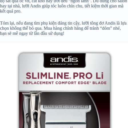
độ sát qua ốc vít, cắt khô hay ướt đều “ngon lành”. Dù dùng cho salon
hay tại nhà, lưỡi Andis giúp tóc luôn chỉn chu, tiết kiệm thời gian mà
kết quả pro.
Tóm lại, nếu đang tìm phụ kiện đáng tin cậy, lưỡi tông đơ Andis là lựa
chọn không thể bỏ qua. Mua hàng chính hãng để tránh “dỏm” nhé,
bạn sẽ mê ngay từ lần đầu sử dụng!