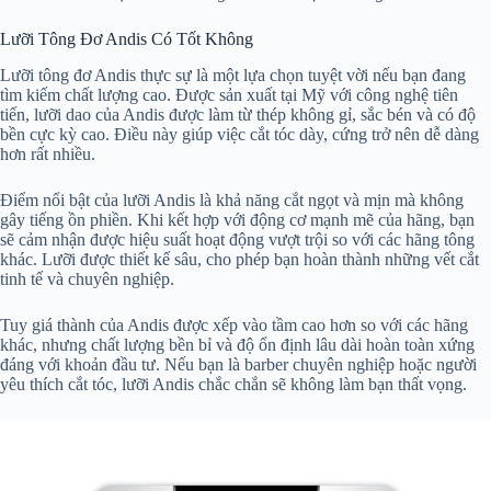
Lưỡi Tông Đơ Andis Có Tốt Không
Lưỡi tông đơ Andis thực sự là một lựa chọn tuyệt vời nếu bạn đang
tìm kiếm chất lượng cao. Được sản xuất tại Mỹ với công nghệ tiên
tiến, lưỡi dao của Andis được làm từ thép không gỉ, sắc bén và có độ
bền cực kỳ cao. Điều này giúp việc cắt tóc dày, cứng trở nên dễ dàng
hơn rất nhiều.
Điểm nổi bật của lưỡi Andis là khả năng cắt ngọt và mịn mà không
gây tiếng ồn phiền. Khi kết hợp với động cơ mạnh mẽ của hãng, bạn
sẽ cảm nhận được hiệu suất hoạt động vượt trội so với các hãng tông
khác. Lưỡi được thiết kế sâu, cho phép bạn hoàn thành những vết cắt
tinh tế và chuyên nghiệp.
Tuy giá thành của Andis được xếp vào tầm cao hơn so với các hãng
khác, nhưng chất lượng bền bỉ và độ ổn định lâu dài hoàn toàn xứng
đáng với khoản đầu tư. Nếu bạn là barber chuyên nghiệp hoặc người
yêu thích cắt tóc, lưỡi Andis chắc chắn sẽ không làm bạn thất vọng.