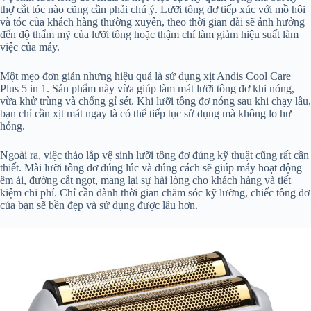
thợ cắt tóc nào cũng cần phải chú ý. Lưỡi tông đơ tiếp xúc với mồ hôi
và tóc của khách hàng thường xuyên, theo thời gian dài sẽ ảnh hưởng
đến độ thẩm mỹ của lưỡi tông hoặc thậm chí làm giảm hiệu suất làm
việc của máy.
Một mẹo đơn giản nhưng hiệu quả là sử dụng xịt Andis Cool Care
Plus 5 in 1. Sản phẩm này vừa giúp làm mát lưỡi tông đơ khi nóng,
vừa khử trùng và chống gỉ sét. Khi lưỡi tông đơ nóng sau khi chạy lâu,
bạn chỉ cần xịt mát ngay là có thể tiếp tục sử dụng mà không lo hư
hỏng.
Ngoài ra, việc tháo lắp vệ sinh lưỡi tông đơ đúng kỹ thuật cũng rất cần
thiết. Mài lưỡi tông đơ đúng lúc và đúng cách sẽ giúp máy hoạt động
êm ái, đường cắt ngọt, mang lại sự hài lòng cho khách hàng và tiết
kiệm chi phí. Chỉ cần dành thời gian chăm sóc kỹ lưỡng, chiếc tông đơ
của bạn sẽ bền đẹp và sử dụng được lâu hơn.