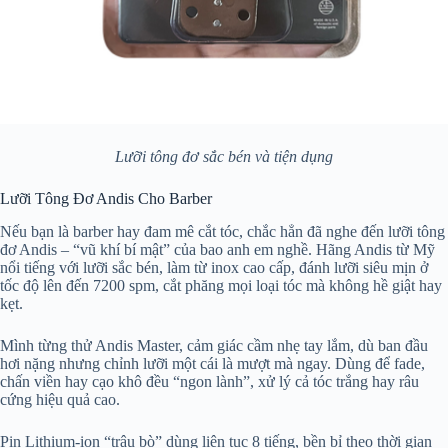
Lưỡi tông đơ sắc bén và tiện dụng
Lưỡi Tông Đơ Andis Cho Barber
Nếu bạn là barber hay đam mê cắt tóc, chắc hẳn đã nghe đến lưỡi tông
đơ Andis – “vũ khí bí mật” của bao anh em nghề. Hãng Andis từ Mỹ
nổi tiếng với lưỡi sắc bén, làm từ inox cao cấp, đánh lưỡi siêu mịn ở
tốc độ lên đến 7200 spm, cắt phăng mọi loại tóc mà không hề giật hay
kẹt.
Mình từng thử Andis Master, cảm giác cầm nhẹ tay lắm, dù ban đầu
hơi nặng nhưng chỉnh lưỡi một cái là mượt mà ngay. Dùng để fade,
chấn viền hay cạo khô đều “ngon lành”, xử lý cả tóc trắng hay râu
cứng hiệu quả cao.
Pin Lithium-ion “trâu bò” dùng liên tục 8 tiếng, bền bỉ theo thời gian