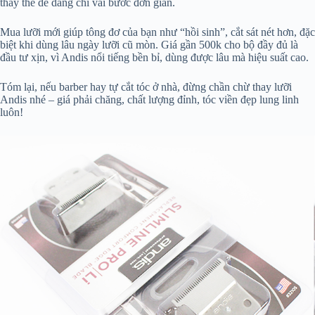
thay thế dễ dàng chỉ vài bước đơn giản.
Mua lưỡi mới giúp tông đơ của bạn như “hồi sinh”, cắt sát nét hơn, đặc
biệt khi dùng lâu ngày lưỡi cũ mòn. Giá gần 500k cho bộ đầy đủ là
đầu tư xịn, vì Andis nổi tiếng bền bỉ, dùng được lâu mà hiệu suất cao.
Tóm lại, nếu barber hay tự cắt tóc ở nhà, đừng chần chừ thay lưỡi
Andis nhé – giá phải chăng, chất lượng đỉnh, tóc viền đẹp lung linh
luôn!