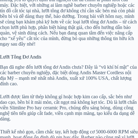
máy. Đặc biệt, với những ai làm nghề barber chuyên nghiệp hoặc các
tín đồ cắt tóc tại nhà, lưỡi tông đơ không chỉ cần sắc bén mà còn phải
bền bỉ và dễ dàng thay thế, bảo dưỡng. Trong bài viết hôm nay, mình
sẽ cùng bạn khám phá kỹ hơn về các loại lưỡi tông đơ Andis – từ cách
chọn lưỡi phù hợp, phân biệt hàng thật giả, cho đến hướng dẫn bảo
quản, vệ sinh đúng cách. Nếu bạn đang quan tâm đến việc nâng cấp
cho “xế yêu” cắt tóc của mình, đừng bỏ qua những thông tin hữu ích
ngay sau đây nhé!
Lưỡi Tông Đơ Andis
Bạn đã nghe đến lưỡi tông đơ Andis chưa? Đây là “vũ khí bí mật” của
các barber chuyên nghiệp, đặc biệt dòng Andis Master Cordless nội
địa Mỹ – mạnh mẽ nhất nhà Andis, xuất xứ 100% USA, chất lượng
đỉnh cao.
Lưỡi được làm từ thép không gỉ hoặc hợp kim cao cấp, sắc bén như
dao cạo, bền bỉ ít mài mòn, cắt ngọt mà không kẹt tóc. Dù là lưỡi chấn
viền Slimline Pro hay ceramic Pro, chúng đều sáng bóng, dùng công
nghệ tiên tiến giúp cắt fade, viền cạnh mịn màng, tạo kiểu đa dạng dễ
dàng.
Thiết kế nhỏ gọn, cầm chắc tay, kết hợp động cơ 5000-6000 RPM siêu
mạnh, hoạt động ổn định dù pin hay dây. Barber nào cũng mê vì lưỡi