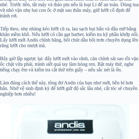
nhé. Trước tiên, tắt máy và tháo pin nếu là loại Li để an toàn. Dùng tua
vít nhỏ vặn nhẹ hai con ốc ở mặt sau thân máy, giữ lưỡi cố định để
tránh rơi.
Tiếp theo, nhẹ nhàng kéo lưỡi cũ ra, lau sạch bụi bẩn và dầu mỡ bằng
khăn mềm khô. Nếu lưỡi có cần gạt barber, kiểm tra kỹ phần khớp nối.
Lấy lưỡi mới Andis chính hãng, bôi chút dầu bôi trơn chuyên dụng lên
răng lưỡi cho mượt mà.
Bây giờ lắp ngược lại: đẩy lưỡi mới vào rãnh, căn chỉnh sát sao rồi vặn
ốc chặt vừa phải, tránh siết quá tay làm hỏng ren. Bật máy thử, nghe
tiếng chạy êm và kiểm tra cắt thử trên giấy – nếu sắc nét là ổn.
Làm đúng cách thế này, tông đơ Andis của bạn như mới, bền bỉ hơn
hẳn. Nhớ vệ sinh định kỳ để lưỡi giữ độ sắc lâu nhé, cắt tóc sẽ chuyên
nghiệp hơn nhiều!