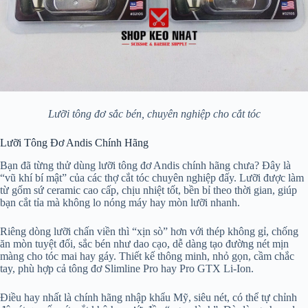
Lưỡi tông đơ sắc bén, chuyên nghiệp cho cắt tóc
Lưỡi Tông Đơ Andis Chính Hãng
Bạn đã từng thử dùng lưỡi tông đơ Andis chính hãng chưa? Đây là
“vũ khí bí mật” của các thợ cắt tóc chuyên nghiệp đấy. Lưỡi được làm
từ gốm sứ ceramic cao cấp, chịu nhiệt tốt, bền bỉ theo thời gian, giúp
bạn cắt tỉa mà không lo nóng máy hay mòn lưỡi nhanh.
Riêng dòng lưỡi chấn viền thì “xịn sò” hơn với thép không gỉ, chống
ăn mòn tuyệt đối, sắc bén như dao cạo, dễ dàng tạo đường nét mịn
màng cho tóc mai hay gáy. Thiết kế thông minh, nhỏ gọn, cầm chắc
tay, phù hợp cả tông đơ Slimline Pro hay Pro GTX Li-Ion.
Điều hay nhất là chính hãng nhập khẩu Mỹ, siêu nét, có thể tự chỉnh