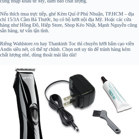
cũng nhập khẩu từ Mỹ, đảm bảo chất lượng.
Nếu thích mua trực tiếp, ghé Kèm Quí ở Phú Nhuận, TP.HCM – địa
chỉ 15/3A Cầm Bá Thước, họ có bộ lưỡi nội địa Mỹ. Hoặc các cửa
hàng như Hồng Đô, Hiệp Store, Shop Kéo Nhật, Mạnh Nguyễn cũng
sẵn hàng, tư vấn tận tình.
Riêng Wahlstore.vn hay Thankinh Toc thì chuyên lưỡi bấm cạo viền
Andis siêu nét, có thể tự chỉnh. Chọn nơi uy tín để tránh hàng kém
chất lượng nhé, dùng thoải mái lâu dài!