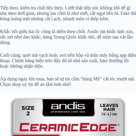
Tiếp theo, kiểm tra chất liệu thép. Lưỡi thật tiếp xúc không khí dễ gỉ
nhẹ theo thời gian, nhưng lau chùi là như mới, cắt ngọt bền bỉ. Fake thì
bóng loáng mãi nhưng cắt ì ạch, nhanh mòn vì thép kém.
Khắc nổi giữa hai ốc cũng là điểm then chốt. Andis xịn khắc tinh xảo,
sắc nét như dao khắc; hàng Trung Quốc khắc thô, dễ mòn sau vài lần
dùng.
Cuối cùng, quét mã vạch hoặc seri trên hộp và thân máy bằng app điện
thoại. Chính hãng hiện info đầy đủ từ nhà sản xuất, fake thường lỗi
hoặc không nhận diện.
Áp dụng ngay khi mua, bạn sẽ tự tin cầm “hàng Mỹ” cắt tóc mượt mà.
Chọn shop uy tín để an tâm hơn nhé!