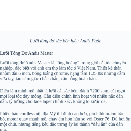
Lưỡi tông đơ sắc bén hiệu Andis Fade
Lưỡi Tông Đơ Andis Master
Lưỡi tông đơ Andis Master là “ông hoàng” trong giới cắt tóc chuyên
nghiệp, đặc biệt với anh em thợ làm tóc ở Việt Nam. Thiết kế thân
nhôm dài 6 inch, bóng loáng chrome, nặng tầm 1.25 lbs nhưng cầm
vừa tay, tạo cảm giác chắc chắn, cân bằng hoàn hảo.
Điều làm mình mê nhất là lưỡi cắt sắc bén, đánh 7200 spm, cắt ngọt
mọi loại tóc dày mỏng. Cần điều chỉnh linh hoạt với nhiều nấc dần
dần, lý tưởng cho fade taper chính xác, không lo xước da.
Phiên bản cordless nội địa Mỹ thì đỉnh cao hơn, pin lithium-ion trâu
bò, motor quay mạnh mẽ, chạy êm hơn hẳn so với Oster 76. Dù hơi ồn
một chút, nhưng tiếng kêu đặc trưng ấy lại thành “dấu ấn” của dân
pro.