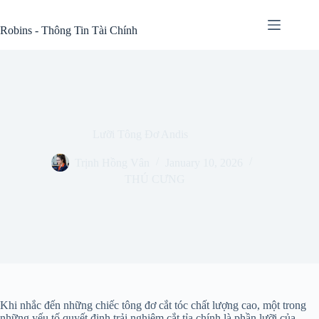
Skip
to
Robins - Thông Tin Tài Chính
content
Lưỡi Tông Đơ Andis
Trịnh Hồng Vân
January 10, 2026
THÚ CƯNG
Khi nhắc đến những chiếc tông đơ cắt tóc chất lượng cao, một trong
những yếu tố quyết định trải nghiệm cắt tỉa chính là phần lưỡi của