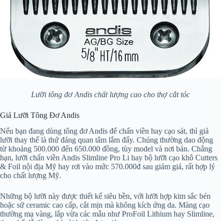
Lưỡi tông đơ Andis chất lượng cao cho thợ cắt tóc
Giá Lưỡi Tông Đơ Andis
Nếu bạn đang dùng tông đơ Andis để chấn viền hay cạo sát, thì giá
lưỡi thay thế là thứ đáng quan tâm lắm đấy. Chúng thường dao động
từ khoảng 500.000 đến 650.000 đồng, tùy model và nơi bán. Chẳng
hạn, lưỡi chấn viền Andis Slimline Pro Li hay bộ lưỡi cạo khô Cutters
& Foil nội địa Mỹ hay rơi vào mức 570.000đ sau giảm giá, rất hợp lý
cho chất lượng Mỹ.
Những bộ lưỡi này được thiết kế siêu bền, với lưỡi hợp kim sắc bén
hoặc sứ ceramic cao cấp, cắt mịn mà không kích ứng da. Màng cạo
thường mạ vàng, lắp vừa các mẫu như ProFoil Lithium hay Slimline,