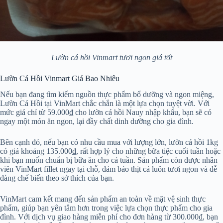
Lườn cá hồi Vinmart tươi ngon giá tốt
Lườn Cá Hồi Vinmart Giá Bao Nhiêu
Nếu bạn đang tìm kiếm nguồn thực phẩm bổ dưỡng và ngon miệng,
Lườn Cá Hồi tại VinMart chắc chắn là một lựa chọn tuyệt vời. Với
mức giá chỉ từ 59.000₫ cho lườn cá hồi Nauy nhập khẩu, bạn sẽ có
ngay một món ăn ngon, lại đầy chất dinh dưỡng cho gia đình.
Bên cạnh đó, nếu bạn có nhu cầu mua với lượng lớn, lườn cá hồi 1kg
có giá khoảng 135.000₫, rất hợp lý cho những bữa tiệc cuối tuần hoặc
khi bạn muốn chuẩn bị bữa ăn cho cả tuần. Sản phẩm còn được nhân
viên VinMart fillet ngay tại chỗ, đảm bảo thịt cá luôn tươi ngon và dễ
dàng chế biến theo sở thích của bạn.
VinMart cam kết mang đến sản phẩm an toàn về mặt vệ sinh thực
phẩm, giúp bạn yên tâm hơn trong việc lựa chọn thực phẩm cho gia
đình. Với dịch vụ giao hàng miễn phí cho đơn hàng từ 300.000₫, bạn