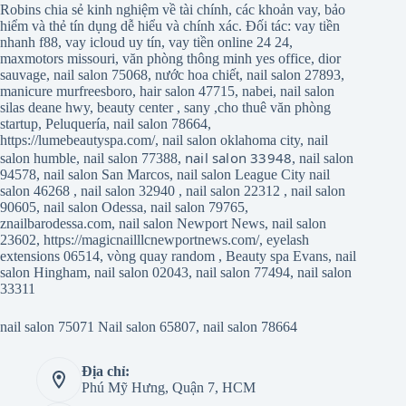
Robins chia sẻ kinh nghiệm về tài chính, các khoản vay, bảo
hiểm và thẻ tín dụng dễ hiểu và chính xác. Đối tác:
vay tiền
nhanh f88
,
vay icloud uy tín
,
vay tiền online 24 24
,
maxmotors missouri
,
văn phòng thông minh yes office
,
dior
sauvage
,
nail salon 75068
,
nước hoa chiết
,
nail salon 27893
,
manicure murfreesboro
,
hair salon 47715
,
nabei
,
nail salon
silas deane hwy
,
beauty center
,
sany
,
cho thuê văn phòng
startup
,
Peluquería
,
nail salon 78664
,
https://lumebeautyspa.com/
,
nail salon oklahoma city
,
nail
nail salon 33948
salon humble
,
nail salon 77388
,
,
nail salon
94578
,
nail salon San Marcos
,
nail salon League City
nail
salon 46268
,
nail salon 32940
,
nail salon 22312
,
nail salon
90605
,
nail salon Odessa
,
nail salon 79765
,
znailbarodessa.com
,
nail salon Newport News
,
nail salon
23602
,
https://magicnailllcnewportnews.com/
,
eyelash
extensions 06514
,
vòng quay random
,
Beauty spa Evans
,
nail
salon Hingham
,
nail salon 02043
,
nail salon 77494
,
nail salon
33311
nail salon 75071
Nail salon 65807
,
nail salon 78664
Địa chỉ:
Phú Mỹ Hưng, Quận 7, HCM