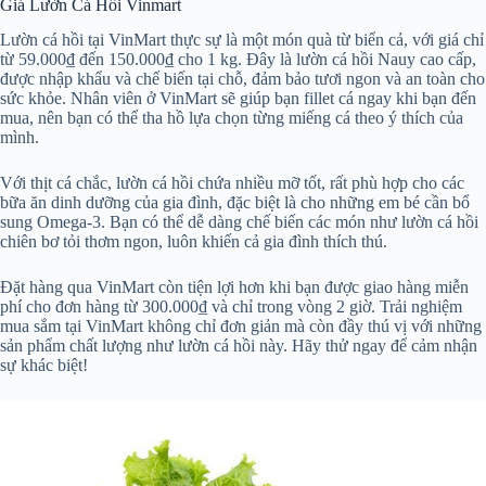
Giá Lườn Cá Hồi Vinmart
Lườn cá hồi tại VinMart thực sự là một món quà từ biển cả, với giá chỉ
từ 59.000₫ đến 150.000₫ cho 1 kg. Đây là lườn cá hồi Nauy cao cấp,
được nhập khẩu và chế biến tại chỗ, đảm bảo tươi ngon và an toàn cho
sức khỏe. Nhân viên ở VinMart sẽ giúp bạn fillet cá ngay khi bạn đến
mua, nên bạn có thể tha hồ lựa chọn từng miếng cá theo ý thích của
mình.
Với thịt cá chắc, lườn cá hồi chứa nhiều mỡ tốt, rất phù hợp cho các
bữa ăn dinh dưỡng của gia đình, đặc biệt là cho những em bé cần bổ
sung Omega-3. Bạn có thể dễ dàng chế biến các món như lườn cá hồi
chiên bơ tỏi thơm ngon, luôn khiến cả gia đình thích thú.
Đặt hàng qua VinMart còn tiện lợi hơn khi bạn được giao hàng miễn
phí cho đơn hàng từ 300.000₫ và chỉ trong vòng 2 giờ. Trải nghiệm
mua sắm tại VinMart không chỉ đơn giản mà còn đầy thú vị với những
sản phẩm chất lượng như lườn cá hồi này. Hãy thử ngay để cảm nhận
sự khác biệt!