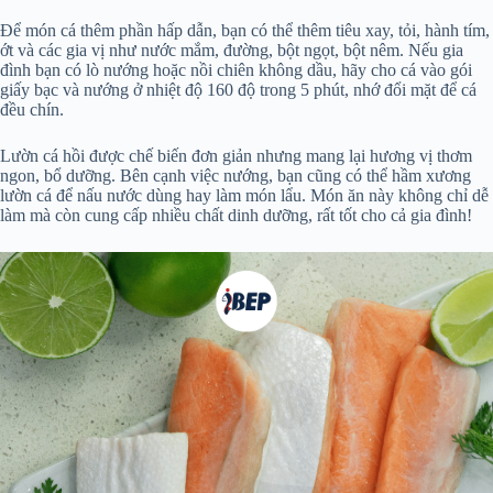
Để món cá thêm phần hấp dẫn, bạn có thể thêm tiêu xay, tỏi, hành tím,
ớt và các gia vị như nước mắm, đường, bột ngọt, bột nêm. Nếu gia
đình bạn có lò nướng hoặc nồi chiên không dầu, hãy cho cá vào gói
giấy bạc và nướng ở nhiệt độ 160 độ trong 5 phút, nhớ đổi mặt để cá
đều chín.
Lườn cá hồi được chế biến đơn giản nhưng mang lại hương vị thơm
ngon, bổ dưỡng. Bên cạnh việc nướng, bạn cũng có thể hầm xương
lườn cá để nấu nước dùng hay làm món lẩu. Món ăn này không chỉ dễ
làm mà còn cung cấp nhiều chất dinh dưỡng, rất tốt cho cả gia đình!