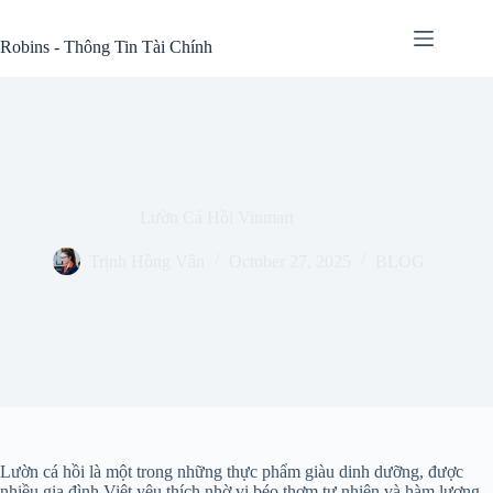
Skip
to
Robins - Thông Tin Tài Chính
content
Lườn Cá Hồi Vinmart
Trịnh Hồng Vân
October 27, 2025
BLOG
Lườn cá hồi là một trong những thực phẩm giàu dinh dưỡng, được
nhiều gia đình Việt yêu thích nhờ vị béo thơm tự nhiên và hàm lượng