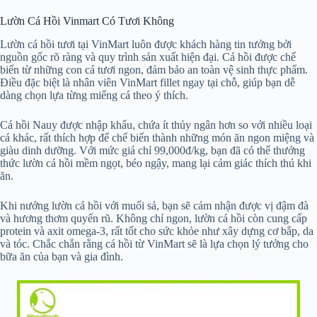
Lườn Cá Hồi Vinmart Có Tươi Không
Lườn cá hồi tươi tại VinMart luôn được khách hàng tin tưởng bởi
nguồn gốc rõ ràng và quy trình sản xuất hiện đại. Cá hồi được chế
biến từ những con cá tươi ngon, đảm bảo an toàn vệ sinh thực phẩm.
Điều đặc biệt là nhân viên VinMart fillet ngay tại chỗ, giúp bạn dễ
dàng chọn lựa từng miếng cá theo ý thích.
Cá hồi Nauy được nhập khẩu, chứa ít thủy ngân hơn so với nhiều loại
cá khác, rất thích hợp để chế biến thành những món ăn ngon miệng và
giàu dinh dưỡng. Với mức giá chỉ 99,000đ/kg, bạn đã có thể thưởng
thức lườn cá hồi mềm ngọt, béo ngậy, mang lại cảm giác thích thú khi
ăn.
Khi nướng lườn cá hồi với muối sả, bạn sẽ cảm nhận được vị đậm đà
và hương thơm quyến rũ. Không chỉ ngon, lườn cá hồi còn cung cấp
protein và axit omega-3, rất tốt cho sức khỏe như xây dựng cơ bắp, da
và tóc. Chắc chắn rằng cá hồi từ VinMart sẽ là lựa chọn lý tưởng cho
bữa ăn của bạn và gia đình.