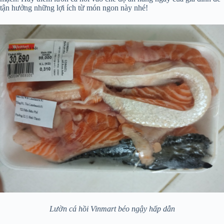
tận hưởng những lợi ích từ món ngon này nhé!
Lườn cá hồi Vinmart béo ngậy hấp dẫn