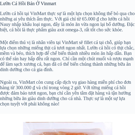
Lườn Cá Hồi Bán Ở Vinmart
Lườn cá hồi tại VinMart thực sự là một lựa chọn không thể bỏ qua cho
những ai yêu thích ẩm thực. Với giá chỉ từ 65.000 ₫ cho lườn cá hồi
Nauy nhập khẩu loại ngon, đây là món ăn vừa ngon lại bổ dưỡng. Đặc
biệt, cá hồi là thực phẩm giàu axit omega-3, rất tốt cho sức khỏe.
Một điểm thú vị là nhân viên tại VinMart sẽ fillet cá tại chỗ, giúp bạn
lựa chọn những miếng thịt cá tươi ngon nhất. Lườn cá hồi có thịt chắc,
mềm và béo, thích hợp để chế biến thành nhiều món ăn hấp dẫn. Bạn
có thể rán hay hấp đều rất ngon. Chỉ cần một chút muối và rượu mạnh
để làm sạch xương cá, bạn đã có thể biến chúng thành những bữa ăn
dinh dưỡng cho cả gia đình.
Ngoài ra, VinMart còn cung cấp dịch vụ giao hàng miễn phí cho đơn
hàng từ 300.000 ₫ và chỉ trong vòng 2 giờ. Với từng miếng cá hồi
được đảm bảo tươi ngon, bạn chỉ cần yên tâm đặt hàng và tận hưởng
những bữa ăn giàu dinh dưỡng cho cả nhà. Thực sự là một sự lựa
chọn tuyệt vời phải không nào!