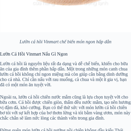
Lườn cá hồi Vinmart chế biến món ngon hấp dẫn
Lườn Cá Hồi Vinmart Nấu Gì Ngon
Lườn cá hồi là nguyên liệu rất đa dạng và dễ chế biến, khiến cho bữa
ăn của gia đình thêm phần hấp dẫn. Một trong những món canh chua
lườn cá hồi không chỉ ngon miệng mà còn giúp cân bằng dinh dưỡng
cho cả nhà. Chỉ cần nấu với rau muống, cà chua và một ít gia vị, bạn
đã có một món ăn tuyệt vời.
Ngoài ra, lườn cá hồi chiên nước mắm cũng là lựa chọn tuyệt vời cho
bữa cơm. Cá hồi được chiên giòn, thấm đều nước mắm, tạo nên hương
vị đậm đà, khó cưỡng. Bạn có thể thử sức với món lườn cá hồi chiên
bơ tỏi với sự kết hợp của bơ thơm lừng và tỏi bằm vàng ươm, món này
chắc chắn sẽ làm nức lòng các thành viên trong gia đình.
Đừng quên món lườn cá hồi nướng nồi chiên không dầu kiểu Thái,