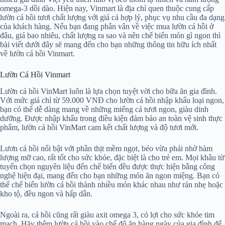
omega-3 dồi dào. Hiện nay, Vinmart là địa chỉ quen thuộc cung cấp
lườn cá hồi tươi chất lượng với giá cả hợp lý, phục vụ nhu cầu đa dạng
của khách hàng. Nếu bạn đang phân vân về việc mua lườn cá hồi ở
đâu, giá bao nhiêu, chất lượng ra sao và nên chế biến món gì ngon thì
bài viết dưới đây sẽ mang đến cho bạn những thông tin hữu ích nhất
về lườn cá hồi Vinmart.
Lườn Cá Hồi Vinmart
Lườn cá hồi VinMart luôn là lựa chọn tuyệt vời cho bữa ăn gia đình.
Với mức giá chỉ từ 59.000 VNĐ cho lườn cá hồi nhập khẩu loại ngon,
bạn có thể dễ dàng mang về những miếng cá tươi ngon, giàu dinh
dưỡng. Được nhập khẩu trong điều kiện đảm bảo an toàn vệ sinh thực
phẩm, lườn cá hồi VinMart cam kết chất lượng và độ tươi mới.
Lươn cá hồi nổi bật với phần thịt mềm ngọt, béo vừa phải nhờ hàm
lượng mỡ cao, rất tốt cho sức khỏe, đặc biệt là cho trẻ em. Mọi khâu từ
tuyển chọn nguyên liệu đến chế biến đều được thực hiện bằng công
nghệ hiện đại, mang đến cho bạn những món ăn ngon miệng. Bạn có
thể chế biến lườn cá hồi thành nhiều món khác nhau như rán nhẹ hoặc
kho tộ, đều ngon và hấp dẫn.
Ngoài ra, cá hồi cũng rất giàu axit omega 3, có lợi cho sức khỏe tim
mạch. Hãy thêm lườn cá hồi vào chế độ ăn hàng ngày của gia đình để