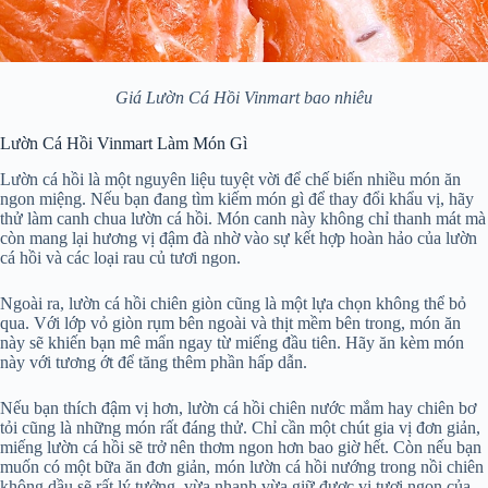
Giá Lườn Cá Hồi Vinmart bao nhiêu
Lườn Cá Hồi Vinmart Làm Món Gì
Lườn cá hồi là một nguyên liệu tuyệt vời để chế biến nhiều món ăn
ngon miệng. Nếu bạn đang tìm kiếm món gì để thay đổi khẩu vị, hãy
thử làm canh chua lườn cá hồi. Món canh này không chỉ thanh mát mà
còn mang lại hương vị đậm đà nhờ vào sự kết hợp hoàn hảo của lườn
cá hồi và các loại rau củ tươi ngon.
Ngoài ra, lườn cá hồi chiên giòn cũng là một lựa chọn không thể bỏ
qua. Với lớp vỏ giòn rụm bên ngoài và thịt mềm bên trong, món ăn
này sẽ khiến bạn mê mẩn ngay từ miếng đầu tiên. Hãy ăn kèm món
này với tương ớt để tăng thêm phần hấp dẫn.
Nếu bạn thích đậm vị hơn, lườn cá hồi chiên nước mắm hay chiên bơ
tỏi cũng là những món rất đáng thử. Chỉ cần một chút gia vị đơn giản,
miếng lườn cá hồi sẽ trở nên thơm ngon hơn bao giờ hết. Còn nếu bạn
muốn có một bữa ăn đơn giản, món lườn cá hồi nướng trong nồi chiên
không dầu sẽ rất lý tưởng, vừa nhanh vừa giữ được vị tươi ngon của