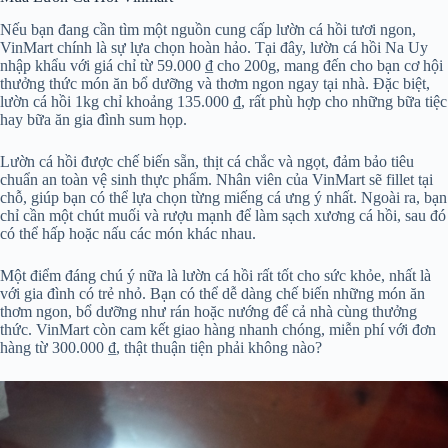
Nếu bạn đang cần tìm một nguồn cung cấp lườn cá hồi tươi ngon,
VinMart chính là sự lựa chọn hoàn hảo. Tại đây, lườn cá hồi Na Uy
nhập khẩu với giá chỉ từ 59.000 ₫ cho 200g, mang đến cho bạn cơ hội
thưởng thức món ăn bổ dưỡng và thơm ngon ngay tại nhà. Đặc biệt,
lườn cá hồi 1kg chỉ khoảng 135.000 ₫, rất phù hợp cho những bữa tiệc
hay bữa ăn gia đình sum họp.
Lườn cá hồi được chế biến sẵn, thịt cá chắc và ngọt, đảm bảo tiêu
chuẩn an toàn vệ sinh thực phẩm. Nhân viên của VinMart sẽ fillet tại
chỗ, giúp bạn có thể lựa chọn từng miếng cá ưng ý nhất. Ngoài ra, bạn
chỉ cần một chút muối và rượu mạnh để làm sạch xương cá hồi, sau đó
có thể hấp hoặc nấu các món khác nhau.
Một điểm đáng chú ý nữa là lườn cá hồi rất tốt cho sức khỏe, nhất là
với gia đình có trẻ nhỏ. Bạn có thể dễ dàng chế biến những món ăn
thơm ngon, bổ dưỡng như rán hoặc nướng để cả nhà cùng thưởng
thức. VinMart còn cam kết giao hàng nhanh chóng, miễn phí với đơn
hàng từ 300.000 ₫, thật thuận tiện phải không nào?