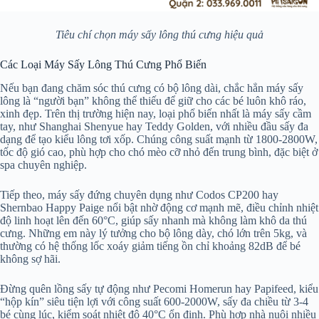
Tiêu chí chọn máy sấy lông thú cưng hiệu quả
Các Loại Máy Sấy Lông Thú Cưng Phổ Biến
Nếu bạn đang chăm sóc thú cưng có bộ lông dài, chắc hẳn máy sấy
lông là “người bạn” không thể thiếu để giữ cho các bé luôn khô ráo,
xinh đẹp. Trên thị trường hiện nay, loại phổ biến nhất là máy sấy cầm
tay, như Shanghai Shenyue hay Teddy Golden, với nhiều đầu sấy đa
dạng để tạo kiểu lông tơi xốp. Chúng công suất mạnh từ 1800-2800W,
tốc độ gió cao, phù hợp cho chó mèo cỡ nhỏ đến trung bình, đặc biệt ở
spa chuyên nghiệp.
Tiếp theo, máy sấy đứng chuyên dụng như Codos CP200 hay
Shernbao Happy Paige nổi bật nhờ động cơ mạnh mẽ, điều chỉnh nhiệt
độ linh hoạt lên đến 60°C, giúp sấy nhanh mà không làm khô da thú
cưng. Những em này lý tưởng cho bộ lông dày, chó lớn trên 5kg, và
thường có hệ thống lốc xoáy giảm tiếng ồn chỉ khoảng 82dB để bé
không sợ hãi.
Đừng quên lồng sấy tự động như Pecomi Homerun hay Papifeed, kiểu
“hộp kín” siêu tiện lợi với công suất 600-2000W, sấy đa chiều từ 3-4
bé cùng lúc, kiểm soát nhiệt độ 40°C ổn định. Phù hợp nhà nuôi nhiều