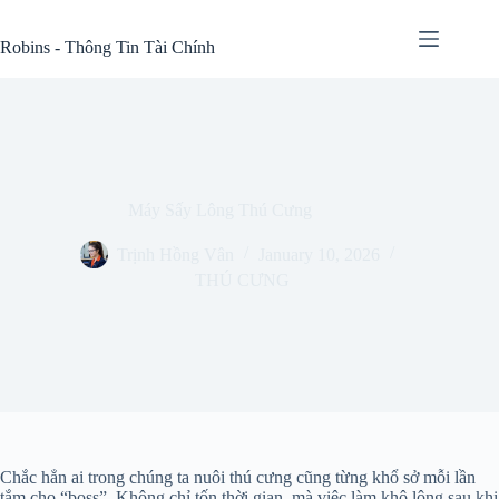
Skip
to
Robins - Thông Tin Tài Chính
content
Máy Sấy Lông Thú Cưng
Trịnh Hồng Vân
January 10, 2026
THÚ CƯNG
Chắc hẳn ai trong chúng ta nuôi thú cưng cũng từng khổ sở mỗi lần
tắm cho “boss”. Không chỉ tốn thời gian, mà việc làm khô lông sau khi