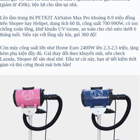
(giảm từ 450k), tiện lợi cho tắm tại nhà.
Lên tầm trung thì PETKIT AirSalon Max Pro khoảng 8-9 triệu đồng
trên Shopee hay Helipet, dung tích 60 lít, công suất 700-990W, có ion
chống xoăn lông, khử khuẩn UV/ozone, an toàn cho chó mèo dưới 6
tháng tuổi. Siêu xịn với lồng sấy kín, gió 360 độ!
Còn máy công suất lớn như Home Euro 2400W lên 2,3-2,5 triệu, tặng
kèm phụ kiện đầy đủ. Giá thay đổi theo khuyến mãi, nên check
Lazada, Shopee để săn deal nhé. Đầu tư cái này, bạn sẽ tiết kiệm thời
gian và thú cưng thoải mái hơn hẳn!