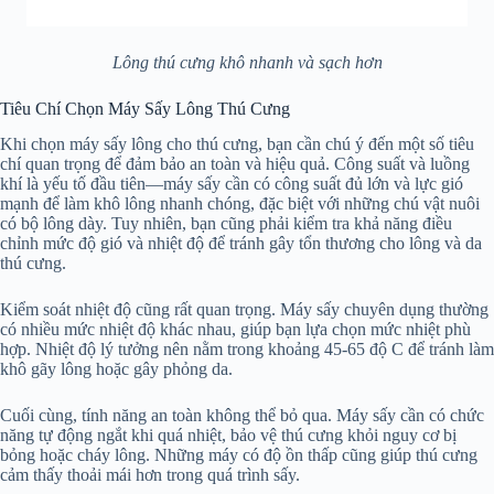
Lông thú cưng khô nhanh và sạch hơn
Tiêu Chí Chọn Máy Sấy Lông Thú Cưng
Khi chọn máy sấy lông cho thú cưng, bạn cần chú ý đến một số tiêu
chí quan trọng để đảm bảo an toàn và hiệu quả. Công suất và luồng
khí là yếu tố đầu tiên—máy sấy cần có công suất đủ lớn và lực gió
mạnh để làm khô lông nhanh chóng, đặc biệt với những chú vật nuôi
có bộ lông dày. Tuy nhiên, bạn cũng phải kiểm tra khả năng điều
chỉnh mức độ gió và nhiệt độ để tránh gây tổn thương cho lông và da
thú cưng.
Kiểm soát nhiệt độ cũng rất quan trọng. Máy sấy chuyên dụng thường
có nhiều mức nhiệt độ khác nhau, giúp bạn lựa chọn mức nhiệt phù
hợp. Nhiệt độ lý tưởng nên nằm trong khoảng 45-65 độ C để tránh làm
khô gãy lông hoặc gây phỏng da.
Cuối cùng, tính năng an toàn không thể bỏ qua. Máy sấy cần có chức
năng tự động ngắt khi quá nhiệt, bảo vệ thú cưng khỏi nguy cơ bị
bỏng hoặc cháy lông. Những máy có độ ồn thấp cũng giúp thú cưng
cảm thấy thoải mái hơn trong quá trình sấy.