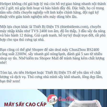
Helipet không chỉ giá hợp lý mà còn hỗ trợ giao hàng nhanh nội thành
chỉ 2 giờ, trả góp linh hoạt và bảo hành đầy đủ. Đặc biệt, họ có trung
tâm sửa chữa chuyên nghiệp với linh kiện chính hãng, đội ngũ kỹ
thuật viên giàu kinh nghiệm nên máy dùng bền lâu.
Một lựa chọn khác là Thiết Bị Điện TS (thietbidients.com), chuyên
máy nhập khẩu như TVS 2400 ion âm, độ ồn thấp, 3 đầu sấy đa năng
và bảo hành 12 tháng. Giá cạnh tranh, hỗ trợ kỹ thuật trọn đời, rất phù
hợp cho spa thú cưng tại nhà.
Bạn cũng có thể ghé Shopee để săn deal máy ChunZhou BS2400
công suất 2200W, sấy nhanh gió nóng/lạnh, đánh giá 5 sao từ nhiều
shop uy tín. Nhớ kiểm tra Shopee Mall để tránh hàng kém chất lượng
nhé!
Tóm lại, ưu tiên Helipet hoặc Thiết Bị Điện TS để yên tâm về chất
lượng và dịch vụ. Thú cưng nhà mình sấy khô nhanh, lông đẹp lắm,
bạn thử xem!