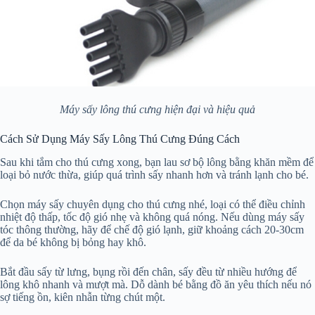
Máy sấy lông thú cưng hiện đại và hiệu quả
Cách Sử Dụng Máy Sấy Lông Thú Cưng Đúng Cách
Sau khi tắm cho thú cưng xong, bạn lau sơ bộ lông bằng khăn mềm để
loại bỏ nước thừa, giúp quá trình sấy nhanh hơn và tránh lạnh cho bé.
Chọn máy sấy chuyên dụng cho thú cưng nhé, loại có thể điều chỉnh
nhiệt độ thấp, tốc độ gió nhẹ và không quá nóng. Nếu dùng máy sấy
tóc thông thường, hãy để chế độ gió lạnh, giữ khoảng cách 20-30cm
để da bé không bị bỏng hay khô.
Bắt đầu sấy từ lưng, bụng rồi đến chân, sấy đều từ nhiều hướng để
lông khô nhanh và mượt mà. Dỗ dành bé bằng đồ ăn yêu thích nếu nó
sợ tiếng ồn, kiên nhẫn từng chút một.