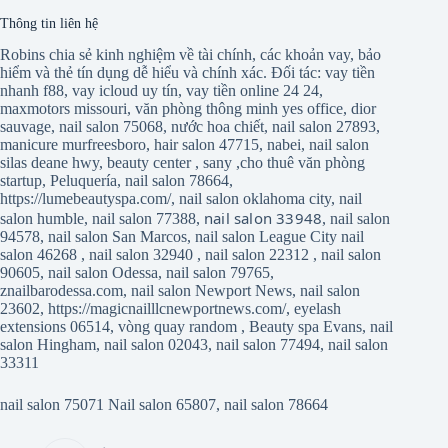
Thông tin liên hệ
Robins chia sẻ kinh nghiệm về tài chính, các khoản vay, bảo
hiểm và thẻ tín dụng dễ hiểu và chính xác. Đối tác:
vay tiền
nhanh f88
,
vay icloud uy tín
,
vay tiền online 24 24
,
maxmotors missouri
,
văn phòng thông minh yes office
,
dior
sauvage
,
nail salon 75068
,
nước hoa chiết
,
nail salon 27893
,
manicure murfreesboro
,
hair salon 47715
,
nabei
,
nail salon
silas deane hwy
,
beauty center
,
sany
,
cho thuê văn phòng
startup
,
Peluquería
,
nail salon 78664
,
https://lumebeautyspa.com/
,
nail salon oklahoma city
,
nail
nail salon 33948
salon humble
,
nail salon 77388
,
,
nail salon
94578
,
nail salon San Marcos
,
nail salon League City
nail
salon 46268
,
nail salon 32940
,
nail salon 22312
,
nail salon
90605
,
nail salon Odessa
,
nail salon 79765
,
znailbarodessa.com
,
nail salon Newport News
,
nail salon
23602
,
https://magicnailllcnewportnews.com/
,
eyelash
extensions 06514
,
vòng quay random
,
Beauty spa Evans
,
nail
salon Hingham
,
nail salon 02043
,
nail salon 77494
,
nail salon
33311
nail salon 75071
Nail salon 65807
,
nail salon 78664