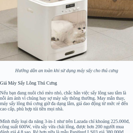
Hướng dẫn an toàn khi sử dụng máy sấy cho thú cưng
Giá Máy Sấy Lông Thú Cưng
Nếu bạn đang nuôi chó mèo nhỏ, chắc hẳn việc sấy lông sau tắm là
nỗi ám ảnh vì chúng hay sợ máy sấy thông thường. May mắn thay,
máy sấy lông thú cưng giờ đa dạng lắm, giá dao động từ mức rẻ đến
cao cấp, phù hợp túi tiền mọi nhà.
Mình thấy loại đa năng 3-in-1 như trên Lazada chỉ khoảng 225.000đ,
công suất 600W, vừa sấy vừa chải lông, được hơn 200 người mua
đánh giá 4.8 sao. Rẻ hơn nữa là mẫu Papifeed LS03 giá 380.000đ