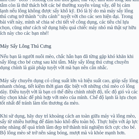
tắm còn là thử thách bởi các bé thường xuyên vùng vẫy, dễ bị cảm
lạnh nếu lông không được sấy khô kỹ. Đó là lý do mà máy sấy lông
thú cưng trở thành “cứu cánh” tuyệt vời cho các sen hiện đại. Trong
bài viết này, mình sẽ chia sẻ chi tiết về công dụng, các tiêu chí lựa
chọn, cũng như cách sử dụng hiệu quả chiếc máy nhỏ mà thật sự hữu
ích này cho các bạn nhé!
Máy Sấy Lông Thú Cưng
Nếu bạn là người nuôi mèo, chắc hẳn bạn đã từng gặp khó khăn khi
sấy lông cho bé cưng sau khi tắm. Máy sấy lông thú cưng chuyên
dụng chính là giải pháp tuyệt vời mà bạn nên cân nhắc.
Máy sấy chuyên dụng có công suất lớn và hiệu suất cao, giúp sấy lông
nhanh chóng, tiết kiệm thời gian đặc biệt với những chú mèo có lông
dày. Điều tuyệt vời là bạn có thể điều chỉnh nhiệt độ, tốc độ gió và các
tùy chọn khác để phù hợp với mèo của mình. Chế độ lạnh là lựa chọn
tốt nhất để tránh làm tổn thương da mèo.
Khi sử dụng, hãy duy trì khoảng cách an toàn giữa máy và lông mèo,
sấy từ nhiều hướng để đảm bảo khô đều toàn bộ. Thực hiện với áp lực
nhẹ nhàng để quá trình làm đẹp trở thành trải nghiệm tích cực cho bé.
Bộ lông mèo sẽ trở nên sáng bóng, mượt mà và khỏe mạnh hơn.