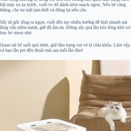
bật máy xa xa trước, vuốt ve dỗ dành kèm snack ngon. Nếu bé căng
thẳng, che tai mắt tạm thời và dừng lại nếu cần.
Sấy từ gốc lông ra ngọn, vuốt đều tay nhiều hướng để khô nhanh mà
lông vẫn mềm mượt, giữ độ ẩm da. Đừng sấy quá lâu kẻo lông khô xơ
hay bé stress nhé.
Quan sát bé suốt quá trình, giữ tâm trạng vui vẻ là chìa khóa. Làm vậy,
cả bạn lẫn pet đều thoải mái sau mỗi lần tắm!