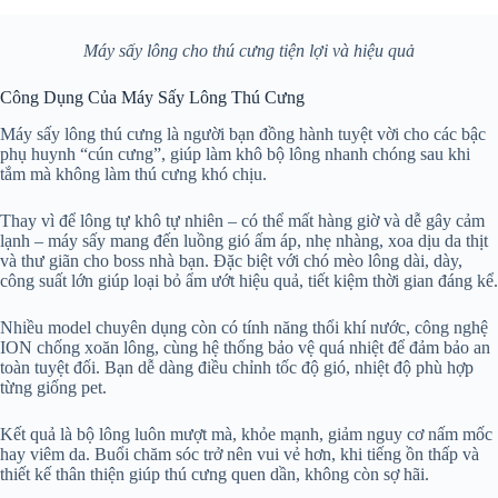
Máy sấy lông cho thú cưng tiện lợi và hiệu quả
Công Dụng Của Máy Sấy Lông Thú Cưng
Máy sấy lông thú cưng là người bạn đồng hành tuyệt vời cho các bậc
phụ huynh “cún cưng”, giúp làm khô bộ lông nhanh chóng sau khi
tắm mà không làm thú cưng khó chịu.
Thay vì để lông tự khô tự nhiên – có thể mất hàng giờ và dễ gây cảm
lạnh – máy sấy mang đến luồng gió ấm áp, nhẹ nhàng, xoa dịu da thịt
và thư giãn cho boss nhà bạn. Đặc biệt với chó mèo lông dài, dày,
công suất lớn giúp loại bỏ ẩm ướt hiệu quả, tiết kiệm thời gian đáng kể.
Nhiều model chuyên dụng còn có tính năng thổi khí nước, công nghệ
ION chống xoăn lông, cùng hệ thống bảo vệ quá nhiệt để đảm bảo an
toàn tuyệt đối. Bạn dễ dàng điều chỉnh tốc độ gió, nhiệt độ phù hợp
từng giống pet.
Kết quả là bộ lông luôn mượt mà, khỏe mạnh, giảm nguy cơ nấm mốc
hay viêm da. Buổi chăm sóc trở nên vui vẻ hơn, khi tiếng ồn thấp và
thiết kế thân thiện giúp thú cưng quen dần, không còn sợ hãi.