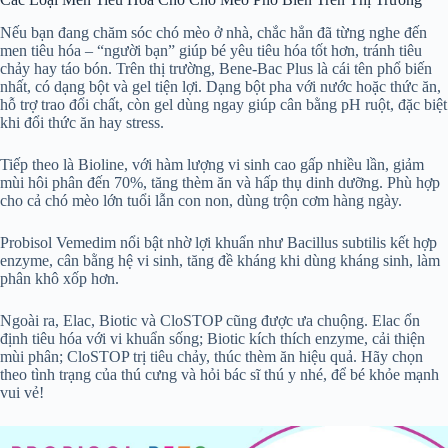
Nếu bạn đang chăm sóc chó mèo ở nhà, chắc hẳn đã từng nghe đến
men tiêu hóa – “người bạn” giúp bé yêu tiêu hóa tốt hơn, tránh tiêu
chảy hay táo bón. Trên thị trường, Bene-Bac Plus là cái tên phổ biến
nhất, có dạng bột và gel tiện lợi. Dạng bột pha với nước hoặc thức ăn,
hỗ trợ trao đổi chất, còn gel dùng ngay giúp cân bằng pH ruột, đặc biệt
khi đổi thức ăn hay stress.
Tiếp theo là Bioline, với hàm lượng vi sinh cao gấp nhiều lần, giảm
mùi hôi phân đến 70%, tăng thèm ăn và hấp thụ dinh dưỡng. Phù hợp
cho cả chó mèo lớn tuổi lẫn con non, dùng trộn cơm hàng ngày.
Probisol Vemedim nổi bật nhờ lợi khuẩn như Bacillus subtilis kết hợp
enzyme, cân bằng hệ vi sinh, tăng đề kháng khi dùng kháng sinh, làm
phân khô xốp hơn.
Ngoài ra, Elac, Biotic và CloSTOP cũng được ưa chuộng. Elac ổn
định tiêu hóa với vi khuẩn sống; Biotic kích thích enzyme, cải thiện
mùi phân; CloSTOP trị tiêu chảy, thúc thèm ăn hiệu quả. Hãy chọn
theo tình trạng của thú cưng và hỏi bác sĩ thú y nhé, để bé khỏe mạnh
vui vẻ!