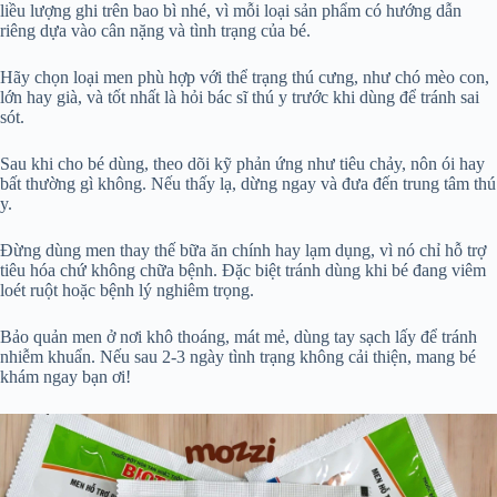
liều lượng ghi trên bao bì nhé, vì mỗi loại sản phẩm có hướng dẫn
riêng dựa vào cân nặng và tình trạng của bé.
Hãy chọn loại men phù hợp với thể trạng thú cưng, như chó mèo con,
lớn hay già, và tốt nhất là hỏi bác sĩ thú y trước khi dùng để tránh sai
sót.
Sau khi cho bé dùng, theo dõi kỹ phản ứng như tiêu chảy, nôn ói hay
bất thường gì không. Nếu thấy lạ, dừng ngay và đưa đến trung tâm thú
y.
Đừng dùng men thay thế bữa ăn chính hay lạm dụng, vì nó chỉ hỗ trợ
tiêu hóa chứ không chữa bệnh. Đặc biệt tránh dùng khi bé đang viêm
loét ruột hoặc bệnh lý nghiêm trọng.
Bảo quản men ở nơi khô thoáng, mát mẻ, dùng tay sạch lấy để tránh
nhiễm khuẩn. Nếu sau 2-3 ngày tình trạng không cải thiện, mang bé
khám ngay bạn ơi!