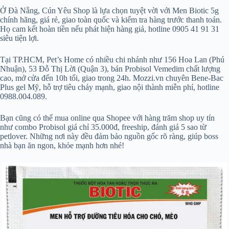
Ở Đà Nẵng, Cún Yêu Shop là lựa chọn tuyệt vời với Men Biotic 5g
chính hãng, giá rẻ, giao toàn quốc và kiểm tra hàng trước thanh toán.
Họ cam kết hoàn tiền nếu phát hiện hàng giả, hotline 0905 41 91 31
siêu tiện lợi.
Tại TP.HCM, Pet’s Home có nhiều chi nhánh như 156 Hoa Lan (Phú
Nhuận), 53 Đỗ Thị Lời (Quận 3), bán Probisol Vemedim chất lượng
cao, mở cửa đến 10h tối, giao trong 24h. Mozzi.vn chuyên Bene-Bac
Plus gel Mỹ, hỗ trợ tiêu chảy mạnh, giao nội thành miễn phí, hotline
0988.004.089.
Bạn cũng có thể mua online qua Shopee với hàng trăm shop uy tín
như combo Probisol giá chỉ 35.000đ, freeship, đánh giá 5 sao từ
petlover. Những nơi này đều đảm bảo nguồn gốc rõ ràng, giúp boss
nhà bạn ăn ngon, khỏe mạnh hơn nhé!