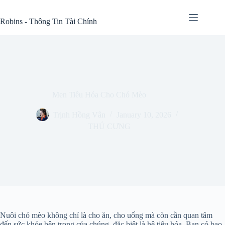
Skip
to
Robins - Thông Tin Tài Chính
content
Men Tiêu Hóa Cho Chó Mèo
Trịnh Hồng Vân
January 10, 2026
THÚ CƯNG
Nuôi chó mèo không chỉ là cho ăn, cho uống mà còn cần quan tâm
đến sức khỏe bên trong của chúng, đặc biệt là hệ tiêu hóa. Bạn có bao