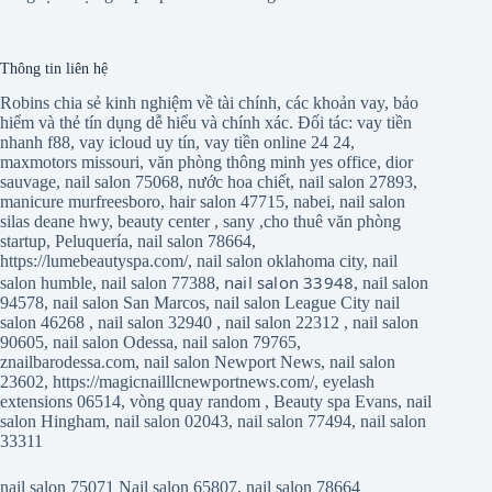
Thông tin liên hệ
Robins chia sẻ kinh nghiệm về tài chính, các khoản vay, bảo
hiểm và thẻ tín dụng dễ hiểu và chính xác. Đối tác:
vay tiền
nhanh f88
,
vay icloud uy tín
,
vay tiền online 24 24
,
maxmotors missouri
,
văn phòng thông minh yes office
,
dior
sauvage
,
nail salon 75068
,
nước hoa chiết
,
nail salon 27893
,
manicure murfreesboro
,
hair salon 47715
,
nabei
,
nail salon
silas deane hwy
,
beauty center
,
sany
,
cho thuê văn phòng
startup
,
Peluquería
,
nail salon 78664
,
https://lumebeautyspa.com/
,
nail salon oklahoma city
,
nail
nail salon 33948
salon humble
,
nail salon 77388
,
,
nail salon
94578
,
nail salon San Marcos
,
nail salon League City
nail
salon 46268
,
nail salon 32940
,
nail salon 22312
,
nail salon
90605
,
nail salon Odessa
,
nail salon 79765
,
znailbarodessa.com
,
nail salon Newport News
,
nail salon
23602
,
https://magicnailllcnewportnews.com/
,
eyelash
extensions 06514
,
vòng quay random
,
Beauty spa Evans
,
nail
salon Hingham
,
nail salon 02043
,
nail salon 77494
,
nail salon
33311
nail salon 75071
Nail salon 65807
,
nail salon 78664