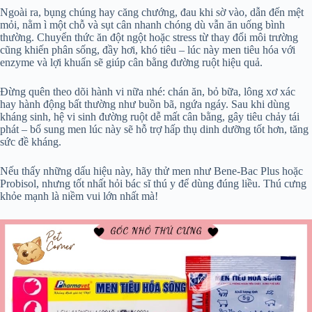
Ngoài ra, bụng chúng hay căng chướng, đau khi sờ vào, dẫn đến mệt
mỏi, nằm ì một chỗ và sụt cân nhanh chóng dù vẫn ăn uống bình
thường. Chuyển thức ăn đột ngột hoặc stress từ thay đổi môi trường
cũng khiến phân sống, đầy hơi, khó tiêu – lúc này men tiêu hóa với
enzyme và lợi khuẩn sẽ giúp cân bằng đường ruột hiệu quả.
Đừng quên theo dõi hành vi nữa nhé: chán ăn, bỏ bữa, lông xơ xác
hay hành động bất thường như buồn bã, ngứa ngáy. Sau khi dùng
kháng sinh, hệ vi sinh đường ruột dễ mất cân bằng, gây tiêu chảy tái
phát – bổ sung men lúc này sẽ hỗ trợ hấp thụ dinh dưỡng tốt hơn, tăng
sức đề kháng.
Nếu thấy những dấu hiệu này, hãy thử men như Bene-Bac Plus hoặc
Probisol, nhưng tốt nhất hỏi bác sĩ thú y để dùng đúng liều. Thú cưng
khỏe mạnh là niềm vui lớn nhất mà!