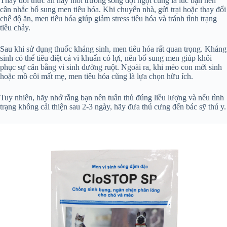
Thay đổi thức ăn hay môi trường sống đột ngột cũng là lúc bạn nên
cân nhắc bổ sung men tiêu hóa. Khi chuyển nhà, gửi trại hoặc thay đổi
chế độ ăn, men tiêu hóa giúp giảm stress tiêu hóa và tránh tình trạng
tiêu chảy.
Sau khi sử dụng thuốc kháng sinh, men tiêu hóa rất quan trọng. Kháng
sinh có thể tiêu diệt cả vi khuẩn có lợi, nên bổ sung men giúp khôi
phục sự cân bằng vi sinh đường ruột. Ngoài ra, khi mèo con mới sinh
hoặc mồ côi mất mẹ, men tiêu hóa cũng là lựa chọn hữu ích.
Tuy nhiên, hãy nhớ rằng bạn nên tuân thủ đúng liều lượng và nếu tình
trạng không cải thiện sau 2-3 ngày, hãy đưa thú cưng đến bác sỹ thú y.