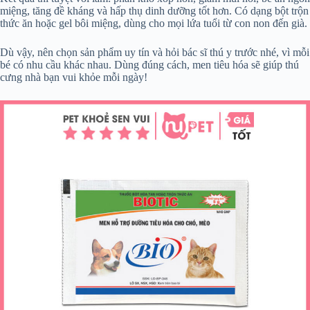
miệng, tăng đề kháng và hấp thụ dinh dưỡng tốt hơn. Có dạng bột trộn
thức ăn hoặc gel bôi miệng, dùng cho mọi lứa tuổi từ con non đến già.
Dù vậy, nên chọn sản phẩm uy tín và hỏi bác sĩ thú y trước nhé, vì mỗi
bé có nhu cầu khác nhau. Dùng đúng cách, men tiêu hóa sẽ giúp thú
cưng nhà bạn vui khỏe mỗi ngày!