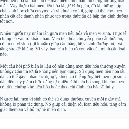
Men tiêu hóa là một chủ đề mà nhiều chủ nhân thú cưng thường thắc
mắc. Vậy thực chất men tiêu hóa là gì? Đơn giản, đó là những hợp
chất sinh học chứa enzyme và vi khuẩn có lợi, giúp cơ thể chó mèo
phân cắt các thành phần phức tạp trong thức ăn để hấp thụ dinh dưỡng
tốt hơn.
Nhiều người hay nhầm lẫn giữa men tiêu hóa và men vi sinh. Thực tế,
chúng có vai trò khác nhau. Men tiêu hóa chủ yếu phân cắt thức ăn,
còn men vi sinh (lợi khuẩn) giúp cân bằng hệ vi sinh đường ruột và
tăng sức đề kháng. Vì vậy, bạn cần hiểu rõ con vật của mình cần loại
nào.
Một câu hỏi phổ biến là liệu có nên dùng men tiêu hóa thường xuyên
không? Câu trả lời là không nên lạm dụng. Sử dụng men tiêu hóa lâu
dài có thể gây “phản tác dụng”, khiến cơ thể ngừng tiết men nội sinh,
dẫn đến suy giảm chức năng tự nhiên. Chỉ nên bổ sung khi chó mèo
có triệu chứng khó tiêu hóa hoặc theo chỉ định của bác sĩ thú y.
Ngược lại, men vi sinh có thể sử dụng thường xuyên mỗi ngày mà
không lo phản tác dụng. Nó giúp cải thiện rối loạn tiêu hóa, tăng cảm
giác thèm ăn và hỗ trợ hệ miễn dịch.