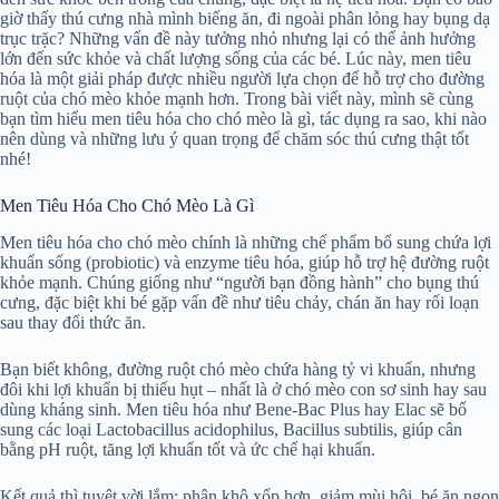
giờ thấy thú cưng nhà mình biếng ăn, đi ngoài phân lỏng hay bụng dạ
trục trặc? Những vấn đề này tưởng nhỏ nhưng lại có thể ảnh hưởng
lớn đến sức khỏe và chất lượng sống của các bé. Lúc này, men tiêu
hóa là một giải pháp được nhiều người lựa chọn để hỗ trợ cho đường
ruột của chó mèo khỏe mạnh hơn. Trong bài viết này, mình sẽ cùng
bạn tìm hiểu men tiêu hóa cho chó mèo là gì, tác dụng ra sao, khi nào
nên dùng và những lưu ý quan trọng để chăm sóc thú cưng thật tốt
nhé!
Men Tiêu Hóa Cho Chó Mèo Là Gì
Men tiêu hóa cho chó mèo chính là những chế phẩm bổ sung chứa lợi
khuẩn sống (probiotic) và enzyme tiêu hóa, giúp hỗ trợ hệ đường ruột
khỏe mạnh. Chúng giống như “người bạn đồng hành” cho bụng thú
cưng, đặc biệt khi bé gặp vấn đề như tiêu chảy, chán ăn hay rối loạn
sau thay đổi thức ăn.
Bạn biết không, đường ruột chó mèo chứa hàng tỷ vi khuẩn, nhưng
đôi khi lợi khuẩn bị thiếu hụt – nhất là ở chó mèo con sơ sinh hay sau
dùng kháng sinh. Men tiêu hóa như Bene-Bac Plus hay Elac sẽ bổ
sung các loại Lactobacillus acidophilus, Bacillus subtilis, giúp cân
bằng pH ruột, tăng lợi khuẩn tốt và ức chế hại khuẩn.
Kết quả thì tuyệt vời lắm: phân khô xốp hơn, giảm mùi hôi, bé ăn ngon