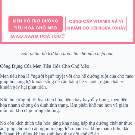
Sản phẩm hỗ trợ tiêu hóa cho chó mèo hiệu quả
Công Dụng Của Men Tiêu Hóa Cho Chó Mèo
Men tiêu hóa là “người bạn” tuyệt vời cho hệ đường ruột của chó mèo,
giúp bổ sung lợi khuẩn sống để cân bằng hệ vi sinh, ngăn chặn vi
khuẩn gây hại phát triển.
Khi thú cưng bị rối loạn tiêu hóa, tiêu chảy hay đầy bụng, men tiêu
hóa nhanh chóng ổn định tình trạng, làm phân khô ráo hơn và giảm
mùi hôi khó chịu trong chuồng.
Nó còn kích thích tiêu hóa, tăng khả năng hấp thụ dưỡng chất từ thức
ăn, giúp chó mèo ăn ngon miệng, lớn nhanh và khỏe mạnh hơn, đặc
biệt sau khi dùng kháng sinh hay thay đổi chế độ ăn.