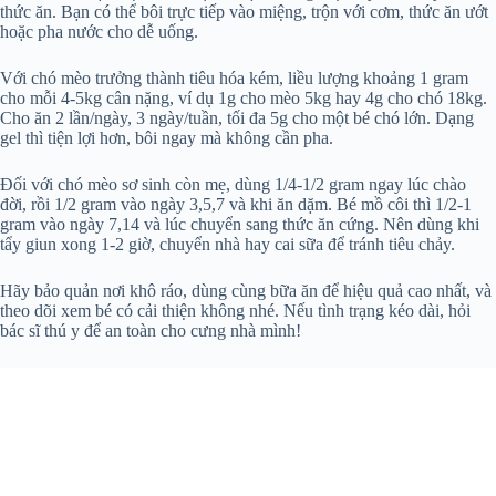
thức ăn. Bạn có thể bôi trực tiếp vào miệng, trộn với cơm, thức ăn ướt
hoặc pha nước cho dễ uống.
Với chó mèo trưởng thành tiêu hóa kém, liều lượng khoảng 1 gram
cho mỗi 4-5kg cân nặng, ví dụ 1g cho mèo 5kg hay 4g cho chó 18kg.
Cho ăn 2 lần/ngày, 3 ngày/tuần, tối đa 5g cho một bé chó lớn. Dạng
gel thì tiện lợi hơn, bôi ngay mà không cần pha.
Đối với chó mèo sơ sinh còn mẹ, dùng 1/4-1/2 gram ngay lúc chào
đời, rồi 1/2 gram vào ngày 3,5,7 và khi ăn dặm. Bé mồ côi thì 1/2-1
gram vào ngày 7,14 và lúc chuyển sang thức ăn cứng. Nên dùng khi
tẩy giun xong 1-2 giờ, chuyển nhà hay cai sữa để tránh tiêu chảy.
Hãy bảo quản nơi khô ráo, dùng cùng bữa ăn để hiệu quả cao nhất, và
theo dõi xem bé có cải thiện không nhé. Nếu tình trạng kéo dài, hỏi
bác sĩ thú y để an toàn cho cưng nhà mình!