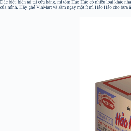
Đặc biệt, hiện tại tại cửa hàng, mì tôm Hảo Hảo có nhiều loại khác nh
của mình. Hãy ghé VinMart và sắm ngay một ít mì Hảo Hảo cho bữa ăn