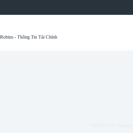
Skip
to
content
Robins - Thông Tin Tài Chính
Mì Hảo Hảo Vinmart