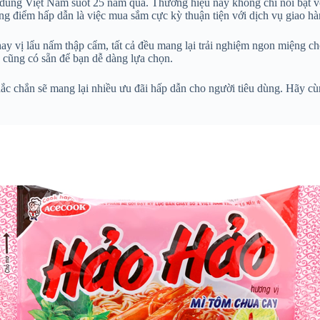
u dùng Việt Nam suốt 25 năm qua. Thương hiệu này không chỉ nổi bật v
 điểm hấp dẫn là việc mua sắm cực kỳ thuận tiện với dịch vụ giao hà
y vị lẩu nấm thập cẩm, tất cả đều mang lại trải nghiệm ngon miệng c
 cũng có sẵn để bạn dễ dàng lựa chọn.
hắc chắn sẽ mang lại nhiều ưu đãi hấp dẫn cho người tiêu dùng. Hãy 