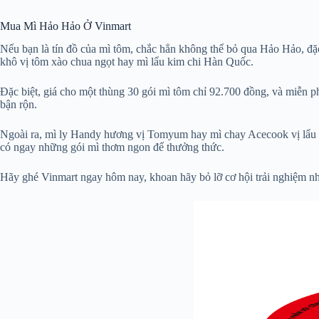
Mua Mì Hảo Hảo Ở Vinmart
Nếu bạn là tín đồ của mì tôm, chắc hẳn không thể bỏ qua Hảo Hảo, đặc
khô vị tôm xào chua ngọt hay mì lẩu kim chi Hàn Quốc.
Đặc biệt, giá cho một thùng 30 gói mì tôm chỉ 92.700 đồng, và miễn ph
bận rộn.
Ngoài ra, mì ly Handy hương vị Tomyum hay mì chay Acecook vị lẩu nấ
có ngay những gói mì thơm ngon để thưởng thức.
Hãy ghé Vinmart ngay hôm nay, khoan hãy bỏ lỡ cơ hội trải nghiệm n