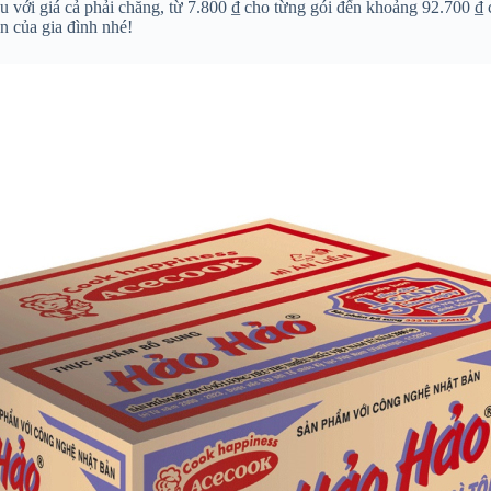
au với giá cả phải chăng, từ 7.800 ₫ cho từng gói đến khoảng 92.700 ₫ 
 của gia đình nhé!