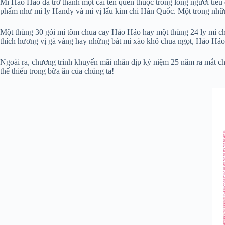
Mì Hảo Hảo đã trở thành một cái tên quen thuộc trong lòng người tiê
phẩm như mì ly Handy và mì vị lẩu kim chi Hàn Quốc. Một trong những
Một thùng 30 gói mì tôm chua cay Hảo Hảo hay một thùng 24 ly mì cha
thích hương vị gà vàng hay những bát mì xào khô chua ngọt, Hảo Hảo
Ngoài ra, chương trình khuyến mãi nhân dịp kỷ niệm 25 năm ra mắt c
thể thiếu trong bữa ăn của chúng ta!