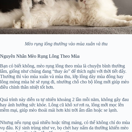
Mèo rụng lông thường vào mùa xuân và thu
Nguyên Nhân Mèo Rụng Lông Theo Mùa
Bạn có biết không, mèo rụng lông theo mùa là chuyện bình thường
lắm, giống như chúng đang “thay áo” để thích nghi với thời tiết đấy.
Thường thì vào mùa xuân và mùa thu, lớp lông dày mùa đông hay
lông mỏng mùa hè sẽ rụng đi, nhường chỗ cho bộ lông mới giúp mèo
điều chỉnh thân nhiệt tốt hơn.
Quá trình này diễn ra tự nhiên khoảng 2 lần mỗi năm, không gây đau
hay ảnh hưởng sức khỏe. Lông cũ khô xơ rơi ra, lông mới mọc lên
mềm mại, giúp mèo thoải mái hơn khi trời ấm dần hoặc se lạnh.
Nhưng nếu rụng quá nhiều hoặc từng mảng, có thể không chỉ do mùa
vụ đâu. Ký sinh trùng như ve, bọ chét hay nấm da thường khiến mèo