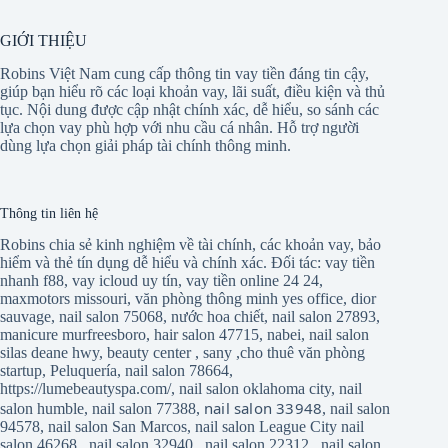
GIỚI THIỆU
Robins Việt Nam cung cấp thông tin vay tiền đáng tin cậy,
giúp bạn hiểu rõ các loại khoản vay, lãi suất, điều kiện và thủ
tục. Nội dung được cập nhật chính xác, dễ hiểu, so sánh các
lựa chọn vay phù hợp với nhu cầu cá nhân. Hỗ trợ người
dùng lựa chọn giải pháp tài chính thông minh.
Thông tin liên hệ
Robins chia sẻ kinh nghiệm về tài chính, các khoản vay, bảo
hiểm và thẻ tín dụng dễ hiểu và chính xác. Đối tác:
vay tiền
nhanh f88
,
vay icloud uy tín
,
vay tiền online 24 24
,
maxmotors missouri
,
văn phòng thông minh yes office
,
dior
sauvage
,
nail salon 75068
,
nước hoa chiết
,
nail salon 27893
,
manicure murfreesboro
,
hair salon 47715
,
nabei
,
nail salon
silas deane hwy
,
beauty center
,
sany
,
cho thuê văn phòng
startup
,
Peluquería
,
nail salon 78664
,
https://lumebeautyspa.com/
,
nail salon oklahoma city
,
nail
nail salon 33948
salon humble
,
nail salon 77388
,
,
nail salon
94578
,
nail salon San Marcos
,
nail salon League City
nail
salon 46268
,
nail salon 32940
,
nail salon 22312
,
nail salon