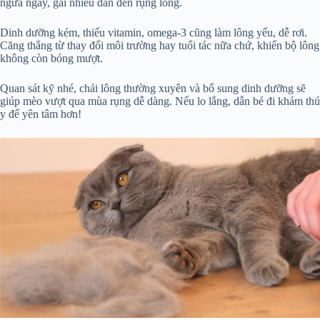
ngứa ngáy, gãi nhiều dẫn đến rụng lông.
Dinh dưỡng kém, thiếu vitamin, omega-3 cũng làm lông yếu, dễ rơi.
Căng thẳng từ thay đổi môi trường hay tuổi tác nữa chứ, khiến bộ lông
không còn bóng mượt.
Quan sát kỹ nhé, chải lông thường xuyên và bổ sung dinh dưỡng sẽ
giúp mèo vượt qua mùa rụng dễ dàng. Nếu lo lắng, dẫn bé đi khám thú
y để yên tâm hơn!