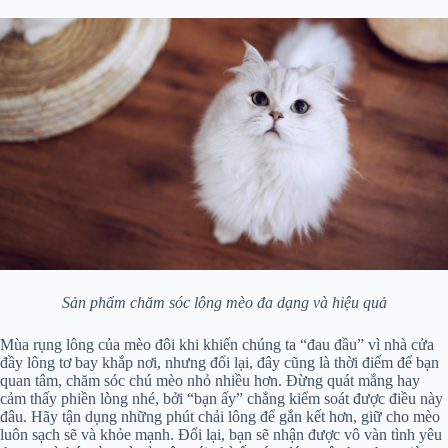
Sản phẩm chăm sóc lông mèo đa dạng và hiệu quả
Mùa rụng lông của mèo đôi khi khiến chúng ta “đau đầu” vì nhà cửa
đầy lông tơ bay khắp nơi, nhưng đổi lại, đây cũng là thời điểm để bạn
quan tâm, chăm sóc chú mèo nhỏ nhiều hơn. Đừng quát mắng hay
cảm thấy phiền lòng nhé, bởi “bạn ấy” chẳng kiểm soát được điều này
đâu. Hãy tận dụng những phút chải lông để gắn kết hơn, giữ cho mèo
luôn sạch sẽ và khỏe mạnh. Đổi lại, bạn sẽ nhận được vô vàn tình yêu