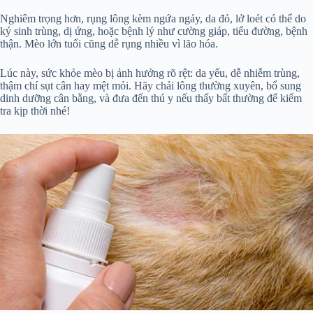
Nghiêm trọng hơn, rụng lông kèm ngứa ngáy, da đỏ, lở loét có thể do
ký sinh trùng, dị ứng, hoặc bệnh lý như cường giáp, tiểu đường, bệnh
thận. Mèo lớn tuổi cũng dễ rụng nhiều vì lão hóa.
Lúc này, sức khỏe mèo bị ảnh hưởng rõ rệt: da yếu, dễ nhiễm trùng,
thậm chí sụt cân hay mệt mỏi. Hãy chải lông thường xuyên, bổ sung
dinh dưỡng cân bằng, và đưa đến thú y nếu thấy bất thường để kiểm
tra kịp thời nhé!