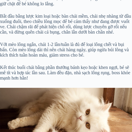
giữ chặt để bé không lo lắng.
Bắt đầu bằng lược kim loại hoặc bàn chải mềm, chải nhẹ nhàng từ đầu
xuống đuôi, theo chiều lông mọc để bé cảm thấy như đang được vuốt
ve. Chải chậm rãi để phát hiện chỗ rối, dùng lược chuyên gỡ rối nếu
cần, và đừng quên chải cả bụng, chân lẫn dưới bàn chân nhé.
Với mèo lông ngắn, chải 1-2 lần/tuần là đủ để loại lông chết và bụi
bẩn. Còn mèo lông dài thì nên chải hàng ngày, giúp ngừa búi lông và
kích thích tuần hoàn máu, giảm stress cho bé.
Kết thúc buổi chải bằng phần thưởng bánh kẹo hoặc khen ngợi, bé sẽ
mê tít và hợp tác lần sau. Làm đều đặn, nhà sạch lông rụng, boss khỏe
mạnh hơn hẳn!