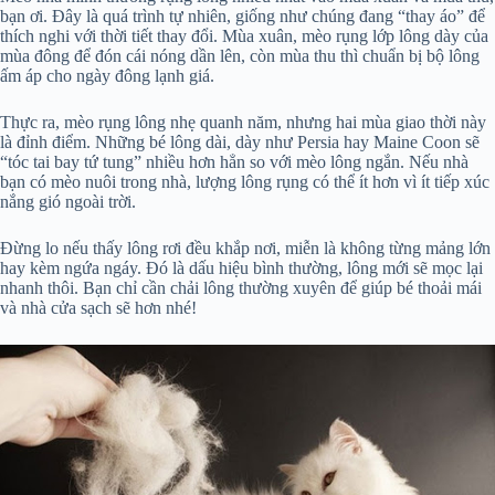
bạn ơi. Đây là quá trình tự nhiên, giống như chúng đang “thay áo” để
thích nghi với thời tiết thay đổi. Mùa xuân, mèo rụng lớp lông dày của
mùa đông để đón cái nóng dần lên, còn mùa thu thì chuẩn bị bộ lông
ấm áp cho ngày đông lạnh giá.
Thực ra, mèo rụng lông nhẹ quanh năm, nhưng hai mùa giao thời này
là đỉnh điểm. Những bé lông dài, dày như Persia hay Maine Coon sẽ
“tóc tai bay tứ tung” nhiều hơn hẳn so với mèo lông ngắn. Nếu nhà
bạn có mèo nuôi trong nhà, lượng lông rụng có thể ít hơn vì ít tiếp xúc
nắng gió ngoài trời.
Đừng lo nếu thấy lông rơi đều khắp nơi, miễn là không từng mảng lớn
hay kèm ngứa ngáy. Đó là dấu hiệu bình thường, lông mới sẽ mọc lại
nhanh thôi. Bạn chỉ cần chải lông thường xuyên để giúp bé thoải mái
và nhà cửa sạch sẽ hơn nhé!