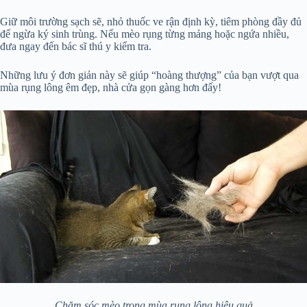
Giữ môi trường sạch sẽ, nhỏ thuốc ve rận định kỳ, tiêm phòng đầy đủ
để ngừa ký sinh trùng. Nếu mèo rụng từng mảng hoặc ngứa nhiều,
đưa ngay đến bác sĩ thú y kiểm tra.
Những lưu ý đơn giản này sẽ giúp “hoàng thượng” của bạn vượt qua
mùa rụng lông êm đẹp, nhà cửa gọn gàng hơn đấy!
Chăm sóc mèo trong mùa rụng lông hiệu quả