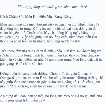
Mùa rụng lông ảnh hưởng sức khỏe mèo rõ rệt
Cách Chăm Sóc Mèo Khi Đến Mùa Rụng Lông
Mùa rụng lông của mèo thường rơi vào xuân và thu, khiến nhà cửa
đầy lông bay tứ tung. Đừng lo, mình chia sẻ vài mẹo đơn giản để
chăm bé yêu nhé. Trước tiên, hãy chải lông hàng ngày bằng lược
chuyên dụng. Việc này giúp loại bỏ lông chết, kích thích máu lưu
thông và phân bố dầu tự nhiên, làm lông mượt mà hơn.
Tiếp theo, tắm rửa đúng cách là chìa khóa. Chỉ tắm 1-2 lần/tháng với
sữa tắm trị rụng lông, tránh tắm quá nhiều kẻo da khô. Sau tắm, sấy
khô hẳn và chải thêm lần nữa để gom lông rụng. Nếu lông dài, cắt tỉa
gọn gàng sẽ dễ chăm sóc hơn.
Đừng quên bổ sung dinh dưỡng. Chọn thức ăn giàu Omega-3,
Omega-6, protein, vitamin E và cho uống đủ nước. Những dưỡng chất
này giúp lông chắc khỏe từ gốc, giảm rụng đáng kể. Cuối cùng, giữ
môi trường sạch sẽ, kiểm tra ve rận định kỳ để bé thoải mái.
Áp dụng đều đặn, bạn sẽ thấy bộ lông của mèo óng ả trở lại, nhà cửa
cũng gọn gàng hơn nhiều đấy!