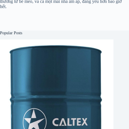
thương từ bé mèo, và cả một mái nhà ấm áp, đáng yêu hơn bao giờ
hết.
Popular Posts