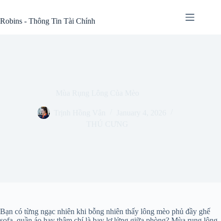
Skip
to
Robins - Thông Tin Tài Chính
content
Mùa Rụng Lông Của Mèo
Trịnh Hồng Vân
January 4, 2026
THÚ CƯNG
Bạn có từng ngạc nhiên khi bỗng nhiên thấy lông mèo phủ đầy ghế
sofa, quần áo hay thậm chí là bay lơ lửng giữa phòng? Mùa rụng lông