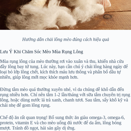
Hướng dẫn chải lông mèo đúng cách hiệu quả
Lưu Ý Khi Chăm Sóc Mèo Mùa Rụng Lông
Mùa rụng lông của mèo thường rơi vào xuân và thu, khiến nhà cửa
đầy lông bay tứ tung. Lúc này, bạn cần chú ý chải lông hàng ngày để
loại bỏ lớp lông chết, kích thích máu lưu thông và phân bổ dầu tự
nhiên, giúp lông mới mọc khỏe mạnh hơn.
Đừng tắm mèo quá thường xuyên nhé, vì da chúng dễ khô dẫn đến
rụng nhiều hơn. Chỉ nên tắm 1-2 lần/tháng với sữa tắm chuyên trị rụng
lông, hoặc dùng nước lá trà xanh, chanh tươi. Sau tắm, sấy khô kỹ và
chải nhẹ để gom lông rụng.
Chế độ ăn rất quan trọng! Bổ sung thức ăn giàu omega-3, omega-6,
protein, vitamin E và cho mèo uống đủ nước để da ẩm, lông bóng
mượt. Tránh đồ ngọt, hải sản gây dị ứng.