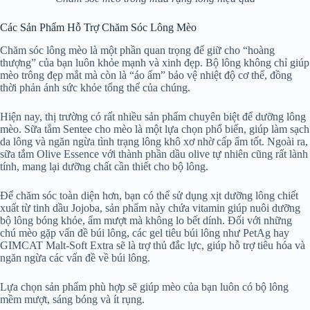
Các Sản Phẩm Hỗ Trợ Chăm Sóc Lông Mèo
Chăm sóc lông mèo là một phần quan trọng để giữ cho “hoàng
thượng” của bạn luôn khỏe mạnh và xinh đẹp. Bộ lông không chỉ giúp
mèo trông đẹp mắt mà còn là “áo ấm” bảo vệ nhiệt độ cơ thể, đồng
thời phản ánh sức khỏe tổng thể của chúng.
Hiện nay, thị trường có rất nhiều sản phẩm chuyên biệt để dưỡng lông
mèo. Sữa tắm Sentee cho mèo là một lựa chọn phổ biến, giúp làm sạch
da lông và ngăn ngừa tình trạng lông khô xơ nhờ cấp ẩm tốt. Ngoài ra,
sữa tắm Olive Essence với thành phần dầu olive tự nhiên cũng rất lành
tính, mang lại dưỡng chất cần thiết cho bộ lông.
Để chăm sóc toàn diện hơn, bạn có thể sử dụng xịt dưỡng lông chiết
xuất từ tinh dầu Jojoba, sản phẩm này chứa vitamin giúp nuôi dưỡng
bộ lông bóng khỏe, ẩm mượt mà không lo bết dính. Đối với những
chú mèo gặp vấn đề búi lông, các gel tiêu búi lông như PetAg hay
GIMCAT Malt-Soft Extra sẽ là trợ thủ đắc lực, giúp hỗ trợ tiêu hóa và
ngăn ngừa các vấn đề về búi lông.
Lựa chọn sản phẩm phù hợp sẽ giúp mèo của bạn luôn có bộ lông
mềm mượt, sáng bóng và ít rụng.