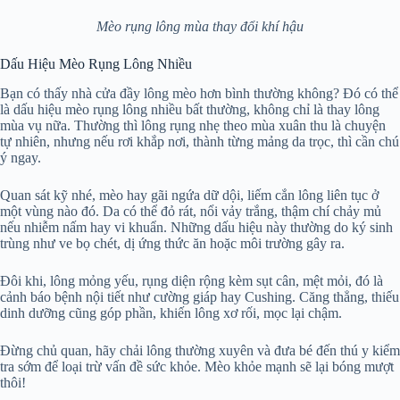
Mèo rụng lông mùa thay đổi khí hậu
Dấu Hiệu Mèo Rụng Lông Nhiều
Bạn có thấy nhà cửa đầy lông mèo hơn bình thường không? Đó có thể
là dấu hiệu mèo rụng lông nhiều bất thường, không chỉ là thay lông
mùa vụ nữa. Thường thì lông rụng nhẹ theo mùa xuân thu là chuyện
tự nhiên, nhưng nếu rơi khắp nơi, thành từng mảng da trọc, thì cần chú
ý ngay.
Quan sát kỹ nhé, mèo hay gãi ngứa dữ dội, liếm cắn lông liên tục ở
một vùng nào đó. Da có thể đỏ rát, nổi vảy trắng, thậm chí chảy mủ
nếu nhiễm nấm hay vi khuẩn. Những dấu hiệu này thường do ký sinh
trùng như ve bọ chét, dị ứng thức ăn hoặc môi trường gây ra.
Đôi khi, lông mỏng yếu, rụng diện rộng kèm sụt cân, mệt mỏi, đó là
cảnh báo bệnh nội tiết như cường giáp hay Cushing. Căng thẳng, thiếu
dinh dưỡng cũng góp phần, khiến lông xơ rối, mọc lại chậm.
Đừng chủ quan, hãy chải lông thường xuyên và đưa bé đến thú y kiểm
tra sớm để loại trừ vấn đề sức khỏe. Mèo khỏe mạnh sẽ lại bóng mượt
thôi!