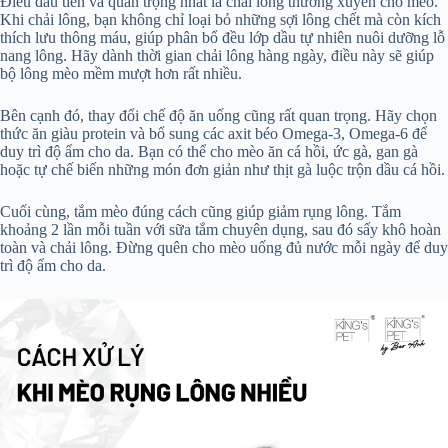
Điều đầu tiên và quan trọng nhất là chải lông thường xuyên cho mèo.
Khi chải lông, bạn không chỉ loại bỏ những sợi lông chết mà còn kích
thích lưu thông máu, giúp phân bổ đều lớp dầu tự nhiên nuôi dưỡng lỗ
nang lông. Hãy dành thời gian chải lông hàng ngày, điều này sẽ giúp
bộ lông mèo mềm mượt hơn rất nhiều.
Bên cạnh đó, thay đổi chế độ ăn uống cũng rất quan trọng. Hãy chọn
thức ăn giàu protein và bổ sung các axit béo Omega-3, Omega-6 để
duy trì độ ẩm cho da. Bạn có thể cho mèo ăn cá hồi, ức gà, gan gà
hoặc tự chế biến những món đơn giản như thịt gà luộc trộn dầu cá hồi.
Cuối cùng, tắm mèo đúng cách cũng giúp giảm rụng lông. Tắm
khoảng 2 lần mỗi tuần với sữa tắm chuyên dụng, sau đó sấy khô hoàn
toàn và chải lông. Đừng quên cho mèo uống đủ nước mỗi ngày để duy
trì độ ẩm cho da.