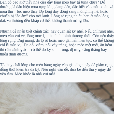
Bạn có bao giờ thấy nhà cửa đầy lông mèo bay tứ tung chưa? Đó
thường là dấu hiệu mùa rụng lông đang đến, đặc biệt vào mùa xuân và
mùa thu – lúc mèo thay lớp lông dày đông sang mỏng nhẹ hè, hoặc
chuẩn bị “áo ấm” cho trời lạnh. Lông sẽ rụng nhiều hơn ở mèo lông
dài, và thường đều khắp cơ thể, không thành mảng lớn.
Nhưng để nhận biết chính xác, hãy quan sát kỹ nhé. Nếu chỉ rụng nhẹ,
mèo vẫn vui vẻ, lông mọc lại nhanh thì bình thường thôi. Còn nếu thấy
lông rụng từng mảng, da lộ rõ hoặc mèo gãi liếm liên tục, có thể không
chỉ là mùa vụ. Da đỏ, viêm, nổi vảy trắng, hoặc mèo mệt mỏi, ăn kém
thì cần cảnh giác – có thể do ký sinh trùng, dị ứng, căng thẳng hay
thiếu dinh dưỡng.
Tôi hay chải lông cho mèo hàng ngày vào giai đoạn này để giảm rụng,
đồng thời kiểm tra da kỹ. Nếu nghi vấn đề, đưa bé đến thú y ngay để
yên tâm. Mèo khỏe là nhà vui mà!