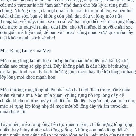
của mèo thực sự là nỗi “ám ảnh” nhỏ dành cho bất kỳ ai từng nuôi
chúng. Nhưng đây lại là một quá trình hoàn toàn tự nhiên, và nếu biết
cách chăm sóc, bạn sẽ không còn phải đau đầu vì lông mèo nữa.
Trong bài viết này, mình sẽ chia sẻ với bạn mọi điều về mùa rụng lông
của mèo: từ nguyên nhân, dấu hiệu, cho tới những bí quyết chăm sóc
đơn giản mà hiệu quả, để bạn và “boss” cùng nhau vượt qua mùa này
thật khỏe mạnh, sạch sẽ nhé!
Mùa Rụng Lông Của Mèo
Mèo rụng lông là một hiện tượng hoàn toàn tự nhiên mà bất kỳ chủ
nhân nào cũng sẽ gặp phải. Đây không phải là dấu hiệu bất thường,
mà là quá trình sinh lý bình thường giúp mèo thay thế lớp lông cũ bằng
lớp lông mới khỏe mạnh hơn.
Mèo thường rụng lông nhiều nhất vào hai thời điểm trong năm: mùa
xuân và mùa thu. Vào mùa xuân, chúng rụng bỏ lớp lông dày để
chuẩn bị cho những ngày thời tiết ấm dần lên. Ngược lại, vào mùa thu,
mèo sẽ rụng lớp lông nhẹ để mọc một bộ lông dày và ấm trước khi
mùa đông tới.
Tuy nhiên, mèo rụng lông liên tục quanh năm, chỉ là lượng lông rụng
nhiều hay ít tùy thuộc vào từng giống. Những con mèo lông dài sẽ
rụng nhiều hơn đáng kể so với mèo lông ngắn. Nếu mèo của bạn rụng