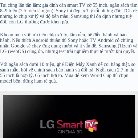
Tui cũng lăn tăn lắm: gia đình cần smart TV cỡ 55 inch, ngân sách tầm
8–9 triệu (7.5 triệu là ngon). Sony thì đẹp, xử lý tốt nhưng đắt; TCL rẻ
nhưng lo chip xử lý và độ bền màu; Samsung thì ổn định nhưng tuỳ
đời, còn LG thường được khen p/p.
Khoan mua vội: ưu tiên chip xử lý, tấm nền, hệ điều hành và bảo
hành. Nếu thích Android thuần thì Sony hoặc TV Android có chứng
nhận Google sẽ chạy ứng dụng mượt và ít vấn đề. Samsung (Tizen) và
LG (webOS) cũng ổn, nhưng test trải nghiệm thực tế trước khi quyết.
Với ngân sách dưới 10 triệu, ghé Điện Máy Xanh để coi hàng thật, so
sánh mẫu, hỏi về chính sách bảo hành và đổi trả. Ngồi cách 2.7 m thì
55 inch là hợp lý, 65 inch hơi to. Mua để xem World Cup thì chọn
model bền, đừng ham rẻ quá.