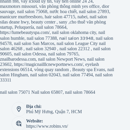
nhanh f88
,
vay icloud uy tín
,
vay tiền online 24 24
,
maxmotors missouri
,
văn phòng thông minh yes office
,
dior
sauvage
,
nail salon 75068
,
nước hoa chiết
,
nail salon 27893
,
manicure murfreesboro
,
hair salon 47715
,
nabei
,
nail salon
silas deane hwy
,
beauty center
,
sany
,
cho thuê văn phòng
startup
,
Peluquería
,
nail salon 78664
,
https://lumebeautyspa.com/
,
nail salon oklahoma city
,
nail
nail salon 33948
salon humble
,
nail salon 77388
,
,
nail salon
94578
,
nail salon San Marcos
,
nail salon League City
nail
salon 46268
,
nail salon 32940
,
nail salon 22312
,
nail salon
90605
,
nail salon Odessa
,
nail salon 79765
,
znailbarodessa.com
,
nail salon Newport News
,
nail salon
23602
,
https://magicnailllcnewportnews.com/
,
eyelash
extensions 06514
,
vòng quay random
,
Beauty spa Evans
,
nail
salon Hingham
,
nail salon 02043
,
nail salon 77494
,
nail salon
33311
nail salon 75071
Nail salon 65807
,
nail salon 78664
Địa chỉ:
Phú Mỹ Hưng, Quận 7, HCM
Website:
https://www.robins.vn/