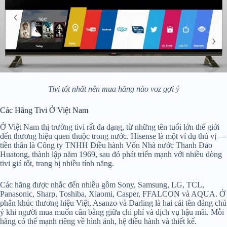
Tivi tốt nhất nên mua hãng nào voz gợi ý
Các Hãng Tivi Ở Việt Nam
Ở Việt Nam thị trường tivi rất đa dạng, từ những tên tuổi lớn thế giới
đến thương hiệu quen thuộc trong nước. Hisense là một ví dụ thú vị —
tiền thân là Công ty TNHH Điều hành Vốn Nhà nước Thanh Đảo
Huatong, thành lập năm 1969, sau đó phát triển mạnh với nhiều dòng
tivi giá tốt, trang bị nhiều tính năng.
Các hãng được nhắc đến nhiều gồm Sony, Samsung, LG, TCL,
Panasonic, Sharp, Toshiba, Xiaomi, Casper, FFALCON và AQUA. Ở
phân khúc thương hiệu Việt, Asanzo và Darling là hai cái tên đáng chú
ý khi người mua muốn cân bằng giữa chi phí và dịch vụ hậu mãi. Mỗi
hãng có thế mạnh riêng về hình ảnh, hệ điều hành và thiết kế.