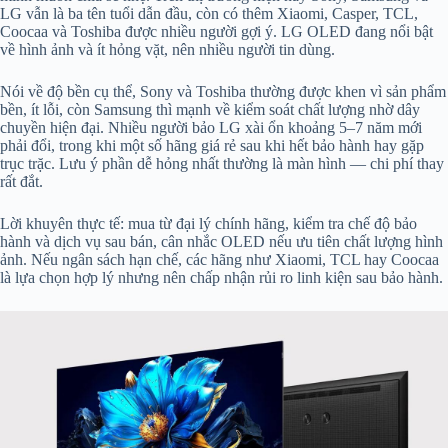
LG vẫn là ba tên tuổi dẫn đầu, còn có thêm Xiaomi, Casper, TCL,
Coocaa và Toshiba được nhiều người gợi ý. LG OLED đang nổi bật
về hình ảnh và ít hỏng vặt, nên nhiều người tin dùng.
Nói về độ bền cụ thể, Sony và Toshiba thường được khen vì sản phẩm
bền, ít lỗi, còn Samsung thì mạnh về kiểm soát chất lượng nhờ dây
chuyền hiện đại. Nhiều người bảo LG xài ổn khoảng 5–7 năm mới
phải đổi, trong khi một số hãng giá rẻ sau khi hết bảo hành hay gặp
trục trặc. Lưu ý phần dễ hỏng nhất thường là màn hình — chi phí thay
rất đắt.
Lời khuyên thực tế: mua từ đại lý chính hãng, kiểm tra chế độ bảo
hành và dịch vụ sau bán, cân nhắc OLED nếu ưu tiên chất lượng hình
ảnh. Nếu ngân sách hạn chế, các hãng như Xiaomi, TCL hay Coocaa
là lựa chọn hợp lý nhưng nên chấp nhận rủi ro linh kiện sau bảo hành.