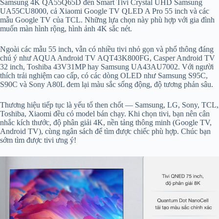
Samsung 4K QA55Q65D đến Smart Tivi Crystal UHD Samsung
UA55CU8000, cả Xiaomi Google TV QLED A Pro 55 inch và các
mẫu Google TV của TCL. Những lựa chọn này phù hợp với gia đình
muốn màn hình rộng, hình ảnh 4K sắc nét.
Ngoài các mẫu 55 inch, vẫn có nhiều tivi nhỏ gọn và phổ thông đáng
chú ý như AQUA Android TV AQT43K800FG, Casper Android TV
32 inch, Toshiba 43V31MP hay Samsung UA43AU7002. Với người
thích trải nghiệm cao cấp, có các dòng OLED như Samsung S95C,
S90C và Sony A80L đem lại màu sắc sống động, độ tương phản sâu.
Thương hiệu tiếp tục là yếu tố then chốt — Samsung, LG, Sony, TCL,
Toshiba, Xiaomi đều có model bán chạy. Khi chọn tivi, bạn nên cân
nhắc kích thước, độ phân giải 4K, nền tảng thông minh (Google TV,
Android TV), cùng ngân sách để tìm được chiếc phù hợp. Chúc bạn
sớm tìm được tivi ưng ý!