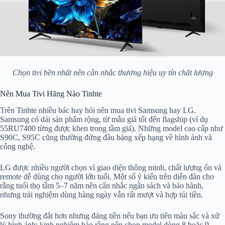
Chọn tivi bền nhất nên cân nhắc thương hiệu uy tín chất lượng
Nên Mua Tivi Hãng Nào Tinhte
Trên Tinhte nhiều bác hay hỏi nên mua tivi Samsung hay LG.
Samsung có dải sản phẩm rộng, từ mẫu giá tốt đến flagship (ví dụ
55RU7400 từng được khen trong tầm giá). Những model cao cấp như
S90C, S95C cũng thường đứng đầu bảng xếp hạng về hình ảnh và
công nghệ.
LG được nhiều người chọn vì giao diện thông minh, chất lượng ổn và
remote dễ dùng cho người lớn tuổi. Một số ý kiến trên diễn đàn cho
rằng tuổi thọ tầm 5–7 năm nên cân nhắc ngân sách và bảo hành,
nhưng trải nghiệm dùng hàng ngày vẫn rất mượt và hợp túi tiền.
Sony thường đắt hơn nhưng đáng tiền nếu bạn ưu tiên màu sắc và xử
lý hình ảnh; kinh nghiệm bảo rằng nên chọn model dòng 8 hoặc 9,