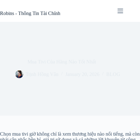
Skip
to
Robins - Thông Tin Tài Chính
content
Mua Tivi Của Hãng Nào Tốt Nhất
Trịnh Hồng Vân
January 20, 2026
BLOG
Chọn mua tivi giờ không chỉ là xem thương hiệu nào nổi tiếng, mà còn
phải cân nhắc bền bỉ, giá trị sử dụng và cả những lời khuyên từ cộng