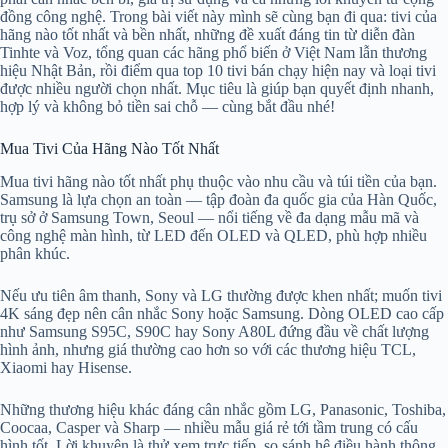
đồng công nghệ. Trong bài viết này mình sẽ cùng bạn đi qua: tivi của
hãng nào tốt nhất và bền nhất, những đề xuất đáng tin từ diễn đàn
Tinhte và Voz, tổng quan các hãng phổ biến ở Việt Nam lẫn thương
hiệu Nhật Bản, rồi điểm qua top 10 tivi bán chạy hiện nay và loại tivi
được nhiều người chọn nhất. Mục tiêu là giúp bạn quyết định nhanh,
hợp lý và không bỏ tiền sai chỗ — cùng bắt đầu nhé!
Mua Tivi Của Hãng Nào Tốt Nhất
Mua tivi hãng nào tốt nhất phụ thuộc vào nhu cầu và túi tiền của bạn.
Samsung là lựa chọn an toàn — tập đoàn đa quốc gia của Hàn Quốc,
trụ sở ở Samsung Town, Seoul — nổi tiếng về đa dạng mẫu mã và
công nghệ màn hình, từ LED đến OLED và QLED, phù hợp nhiều
phân khúc.
Nếu ưu tiên âm thanh, Sony và LG thường được khen nhất; muốn tivi
4K sáng đẹp nên cân nhắc Sony hoặc Samsung. Dòng OLED cao cấp
như Samsung S95C, S90C hay Sony A80L đứng đầu về chất lượng
hình ảnh, nhưng giá thường cao hơn so với các thương hiệu TCL,
Xiaomi hay Hisense.
Những thương hiệu khác đáng cân nhắc gồm LG, Panasonic, Toshiba,
Coocaa, Casper và Sharp — nhiều mẫu giá rẻ tới tầm trung có cấu
hình tốt. Lời khuyên là thử xem trực tiếp, so sánh hệ điều hành thông