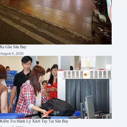
Ks Gần Sân Bay
August 6, 2026
Kiểm Tra Hành Lý Xách Tay Tại Sân Bay