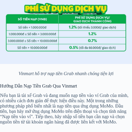
Vinmart hỗ trợ nạp tiền Grab nhanh chóng tiện lợi
Hướng Dẫn Nạp Tiền Grab Qua Vinmart
Nếu bạn là tài xế Grab và đang muốn nạp tiền vào ví Grab của mình,
có nhiều cách đơn giản để thực hiện điều này. Một trong những
phương pháp phổ biến nhất là nạp tiền qua ứng dụng MoMo. Đầu
tiên, bạn hãy mở ứng dụng MoMo trên điện thoại và chọn tính năng
“Nạp tiền vào ví”. Tiếp theo, hãy nhập số tiền bạn cần nạp và chọn
nguồn tiền từ tài khoản ngân hàng đã được liên kết với MoMo.