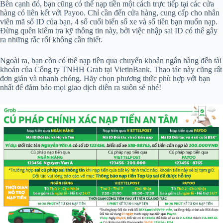
Bên cạnh đó, bạn cũng có thể nạp tiền một cách trực tiếp tại các cửa
hàng có liên kết với Payoo. Chỉ cần đến cửa hàng, cung cấp cho nhân
viên mã số ID của bạn, 4 số cuối biển số xe và số tiền bạn muốn nạp.
Đừng quên kiểm tra kỹ thông tin này, bởi việc nhập sai ID có thể gây
ra những rắc rối không cần thiết.
Ngoài ra, bạn còn có thể nạp tiền qua chuyển khoản ngân hàng đến tài
khoản của Công ty TNHH Grab tại VietinBank. Thao tác này cũng rất
đơn giản và nhanh chóng. Hãy chọn phương thức phù hợp với bạn
nhất để đảm bảo mọi giao dịch diễn ra suôn sẻ nhé!