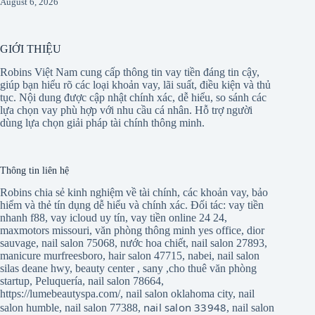
August 6, 2026
GIỚI THIỆU
Robins Việt Nam cung cấp thông tin vay tiền đáng tin cậy,
giúp bạn hiểu rõ các loại khoản vay, lãi suất, điều kiện và thủ
tục. Nội dung được cập nhật chính xác, dễ hiểu, so sánh các
lựa chọn vay phù hợp với nhu cầu cá nhân. Hỗ trợ người
dùng lựa chọn giải pháp tài chính thông minh.
Thông tin liên hệ
Robins chia sẻ kinh nghiệm về tài chính, các khoản vay, bảo
hiểm và thẻ tín dụng dễ hiểu và chính xác. Đối tác:
vay tiền
nhanh f88
,
vay icloud uy tín
,
vay tiền online 24 24
,
maxmotors missouri
,
văn phòng thông minh yes office
,
dior
sauvage
,
nail salon 75068
,
nước hoa chiết
,
nail salon 27893
,
manicure murfreesboro
,
hair salon 47715
,
nabei
,
nail salon
silas deane hwy
,
beauty center
,
sany
,
cho thuê văn phòng
startup
,
Peluquería
,
nail salon 78664
,
https://lumebeautyspa.com/
,
nail salon oklahoma city
,
nail
nail salon 33948
salon humble
,
nail salon 77388
,
,
nail salon