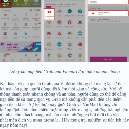
Lưu ý khi nạp tiền Grab qua Vinmart đơn giản nhanh chóng
Kết luận, việc nạp tiền Grab qua VinMart không chỉ mang lại sự tiện
lợi mà còn giúp người dùng tiết kiệm thời gian và công sức. Với hệ
thống thanh toán nhanh chóng và an toàn, người dùng có thể dễ dàng
nạp tiền để sử dụng dịch vụ Grab mà không cần phải đến các điểm
giao dịch khác. Sự kết hợp này giữa Grab và VinMart không chỉ
khẳng định tầm nhìn chiến lược trong việc mang lại những trải nghiệm
tốt nhất cho khách hàng, mà còn mở ra những cơ hội mới cho việc
phát triển dịch vụ trong tương lai. Hãy cùng trải nghiệm sự tiện ích này
ngay hôm nay!