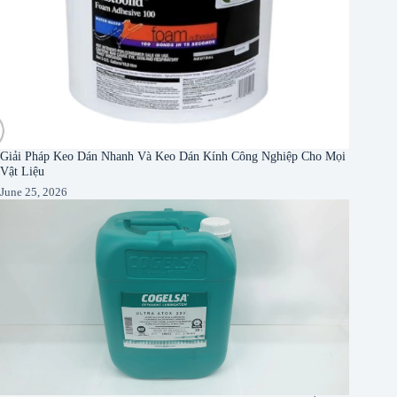
Giải Pháp Keo Dán Nhanh Và Keo Dán Kính Công Nghiệp Cho Mọi
Vật Liệu
June 25, 2026