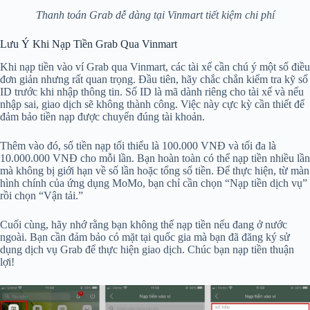
Thanh toán Grab dễ dàng tại Vinmart tiết kiệm chi phí
Lưu Ý Khi Nạp Tiền Grab Qua Vinmart
Khi nạp tiền vào ví Grab qua Vinmart, các tài xế cần chú ý một số điều
đơn giản nhưng rất quan trọng. Đầu tiên, hãy chắc chắn kiểm tra kỹ số
ID trước khi nhập thông tin. Số ID là mã dành riêng cho tài xế và nếu
nhập sai, giao dịch sẽ không thành công. Việc này cực kỳ cần thiết để
đảm bảo tiền nạp được chuyển đúng tài khoản.
Thêm vào đó, số tiền nạp tối thiểu là 100.000 VNĐ và tối đa là
10.000.000 VNĐ cho mỗi lần. Bạn hoàn toàn có thể nạp tiền nhiều lần
mà không bị giới hạn về số lần hoặc tổng số tiền. Để thực hiện, từ màn
hình chính của ứng dụng MoMo, bạn chỉ cần chọn “Nạp tiền dịch vụ”
rồi chọn “Vận tải.”
Cuối cùng, hãy nhớ rằng bạn không thể nạp tiền nếu đang ở nước
ngoài. Bạn cần đảm bảo có mặt tại quốc gia mà bạn đã đăng ký sử
dụng dịch vụ Grab để thực hiện giao dịch. Chúc bạn nạp tiền thuận
lợi!