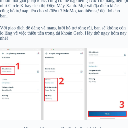
muốn một giải pháp khác, cũng có thể nạp tiền tại các cửa hàng tiện lợi
như Circle K hay siêu thị Điện Máy Xanh. Một vài địa điểm khác
cũng hỗ trợ nạp tiền cho ví điện tử MoMo, tạo thêm sự tiện lợi cho
bạn.
Với giao dịch dễ dàng và mạng lưới hỗ trợ rộng rãi, bạn sẽ không còn
lo lắng về việc thiếu tiền trong tài khoản Grab. Hãy thử ngay hôm nay
nhé!