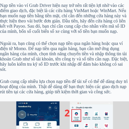
Nạp tiền vào ví Grab Driver hiện nay trở nên rất tiện lợi nhờ vào các
điểm giao dịch, đặc biệt là các cửa hàng VinMart hoặc WinMart. Nếu
bạn muốn nạp tiền bằng tiền mặt, chỉ cần đến những cửa hàng này và
thực hiện theo vài bước đơn giản. Đầu tiên, hãy đến cửa hàng có liên
kết với Payoo. Sau đó, bạn chỉ cần cung cấp cho nhân viên mã số ID
của mình, bốn số cuối biển số xe cùng với số tiền bạn muốn nạp.
Ngoài ra, bạn cũng có thể chọn nạp tiền qua ngân hàng hoặc qua ví
điện tử Momo. Để nạp tiền qua ngân hàng, bạn cần mở ứng dụng
ngân hàng của mình, chọn tính năng chuyển tiền và nhập thông tin tài
khoản Grab như số tài khoản, tên công ty và số tiền cần nạp. Đặc biệt,
hãy luôn kiểm tra kỹ số ID trước khi nhập để đảm bảo không có sai
sót.
Grab cung cấp nhiều lựa chọn nạp tiền để tài xế có thể dễ dàng duy trì
hoạt động của mình. Thật dễ dàng để bạn thực hiện các giao dịch nạp
rút tiền tại các cửa hàng, giúp tiết kiệm thời gian và công sức.