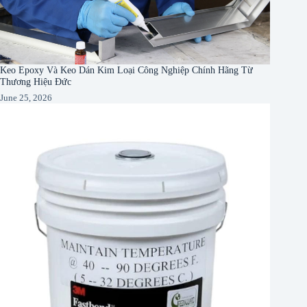
Keo Epoxy Và Keo Dán Kim Loại Công Nghiệp Chính Hãng Từ
Thương Hiệu Đức
June 25, 2026