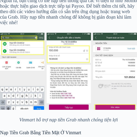
Ngoài ra, bạn cũng có thể nạp tiền thông qua các ví điện tử như Momo
hoặc thực hiện giao dịch trực tiếp tại Payoo. Để biết thêm chi tiết, hãy
theo dõi các video hướng dẫn có sẵn trên ứng dụng hoặc trang web
của Grab. Hãy nạp tiền nhanh chóng để không bị gián đoạn khi làm
việc nhé!
Vinmart hỗ trợ nạp tiền Grab nhanh chóng tiện lợi
Nạp Tiền Grab Bằng Tiền Mặt Ở Vinmart