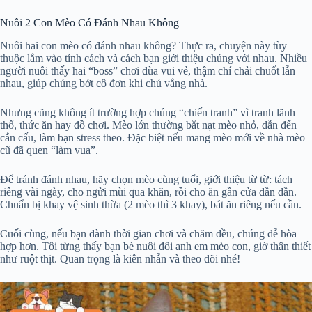
Nuôi 2 Con Mèo Có Đánh Nhau Không
Nuôi hai con mèo có đánh nhau không? Thực ra, chuyện này tùy
thuộc lắm vào tính cách và cách bạn giới thiệu chúng với nhau. Nhiều
người nuôi thấy hai “boss” chơi đùa vui vẻ, thậm chí chải chuốt lẫn
nhau, giúp chúng bớt cô đơn khi chủ vắng nhà.
Nhưng cũng không ít trường hợp chúng “chiến tranh” vì tranh lãnh
thổ, thức ăn hay đồ chơi. Mèo lớn thường bắt nạt mèo nhỏ, dẫn đến
cắn cấu, làm bạn stress theo. Đặc biệt nếu mang mèo mới về nhà mèo
cũ đã quen “làm vua”.
Để tránh đánh nhau, hãy chọn mèo cùng tuổi, giới thiệu từ từ: tách
riêng vài ngày, cho ngửi mùi qua khăn, rồi cho ăn gần cửa dần dần.
Chuẩn bị khay vệ sinh thừa (2 mèo thì 3 khay), bát ăn riêng nếu cần.
Cuối cùng, nếu bạn dành thời gian chơi và chăm đều, chúng dễ hòa
hợp hơn. Tôi từng thấy bạn bè nuôi đôi anh em mèo con, giờ thân thiết
như ruột thịt. Quan trọng là kiên nhẫn và theo dõi nhé!