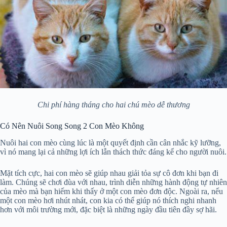
Chi phí hàng tháng cho hai chú mèo dễ thương
Có Nên Nuôi Song Song 2 Con Mèo Không
Nuôi hai con mèo cùng lúc là một quyết định cần cân nhắc kỹ lưỡng,
vì nó mang lại cả những lợi ích lẫn thách thức đáng kể cho người nuôi.
Mặt tích cực, hai con mèo sẽ giúp nhau giải tỏa sự cô đơn khi bạn đi
làm. Chúng sẽ chơi đùa với nhau, trình diễn những hành động tự nhiên
của mèo mà bạn hiếm khi thấy ở một con mèo đơn độc. Ngoài ra, nếu
một con mèo hơi nhút nhát, con kia có thể giúp nó thích nghi nhanh
hơn với môi trường mới, đặc biệt là những ngày đầu tiên đầy sợ hãi.