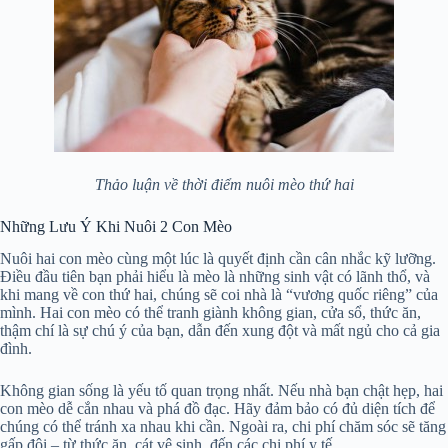
Thảo luận về thời điểm nuôi mèo thứ hai
Những Lưu Ý Khi Nuôi 2 Con Mèo
Nuôi hai con mèo cùng một lúc là quyết định cần cân nhắc kỹ lưỡng.
Điều đầu tiên bạn phải hiểu là mèo là những sinh vật có lãnh thổ, và
khi mang về con thứ hai, chúng sẽ coi nhà là “vương quốc riêng” của
mình. Hai con mèo có thể tranh giành không gian, cửa sổ, thức ăn,
thậm chí là sự chú ý của bạn, dẫn đến xung đột và mất ngủ cho cả gia
đình.
Không gian sống là yếu tố quan trọng nhất. Nếu nhà bạn chật hẹp, hai
con mèo dễ cắn nhau và phá đồ đạc. Hãy đảm bảo có đủ diện tích để
chúng có thể tránh xa nhau khi cần. Ngoài ra, chi phí chăm sóc sẽ tăng
gấp đôi – từ thức ăn, cát vệ sinh, đến các chi phí y tế.