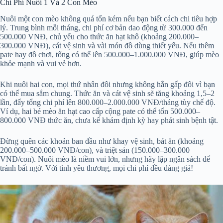
Chi Phí Nuôi 1 Và 2 Con Mèo
Nuôi một con mèo không quá tốn kém nếu bạn biết cách chi tiêu hợp
lý. Trung bình mỗi tháng, chi phí cơ bản dao động từ 300.000 đến
500.000 VNĐ, chủ yếu cho thức ăn hạt khô (khoảng 200.000–
300.000 VNĐ), cát vệ sinh và vài món đồ dùng thiết yếu. Nếu thêm
pate hay đồ chơi, tổng có thể lên 500.000–1.000.000 VNĐ, giúp mèo
khỏe mạnh và vui vẻ hơn.
Khi nuôi hai con, mọi thứ nhân đôi nhưng không hẳn gấp đôi vì bạn
có thể mua sắm chung. Thức ăn và cát vệ sinh sẽ tăng khoảng 1,5–2
lần, đẩy tổng chi phí lên 800.000–2.000.000 VNĐ/tháng tùy chế độ.
Ví dụ, hai bé mèo ăn hạt cao cấp cộng pate có thể tốn 500.000–
800.000 VNĐ thức ăn, chưa kể khám định kỳ hay phát sinh bệnh tật.
Đừng quên các khoản ban đầu như khay vệ sinh, bát ăn (khoảng
200.000–500.000 VNĐ/con), và triệt sản (150.000–300.000
VNĐ/con). Nuôi mèo là niềm vui lớn, nhưng hãy lập ngân sách để
tránh bất ngờ. Với tình yêu thương, mọi chi phí đều đáng giá!