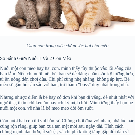
Gian nan trong việc chăm sóc hai chú mèo
So Sánh Giữa Nuôi 1 Và 2 Con Mèo
Nuôi một con mèo hay hai con, mình thấy tùy thuộc vào lối sống của
bạn lắm. Nếu chỉ nuôi một bé, bạn sẽ dễ dàng chăm sóc kỹ lưỡng hơn,
từ ăn uống đến chơi đùa. Chi phí cũng nhẹ nhàng, không áp lực. Bé
mèo sẽ gắn bó sâu sắc với bạn, trở thành “boss” duy nhất trong nhà.
Nhưng nhược điểm là bé hay cô đơn khi bạn đi vắng, dễ nhút nhát với
người lạ, thậm chí kén ăn hay ích kỷ một chút. Mình từng thấy bạn bè
nuôi một con, về nhà là bé meo meo đòi ôm suốt.
Còn nuôi hai con thì vui hẳn ra! Chúng chơi đùa với nhau, nhà lúc nào
cũng rộn ràng, giúp bạn xua tan mệt mỏi sau ngày dài. Tính cách
chúng mạnh dạn hơn, ít sợ sệt, và chi phí không tăng gấp đôi đâu vì