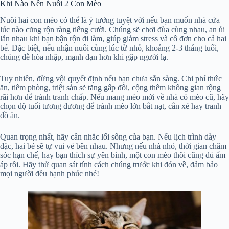
Khi Nào Nên Nuôi 2 Con Mèo
Nuôi hai con mèo có thể là ý tưởng tuyệt vời nếu bạn muốn nhà cửa
lúc nào cũng rộn ràng tiếng cười. Chúng sẽ chơi đùa cùng nhau, an ủi
lẫn nhau khi bạn bận rộn đi làm, giúp giảm stress và cô đơn cho cả hai
bé. Đặc biệt, nếu nhận nuôi cùng lúc từ nhỏ, khoảng 2-3 tháng tuổi,
chúng dễ hòa nhập, mạnh dạn hơn khi gặp người lạ.
Tuy nhiên, đừng vội quyết định nếu bạn chưa sẵn sàng. Chi phí thức
ăn, tiêm phòng, triệt sản sẽ tăng gấp đôi, cộng thêm không gian rộng
rãi hơn để tránh tranh chấp. Nếu mang mèo mới về nhà có mèo cũ, hãy
chọn độ tuổi tương đương để tránh mèo lớn bắt nạt, cắn xé hay tranh
đồ ăn.
Quan trọng nhất, hãy cân nhắc lối sống của bạn. Nếu lịch trình dày
đặc, hai bé sẽ tự vui vẻ bên nhau. Nhưng nếu nhà nhỏ, thời gian chăm
sóc hạn chế, hay bạn thích sự yên bình, một con mèo thôi cũng đủ ấm
áp rồi. Hãy thử quan sát tính cách chúng trước khi đón về, đảm bảo
mọi người đều hạnh phúc nhé!