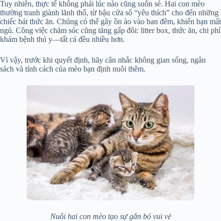
Tuy nhiên, thực tế không phải lúc nào cũng suôn sẻ. Hai con mèo
thường tranh giành lãnh thổ, từ bậu cửa sổ “yêu thích” cho đến những
chiếc bát thức ăn. Chúng có thể gây ồn ào vào ban đêm, khiến bạn mất
ngủ. Công việc chăm sóc cũng tăng gấp đôi: litter box, thức ăn, chi phí
khám bệnh thú y—tất cả đều nhiều hơn.
Vì vậy, trước khi quyết định, hãy cân nhắc không gian sống, ngân
sách và tính cách của mèo bạn định nuôi thêm.
Nuôi hai con mèo tạo sự gắn bó vui vẻ