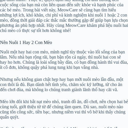
cuộc sống của bạn mà còn liên quan đến sức khỏe và hạnh phúc của
các bé mèo. Trong bài viết này, MeowCare sẽ cùng bạn tìm hiểu
những lợi ích, khó khăn, chi phí và kinh nghiệm khi nuôi 1 hoặc 2 con
mèo, đồng thời giải đáp các thắc mắc thường gặp để giúp bạn lựa chọn
phương án phù hợp nhất. Hãy cùng MeowCare khám phá liệu nuôi hai
chú mèo có thực sự tốt hơn không nhé!
Nên Nuôi 1 Hay 2 Con Mèo
Nuôi một hay hai con mèo, mình nghĩ tùy thuộc vào lối sống của bạn
lắm. Nếu nhà bạn rộng rãi, bạn bận rộn cả ngày, thì nuôi hai con sẽ
hay ho hơn. Chúng là loài sống bầy đàn, có bạn đồng hành thì vui đùa,
ít cô đơn, không quậy phá lung tung khi bạn vắng nhà.
Nhưng nếu không gian chật hẹp hay bạn mới nuôi mèo lần đầu, một
con thôi là đủ. Bạn dành hết tình yêu, chăm sóc kỹ lưỡng, từ cho ăn
đến chơi đùa, mà không lo chúng tranh giành lãnh thổ hay cãi vã.
Mèo lớn đôi khi bắt nạt mèo nhỏ, tranh đồ ăn, đồ chơi, nên chọn hai bé
cùng tuổi, giới thiệu từ từ để chúng làm quen. Dù sao, nuôi mèo nào
cũng tốn công sức, tiền bạc, nhưng niềm vui thì vô bờ khi thấy chúng
quấn quýt.