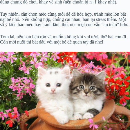
dùng chung đồ chơi, khay vệ sinh (nên chuẩn bị n+1 khay nhé).
Tuy nhiên, cần chọn mèo cùng tuổi để dễ hòa hợp, tránh mèo lớn bắt
nạt bé nhỏ. Nếu không hợp, chúng cãi nhau, bạn lại stress thêm. Một
số ý kiến bảo mèo hay tranh lãnh thổ, nên một con vẫn “an toàn” hơn.
Tóm lại, nếu bạn bận rộn và muốn không khí vui tươi, thử hai con đi.
Còn mới nuôi thì bắt đầu với một bé để quen tay đã nhé!