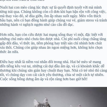
Nuôi hai con mèo cùng lúc thực sự là quyết định tuyệt vời mà mình
từng trải qua. Chúng không còn cô đơn khi bạn bận rộn với công việc,
mà thay vào đó, sẽ đùa giỡn, ôm ấp nhau suốt ngày. Mèo vốn thích
bầu bạn, nên có bạn đồng hành giúp chúng vui vẻ, giảm stress và tránh
những hành vi nghịch ngợm như cào cấu đồ đạc.
Hơn nữa, bạn còn cứu được hai mạng sống thay vì một, đặc biệt với
những chú mèo nhỏ chưa tìm được nhà. Chi phí nuôi cũng chẳng tăng
gấp đôi đâu, vì thức ăn, tiêm phòng hay triệt sản chỉ nhỉnh hơn chút
xíu thôi. Chúng còn giúp nhau ăn ngon miệng hơn, không kén chọn
thức ăn nữa.
Điều hay nhất là niềm vui nhân đôi trong nhà. Hai bé mèo sẽ mang
đến tiếng kêu vui tai, những cái dụi đầu ấm áp, và cả khoảnh khắc dễ
thương khi chúng săn gián hay chuột thay bạn. Nhà có trẻ nhỏ thì càng
tốt, vì chúng dạy con cái cách yêu thương, chia sẻ một cách tự nhiên.
Cuộc sống bỗng dưng ấm áp và rộn ràng hơn bao giờ hết!