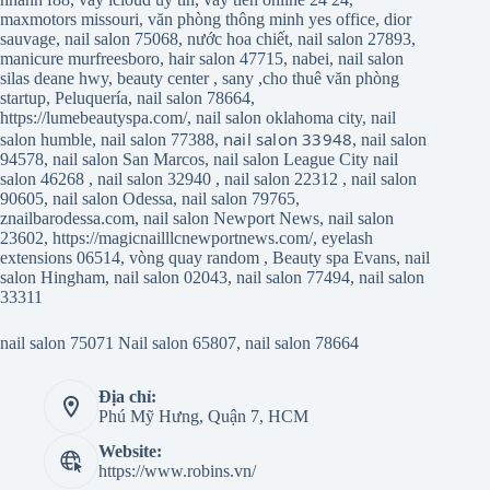
maxmotors missouri
,
văn phòng thông minh yes office
,
dior
sauvage
,
nail salon 75068
,
nước hoa chiết
,
nail salon 27893
,
manicure murfreesboro
,
hair salon 47715
,
nabei
,
nail salon
silas deane hwy
,
beauty center
,
sany
,
cho thuê văn phòng
startup
,
Peluquería
,
nail salon 78664
,
https://lumebeautyspa.com/
,
nail salon oklahoma city
,
nail
nail salon 33948
salon humble
,
nail salon 77388
,
,
nail salon
94578
,
nail salon San Marcos
,
nail salon League City
nail
salon 46268
,
nail salon 32940
,
nail salon 22312
,
nail salon
90605
,
nail salon Odessa
,
nail salon 79765
,
znailbarodessa.com
,
nail salon Newport News
,
nail salon
23602
,
https://magicnailllcnewportnews.com/
,
eyelash
extensions 06514
,
vòng quay random
,
Beauty spa Evans
,
nail
salon Hingham
,
nail salon 02043
,
nail salon 77494
,
nail salon
33311
nail salon 75071
Nail salon 65807
,
nail salon 78664
Địa chỉ:
Phú Mỹ Hưng, Quận 7, HCM
Website:
https://www.robins.vn/