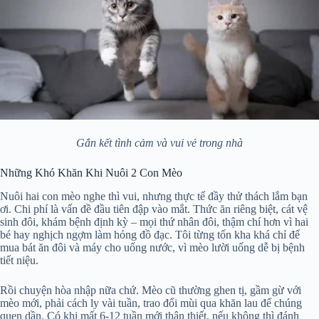
Gắn kết tình cảm và vui vẻ trong nhà
Những Khó Khăn Khi Nuôi 2 Con Mèo
Nuôi hai con mèo nghe thì vui, nhưng thực tế đầy thử thách lắm bạn
ơi. Chi phí là vấn đề đầu tiên đập vào mắt. Thức ăn riêng biệt, cát vệ
sinh đôi, khám bệnh định kỳ – mọi thứ nhân đôi, thậm chí hơn vì hai
bé hay nghịch ngợm làm hỏng đồ đạc. Tôi từng tốn kha khá chỉ để
mua bát ăn đôi và máy cho uống nước, vì mèo lười uống dễ bị bệnh
tiết niệu.
Rồi chuyện hòa nhập nữa chứ. Mèo cũ thường ghen tị, gầm gừ với
mèo mới, phải cách ly vài tuần, trao đổi mùi qua khăn lau để chúng
quen dần. Có khi mất 6-12 tuần mới thân thiết, nếu không thì đánh