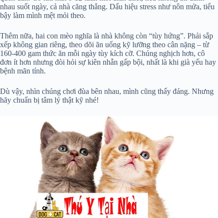
nhau suốt ngày, cả nhà căng thẳng. Dấu hiệu stress như nôn mửa, tiểu
bậy làm mình mệt mỏi theo.
Thêm nữa, hai con mèo nghĩa là nhà không còn “tùy hứng”. Phải sắp
xếp không gian riêng, theo dõi ăn uống kỹ lưỡng theo cân nặng – từ
160-400 gam thức ăn mỗi ngày tùy kích cỡ. Chúng nghịch hơn, cô
đơn ít hơn nhưng đòi hỏi sự kiên nhẫn gấp bội, nhất là khi già yếu hay
bệnh mãn tính.
Dù vậy, nhìn chúng chơi đùa bên nhau, mình cũng thấy đáng. Nhưng
hãy chuẩn bị tâm lý thật kỹ nhé!