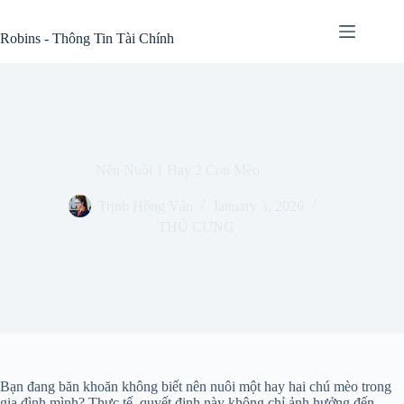
Skip
to
Robins - Thông Tin Tài Chính
content
Nên Nuôi 1 Hay 2 Con Mèo
Trịnh Hồng Vân
January 3, 2026
THÚ CƯNG
Bạn đang băn khoăn không biết nên nuôi một hay hai chú mèo trong
gia đình mình? Thực tế, quyết định này không chỉ ảnh hưởng đến