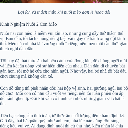
Lợi ích và thách thức khi nuôi mèo đơn lẻ hoặc đôi
Kinh Nghiệm Nuôi 2 Con Mèo
Nuôi hai con mèo là niềm vui lớn lao, nhưng cũng đầy thử thách thú
vị. Ban đầu, tôi tách chúng riêng biệt vài ngày để tránh xung đột lãnh
thổ. Mèo cũ coi nhà là “vương quốc” riêng, nên mèo mới cần thời gian
thích nghi dần dần.
Tôi hay đặt bát thức ăn hai bên cánh cửa đóng kín, để chúng ngửi mùi
và liên kết ăn uống với sự hiện diện của nhau. Dần dần di chuyển bát
gần hơn, rồi mở hé cửa cho nhìn ngửi. Nhờ vậy, hai bé nhà tôi bắt đầu
chơi chung mà không cắn xé.
Còn đồ dùng thì phải nhân đôi: hai hộp vệ sinh, hai giường ngủ, hai bộ
đồ chơi. Mỗi con có nhu cầu vuốt ve riêng, nên tôi luân phiên ôm ấp
để tránh ghen tị. Đôi khi vẫn có tranh cãi nhỏ, nhưng giám sát chặt là
ổn.
Tiền bạc cũng cần tính toán, từ thức ăn chất lượng đến khám định kỳ.
Giờ đây, hai bé quấn quýt như anh em, nhà lúc nào cũng rộn ràng
tiếng kêu vui vẻ. Ai đang định nuôi thì cứ thử nhé, kiên nhẫn là chìa