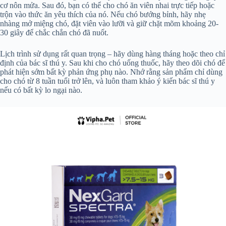
cơ nôn mửa. Sau đó, bạn có thể cho chó ăn viên nhai trực tiếp hoặc
trộn vào thức ăn yêu thích của nó. Nếu chó bướng bỉnh, hãy nhẹ
nhàng mở miệng chó, đặt viên vào lưỡi và giữ chặt mõm khoảng 20-
30 giây để chắc chắn chó đã nuốt.
Lịch trình sử dụng rất quan trọng – hãy dùng hàng tháng hoặc theo chỉ
định của bác sĩ thú y. Sau khi cho chó uống thuốc, hãy theo dõi chó để
phát hiện sớm bất kỳ phản ứng phụ nào. Nhớ rằng sản phẩm chỉ dùng
cho chó từ 8 tuần tuổi trở lên, và luôn tham khảo ý kiến bác sĩ thú y
nếu có bất kỳ lo ngại nào.