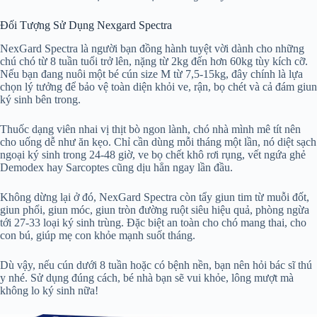
Đối Tượng Sử Dụng Nexgard Spectra
NexGard Spectra là người bạn đồng hành tuyệt vời dành cho những
chú chó từ 8 tuần tuổi trở lên, nặng từ 2kg đến hơn 60kg tùy kích cỡ.
Nếu bạn đang nuôi một bé cún size M từ 7,5-15kg, đây chính là lựa
chọn lý tưởng để bảo vệ toàn diện khỏi ve, rận, bọ chét và cả đám giun
ký sinh bên trong.
Thuốc dạng viên nhai vị thịt bò ngon lành, chó nhà mình mê tít nên
cho uống dễ như ăn kẹo. Chỉ cần dùng mỗi tháng một lần, nó diệt sạch
ngoại ký sinh trong 24-48 giờ, ve bọ chết khô rơi rụng, vết ngứa ghẻ
Demodex hay Sarcoptes cũng dịu hẳn ngay lần đầu.
Không dừng lại ở đó, NexGard Spectra còn tẩy giun tim từ muỗi đốt,
giun phổi, giun móc, giun tròn đường ruột siêu hiệu quả, phòng ngừa
tới 27-33 loại ký sinh trùng. Đặc biệt an toàn cho chó mang thai, cho
con bú, giúp mẹ con khỏe mạnh suốt tháng.
Dù vậy, nếu cún dưới 8 tuần hoặc có bệnh nền, bạn nên hỏi bác sĩ thú
y nhé. Sử dụng đúng cách, bé nhà bạn sẽ vui khỏe, lông mượt mà
không lo ký sinh nữa!