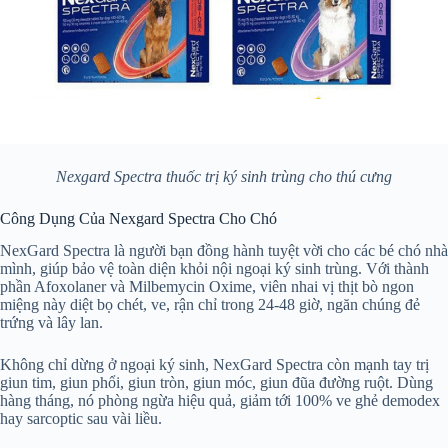
Nexgard Spectra thuốc trị ký sinh trùng cho thú cưng
Công Dụng Của Nexgard Spectra Cho Chó
NexGard Spectra là người bạn đồng hành tuyệt vời cho các bé chó nhà
mình, giúp bảo vệ toàn diện khỏi nội ngoại ký sinh trùng. Với thành
phần Afoxolaner và Milbemycin Oxime, viên nhai vị thịt bò ngon
miệng này diệt bọ chét, ve, rận chỉ trong 24-48 giờ, ngăn chúng đẻ
trứng và lây lan.
Không chỉ dừng ở ngoại ký sinh, NexGard Spectra còn mạnh tay trị
giun tim, giun phổi, giun tròn, giun móc, giun đũa đường ruột. Dùng
hàng tháng, nó phòng ngừa hiệu quả, giảm tới 100% ve ghẻ demodex
hay sarcoptic sau vài liều.