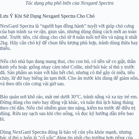
Tác dụng phụ phổ biến của Nexgard Spectra
Lưu Ý Khi Sử Dụng Nexgard Spectra Cho Chó
NexGard Spectra là “người bạn đồng hành” tuyệt vời giúp chó cưng
của bạn tránh xa ve rận, giun sán, nhưng dùng đúng cách mới an toàn
nhé. Trước tiên, chỉ dùng cho chó từ 8 tuần tuổi trở lên và nặng ít nhất
2kg. Hãy cân chó kỹ để chọn liều lượng phù hợp, tránh dùng thừa hay
thiếu.
Nếu chó nhà bạn đang mang thai, cho con bú, có tiền sử co giật, thần
kinh yếu hoặc giống nhạy cảm như Collie, nhớ hỏi bác sĩ thú y trước
đã. Sản phẩm an toàn với hầu hết chó, nhưng có thể gây ói mửa, tiêu
chảy, lừ đừ hay biếng ăn tạm thời. Cho ăn trước khi dùng để giảm nôn,
và theo dõi cún cưng vài giờ sau.
Bảo quản nơi khô ráo, mát mẻ dưới 30°C, tránh nắng và xa tay trẻ em.
Đừng dùng cho mèo hay động vật khác, và tuân thủ lịch hàng tháng
theo chỉ dẫn. Nếu chó nhiễm giun tim nặng, kiểm tra trước để điều trị
đúng. Rửa tay sạch sau khi cho uống, và đọc kỹ hướng dẫn trên bao
bì.
Dùng NexGard Spectra đúng là bảo vệ cún yêu khỏe mạnh, nhưng
bác sĩ thú y luôn là “cố vấn” đáng tin nhất cho trường hợp riêng của