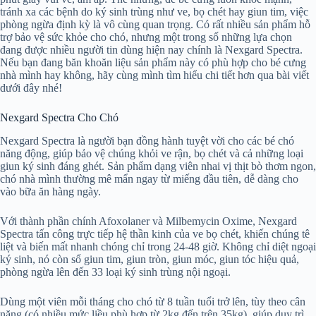
tránh xa các bệnh do ký sinh trùng như ve, bọ chét hay giun tim, việc
phòng ngừa định kỳ là vô cùng quan trọng. Có rất nhiều sản phẩm hỗ
trợ bảo vệ sức khỏe cho chó, nhưng một trong số những lựa chọn
đang được nhiều người tin dùng hiện nay chính là Nexgard Spectra.
Nếu bạn đang băn khoăn liệu sản phẩm này có phù hợp cho bé cưng
nhà mình hay không, hãy cùng mình tìm hiểu chi tiết hơn qua bài viết
dưới đây nhé!
Nexgard Spectra Cho Chó
Nexgard Spectra là người bạn đồng hành tuyệt vời cho các bé chó
năng động, giúp bảo vệ chúng khỏi ve rận, bọ chét và cả những loại
giun ký sinh đáng ghét. Sản phẩm dạng viên nhai vị thịt bò thơm ngon,
chó nhà mình thường mê mẩn ngay từ miếng đầu tiên, dễ dàng cho
vào bữa ăn hàng ngày.
Với thành phần chính Afoxolaner và Milbemycin Oxime, Nexgard
Spectra tấn công trực tiếp hệ thần kinh của ve bọ chét, khiến chúng tê
liệt và biến mất nhanh chóng chỉ trong 24-48 giờ. Không chỉ diệt ngoại
ký sinh, nó còn sổ giun tim, giun tròn, giun móc, giun tóc hiệu quả,
phòng ngừa lên đến 33 loại ký sinh trùng nội ngoại.
Dùng một viên mỗi tháng cho chó từ 8 tuần tuổi trở lên, tùy theo cân
nặng (có nhiều mức liều phù hợp từ 2kg đến trên 35kg), giúp duy trì