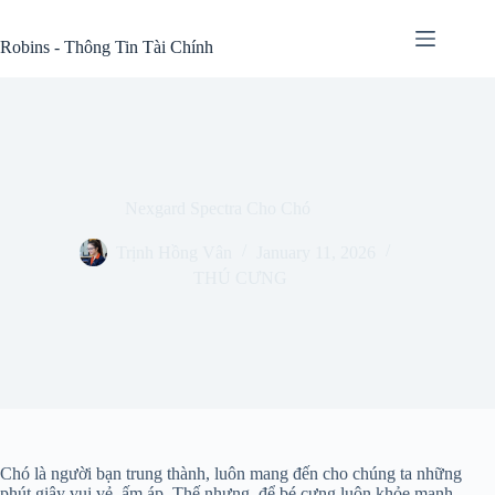
Skip
to
Robins - Thông Tin Tài Chính
content
Nexgard Spectra Cho Chó
Trịnh Hồng Vân
January 11, 2026
THÚ CƯNG
Chó là người bạn trung thành, luôn mang đến cho chúng ta những
phút giây vui vẻ, ấm áp. Thế nhưng, để bé cưng luôn khỏe mạnh,