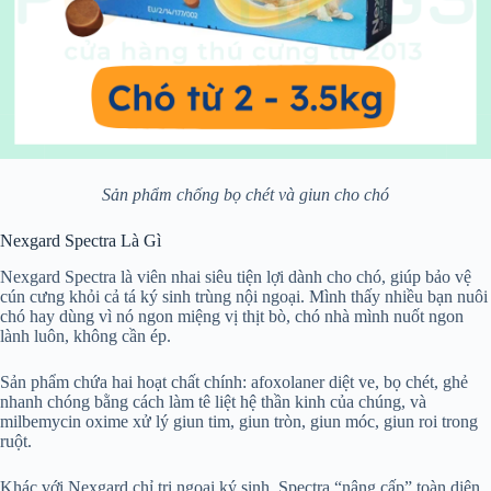
Sản phẩm chống bọ chét và giun cho chó
Nexgard Spectra Là Gì
Nexgard Spectra là viên nhai siêu tiện lợi dành cho chó, giúp bảo vệ
cún cưng khỏi cả tá ký sinh trùng nội ngoại. Mình thấy nhiều bạn nuôi
chó hay dùng vì nó ngon miệng vị thịt bò, chó nhà mình nuốt ngon
lành luôn, không cần ép.
Sản phẩm chứa hai hoạt chất chính: afoxolaner diệt ve, bọ chét, ghẻ
nhanh chóng bằng cách làm tê liệt hệ thần kinh của chúng, và
milbemycin oxime xử lý giun tim, giun tròn, giun móc, giun roi trong
ruột.
Khác với Nexgard chỉ trị ngoại ký sinh, Spectra “nâng cấp” toàn diện,