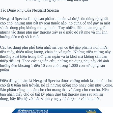
Tác Dụng Phụ Của Nexgard Spectra
Nexgard Spectra là một sản phẩm an toàn và được tin dùng rộng rãi
cho chó, nhưng như bất kỳ loại thuốc nào, nó cũng có thể gây ra một
số tác dụng phụ không mong muốn. Tuy nhiên, điều quan trọng là
những tác dụng phụ này thường xảy ra ở mức độ rất nhẹ và chỉ ảnh
hưởng đến một số ít chó.
Các tác dụng phụ phổ biến nhất mà bạn có thể gặp phải là nôn mửa,
tiêu chảy, thiếu năng lượng, chán ăn và ngứa. Những triệu chứng này
thường xuất hiện trong thời gian ngắn và tự khỏi mà không cần can
thiệp điều trị. Theo các nghiên cứu, những tác dụng phụ này chỉ ảnh
hưởng đến khoảng 1 đến 10 con chó trong 1.000 con sử dụng sản
phẩm.
Điều đáng an tâm là Nexgard Spectra được chứng minh là an toàn cho
chó từ 8 tuần tuổi trở lên, kể cả những giống chó nhạy cảm như Collie.
Sản phẩm cũng an toàn cho chó mang thai và đang cho con bú. Nếu
bạn nhận thấy chó có bất kỳ phản ứng bất thường nào sau khi sử
dụng, hãy liên hệ với bác sĩ thú y ngay để được tư vấn kịp thời.