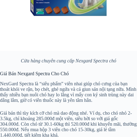
Cửa hàng chuyên cung cấp Nexgard Spectra chó
Giá Bán Nexgard Spectra Cho Chó
NexGard Spectra là “siêu phẩm” viên nhai giúp chó cưng của bạn
thoát khỏi ve rận, bọ chét, ghẻ ngứa và cả giun sán nội tạng nữa. Mình
thấy nhiều bạn nuôi chó hay lo lắng vì mấy con ký sinh trùng này dai
dẳng lắm, giờ có viên thuốc này là yên tâm hẳn.
Giá bán thì tùy kích cỡ chó mà dao động nhé. Ví dụ, cho chó nhỏ 2-
3.5kg, chỉ khoảng 285.000đ một viên, siêu hời so với giá gốc
304.000đ. Còn chó từ 30.1-60kg thì 520.000đ khi khuyến mãi, thường
550.000đ. Nếu mua hộp 3 viên cho chó 15-30kg, giá lẻ tầm
1.440.000đ, tiết kiệm kha khá.