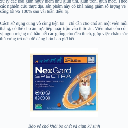
xử lý các loại giun nguy hiểm như giun tim, giun tròn, giun móc. Theo
các nghiên cứu thực địa, sản phẩm này có khả năng giảm số lượng ve
sống tới 96-100% sau vài tuần điều trị.
Cách sử dụng cũng vô cùng tiện lợi – chỉ cần cho chó ăn một viên mỗi
tháng, có thể cho ăn trực tiếp hoặc trộn vào thức ăn. Viên nhai còn có
vị ngon miệng mà hầu hết các giống chó đều thích, giúp việc chăm sóc
thú cưng trở nên dễ dàng hơn bao giờ hết.
Bảo vệ chó khỏi bọ chét và giun ký sinh