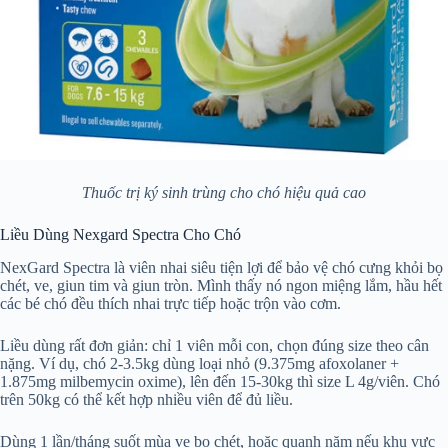
Thuốc trị ký sinh trùng cho chó hiệu quả cao
Liều Dùng Nexgard Spectra Cho Chó
NexGard Spectra là viên nhai siêu tiện lợi để bảo vệ chó cưng khỏi bọ
chét, ve, giun tim và giun tròn. Mình thấy nó ngon miệng lắm, hầu hết
các bé chó đều thích nhai trực tiếp hoặc trộn vào cơm.
Liều dùng rất đơn giản: chỉ 1 viên mỗi con, chọn đúng size theo cân
nặng. Ví dụ, chó 2-3.5kg dùng loại nhỏ (9.375mg afoxolaner +
1.875mg milbemycin oxime), lên đến 15-30kg thì size L 4g/viên. Chó
trên 50kg có thể kết hợp nhiều viên để đủ liều.
Dùng 1 lần/tháng suốt mùa ve bọ chét, hoặc quanh năm nếu khu vực