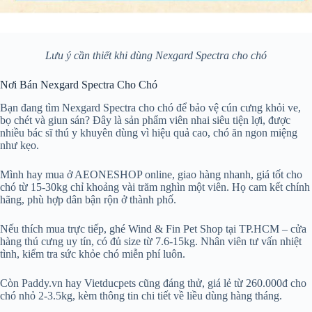
Lưu ý cần thiết khi dùng Nexgard Spectra cho chó
Nơi Bán Nexgard Spectra Cho Chó
Bạn đang tìm Nexgard Spectra cho chó để bảo vệ cún cưng khỏi ve,
bọ chét và giun sán? Đây là sản phẩm viên nhai siêu tiện lợi, được
nhiều bác sĩ thú y khuyên dùng vì hiệu quả cao, chó ăn ngon miệng
như kẹo.
Mình hay mua ở AEONESHOP online, giao hàng nhanh, giá tốt cho
chó từ 15-30kg chỉ khoảng vài trăm nghìn một viên. Họ cam kết chính
hãng, phù hợp dân bận rộn ở thành phố.
Nếu thích mua trực tiếp, ghé Wind & Fin Pet Shop tại TP.HCM – cửa
hàng thú cưng uy tín, có đủ size từ 7.6-15kg. Nhân viên tư vấn nhiệt
tình, kiểm tra sức khỏe chó miễn phí luôn.
Còn Paddy.vn hay Vietducpets cũng đáng thử, giá lẻ từ 260.000đ cho
chó nhỏ 2-3.5kg, kèm thông tin chi tiết về liều dùng hàng tháng.