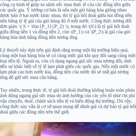
công cụ kinh tế giúp so sánh sức mua thực tế của các đồng tiền giữa
các quốc gia. Ý tưởng cơ bản là nếu một giỏ hàng hóa giống nhau
được bán ở hai nước khác nhau, thì tỷ giá hối đoái giữa hai đồng tiền
nên bằng tỷ lệ giá của giỏ hàng đó ở mỗi nước. Công thức tương đối
đơn giản: \( S = \frac{P_1}{P_2} \), trong đó \(S\) là tỷ giá hối đoái
giữa đồng tiền 1 và đồng tiền 2, còn \(P_1\) và \(P_2\) là giá của giỏ
hàng hóa tính bằng đồng tiền tương ứng.
Lý thuyết này dựa trên giả định rằng trong một thị trường hiệu quả,
cùng một loại hàng hóa sẽ có cùng mức giá khi quy đổi sang cùng một
loại tiền tệ. Ngoài ra, còn có dạng ngang giá sức mua tương đối, tính
đến sự khác biệt về tỷ lệ lạm phát giữa các quốc gia. Nếu một nước có
lạm phát cao hơn nước kia, đồng tiền của nước đó sẽ mất giá tương
ứng để giữ sức mua cân bằng.
Tuy nhiên, trong thực tế, tỷ giá hối đoái thường không hoàn toàn phản
ánh đúng ngang giá sức mua do ảnh hưởng của các yếu tố như chi phí
vận chuyển, thuế, chính sách tiền tệ và biến động thị trường. Dù vậy,
công thức này vẫn là cơ sở quan trọng để đánh giá và dự báo tỷ giá hối
đoái giữa các đồng tiền trên thế giới.