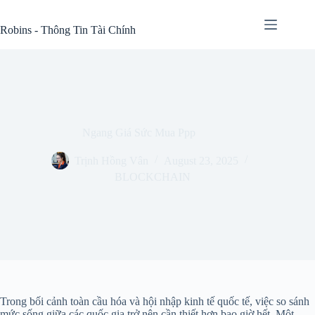
Skip
to
Robins - Thông Tin Tài Chính
content
Ngang Giá Sức Mua Ppp
Trịnh Hồng Vân
August 23, 2025
BLOCKCHAIN
Trong bối cảnh toàn cầu hóa và hội nhập kinh tế quốc tế, việc so sánh
mức sống giữa các quốc gia trở nên cần thiết hơn bao giờ hết. Một