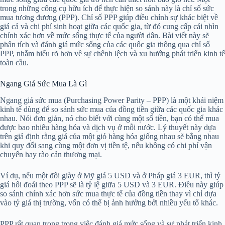
trong những công cụ hữu ích để thực hiện so sánh này là chỉ số sức
mua tương đương (PPP). Chỉ số PPP giúp điều chỉnh sự khác biệt về
giá cả và chi phí sinh hoạt giữa các quốc gia, từ đó cung cấp cái nhìn
chính xác hơn về mức sống thực tế của người dân. Bài viết này sẽ
phân tích và đánh giá mức sống của các quốc gia thông qua chỉ số
PPP, nhằm hiểu rõ hơn về sự chênh lệch và xu hướng phát triển kinh tế
toàn cầu.
Ngang Giá Sức Mua Là Gì
Ngang giá sức mua (Purchasing Power Parity – PPP) là một khái niệm
kinh tế dùng để so sánh sức mua của đồng tiền giữa các quốc gia khác
nhau. Nói đơn giản, nó cho biết với cùng một số tiền, bạn có thể mua
được bao nhiêu hàng hóa và dịch vụ ở mỗi nước. Lý thuyết này dựa
trên giả định rằng giá của một giỏ hàng hóa giống nhau sẽ bằng nhau
khi quy đổi sang cùng một đơn vị tiền tệ, nếu không có chi phí vận
chuyển hay rào cản thương mại.
Ví dụ, nếu một đôi giày ở Mỹ giá 5 USD và ở Pháp giá 3 EUR, thì tỷ
giá hối đoái theo PPP sẽ là tỷ lệ giữa 5 USD và 3 EUR. Điều này giúp
so sánh chính xác hơn sức mua thực tế của đồng tiền thay vì chỉ dựa
vào tỷ giá thị trường, vốn có thể bị ảnh hưởng bởi nhiều yếu tố khác.
PPP rất quan trọng trong việc đánh giá mức sống và sự phát triển kinh