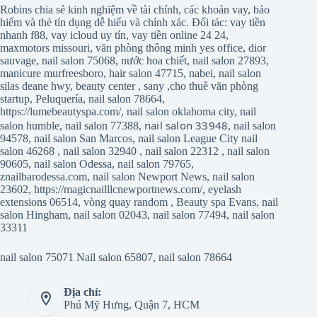
Robins chia sẻ kinh nghiệm về tài chính, các khoản vay, bảo
hiểm và thẻ tín dụng dễ hiểu và chính xác. Đối tác:
vay tiền
nhanh f88
,
vay icloud uy tín
,
vay tiền online 24 24
,
maxmotors missouri
,
văn phòng thông minh yes office
,
dior
sauvage
,
nail salon 75068
,
nước hoa chiết
,
nail salon 27893
,
manicure murfreesboro
,
hair salon 47715
,
nabei
,
nail salon
silas deane hwy
,
beauty center
,
sany
,
cho thuê văn phòng
startup
,
Peluquería
,
nail salon 78664
,
https://lumebeautyspa.com/
,
nail salon oklahoma city
,
nail
nail salon 33948
salon humble
,
nail salon 77388
,
,
nail salon
94578
,
nail salon San Marcos
,
nail salon League City
nail
salon 46268
,
nail salon 32940
,
nail salon 22312
,
nail salon
90605
,
nail salon Odessa
,
nail salon 79765
,
znailbarodessa.com
,
nail salon Newport News
,
nail salon
23602
,
https://magicnailllcnewportnews.com/
,
eyelash
extensions 06514
,
vòng quay random
,
Beauty spa Evans
,
nail
salon Hingham
,
nail salon 02043
,
nail salon 77494
,
nail salon
33311
nail salon 75071
Nail salon 65807
,
nail salon 78664
Địa chỉ:
Phú Mỹ Hưng, Quận 7, HCM