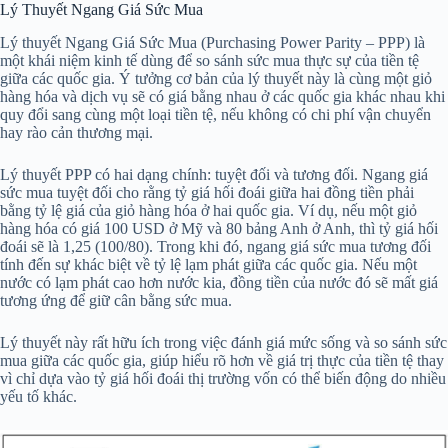
Lý Thuyết Ngang Giá Sức Mua
Lý thuyết Ngang Giá Sức Mua (Purchasing Power Parity – PPP) là
một khái niệm kinh tế dùng để so sánh sức mua thực sự của tiền tệ
giữa các quốc gia. Ý tưởng cơ bản của lý thuyết này là cùng một giỏ
hàng hóa và dịch vụ sẽ có giá bằng nhau ở các quốc gia khác nhau khi
quy đổi sang cùng một loại tiền tệ, nếu không có chi phí vận chuyển
hay rào cản thương mại.
Lý thuyết PPP có hai dạng chính: tuyệt đối và tương đối. Ngang giá
sức mua tuyệt đối cho rằng tỷ giá hối đoái giữa hai đồng tiền phải
bằng tỷ lệ giá của giỏ hàng hóa ở hai quốc gia. Ví dụ, nếu một giỏ
hàng hóa có giá 100 USD ở Mỹ và 80 bảng Anh ở Anh, thì tỷ giá hối
đoái sẽ là 1,25 (100/80). Trong khi đó, ngang giá sức mua tương đối
tính đến sự khác biệt về tỷ lệ lạm phát giữa các quốc gia. Nếu một
nước có lạm phát cao hơn nước kia, đồng tiền của nước đó sẽ mất giá
tương ứng để giữ cân bằng sức mua.
Lý thuyết này rất hữu ích trong việc đánh giá mức sống và so sánh sức
mua giữa các quốc gia, giúp hiểu rõ hơn về giá trị thực của tiền tệ thay
vì chỉ dựa vào tỷ giá hối đoái thị trường vốn có thể biến động do nhiều
yếu tố khác.