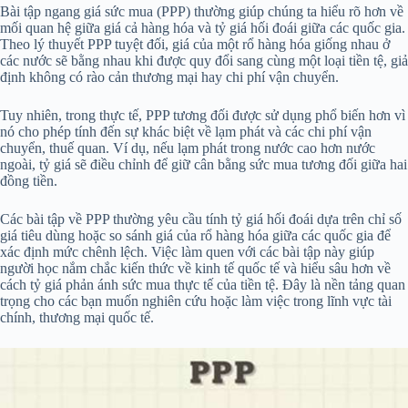
Bài tập ngang giá sức mua (PPP) thường giúp chúng ta hiểu rõ hơn về
mối quan hệ giữa giá cả hàng hóa và tỷ giá hối đoái giữa các quốc gia.
Theo lý thuyết PPP tuyệt đối, giá của một rổ hàng hóa giống nhau ở
các nước sẽ bằng nhau khi được quy đổi sang cùng một loại tiền tệ, giả
định không có rào cản thương mại hay chi phí vận chuyển.
Tuy nhiên, trong thực tế, PPP tương đối được sử dụng phổ biến hơn vì
nó cho phép tính đến sự khác biệt về lạm phát và các chi phí vận
chuyển, thuế quan. Ví dụ, nếu lạm phát trong nước cao hơn nước
ngoài, tỷ giá sẽ điều chỉnh để giữ cân bằng sức mua tương đối giữa hai
đồng tiền.
Các bài tập về PPP thường yêu cầu tính tỷ giá hối đoái dựa trên chỉ số
giá tiêu dùng hoặc so sánh giá của rổ hàng hóa giữa các quốc gia để
xác định mức chênh lệch. Việc làm quen với các bài tập này giúp
người học nắm chắc kiến thức về kinh tế quốc tế và hiểu sâu hơn về
cách tỷ giá phản ánh sức mua thực tế của tiền tệ. Đây là nền tảng quan
trọng cho các bạn muốn nghiên cứu hoặc làm việc trong lĩnh vực tài
chính, thương mại quốc tế.