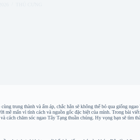
 2026
THÚ CƯNG
vô cùng trung thành và ấm áp, chắc hẳn sẽ không thể bỏ qua giống ng
 mê mẩn vì tính cách và nguồn gốc đặc biệt của mình. Trong bài viết nà
ua và cách chăm sóc ngao Tây Tạng thuần chủng. Hy vọng bạn sẽ tìm thấ