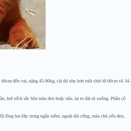
 66cm đến vai, nặng 45-90kg, cái thì nhẹ hơn một chút từ 60cm và 34-
sâu, hơi xếch sắc bén màu đen hoặc nâu, tai to dài rủ xuống. Phần cổ
Bộ lông hai lớp: trong ngắn mềm, ngoài dài cứng, màu chủ yếu đen,