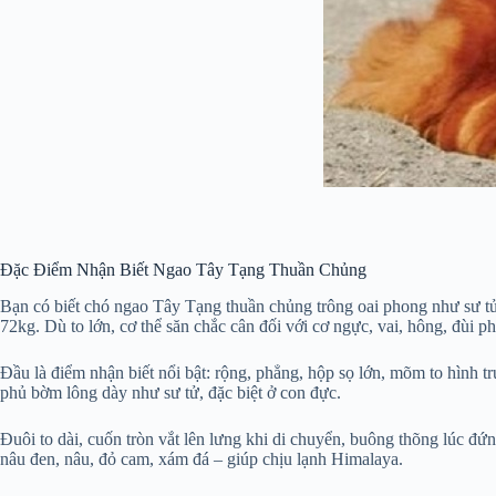
Đặc Điểm Nhận Biết Ngao Tây Tạng Thuần Chủng
Bạn có biết chó ngao Tây Tạng thuần chủng trông oai phong như sư tử
72kg. Dù to lớn, cơ thể săn chắc cân đối với cơ ngực, vai, hông, đùi p
Đầu là điểm nhận biết nổi bật: rộng, phẳng, hộp sọ lớn, mõm to hình t
phủ bờm lông dày như sư tử, đặc biệt ở con đực.
Đuôi to dài, cuốn tròn vắt lên lưng khi di chuyển, buông thõng lúc đ
nâu đen, nâu, đỏ cam, xám đá – giúp chịu lạnh Himalaya.