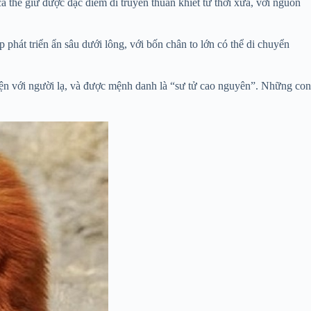
 thể giữ được đặc điểm di truyền thuần khiết từ thời xưa, với nguồn
hát triển ẩn sâu dưới lông, với bốn chân to lớn có thể di chuyển
hiện với người lạ, và được mệnh danh là “sư tử cao nguyên”. Những con