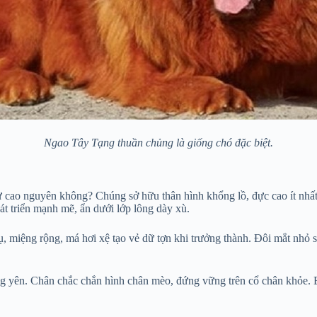
Ngao Tây Tạng thuần chủng là giống chó đặc biệt.
 cao nguyên không? Chúng sở hữu thân hình khổng lồ, đực cao ít nhất
hát triển mạnh mẽ, ẩn dưới lớp lông dày xù.
rụ, miệng rộng, má hơi xệ tạo vẻ dữ tợn khi trưởng thành. Đôi mắt nhỏ 
ứng yên. Chân chắc chắn hình chân mèo, đứng vững trên cổ chân khỏe. 