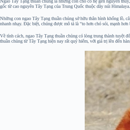
Ngao Tây Tạng thuần chủng là những con chó có hệ gen nguyên thủy, gầ
gốc từ cao nguyên Tây Tạng của Trung Quốc thuộc dãy núi Himalaya
Những con ngao Tây Tạng thuần chủng sở hữu thân hình khổng lồ, cân 
nhanh nhạy. Đặc biệt, chúng được mô tả là “to hơn chó sói, mạnh hơn
Về tính cách, ngao Tây Tạng thuần chủng có lòng trung thành tuyệt đố
thuần chủng từ Tây Tạng hiện nay rất quý hiếm, với giá trị lên đến hàn