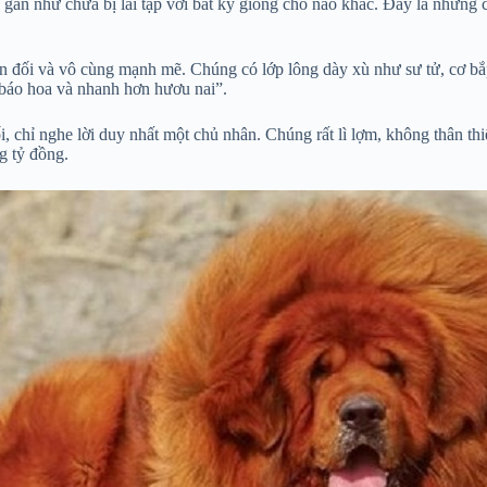
n như chưa bị lai tạp với bất kỳ giống chó nào khác. Đây là những cá
.
đối và vô cùng mạnh mẽ. Chúng có lớp lông dày xù như sư tử, cơ bắp p
 báo hoa và nhanh hơn hươu nai”.
i, chỉ nghe lời duy nhất một chủ nhân. Chúng rất lì lợm, không thân t
g tỷ đồng.