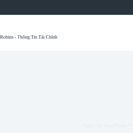
Skip
to
content
Robins - Thông Tin Tài Chính
Ngao Tây Tạng Thuần C