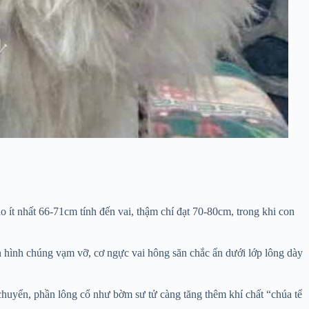
 ít nhất 66-71cm tính đến vai, thậm chí đạt 70-80cm, trong khi con
n hình chúng vạm vỡ, cơ ngực vai hông săn chắc ẩn dưới lớp lông dày
 chuyển, phần lông cổ như bờm sư tử càng tăng thêm khí chất “chúa tể