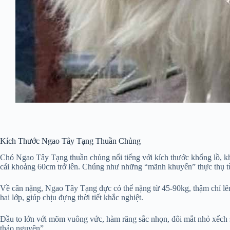
Kích Thước Ngao Tây Tạng Thuần Chủng
Chó Ngao Tây Tạng thuần chủng nổi tiếng với kích thước khổng lồ, khi
cái khoảng 60cm trở lên. Chúng như những “mãnh khuyển” thực thụ t
Về cân nặng, Ngao Tây Tạng đực có thể nặng từ 45-90kg, thậm chí lên
hai lớp, giúp chịu đựng thời tiết khắc nghiệt.
Đầu to lớn với mõm vuông vức, hàm răng sắc nhọn, đôi mắt nhỏ xếch sắ
thảo nguyên”.