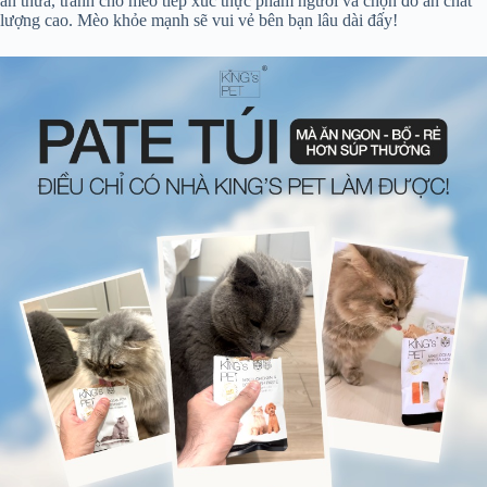
ăn thừa, tránh cho mèo tiếp xúc thực phẩm người và chọn đồ ăn chất
lượng cao. Mèo khỏe mạnh sẽ vui vẻ bên bạn lâu dài đấy!