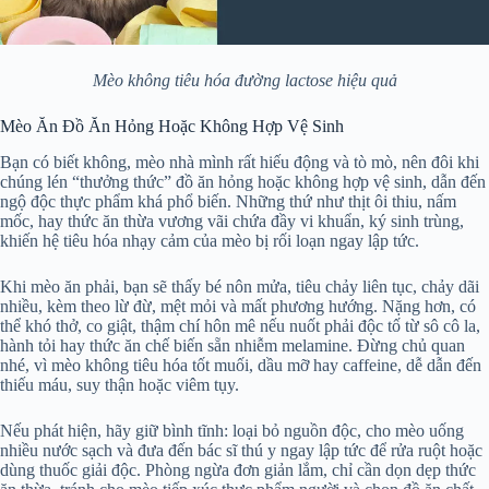
Mèo không tiêu hóa đường lactose hiệu quả
Mèo Ăn Đồ Ăn Hỏng Hoặc Không Hợp Vệ Sinh
Bạn có biết không, mèo nhà mình rất hiếu động và tò mò, nên đôi khi
chúng lén “thưởng thức” đồ ăn hỏng hoặc không hợp vệ sinh, dẫn đến
ngộ độc thực phẩm khá phổ biến. Những thứ như thịt ôi thiu, nấm
mốc, hay thức ăn thừa vương vãi chứa đầy vi khuẩn, ký sinh trùng,
khiến hệ tiêu hóa nhạy cảm của mèo bị rối loạn ngay lập tức.
Khi mèo ăn phải, bạn sẽ thấy bé nôn mửa, tiêu chảy liên tục, chảy dãi
nhiều, kèm theo lừ đừ, mệt mỏi và mất phương hướng. Nặng hơn, có
thể khó thở, co giật, thậm chí hôn mê nếu nuốt phải độc tố từ sô cô la,
hành tỏi hay thức ăn chế biến sẵn nhiễm melamine. Đừng chủ quan
nhé, vì mèo không tiêu hóa tốt muối, dầu mỡ hay caffeine, dễ dẫn đến
thiếu máu, suy thận hoặc viêm tụy.
Nếu phát hiện, hãy giữ bình tĩnh: loại bỏ nguồn độc, cho mèo uống
nhiều nước sạch và đưa đến bác sĩ thú y ngay lập tức để rửa ruột hoặc
dùng thuốc giải độc. Phòng ngừa đơn giản lắm, chỉ cần dọn dẹp thức