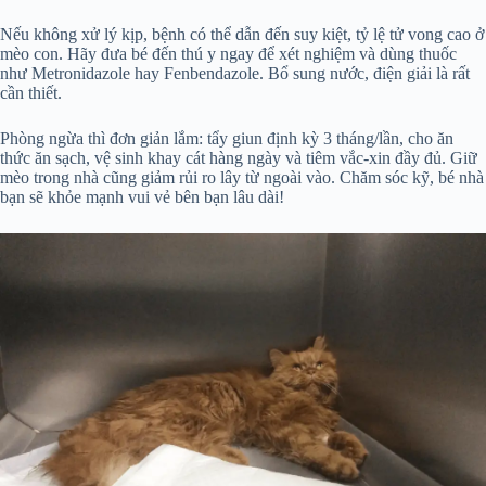
Nếu không xử lý kịp, bệnh có thể dẫn đến suy kiệt, tỷ lệ tử vong cao ở
mèo con. Hãy đưa bé đến thú y ngay để xét nghiệm và dùng thuốc
như Metronidazole hay Fenbendazole. Bổ sung nước, điện giải là rất
cần thiết.
Phòng ngừa thì đơn giản lắm: tẩy giun định kỳ 3 tháng/lần, cho ăn
thức ăn sạch, vệ sinh khay cát hàng ngày và tiêm vắc-xin đầy đủ. Giữ
mèo trong nhà cũng giảm rủi ro lây từ ngoài vào. Chăm sóc kỹ, bé nhà
bạn sẽ khỏe mạnh vui vẻ bên bạn lâu dài!