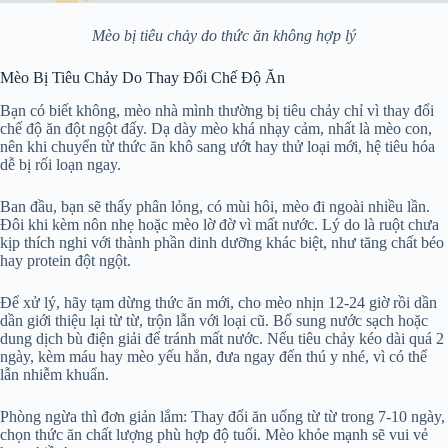
Mèo bị tiêu chảy do thức ăn không hợp lý
Mèo Bị Tiêu Chảy Do Thay Đổi Chế Độ Ăn
Bạn có biết không, mèo nhà mình thường bị tiêu chảy chỉ vì thay đổi
chế độ ăn đột ngột đấy. Dạ dày mèo khá nhạy cảm, nhất là mèo con,
nên khi chuyển từ thức ăn khô sang ướt hay thử loại mới, hệ tiêu hóa
dễ bị rối loạn ngay.
Ban đầu, bạn sẽ thấy phân lỏng, có mùi hôi, mèo đi ngoài nhiều lần.
Đôi khi kèm nôn nhẹ hoặc mèo lờ đờ vì mất nước. Lý do là ruột chưa
kịp thích nghi với thành phần dinh dưỡng khác biệt, như tăng chất béo
hay protein đột ngột.
Để xử lý, hãy tạm dừng thức ăn mới, cho mèo nhịn 12-24 giờ rồi dần
dần giới thiệu lại từ từ, trộn lẫn với loại cũ. Bổ sung nước sạch hoặc
dung dịch bù điện giải để tránh mất nước. Nếu tiêu chảy kéo dài quá 2
ngày, kèm máu hay mèo yếu hẳn, đưa ngay đến thú y nhé, vì có thể
lẫn nhiễm khuẩn.
Phòng ngừa thì đơn giản lắm: Thay đổi ăn uống từ từ trong 7-10 ngày,
chọn thức ăn chất lượng phù hợp độ tuổi. Mèo khỏe mạnh sẽ vui vẻ