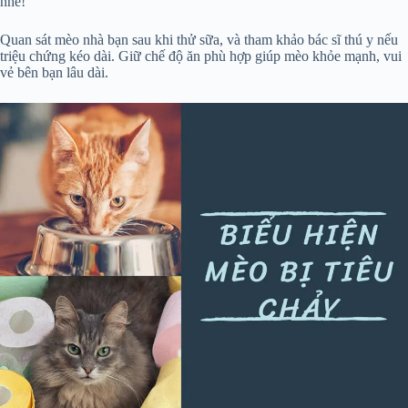
nhé!
Quan sát mèo nhà bạn sau khi thử sữa, và tham khảo bác sĩ thú y nếu
triệu chứng kéo dài. Giữ chế độ ăn phù hợp giúp mèo khỏe mạnh, vui
vẻ bên bạn lâu dài.