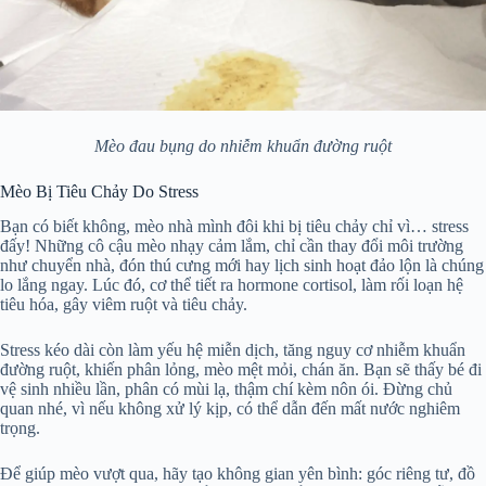
Mèo đau bụng do nhiễm khuẩn đường ruột
Mèo Bị Tiêu Chảy Do Stress
Bạn có biết không, mèo nhà mình đôi khi bị tiêu chảy chỉ vì… stress
đấy! Những cô cậu mèo nhạy cảm lắm, chỉ cần thay đổi môi trường
như chuyển nhà, đón thú cưng mới hay lịch sinh hoạt đảo lộn là chúng
lo lắng ngay. Lúc đó, cơ thể tiết ra hormone cortisol, làm rối loạn hệ
tiêu hóa, gây viêm ruột và tiêu chảy.
Stress kéo dài còn làm yếu hệ miễn dịch, tăng nguy cơ nhiễm khuẩn
đường ruột, khiến phân lỏng, mèo mệt mỏi, chán ăn. Bạn sẽ thấy bé đi
vệ sinh nhiều lần, phân có mùi lạ, thậm chí kèm nôn ói. Đừng chủ
quan nhé, vì nếu không xử lý kịp, có thể dẫn đến mất nước nghiêm
trọng.
Để giúp mèo vượt qua, hãy tạo không gian yên bình: góc riêng tư, đồ