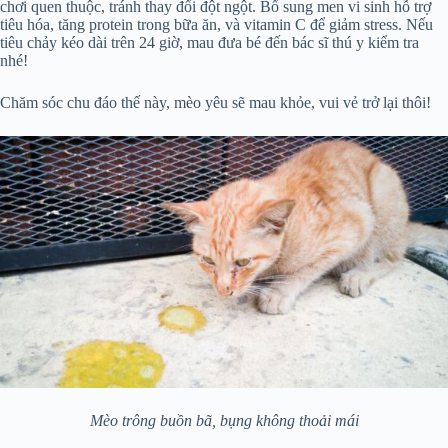
chơi quen thuộc, tránh thay đổi đột ngột. Bổ sung men vi sinh hỗ trợ
tiêu hóa, tăng protein trong bữa ăn, và vitamin C để giảm stress. Nếu
tiêu chảy kéo dài trên 24 giờ, mau đưa bé đến bác sĩ thú y kiểm tra
nhé!
Chăm sóc chu đáo thế này, mèo yêu sẽ mau khỏe, vui vẻ trở lại thôi!
Mèo trông buồn bã, bụng không thoải mái