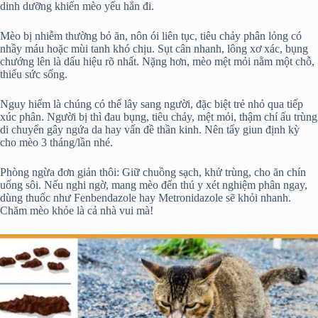
dinh dưỡng khiến mèo yếu hẳn đi.
Mèo bị nhiễm thường bỏ ăn, nôn ói liên tục, tiêu chảy phân lỏng có
nhầy máu hoặc mùi tanh khó chịu. Sụt cân nhanh, lông xơ xác, bụng
chướng lên là dấu hiệu rõ nhất. Nặng hơn, mèo mệt mỏi nằm một chỗ,
thiếu sức sống.
Nguy hiểm là chúng có thể lây sang người, đặc biệt trẻ nhỏ qua tiếp
xúc phân. Người bị thì đau bụng, tiêu chảy, mệt mỏi, thậm chí ấu trùng
di chuyển gây ngứa da hay vấn đề thần kinh. Nên tẩy giun định kỳ
cho mèo 3 tháng/lần nhé.
Phòng ngừa đơn giản thôi: Giữ chuồng sạch, khử trùng, cho ăn chín
uống sôi. Nếu nghi ngờ, mang mèo đến thú y xét nghiệm phân ngay,
dùng thuốc như Fenbendazole hay Metronidazole sẽ khỏi nhanh.
Chăm mèo khỏe là cả nhà vui mà!