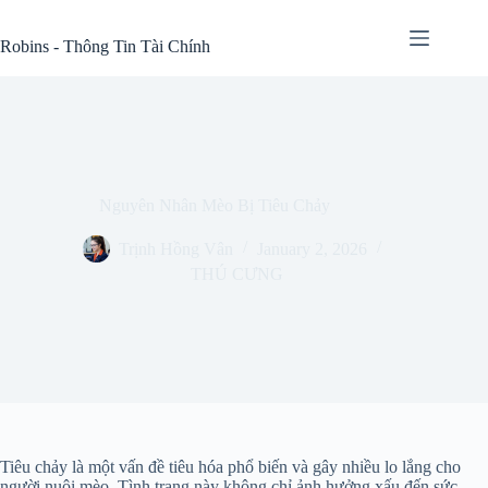
Skip
to
Robins - Thông Tin Tài Chính
content
Nguyên Nhân Mèo Bị Tiêu Chảy
Trịnh Hồng Vân
January 2, 2026
THÚ CƯNG
Tiêu chảy là một vấn đề tiêu hóa phổ biến và gây nhiều lo lắng cho
người nuôi mèo. Tình trạng này không chỉ ảnh hưởng xấu đến sức