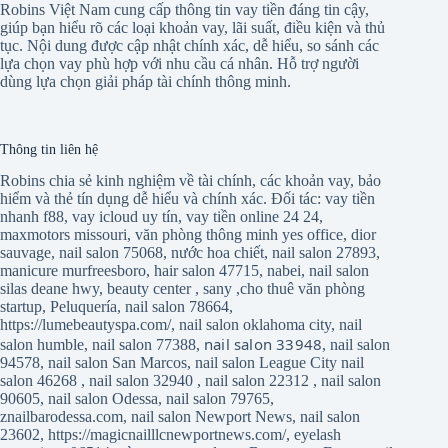
Robins Việt Nam cung cấp thông tin vay tiền đáng tin cậy,
giúp bạn hiểu rõ các loại khoản vay, lãi suất, điều kiện và thủ
tục. Nội dung được cập nhật chính xác, dễ hiểu, so sánh các
lựa chọn vay phù hợp với nhu cầu cá nhân. Hỗ trợ người
dùng lựa chọn giải pháp tài chính thông minh.
Thông tin liên hệ
Robins chia sẻ kinh nghiệm về tài chính, các khoản vay, bảo
hiểm và thẻ tín dụng dễ hiểu và chính xác. Đối tác:
vay tiền
nhanh f88
,
vay icloud uy tín
,
vay tiền online 24 24
,
maxmotors missouri
,
văn phòng thông minh yes office
,
dior
sauvage
,
nail salon 75068
,
nước hoa chiết
,
nail salon 27893
,
manicure murfreesboro
,
hair salon 47715
,
nabei
,
nail salon
silas deane hwy
,
beauty center
,
sany
,
cho thuê văn phòng
startup
,
Peluquería
,
nail salon 78664
,
https://lumebeautyspa.com/
,
nail salon oklahoma city
,
nail
nail salon 33948
salon humble
,
nail salon 77388
,
,
nail salon
94578
,
nail salon San Marcos
,
nail salon League City
nail
salon 46268
,
nail salon 32940
,
nail salon 22312
,
nail salon
90605
,
nail salon Odessa
,
nail salon 79765
,
znailbarodessa.com
,
nail salon Newport News
,
nail salon
23602
,
https://magicnailllcnewportnews.com/
,
eyelash