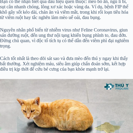
Bạn có thể nhận biết qua dấu hiệu quen thuộc: mèo bỏ ăn, ngủ li bì,
sụt cân nhanh chóng, lông xơ xác hoặc vàng da. Ví dụ, bệnh FIP thể
khô gây sốt kéo dài, chán ăn và viêm mắt, trong khi rối loạn tiêu hóa
từ viêm ruột hay tắc nghẽn làm mèo uể oải, đau bụng.
Nguyên nhân phổ biến từ nhiễm virus như Feline Coronavirus, giun
sán đường ruột, đến ung thư nội tạng khiến bụng phình to, đau đớn.
Đừng chủ quan, vì độc tố tích tụ có thể dẫn đến viêm phì đại nghiêm
trọng.
Cách tốt nhất là theo dõi sát sao và đưa mèo đến thú y ngay khi thấy
bất thường. Xét nghiệm máu, siêu âm giúp chẩn đoán sớm, kết hợp
điều trị kịp thời để cứu bé cưng của bạn khỏe mạnh trở lại.