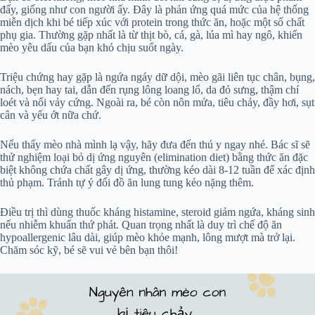
đấy, giống như con người ấy. Đây là phản ứng quá mức của hệ thống
miễn dịch khi bé tiếp xúc với protein trong thức ăn, hoặc một số chất
phụ gia. Thường gặp nhất là từ thịt bò, cá, gà, lúa mì hay ngô, khiến
mèo yêu dấu của bạn khó chịu suốt ngày.
Triệu chứng hay gặp là ngứa ngáy dữ dội, mèo gãi liên tục chân, bụng,
nách, bẹn hay tai, dẫn đến rụng lông loang lổ, da đỏ sưng, thậm chí
loét và nổi vảy cứng. Ngoài ra, bé còn nôn mửa, tiêu chảy, đầy hơi, sụt
cân và yếu ớt nữa chứ.
Nếu thấy mèo nhà mình lạ vậy, hãy đưa đến thú y ngay nhé. Bác sĩ sẽ
thử nghiệm loại bỏ dị ứng nguyên (elimination diet) bằng thức ăn đặc
biệt không chứa chất gây dị ứng, thường kéo dài 8-12 tuần để xác định
thủ phạm. Tránh tự ý đổi đồ ăn lung tung kẻo nặng thêm.
Điều trị thì dùng thuốc kháng histamine, steroid giảm ngứa, kháng sinh
nếu nhiễm khuẩn thứ phát. Quan trọng nhất là duy trì chế độ ăn
hypoallergenic lâu dài, giúp mèo khỏe mạnh, lông mượt mà trở lại.
Chăm sóc kỹ, bé sẽ vui vẻ bên bạn thôi!