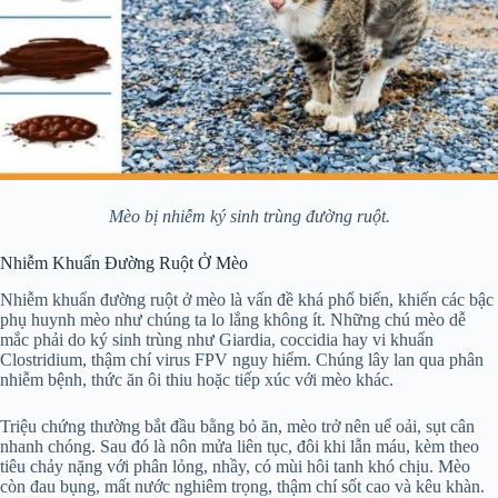
Mèo bị nhiễm ký sinh trùng đường ruột.
Nhiễm Khuẩn Đường Ruột Ở Mèo
Nhiễm khuẩn đường ruột ở mèo là vấn đề khá phổ biến, khiến các bậc
phụ huynh mèo như chúng ta lo lắng không ít. Những chú mèo dễ
mắc phải do ký sinh trùng như Giardia, coccidia hay vi khuẩn
Clostridium, thậm chí virus FPV nguy hiểm. Chúng lây lan qua phân
nhiễm bệnh, thức ăn ôi thiu hoặc tiếp xúc với mèo khác.
Triệu chứng thường bắt đầu bằng bỏ ăn, mèo trở nên uể oải, sụt cân
nhanh chóng. Sau đó là nôn mửa liên tục, đôi khi lẫn máu, kèm theo
tiêu chảy nặng với phân lỏng, nhầy, có mùi hôi tanh khó chịu. Mèo
còn đau bụng, mất nước nghiêm trọng, thậm chí sốt cao và kêu khàn.