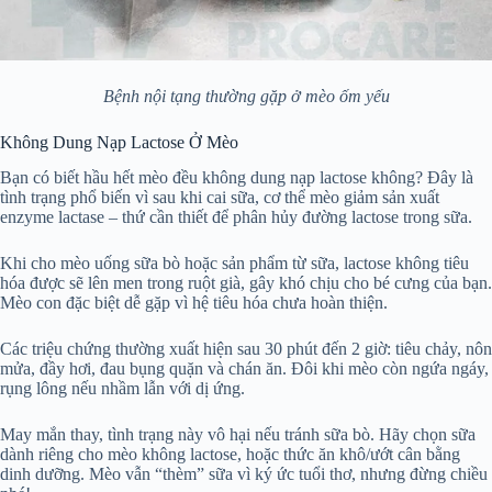
Bệnh nội tạng thường gặp ở mèo ốm yếu
Không Dung Nạp Lactose Ở Mèo
Bạn có biết hầu hết mèo đều không dung nạp lactose không? Đây là
tình trạng phổ biến vì sau khi cai sữa, cơ thể mèo giảm sản xuất
enzyme lactase – thứ cần thiết để phân hủy đường lactose trong sữa.
Khi cho mèo uống sữa bò hoặc sản phẩm từ sữa, lactose không tiêu
hóa được sẽ lên men trong ruột già, gây khó chịu cho bé cưng của bạn.
Mèo con đặc biệt dễ gặp vì hệ tiêu hóa chưa hoàn thiện.
Các triệu chứng thường xuất hiện sau 30 phút đến 2 giờ: tiêu chảy, nôn
mửa, đầy hơi, đau bụng quặn và chán ăn. Đôi khi mèo còn ngứa ngáy,
rụng lông nếu nhầm lẫn với dị ứng.
May mắn thay, tình trạng này vô hại nếu tránh sữa bò. Hãy chọn sữa
dành riêng cho mèo không lactose, hoặc thức ăn khô/ướt cân bằng
dinh dưỡng. Mèo vẫn “thèm” sữa vì ký ức tuổi thơ, nhưng đừng chiều