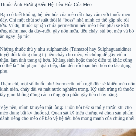
Thuốc Ảnh Hưởng Đến Hệ Tiêu Hóa Của Mèo
Bạn có biết không, hệ tiêu hóa của mèo rất nhạy cảm với thuốc men
đấy. Chỉ một chút sơ suất thôi là “boss” nhà mình có thể gặp rắc rối
lớn. Ví dụ, thuốc xịt rận chứa permethrin nếu mèo liếm phải sẽ kích
ứng niêm mạc dạ dày-ruột, gây nôn mửa, tiêu chảy, sùi bọt mép và bỏ
ăn ngay lập tức.
Những thuốc thú y như sulphamide (Trimazol hay Sulphaguanidine)
tuyệt đối không dùng trị tiêu chảy cho mèo, vì chúng dễ gây viêm
thận, làm tình trạng tệ hơn. Kháng sinh hoặc thuốc điều trị khác cũng
có thể là “thủ phạm” gián tiếp, dẫn đến rối loạn tiêu hóa do tác dụng
phụ.
Thậm chí, một số thuốc như Ivermectin nếu ngộ độc sẽ khiến mèo nôn
kinh niên, chảy dãi và mất nước nghiêm trọng. Ký sinh trùng từ thuốc
tẩy giun không đúng cách cũng góp phần gây tiêu chảy nặng.
Vậy nên, mình khuyên thật lòng: Luôn hỏi bác sĩ thú y trước khi cho
mèo dùng bất kỳ thuốc gì. Quan sát kỹ triệu chứng và chọn sản phẩm
dành riêng cho mèo để bảo vệ hệ tiêu hóa mong manh của chúng nhé!