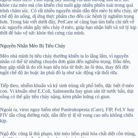
khỏe của mèo mà còn khiến chủ nuôi gặp nhiều phiền toái trong quá
trình chăm sóc. Có rất nhiều nguyên nhân dẫn đến mèo bị tiêu chảy, từ
chế độ ăn uống, dị ứng thực phẩm cho đến các bệnh lý nghiêm trọng
hơn. Trong bài viết dưới đây, PetCare sẽ cùng bạn tìm hiểu chi tiết về
các nguyên nhân gây tiêu chảy ở mèo, giúp bạn nhận biết và xử lý kịp
thời để bảo vệ sức khỏe thú cưng của mình.
Nguyên Nhân Mèo Bị Tiêu Chảy
Mèo nhà mình bị tiêu chảy thường khiến ta lo lắng lắm, vì nguyên
nhân có thể từ những chuyện đơn giản đến nghiêm trọng. Đầu tiên,
hay gặp nhất là do rối loạn tiêu hóa từ thức ăn ôi thiu, thay đổi đột
ngột chế độ ăn hoặc ăn phải đồ lạ như xác động vật thối rữa.
Tiếp theo, nhiễm khuẩn và ký sinh trùng rất phổ biến, đặc biệt ở mèo
con. Vi khuẩn như E.Coli, Salmonella hay giun sán từ nước bẩn, thịt
sống có thể gây tiêu chảy nặng, kèm phân loãng có giun.
Ngoài ra, virus nguy hiểm như Panleukopenia (Care), FIP, FeLV hay
FIV tấn công đường ruột, dẫn đến tỷ lệ tử vong cao nếu không chữa
kịp.
Ngộ độc cũng là thủ phạm, khi mèo liếm phải hóa chất diệt côn trùng,