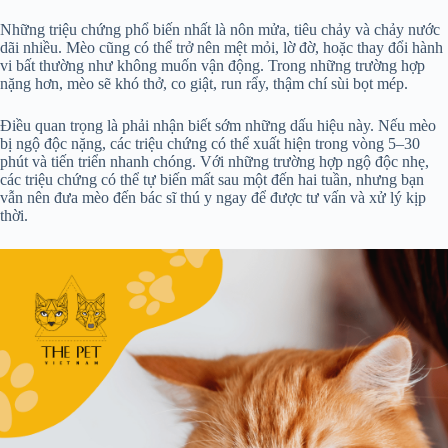
Những triệu chứng phổ biến nhất là nôn mửa, tiêu chảy và chảy nước
dãi nhiều. Mèo cũng có thể trở nên mệt mỏi, lờ đờ, hoặc thay đổi hành
vi bất thường như không muốn vận động. Trong những trường hợp
nặng hơn, mèo sẽ khó thở, co giật, run rẩy, thậm chí sùi bọt mép.
Điều quan trọng là phải nhận biết sớm những dấu hiệu này. Nếu mèo
bị ngộ độc nặng, các triệu chứng có thể xuất hiện trong vòng 5–30
phút và tiến triển nhanh chóng. Với những trường hợp ngộ độc nhẹ,
các triệu chứng có thể tự biến mất sau một đến hai tuần, nhưng bạn
vẫn nên đưa mèo đến bác sĩ thú y ngay để được tư vấn và xử lý kịp
thời.