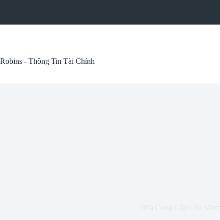
Skip
to
content
Robins - Thông Tin Tài Chính
Nhà Cung Cấp Của Vinm