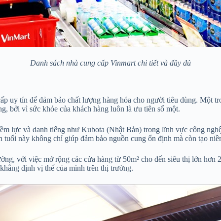
Danh sách nhà cung cấp Vinmart chi tiết và đầy đủ
ấp uy tín để đảm bảo chất lượng hàng hóa cho người tiêu dùng. Một tr
ng, bởi vì sức khỏe của khách hàng luôn là ưu tiên số một.
iềm lực và danh tiếng như Kubota (Nhật Bản) trong lĩnh vực công ngh
n tuổi này không chỉ giúp đảm bảo nguồn cung ổn định mà còn tạo niề
ường, với việc mở rộng các cửa hàng từ 50m² cho đến siêu thị lớn hơn
hẳng định vị thế của mình trên thị trường.