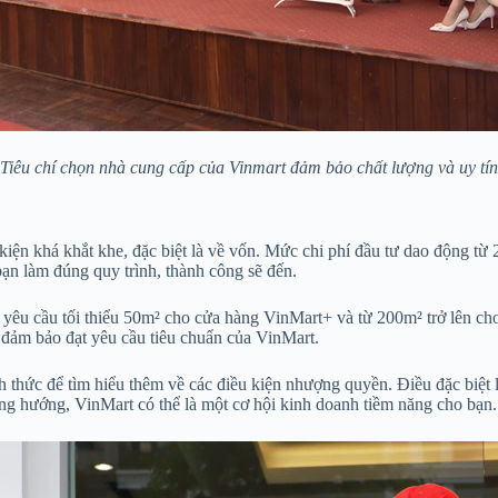
Tiêu chí chọn nhà cung cấp của Vinmart đảm bảo chất lượng và uy tín
u kiện khá khắt khe, đặc biệt là về vốn. Mức chi phí đầu tư dao độn
ạn làm đúng quy trình, thành công sẽ đến.
 yêu cầu tối thiểu 50m² cho cửa hàng VinMart+ và từ 200m² trở lên cho s
h, đảm bảo đạt yêu cầu tiêu chuẩn của VinMart.
thức để tìm hiểu thêm về các điều kiện nhượng quyền. Điều đặc biệt là
úng hướng, VinMart có thể là một cơ hội kinh doanh tiềm năng cho bạn.