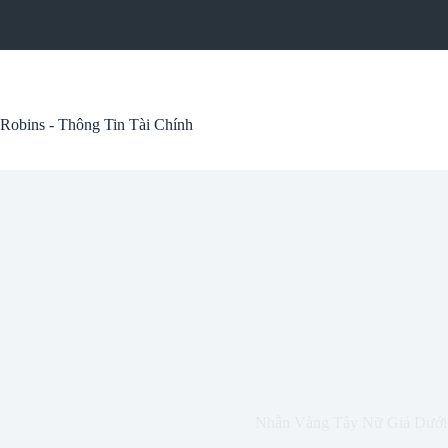
Skip
to
content
Robins - Thông Tin Tài Chính
Nhẫn Vàng Tây Nữ Giá Dưới 