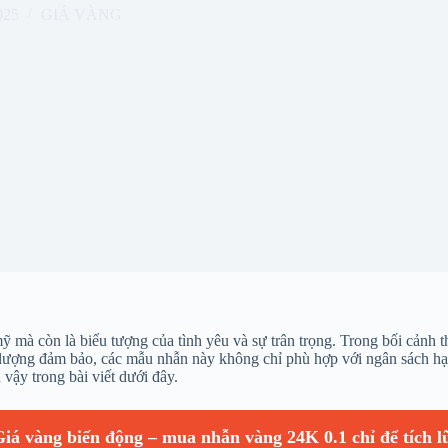
025
GIÁ VÀNG
mà còn là biểu tượng của tình yêu và sự trân trọng. Trong bối cảnh th
hất lượng đảm bảo, các mẫu nhẫn này không chỉ phù hợp với ngân sách 
vậy trong bài viết dưới đây.
iá vàng biến động – mua nhẫn vàng 24K 0.1 chỉ để tích l