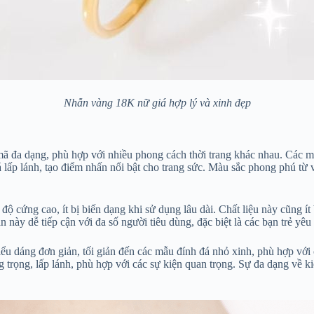
Nhẫn vàng 18K nữ giá hợp lý và xinh đẹp
 mã đa dạng, phù hợp với nhiều phong cách thời trang khác nhau. Các 
á lấp lánh, tạo điểm nhấn nổi bật cho trang sức. Màu sắc phong phú từ
độ cứng cao, ít bị biến dạng khi sử dụng lâu dài. Chất liệu này cũng í
này dễ tiếp cận với đa số người tiêu dùng, đặc biệt là các bạn trẻ yêu 
kiểu dáng đơn giản, tối giản đến các mẫu đính đá nhỏ xinh, phù hợp với
g trọng, lấp lánh, phù hợp với các sự kiện quan trọng. Sự đa dạng về k