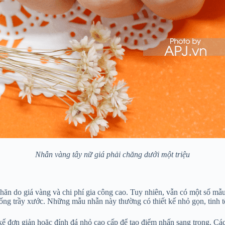
Nhẫn vàng tây nữ giá phải chăng dưới một triệu
hăn do giá vàng và chi phí gia công cao. Tuy nhiên, vẫn có một số m
ng trầy xước. Những mẫu nhẫn này thường có thiết kế nhỏ gọn, tinh t
kế đơn giản hoặc đính đá nhỏ cao cấp để tạo điểm nhấn sang trọng. C