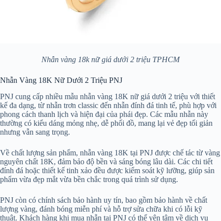
Nhẫn vàng 18k nữ giá dưới 2 triệu TPHCM
Nhẫn Vàng 18K Nữ Dưới 2 Triệu PNJ
PNJ cung cấp nhiều mẫu nhẫn vàng 18K nữ giá dưới 2 triệu với thiết
kế đa dạng, từ nhẫn trơn classic đến nhẫn đính đá tinh tế, phù hợp với
phong cách thanh lịch và hiện đại của phái đẹp. Các mẫu nhẫn này
thường có kiểu dáng mỏng nhẹ, dễ phối đồ, mang lại vẻ đẹp tối giản
nhưng vẫn sang trọng.
Về chất lượng sản phẩm, nhẫn vàng 18K tại PNJ được chế tác từ vàng
nguyên chất 18K, đảm bảo độ bền và sáng bóng lâu dài. Các chi tiết
đính đá hoặc thiết kế tinh xảo đều được kiểm soát kỹ lưỡng, giúp sản
phẩm vừa đẹp mắt vừa bền chắc trong quá trình sử dụng.
PNJ còn có chính sách bảo hành uy tín, bao gồm bảo hành về chất
lượng vàng, đánh bóng miễn phí và hỗ trợ sửa chữa khi có lỗi kỹ
thuật. Khách hàng khi mua nhẫn tại PNJ có thể yên tâm về dịch vụ