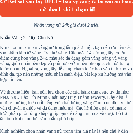
👉 Két sắt vân tay DELI – bảo vệ vàng & tài sản an toàn,
mở nhanh chỉ 1 chạm 🔐
Nhẫn vàng nữ 24k giá dưới 2 triệu
Nhẫn Vàng 2 Triệu Cho Nữ
Khi chọn mua nhẫn vàng nữ trong tầm giá 2 triệu, bạn nên ưu tiên các
sản phẩm làm từ vàng tây như vàng 10k hoặc 14k. Vàng tây có ưu
điểm cứng hơn vàng 24k, màu sắc đa dạng gồm vàng trắng và vàng
vàng, giúp nhẫn bền đẹp và phù hợp với nhiều phong cách thời trang
khác nhau. Ngoài ra, vàng tây dễ dàng chạm khắc hoa văn tinh xảo và
đính đá, tạo nên những mẫu nhẫn sành điệu, bắt kịp xu hướng mà vẫn
hợp túi tiền.
Về thương hiệu, bạn nên lựa chọn các cửa hàng trang sức uy tín như
PNJ, SJC, Bảo Tín Minh Châu hay Huy Thành Jewelry. Đây đều là
những thương hiệu nổi tiếng với chất lượng vàng đảm bảo, dịch vụ tư
vấn chuyên nghiệp và đa dạng mẫu mã. Các hệ thống này có mạng
lưới phân phối rộng khắp, giúp bạn dễ dàng tìm mua và được hỗ trợ
tận tình khi chọn lựa sản phẩm phù hợp.
Kinh nghiệm chọn nhẫn vàng nữ trong tầm giá này là nên chú ý đến