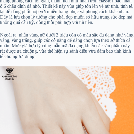
mang phong cách tối giản, thanh lịch như nhẫn trơn classic hoặc nhẫn
ổ 6 chấu đính đá nhỏ. Thiết kế này vừa giúp tôn lên vẻ nữ tính, tinh tế,
lại dễ dàng phối hợp với nhiều trang phục và phong cách khác nhau.
Đây là lựa chọn lý tưởng cho phái đẹp muốn sở hữu trang sức đẹp mà
không quá cầu kỳ, đồng thời phù hợp với túi tiền.
Ngoài ra, nhẫn vàng nữ dưới 2 triệu còn có màu sắc đa dạng như vàng
vàng, vàng trắng, giúp các cô nàng dễ dàng chọn lựa theo sở thích cá
nhân. Mức giá hợp lý cùng mẫu mã đa dạng khiến các sản phẩm này
rất được ưa chuộng, vừa thể hiện sự sành điệu vừa đảm bảo tính kinh
tế cho người dùng.