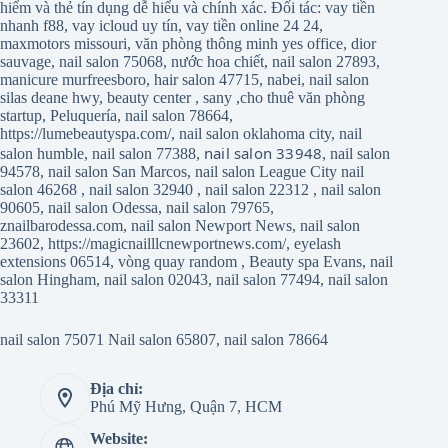
hiểm và thẻ tín dụng dễ hiểu và chính xác. Đối tác:
vay tiền
nhanh f88
,
vay icloud uy tín
,
vay tiền online 24 24
,
maxmotors missouri
,
văn phòng thông minh yes office
,
dior
sauvage
,
nail salon 75068
,
nước hoa chiết
,
nail salon 27893
,
manicure murfreesboro
,
hair salon 47715
,
nabei
,
nail salon
silas deane hwy
,
beauty center
,
sany
,
cho thuê văn phòng
startup
,
Peluquería
,
nail salon 78664
,
https://lumebeautyspa.com/
,
nail salon oklahoma city
,
nail
nail salon 33948
salon humble
,
nail salon 77388
,
,
nail salon
94578
,
nail salon San Marcos
,
nail salon League City
nail
salon 46268
,
nail salon 32940
,
nail salon 22312
,
nail salon
90605
,
nail salon Odessa
,
nail salon 79765
,
znailbarodessa.com
,
nail salon Newport News
,
nail salon
23602
,
https://magicnailllcnewportnews.com/
,
eyelash
extensions 06514
,
vòng quay random
,
Beauty spa Evans
,
nail
salon Hingham
,
nail salon 02043
,
nail salon 77494
,
nail salon
33311
nail salon 75071
Nail salon 65807
,
nail salon 78664
Địa chỉ:
Phú Mỹ Hưng, Quận 7, HCM
Website: