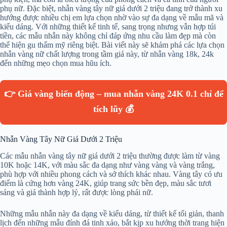
phụ nữ. Đặc biệt, nhẫn vàng tây nữ giá dưới 2 triệu đang trở thành xu
hướng được nhiều chị em lựa chọn nhờ vào sự đa dạng về mẫu mã và
kiểu dáng. Với những thiết kế tinh tế, sang trọng nhưng vẫn hợp túi
tiền, các mẫu nhẫn này không chỉ đáp ứng nhu cầu làm đẹp mà còn
thể hiện gu thẩm mỹ riêng biệt. Bài viết này sẽ khám phá các lựa chọn
nhẫn vàng nữ chất lượng trong tầm giá này, từ nhẫn vàng 18k, 24k
đến những mẹo chọn mua hũu ích.
👉 Giá vàng biến động – mua nhẫn vàng 24K 0.1 chỉ để
tích lũy 💰
Nhẫn Vàng Tây Nữ Giá Dưới 2 Triệu
Các mẫu nhẫn vàng tây nữ giá dưới 2 triệu thường được làm từ vàng
10K hoặc 14K, với màu sắc đa dạng như vàng vàng và vàng trắng,
phù hợp với nhiều phong cách và sở thích khác nhau. Vàng tây có ưu
điểm là cứng hơn vàng 24K, giúp trang sức bền đẹp, màu sắc tươi
sáng và giá thành hợp lý, rất được lòng phái nữ.
Những mẫu nhẫn này đa dạng về kiểu dáng, từ thiết kế tối giản, thanh
lịch đến những mẫu đính đá tinh xảo, bắt kịp xu hướng thời trang hiện