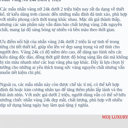
Các mẫu nhẫn vàng nữ 24k dưới 2 triệu hiện nay rất đa dạng về thiết
kế, từ kiểu dáng trơn classic đến những mẫu đính đá tinh xảo, phù hợp
với nhiều phong cách thời trang khác nhau. Mặc dù giá thành thấp,
nhưng các sản phẩm này vẫn đảm bảo chất lượng vàng 24k nguyên
chất, mang lại độ sáng bóng tự nhiên và bền màu theo thời gian.
Ưu điểm nổi bật của nhẫn vàng 24k dưới 2 triệu là sự tinh tế trong
từng chi tiết thiết kế, giúp tôn lên vẻ đẹp sang trọng và nữ tính cho
người đeo. Vàng 24k có độ mềm dẻo cao, dễ dàng tạo hình nên các
kiểu dáng độc đáo, đồng thời giữ được độ bóng sáng lâu dài mà không
bị xỉn màu nhanh như các loại vàng pha tạp khác. Đây là lựa chọn lý
tưởng cho những ai yêu thích trang sức vàng nguyên chất nhưng vẫn
muốn tiết kiệm chi phí.
Ngoài ra, các mẫu nhẫn này còn được chế tác tỉ mỉ, có thể kết hợp
đính đá hoặc kim cương nhân tạo để tăng thêm phần lấp lánh và thu
hút ánh nhìn. Với mức giá dưới 2 triệu, người dùng vẫn có thể sở hữu
những chiếc nhẫn vàng 24k đẹp mắt, chất lượng, phù hợp với nhiều
dịp sử dụng hàng ngày hay làm quà tặng ý nghĩa.