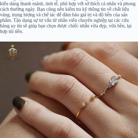
kiểu dáng thanh mảnh, tinh tế, phù hợp với sở thích cá nhân và phong
cách thường ngày. Bạn cũng nên kiểm tra kỹ thông tin về chất liệu
vàng, trọng lượng và chế tác để đảm bảo giá trị và độ bền của sản
phẩm. Tận dụng sự tư vấn từ nhân viên chuyên nghiệp tại các cửa
hàng uy tín sẽ giúp bạn chọn được chiếc nhẫn vừa đẹp, vừa bền, lại
hợp túi tiền.