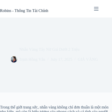
Skip
to
Robins - Thông Tin Tài Chính
content
Nhẫn Vàng Tây Nữ Giá Dưới 2 Triệu
Trịnh Hồng Vân
July 17, 2025
GIÁ VÀNG
Trong thế giới trang sức, nhẫn vàng không chỉ đơn thuần là một món
phụ kiện, mà còn là biểu tượng của phong cách và cá tính của người