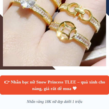
👉 Nhẫn bạc nữ Snow Princess TLEE – quà xinh cho
nàng, giá rất dễ mua 💖
Nhẫn vàng 18K nữ đẹp dưới 1 triệu