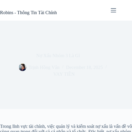
Skip
to
Robins - Thông Tin Tài Chính
content
Nợ Xấu Nhóm 3 Là Gì
Trịnh Hồng Vân
December 18, 2025
VAY TIỀN
Trong lĩnh vực tài chính, việc quản lý và kiểm soát nợ xấu là vấn đề vô
cùng quan trọng đối với cả cá nhân và tổ chức. Đặc biệt, nợ xấu nhóm