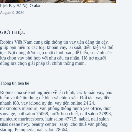
Lịch Bay Hà Nội Osaka
August 9, 2026
GIỚI THIỆU
Robins Việt Nam cung cấp thông tin vay tiền đáng tin cậy,
giúp bạn hiểu rõ các loại khoản vay, lãi suất, điều kiện và thủ
tục. Nội dung được cập nhật chính xác, dễ hiểu, so sánh các
lựa chọn vay phù hợp với nhu cầu cá nhân. Hỗ trợ người
dùng lựa chọn giải pháp tài chính thông minh.
Thông tin liên hệ
Robins chia sẻ kinh nghiệm về tài chính, các khoản vay, bảo
hiểm và thẻ tín dụng dễ hiểu và chính xác. Đối tác:
vay tiền
nhanh f88
,
vay icloud uy tín
,
vay tiền online 24 24
,
maxmotors missouri
,
văn phòng thông minh yes office
,
dior
sauvage
,
nail salon 75068
,
nước hoa chiết
,
nail salon 27893
,
manicure murfreesboro
,
hair salon 47715
,
nabei
,
nail salon
silas deane hwy
,
beauty center
,
sany
,
cho thuê văn phòng
startup
,
Peluquería
,
nail salon 78664
,