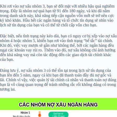
Khi rơi vào nợ xấu nhóm 3, bạn sẽ đối mặt với nhiều hậu quả nghiêm
trọng. Đây là nhóm nợ quá hạn từ 91 đến 180 ngày, và khi đã nằm
trong danh sách này, khả năng tiếp cận nguồn vốn mới sẽ trở nên cực
kỳ khó khăn. Hầu hết các ngân hàng và tổ chức tín dụng sẽ nhìn vào
lịch sử tín dụng của bạn và có thể từ chối cấp vốn cho bạn.
Đặc biệt, nếu tình trạng này kéo dài, bạn có nguy cơ bị xếp vào nợ xấu
nhóm 4 hoặc nhóm 5, khiến bạn rơi vào tình trạng “bế tắc” tài chính.
Khi đó, việc vay mượn sẽ gần như không thể, bởi các ngân hàng đều
ngại các khoản vay rủi ro. Thêm vào đó, nợ xấu không chỉ ảnh hưởng
đến khả năng vay mà còn tác động đến các giao dịch tài chính khác
của bạn.
Đáng lưu ý, nợ xấu nhóm 3 có thể tồn tại trong lịch sử tín dụng của
bạn lên đến 5 năm, ngay cả khi bạn đã thanh toán đầy đủ nợ gốc và
lãi. Chính vì vậy, việc quản lý tài chính cá nhân và thanh toán nợ đúng
hạn là vô cùng quan trọng để tránh những rắc rối không đáng có trong
tương lai.