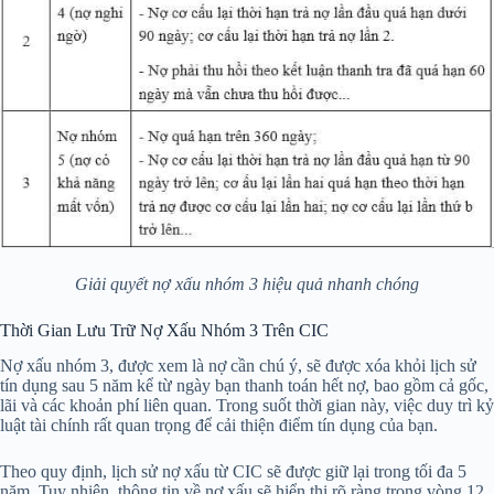
Giải quyết nợ xấu nhóm 3 hiệu quả nhanh chóng
Thời Gian Lưu Trữ Nợ Xấu Nhóm 3 Trên CIC
Nợ xấu nhóm 3, được xem là nợ cần chú ý, sẽ được xóa khỏi lịch sử
tín dụng sau 5 năm kể từ ngày bạn thanh toán hết nợ, bao gồm cả gốc,
lãi và các khoản phí liên quan. Trong suốt thời gian này, việc duy trì kỷ
luật tài chính rất quan trọng để cải thiện điểm tín dụng của bạn.
Theo quy định, lịch sử nợ xấu từ CIC sẽ được giữ lại trong tối đa 5
năm. Tuy nhiên, thông tin về nợ xấu sẽ hiển thị rõ ràng trong vòng 12