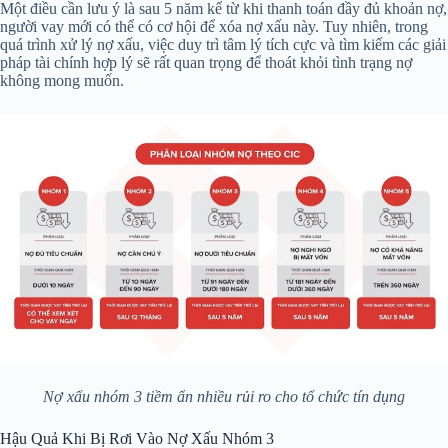
Một điều cần lưu ý là sau 5 năm kể từ khi thanh toán đầy đủ khoản nợ,
người vay mới có thể có cơ hội để xóa nợ xấu này. Tuy nhiên, trong
quá trình xử lý nợ xấu, việc duy trì tâm lý tích cực và tìm kiếm các giải
pháp tài chính hợp lý sẽ rất quan trọng để thoát khỏi tình trạng nợ
không mong muốn.
Nợ xấu nhóm 3 tiềm ẩn nhiều rủi ro cho tổ chức tín dụng
Hậu Quả Khi Bị Rơi Vào Nợ Xấu Nhóm 3