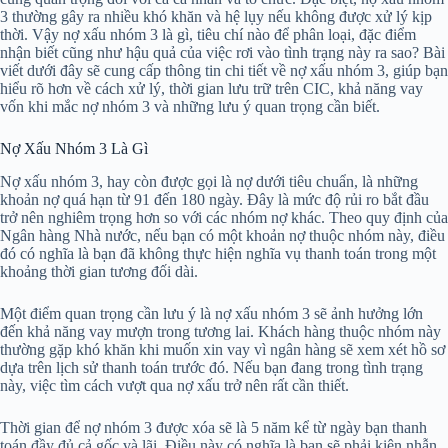
3 thường gây ra nhiều khó khăn và hệ lụy nếu không được xử lý kịp
thời. Vậy nợ xấu nhóm 3 là gì, tiêu chí nào để phân loại, đặc điểm
nhận biết cũng như hậu quả của việc rơi vào tình trạng này ra sao? Bài
viết dưới đây sẽ cung cấp thông tin chi tiết về nợ xấu nhóm 3, giúp bạn
hiểu rõ hơn về cách xử lý, thời gian lưu trữ trên CIC, khả năng vay
vốn khi mắc nợ nhóm 3 và những lưu ý quan trọng cần biết.
Nợ Xấu Nhóm 3 Là Gì
Nợ xấu nhóm 3, hay còn được gọi là nợ dưới tiêu chuẩn, là những
khoản nợ quá hạn từ 91 đến 180 ngày. Đây là mức độ rủi ro bắt đầu
trở nên nghiêm trọng hơn so với các nhóm nợ khác. Theo quy định của
Ngân hàng Nhà nước, nếu bạn có một khoản nợ thuộc nhóm này, điều
đó có nghĩa là bạn đã không thực hiện nghĩa vụ thanh toán trong một
khoảng thời gian tương đối dài.
Một điểm quan trọng cần lưu ý là nợ xấu nhóm 3 sẽ ảnh hưởng lớn
đến khả năng vay mượn trong tương lai. Khách hàng thuộc nhóm này
thường gặp khó khăn khi muốn xin vay vì ngân hàng sẽ xem xét hồ sơ
dựa trên lịch sử thanh toán trước đó. Nếu bạn đang trong tình trạng
này, việc tìm cách vượt qua nợ xấu trở nên rất cần thiết.
Thời gian để nợ nhóm 3 được xóa sẽ là 5 năm kể từ ngày bạn thanh
toán đầy đủ cả gốc và lãi. Điều này có nghĩa là bạn sẽ phải kiên nhẫn