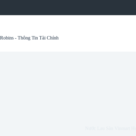
Skip
to
content
Robins - Thông Tin Tài Chính
Nước Lau Sàn Vinmart H