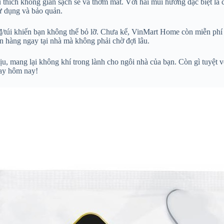
thích không gian sạch sẽ và thơm mát. Với hai mùi hương đặc biệt là 
sử dụng và bảo quản.
₫/túi khiến bạn không thể bỏ lỡ. Chưa kể, VinMart Home còn miễn phí g
n hàng ngay tại nhà mà không phải chờ đợi lâu.
, mang lại không khí trong lành cho ngôi nhà của bạn. Còn gì tuyệt v
gay hôm nay!