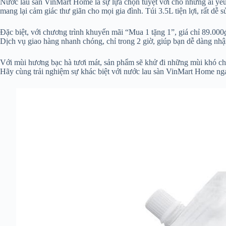
Nước lau sàn VinMart Home là sự lựa chọn tuyệt vời cho những ai yêu 
mang lại cảm giác thư giãn cho mọi gia đình. Túi 3.5L tiện lợi, rất dễ 
Đặc biệt, với chương trình khuyến mãi “Mua 1 tặng 1”, giá chỉ 89.000
Dịch vụ giao hàng nhanh chóng, chỉ trong 2 giờ, giúp bạn dễ dàng nhậ
Với mùi hương bạc hà tươi mát, sản phẩm sẽ khử đi những mùi khó chịu
Hãy cùng trải nghiệm sự khác biệt với nước lau sàn VinMart Home n