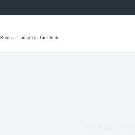
Skip
to
content
Robins - Thông Tin Tài Chính
Nuôi Chó Đốm Có Tốt K