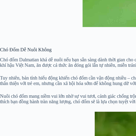
Chó Đốm Dễ Nuôi Không
Chó đốm Dalmatian khá dễ nuôi nếu bạn sẵn sàng dành thời gian cho ch
khí hậu Việt Nam, ăn được cả thức ăn đóng gói lẫn tự nhiên, miễn tránh
Tuy nhiên, bản tính hiếu động khiến chó đốm cần vận động nhiều – chạ
thân thiện với trẻ em, nhưng cần xã hội hóa sớm để không hung dữ với
Nuôi chó đốm mang niềm vui lớn nhờ sự vui tươi, cảnh giác chống trộm,
thích bạn đồng hành tràn năng lượng, chó đốm sẽ là lựa chọn tuyệt vời