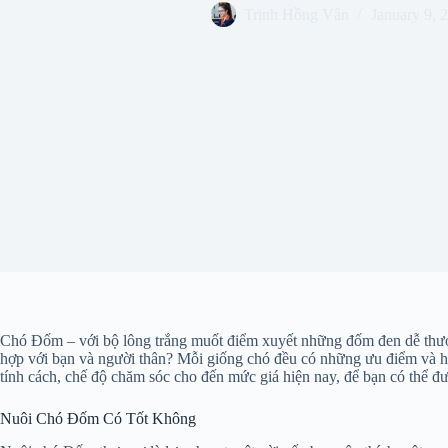
Trịnh Hồng Vân
January 9, 
Chó Đốm – với bộ lông trắng muốt điểm xuyết những đốm đen dễ thươn
hợp với bạn và người thân? Mỗi giống chó đều có những ưu điểm và hạ
tính cách, chế độ chăm sóc cho đến mức giá hiện nay, để bạn có thể đư
Nuôi Chó Đốm Có Tốt Không