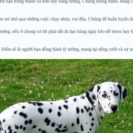
ười bạn trung thành và tràn đầy năng lượng. Chúng thông minh, dũng c
ho trẻ nhỏ qua những cuộc chạy nhảy, vui đùa. Chúng dễ huấn luyện từ n
ượng, nếu ở chung cư thì phải dắt đi dạo hàng ngày kẻo dễ stress hay 
 Đốm sẽ là người bạn đồng hành lý tưởng, mang lại tiếng cười và sự an