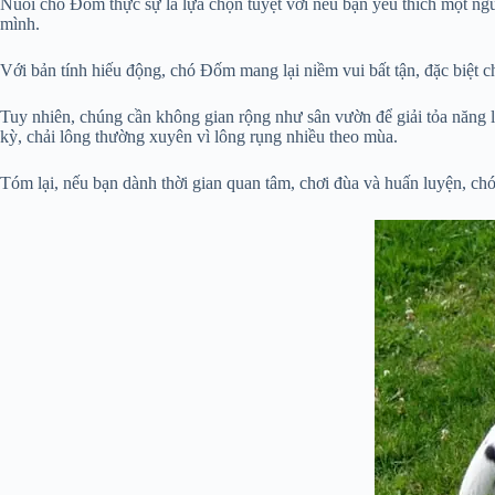
Nuôi chó Đốm thực sự là lựa chọn tuyệt vời nếu bạn yêu thích một ng
mình.
Với bản tính hiếu động, chó Đốm mang lại niềm vui bất tận, đặc biệt c
Tuy nhiên, chúng cần không gian rộng như sân vườn để giải tỏa năng l
kỳ, chải lông thường xuyên vì lông rụng nhiều theo mùa.
Tóm lại, nếu bạn dành thời gian quan tâm, chơi đùa và huấn luyện, chó