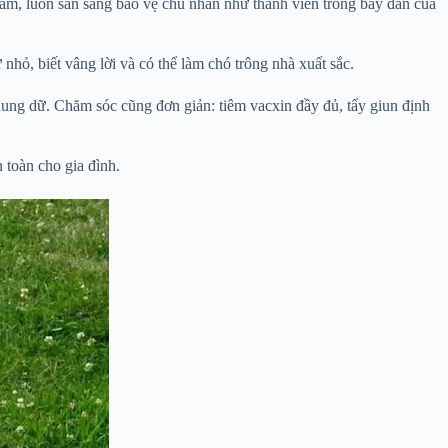
ảm, luôn sẵn sàng bảo vệ chủ nhân như thành viên trong bầy đàn của
hỏ, biết vâng lời và có thể làm chó trông nhà xuất sắc.
hung dữ. Chăm sóc cũng đơn giản: tiêm vacxin đầy đủ, tẩy giun định
 toàn cho gia đình.