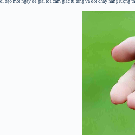
đi dạo mỗi ngày để giải tỏa cảm giác tù túng và đốt cháy năng lượng t