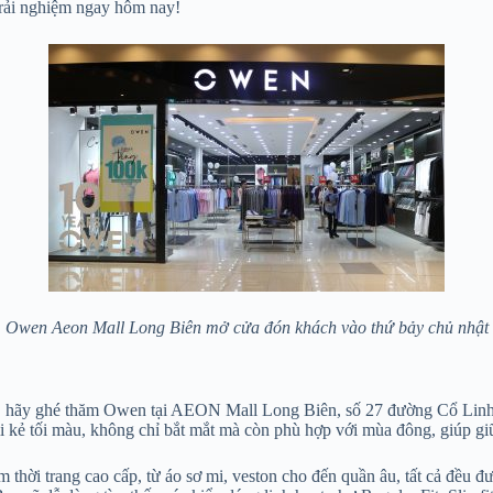
trải nghiệm ngay hôm nay!
Owen Aeon Mall Long Biên mở cửa đón khách vào thứ bảy chủ nhật
i, hãy ghé thăm Owen tại AEON Mall Long Biên, số 27 đường Cổ Linh,
i kẻ tối màu, không chỉ bắt mắt mà còn phù hợp với mùa đông, giúp gi
 trang cao cấp, từ áo sơ mi, veston cho đến quần âu, tất cả đều được 