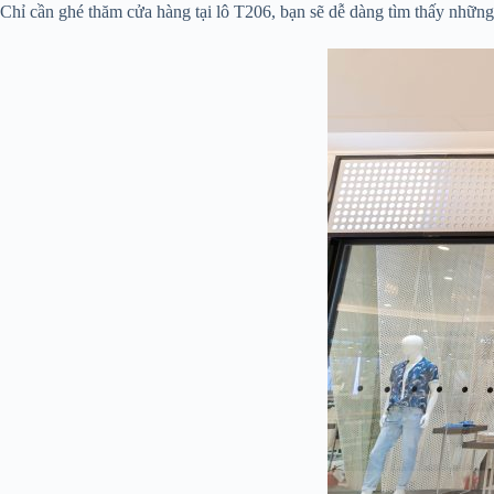
Chỉ cần ghé thăm cửa hàng tại lô T206, bạn sẽ dễ dàng tìm thấy nhữn