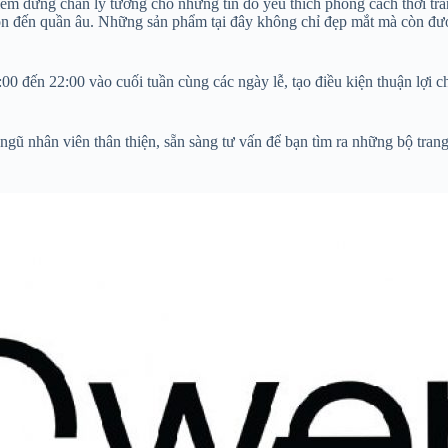
m dừng chân lý tưởng cho những tín đồ yêu thích phong cách thời tran
on đến quần âu. Những sản phẩm tại đây không chỉ đẹp mắt mà còn được
:00 đến 22:00 vào cuối tuần cùng các ngày lễ, tạo điều kiện thuận lợ
gũ nhân viên thân thiện, sẵn sàng tư vấn để bạn tìm ra những bộ tran