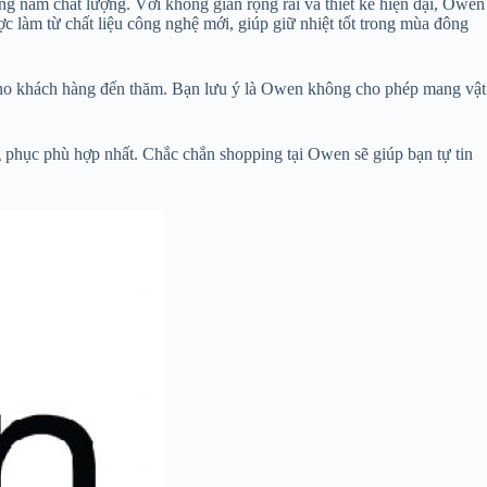
g nam chất lượng. Với không gian rộng rãi và thiết kế hiện đại, Owen
 làm từ chất liệu công nghệ mới, giúp giữ nhiệt tốt trong mùa đông
i cho khách hàng đến thăm. Bạn lưu ý là Owen không cho phép mang vật
g phục phù hợp nhất. Chắc chắn shopping tại Owen sẽ giúp bạn tự tin