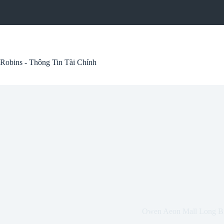
Skip
to
content
Robins - Thông Tin Tài Chính
Owen Aeon Mall Long B