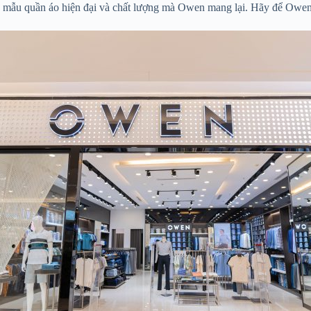
g mẫu quần áo hiện đại và chất lượng mà Owen mang lại. Hãy để Owen 