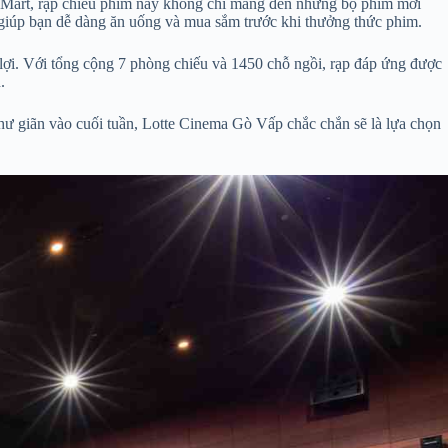
e Mart, rạp chiếu phim này không chỉ mang đến những bộ phim mới
, giúp bạn dễ dàng ăn uống và mua sắm trước khi thưởng thức phim.
n lợi. Với tổng cộng 7 phòng chiếu và 1450 chỗ ngồi, rạp đáp ứng được
.
thư giãn vào cuối tuần, Lotte Cinema Gò Vấp chắc chắn sẽ là lựa chọn