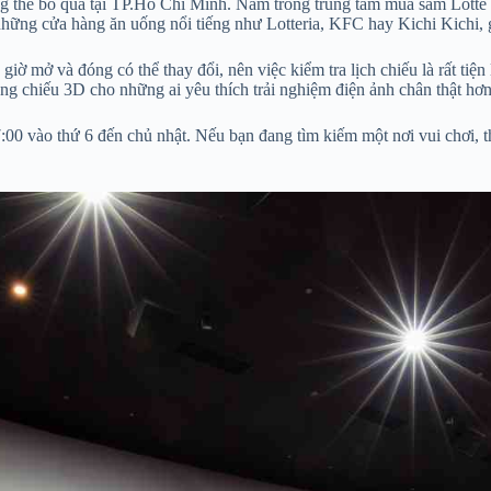
ông thể bỏ qua tại TP.Hồ Chí Minh. Nằm trong trung tâm mua sắm Lott
à những cửa hàng ăn uống nổi tiếng như Lotteria, KFC hay Kichi Kichi
ờ mở và đóng có thể thay đổi, nên việc kiểm tra lịch chiếu là rất tiệ
ng chiếu 3D cho những ai yêu thích trải nghiệm điện ảnh chân thật hơn
7:00 vào thứ 6 đến chủ nhật. Nếu bạn đang tìm kiếm một nơi vui chơi, 