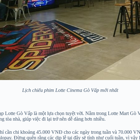
Lịch chiếu phim Lotte Cinema Gò Vấp mới nhất
p Lotte Gò Vấp là một lựa chọn tuyệt vời. Nằm trong Lotte Mart Gò Vấ
ong tòa nhà, giúp việc đi lại trở nên dễ dàng hơn nhiều.
n chỉ cần chi khoảng 45.000 VNĐ cho các ngày trong tuần và 70.000 VN
y. Đừng quên rằng các dịp lễ tại đây sẽ tính như cuối tuần, vì vậy h