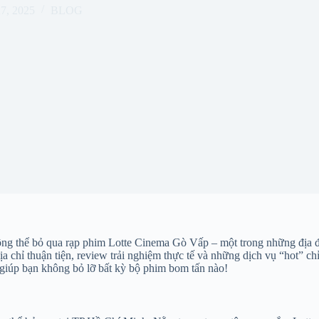
27, 2025
BLOG
g thể bỏ qua rạp phim Lotte Cinema Gò Vấp – một trong những địa điểm 
địa chỉ thuận tiện, review trải nghiệm thực tế và những dịch vụ “hot” 
 giúp bạn không bỏ lỡ bất kỳ bộ phim bom tấn nào!