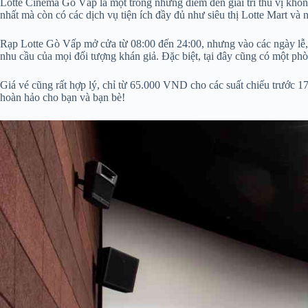
Lotte Cinema Gò Vấp là một trong những điểm đến giải trí thú vị kh
nhất mà còn có các dịch vụ tiện ích đầy đủ như siêu thị Lotte Mart v
Rạp Lotte Gò Vấp mở cửa từ 08:00 đến 24:00, nhưng vào các ngày lễ, gi
nhu cầu của mọi đối tượng khán giả. Đặc biệt, tại đây cũng có một phò
Giá vé cũng rất hợp lý, chỉ từ 65.000 VND cho các suất chiếu trước 1
hoàn hảo cho bạn và bạn bè!