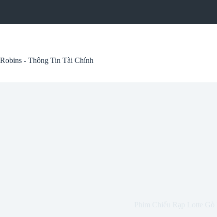
Skip
to
content
Robins - Thông Tin Tài Chính
Phim Chiếu Rạp Lotte Gò