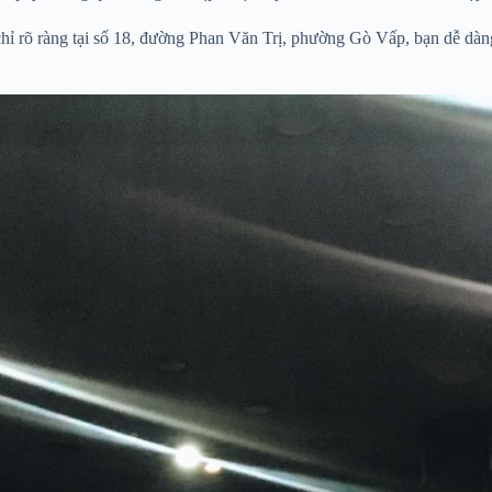
chỉ rõ ràng tại số 18, đường Phan Văn Trị, phường Gò Vấp, bạn dễ dà