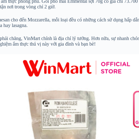
 ẩm thực phong phú. Gói phô mai Emmental sợi 70g có giá chỉ 73.700 V
n nơi trong vòng chỉ 2 giờ.
mesan cho đến Mozzarella, mỗi loại đều có những cách sử dụng hấp dẫn
za hay lasagna.
hải chăng, VinMart chính là địa chỉ lý tưởng. Hơn nữa, sự nhanh chó
nghiệm ẩm thực thú vị này với gia đình và bạn bè!