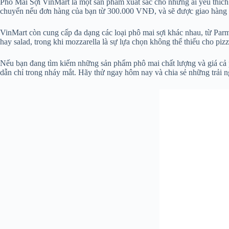
Phô Mai Sợi VinMart là một sản phẩm xuất sắc cho những ai yêu thích
chuyển nếu đơn hàng của bạn từ 300.000 VNĐ, và sẽ được giao hàng tậ
VinMart còn cung cấp đa dạng các loại phô mai sợi khác nhau, từ Par
hay salad, trong khi mozzarella là sự lựa chọn không thể thiếu cho piz
Nếu bạn đang tìm kiếm những sản phẩm phô mai chất lượng và giá cả p
dẫn chỉ trong nháy mắt. Hãy thử ngay hôm nay và chia sẻ những trải 