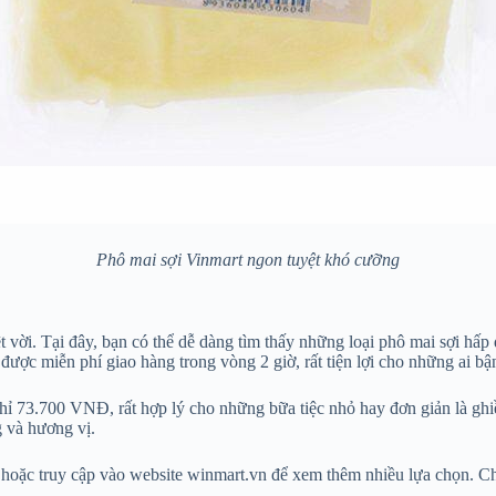
Phô mai sợi Vinmart ngon tuyệt khó cưỡng
 vời. Tại đây, bạn có thể dễ dàng tìm thấy những loại phô mai sợi hấ
được miễn phí giao hàng trong vòng 2 giờ, rất tiện lợi cho những ai bậ
chỉ 73.700 VNĐ, rất hợp lý cho những bữa tiệc nhỏ hay đơn giản là gh
g và hương vị.
ất hoặc truy cập vào website winmart.vn để xem thêm nhiều lựa chọn. C