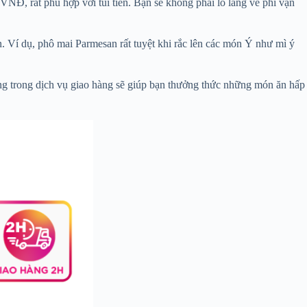
NĐ, rất phù hợp với túi tiền. Bạn sẽ không phải lo lắng về phí vận
. Ví dụ, phô mai Parmesan rất tuyệt khi rắc lên các món Ý như mì ý
ng trong dịch vụ giao hàng sẽ giúp bạn thưởng thức những món ăn hấp