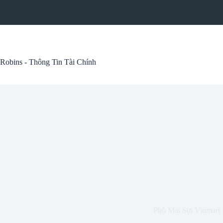
Skip
to
content
Robins - Thông Tin Tài Chính
Phô Mai Sợi Vinmart