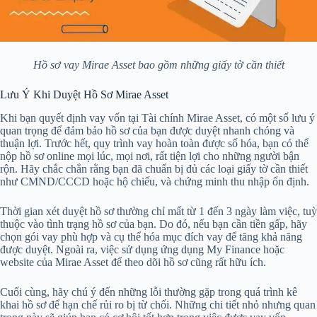
Hồ sơ vay Mirae Asset bao gồm những giấy tờ cần thiết
Lưu Ý Khi Duyệt Hồ Sơ Mirae Asset
Khi bạn quyết định vay vốn tại Tài chính Mirae Asset, có một số lưu ý
quan trọng để đảm bảo hồ sơ của bạn được duyệt nhanh chóng và
thuận lợi. Trước hết, quy trình vay hoàn toàn được số hóa, bạn có thể
nộp hồ sơ online mọi lúc, mọi nơi, rất tiện lợi cho những người bận
rộn. Hãy chắc chắn rằng bạn đã chuẩn bị đủ các loại giấy tờ cần thiết
như CMND/CCCD hoặc hộ chiếu, và chứng minh thu nhập ổn định.
Thời gian xét duyệt hồ sơ thường chỉ mất từ 1 đến 3 ngày làm việc, tuỳ
thuộc vào tình trạng hồ sơ của bạn. Do đó, nếu bạn cần tiền gấp, hãy
chọn gói vay phù hợp và cụ thể hóa mục đích vay để tăng khả năng
được duyệt. Ngoài ra, việc sử dụng ứng dụng My Finance hoặc
website của Mirae Asset để theo dõi hồ sơ cũng rất hữu ích.
Cuối cùng, hãy chú ý đến những lỗi thường gặp trong quá trình kê
khai hồ sơ để hạn chế rủi ro bị từ chối. Những chi tiết nhỏ nhưng quan