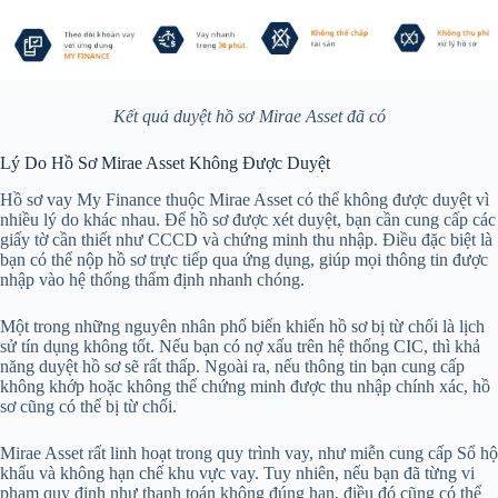
Kết quả duyệt hồ sơ Mirae Asset đã có
Lý Do Hồ Sơ Mirae Asset Không Được Duyệt
Hồ sơ vay My Finance thuộc Mirae Asset có thể không được duyệt vì
nhiều lý do khác nhau. Để hồ sơ được xét duyệt, bạn cần cung cấp các
giấy tờ cần thiết như CCCD và chứng minh thu nhập. Điều đặc biệt là
bạn có thể nộp hồ sơ trực tiếp qua ứng dụng, giúp mọi thông tin được
nhập vào hệ thống thẩm định nhanh chóng.
Một trong những nguyên nhân phổ biến khiến hồ sơ bị từ chối là lịch
sử tín dụng không tốt. Nếu bạn có nợ xấu trên hệ thống CIC, thì khả
năng duyệt hồ sơ sẽ rất thấp. Ngoài ra, nếu thông tin bạn cung cấp
không khớp hoặc không thể chứng minh được thu nhập chính xác, hồ
sơ cũng có thể bị từ chối.
Mirae Asset rất linh hoạt trong quy trình vay, như miễn cung cấp Sổ hộ
khẩu và không hạn chế khu vực vay. Tuy nhiên, nếu bạn đã từng vi
phạm quy định như thanh toán không đúng hạn, điều đó cũng có thể