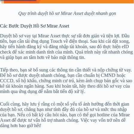
Quy trình duyệt hồ sơ Mirae Asset duyệt nhanh gọn
Các Bước Duyệt Hồ Sơ Mirae Asset
Duyệt hồ sơ vay tại Mirae Asset thực sự rất đơn giản và tiện lợi. Đầu
tiên, bạn cần tải ứng dụng Touch về điện thoại. Sau khi cài đặt xong,
hãy tiến hành đăng ký và đăng nhập tài khoản, sau đó thực hiện eID
check để xác minh danh tính của mình. Quá trình này rất nhanh chóng
và giúp bạn an tâm hơn về bảo mật thông tin.
Tiếp theo, bạn sẽ bổ sung các thông tin cần thiết và nộp chứng từ vay.
Để hồ sơ được duyệt nhanh chóng, bạn cần chuẩn bị CMND hoặc
CCCD, sổ hộ khẩu, chứng minh cư trú, kèm ảnh chụp bản gốc và sao
kê tài khoản ngân hàng. Sau khi hoàn tất, hãy theo dõi hồ sơ vay của
mình qua ứng dụng để nắm bắt tiến độ xử lý.
Cuối cùng, hãy lưu ý rằng có một số yếu tố ảnh hưởng đến thời gian
duyệt hồ sơ, chẳng hạn như tính đầy đủ của hồ sơ và mức thu nhập
của bạn. Nếu có bất kỳ câu hỏi nào, bạn có thể gọi hotline của Mirae
Asset để được tư vấn hỗ trợ nhanh chóng. Việc vay vốn trở nên dễ
dàng hơn bao giờ hết!