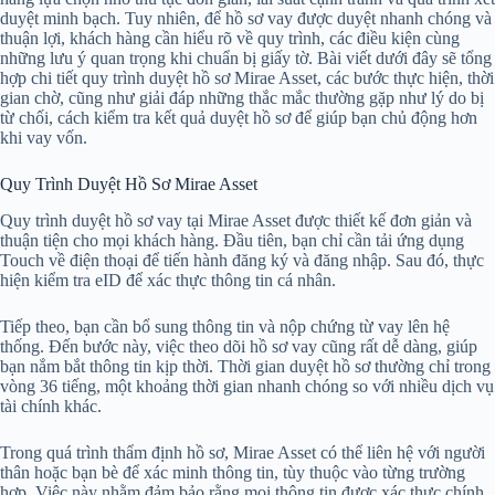
duyệt minh bạch. Tuy nhiên, để hồ sơ vay được duyệt nhanh chóng và
thuận lợi, khách hàng cần hiểu rõ về quy trình, các điều kiện cùng
những lưu ý quan trọng khi chuẩn bị giấy tờ. Bài viết dưới đây sẽ tổng
hợp chi tiết quy trình duyệt hồ sơ Mirae Asset, các bước thực hiện, thời
gian chờ, cũng như giải đáp những thắc mắc thường gặp như lý do bị
từ chối, cách kiểm tra kết quả duyệt hồ sơ để giúp bạn chủ động hơn
khi vay vốn.
Quy Trình Duyệt Hồ Sơ Mirae Asset
Quy trình duyệt hồ sơ vay tại Mirae Asset được thiết kế đơn giản và
thuận tiện cho mọi khách hàng. Đầu tiên, bạn chỉ cần tải ứng dụng
Touch về điện thoại để tiến hành đăng ký và đăng nhập. Sau đó, thực
hiện kiểm tra eID để xác thực thông tin cá nhân.
Tiếp theo, bạn cần bổ sung thông tin và nộp chứng từ vay lên hệ
thống. Đến bước này, việc theo dõi hồ sơ vay cũng rất dễ dàng, giúp
bạn nắm bắt thông tin kịp thời. Thời gian duyệt hồ sơ thường chỉ trong
vòng 36 tiếng, một khoảng thời gian nhanh chóng so với nhiều dịch vụ
tài chính khác.
Trong quá trình thẩm định hồ sơ, Mirae Asset có thể liên hệ với người
thân hoặc bạn bè để xác minh thông tin, tùy thuộc vào từng trường
hợp. Việc này nhằm đảm bảo rằng mọi thông tin được xác thực chính