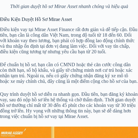
Thời gian duyệt hồ sơ Mirae Asset nhanh chóng và hiệu quả
Điều Kiện Duyệt Hồ Sơ Mirae Asset
Điều kiện vay tại Mirae Asset Finance rất đơn giản và dễ tiếp cận. Đầu
tiên, bạn cần là công dân Việt Nam, trong độ tuổi từ 18 đến 60. Đối
với khoản vay theo lương, bạn phải có hợp đồng lao động chính thức
và thu nhập ổn định tại đơn vị đang làm việc. Đối với vay tín chấp,
điều kiện cũng tương tự nhưng yêu cầu bạn từ 20 tuổi.
Để chuẩn bị hồ sơ, bạn cần có CMND hoặc thẻ căn cước công dân
còn thời hạn, sổ hộ khẩu, và giấy tờ chứng minh nơi cư trú hoặc xác
nhận tạm trú. Ngoài ra, nếu có giấy chứng nhận đăng ký xe mô tô
hoặc xe máy chính chủ, đây cũng là một điểm cộng cho hồ sơ của bạn.
Quy trình duyệt hồ sơ diễn ra nhanh gọn. Đầu tiên, bạn đăng ký khoản
vay, sau đó nộp hồ sơ lên hệ thống và chờ thẩm định. Thời gian duyệt
hồ sơ thường chỉ mất từ 30 đến 45 phút cho các khoản vay từ 30 triệu
đồng trở lên. Hy vọng với những thông tin này, bạn sẽ dễ dàng hơn
trong việc chuẩn bị hồ sơ vay tại Mirae Asset.