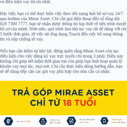
và điều kiện vay tối ưu nhất.
Đặc biệt, bạn có thể thực hiện việc theo dõi trạng thái hồ sơ vay 24/7
qua hotline của Mirae Asset. Chỉ cần gọi điện thoại đến số tổng đài
028 7300 7777, bạn sẽ nhận được thông tin kịp thời về tiến trình duyệt
hồ sơ của mình. Hơn nữa, quá trình làm thủ tục vay rất dễ dàng với chỉ
5 bước đơn giản, từ việc tải ứng dụng Touch đến việc bổ sung thông
tin và nộp chứng từ vay.
Nếu bạn cần thêm sự tiện lợi, đừng quên rằng Mirae Asset còn tạo
điều kiện cho việc đăng ký vay trực tuyến chỉ trong 3 phút. Điều này
không chỉ giúp tiết kiệm thời gian mà còn giúp bạn linh hoạt quản lý
khoản vay mọi lúc, mọi nơi. Chỉ cần thực hiện đúng hướng dẫn, bạn
sẽ dễ dàng tiếp cận các gói vay phù hợp cho nhu cầu cá nhân.