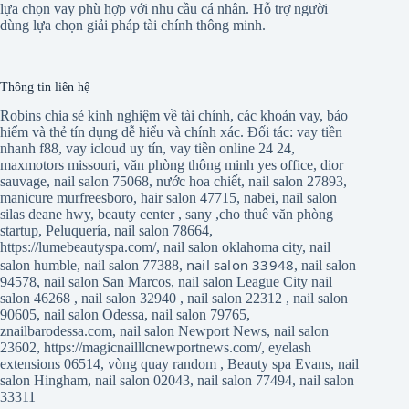
lựa chọn vay phù hợp với nhu cầu cá nhân. Hỗ trợ người
dùng lựa chọn giải pháp tài chính thông minh.
Thông tin liên hệ
Robins chia sẻ kinh nghiệm về tài chính, các khoản vay, bảo
hiểm và thẻ tín dụng dễ hiểu và chính xác. Đối tác:
vay tiền
nhanh f88
,
vay icloud uy tín
,
vay tiền online 24 24
,
maxmotors missouri
,
văn phòng thông minh yes office
,
dior
sauvage
,
nail salon 75068
,
nước hoa chiết
,
nail salon 27893
,
manicure murfreesboro
,
hair salon 47715
,
nabei
,
nail salon
silas deane hwy
,
beauty center
,
sany
,
cho thuê văn phòng
startup
,
Peluquería
,
nail salon 78664
,
https://lumebeautyspa.com/
,
nail salon oklahoma city
,
nail
nail salon 33948
salon humble
,
nail salon 77388
,
,
nail salon
94578
,
nail salon San Marcos
,
nail salon League City
nail
salon 46268
,
nail salon 32940
,
nail salon 22312
,
nail salon
90605
,
nail salon Odessa
,
nail salon 79765
,
znailbarodessa.com
,
nail salon Newport News
,
nail salon
23602
,
https://magicnailllcnewportnews.com/
,
eyelash
extensions 06514
,
vòng quay random
,
Beauty spa Evans
,
nail
salon Hingham
,
nail salon 02043
,
nail salon 77494
,
nail salon
33311