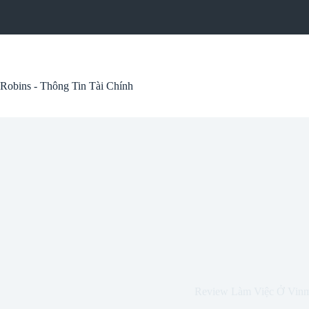
Skip
to
content
Robins - Thông Tin Tài Chính
Review Làm Việc Ở Vinm