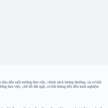
n tâm đến môi trường làm việc, chính sách lương thưởng, và cơ hội
rường làm việc, chế độ đãi ngộ, cơ hội thăng tiến đến kinh nghiệm