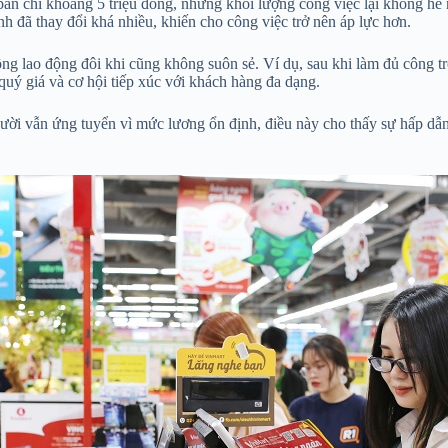
bản chỉ khoảng 5 triệu đồng, nhưng khối lượng công việc lại không hề 
h đã thay đổi khá nhiều, khiến cho công việc trở nên áp lực hơn.
ồng lao động đôi khi cũng không suôn sẻ. Ví dụ, sau khi làm đủ công 
quý giá và cơ hội tiếp xúc với khách hàng đa dạng.
ời vẫn ứng tuyển vì mức lương ổn định, điều này cho thấy sự hấp dẫn 