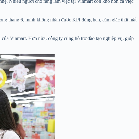
nhẹ. Nhiều người cho rằng làm việc tại Vinmart còn khổ hơn cả việc
trong tháng 6, mình không nhận được KPI đúng hẹn, cảm giác thật mất
của Vinmart. Hơn nữa, công ty cũng hỗ trợ đào tạo nghiệp vụ, giúp