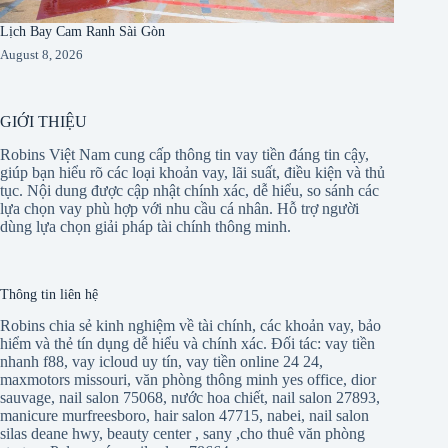
Lịch Bay Cam Ranh Sài Gòn
August 8, 2026
GIỚI THIỆU
Robins Việt Nam cung cấp thông tin vay tiền đáng tin cậy,
giúp bạn hiểu rõ các loại khoản vay, lãi suất, điều kiện và thủ
tục. Nội dung được cập nhật chính xác, dễ hiểu, so sánh các
lựa chọn vay phù hợp với nhu cầu cá nhân. Hỗ trợ người
dùng lựa chọn giải pháp tài chính thông minh.
Thông tin liên hệ
Robins chia sẻ kinh nghiệm về tài chính, các khoản vay, bảo
hiểm và thẻ tín dụng dễ hiểu và chính xác. Đối tác:
vay tiền
nhanh f88
,
vay icloud uy tín
,
vay tiền online 24 24
,
maxmotors missouri
,
văn phòng thông minh yes office
,
dior
sauvage
,
nail salon 75068
,
nước hoa chiết
,
nail salon 27893
,
manicure murfreesboro
,
hair salon 47715
,
nabei
,
nail salon
silas deane hwy
,
beauty center
,
sany
,
cho thuê văn phòng