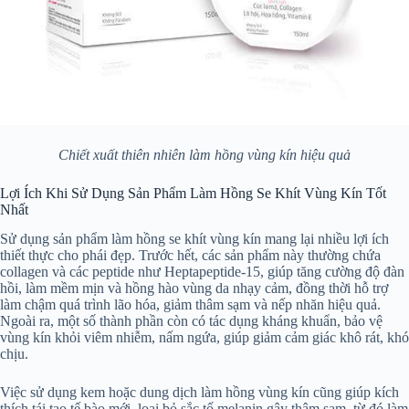
Chiết xuất thiên nhiên làm hồng vùng kín hiệu quả
Lợi Ích Khi Sử Dụng Sản Phẩm Làm Hồng Se Khít Vùng Kín Tốt
Nhất
Sử dụng sản phẩm làm hồng se khít vùng kín mang lại nhiều lợi ích
thiết thực cho phái đẹp. Trước hết, các sản phẩm này thường chứa
collagen và các peptide như Heptapeptide-15, giúp tăng cường độ đàn
hồi, làm mềm mịn và hồng hào vùng da nhạy cảm, đồng thời hỗ trợ
làm chậm quá trình lão hóa, giảm thâm sạm và nếp nhăn hiệu quả.
Ngoài ra, một số thành phần còn có tác dụng kháng khuẩn, bảo vệ
vùng kín khỏi viêm nhiễm, nấm ngứa, giúp giảm cảm giác khô rát, khó
chịu.
Việc sử dụng kem hoặc dung dịch làm hồng vùng kín cũng giúp kích
thích tái tạo tế bào mới, loại bỏ sắc tố melanin gây thâm sạm, từ đó làm