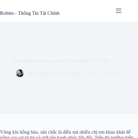
Skip
to
Robins - Thông Tin Tài Chính
content
Sản Phẩm Làm Hồng Se Khít Vùng Kín Tốt Nhất
Trịnh Hồng Vân
October 7, 2025
BLOG
Vùng kín hồng hào, săn chắc là điều mà nhiều chị em khao khát để
nâng cao sự tự tin và giữ gìn hạnh phúc lứa đôi. Trên thị trường hiện