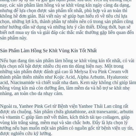
nay, các sản phẩm làm hồng và se khít vùng kín ngày càng đa dạng,
nhưng để lựa chọn được sản phẩm tốt nhất, phù hợp và an toàn thì
không hề đơn giản. Bài viết này sẽ giúp bạn hiểu rõ về tiêu chí lựa
chọn, những lợi ích, thành phần tự nhiên nên có trong sản phẩm cũng
như hướng dẫn sử dụng và những lưu ý cần thiết. Đồng thời, bạn sẽ
biết nơi mua uy tín và giải đáp các thắc mắc thường gặp liên quan đến
sản phẩm này.
Sản Phẩm Làm Hồng Se Khít Vùng Kín Tốt Nhất
Nếu bạn đang tìm sản phẩm làm hồng se khít vùng kín tốt nhất, có vài
lựa chọn nổi bật được nhiều chị em tin dùng hiện nay. Một trong
những sản phẩm được đánh giá cao là Melysa Eva Pink Cream với
thành phần thiên nhiên như Kojic Acid, Alpha Arbutin, Hyaluronic
acid, Niacinamide và chiết xuất nha đam. Kem này không chỉ giúp làm
hồng vùng kín mà còn dưỡng ẩm, làm mềm da và hỗ trợ se khít nhẹ
nhàng, an toàn cho da nhạy cảm.
Ngoài ra, Yanhee Pink Gel từ Bệnh viện Yanhee Thái Lan cũng rất
được ưa chuộng. Sản phẩm chứa glutathione, axit tranexamic, arbutin
và vitamin C giúp làm mờ vết thâm, kích thích tái tạo collagen, giúp
vùng kín trắng sáng, mềm mại và săn chắc hơn. Đây là lựa chọn lý
tưởng nếu bạn muốn một sản phẩm có nguồn gốc từ bệnh viện uy tín,
được nghiên cứu kỹ lưỡng.