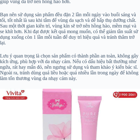
giúp vùng da trở nên hồng hào hơn.
Bạn nên sử dụng sản phẩm đều đặn 2 lần mỗi ngày vào buổi sáng và
tối, tốt nhất là sau khi tắm để vùng da sạch và dễ hấp thụ dưỡng chất.
Sau một thời gian kiên trì, vùng kín sẽ trở nên hồng hào, mềm mại và
se khít hơn. Khi đạt được kết quả mong muốn, có thể giảm tần suất sử
dụng xuống còn 1 lần mỗi tuần để duy trì hiệu quả và tránh thâm trở
lại.
Lưu ý quan trọng là chọn sản phẩm có thành phần an toàn, không gây
kích ứng, phù hợp với da nhạy cảm. Nếu có dấu hiệu bất thường như
ngứa, rát hay mẩn đỏ, nên ngưng sử dụng và tham khảo ý kiến bác sĩ.
Ngoài ra, tránh dùng quá liều hoặc quá nhiều lần trong ngày để không
làm tổn thương vùng da nhạy cảm này.