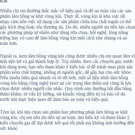
Kín
Nhiều chị em thường thắc mắc về hiệu quả và độ an toàn của các sản
phẩm làm hồng se khít vùng kín. Thực tế, vùng kín là khu vực rất
nhạy cảm nên việc sử dụng các sản phẩm chứa hóa chất mạnh có thể
gây kích ứng hoặc tổn thương da. Do đó, nhiều người ưu tiên lựa chọn
các phương pháp tự nhiên như dùng sữa chua, bột nghệ, lòng trắng
trứng hay vỏ cam để làm hồng vùng kín một cách nhẹ nhàng và an
toàn hơn.
Ngoài ra, kem làm hồng vùng kín cũng được nhiều chị em quan tâm vì
tính tiện lợi và giá thành hợp lý. Tuy nhiên, theo các chuyên gia, trước
khi dùng kem, bạn nên tham khảo ý kiến bác sĩ để tránh mua phải sản
phẩm kém chất lượng, không rõ nguồn gốc, dễ gây hại cho sức khỏe.
Nếu muốn hiệu quả nhanh và rõ rệt hơn, một số liệu trình làm hồng
vùng kín bằng công nghệ laser tại các trung tâm thẩm mỹ cũng là lựa
chọn được nhiều người cân nhắc. Quy trình này thường bắt đầu bằng
thăm khám, tư vấn kỹ lưỡng, sát khuẩn vùng điều trị và bảo vệ da
trước khi thực hiện laser để đảm bảo an toàn và hiệu quả.
Tóm lại, khi lựa chọn sản phẩm hay phương pháp làm hồng se khít
vùng kín, chị em nên ưu tiên sự an toàn, tìm hiểu kỹ và tham khảo ý
kiến chuyên gia để đạt được kết quả tốt nhất mà không ảnh hưởng đến
sức khỏe.