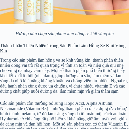
Hướng dẫn chọn sản phẩm làm hồng se khít vùng kín
Thành Phần Thiên Nhiên Trong Sản Phẩm Làm Hồng Se Khít Vùng
Kín
Trong các sản phẩm làm hồng và se khít vùng kín, thành phần thiên
nhiên đóng vai trò rất quan trọng vì tính an toàn và hiệu quả dịu nhẹ
cho vùng da nhạy cảm này. Một số thành phần phổ biến thường thấy
là chiết xuất lô hội (nha đam), giúp dưỡng ẩm sâu, làm mềm và làm
sáng da nhờ khả năng kháng khuẩn và chống viêm tự nhiên. Ngoài ra,
dầu hạnh nhân cũng được ưa chuộng vì chứa nhiều vitamin E và các
dưỡng chất giúp nuôi dưỡng da, làm mềm mịn và giảm thâm sạm.
Các sản phẩm còn thường bổ sung Kojic Acid, Alpha Arbutin,
Niacinamide (Vitamin B3) – những thành phần có tác dụng ức chế sự
hình thành melanin, từ đó làm sáng vùng da tối màu một cách an toàn.
Hyaluronic Acid cũng rất phổ biến vì khả năng giữ ẩm tuyệt vời, giúp
da căng mịn và đàn hồi hơn. Một số sản phẩm còn có thêm Vitamin E,