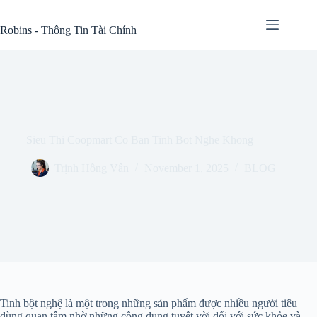
Skip
to
Robins - Thông Tin Tài Chính
content
Sieu Thi Coopmart Co Ban Tinh Bot Nghe Khong
Trịnh Hồng Vân
November 1, 2025
BLOG
Tinh bột nghệ là một trong những sản phẩm được nhiều người tiêu
dùng quan tâm nhờ những công dụng tuyệt vời đối với sức khỏe và