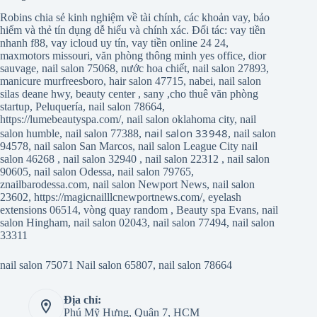
Robins chia sẻ kinh nghiệm về tài chính, các khoản vay, bảo
hiểm và thẻ tín dụng dễ hiểu và chính xác. Đối tác:
vay tiền
nhanh f88
,
vay icloud uy tín
,
vay tiền online 24 24
,
maxmotors missouri
,
văn phòng thông minh yes office
,
dior
sauvage
,
nail salon 75068
,
nước hoa chiết
,
nail salon 27893
,
manicure murfreesboro
,
hair salon 47715
,
nabei
,
nail salon
silas deane hwy
,
beauty center
,
sany
,
cho thuê văn phòng
startup
,
Peluquería
,
nail salon 78664
,
https://lumebeautyspa.com/
,
nail salon oklahoma city
,
nail
nail salon 33948
salon humble
,
nail salon 77388
,
,
nail salon
94578
,
nail salon San Marcos
,
nail salon League City
nail
salon 46268
,
nail salon 32940
,
nail salon 22312
,
nail salon
90605
,
nail salon Odessa
,
nail salon 79765
,
znailbarodessa.com
,
nail salon Newport News
,
nail salon
23602
,
https://magicnailllcnewportnews.com/
,
eyelash
extensions 06514
,
vòng quay random
,
Beauty spa Evans
,
nail
salon Hingham
,
nail salon 02043
,
nail salon 77494
,
nail salon
33311
nail salon 75071
Nail salon 65807
,
nail salon 78664
Địa chỉ:
Phú Mỹ Hưng, Quận 7, HCM