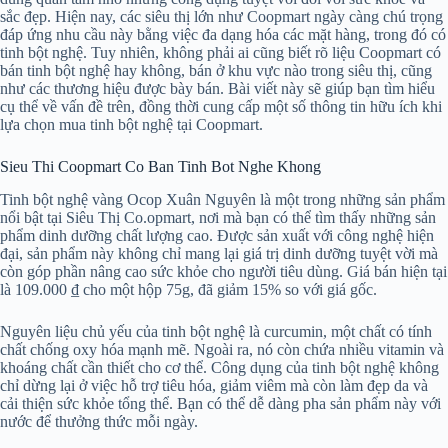
sắc đẹp. Hiện nay, các siêu thị lớn như Coopmart ngày càng chú trọng
đáp ứng nhu cầu này bằng việc đa dạng hóa các mặt hàng, trong đó có
tinh bột nghệ. Tuy nhiên, không phải ai cũng biết rõ liệu Coopmart có
bán tinh bột nghệ hay không, bán ở khu vực nào trong siêu thị, cũng
như các thương hiệu được bày bán. Bài viết này sẽ giúp bạn tìm hiểu
cụ thể về vấn đề trên, đồng thời cung cấp một số thông tin hữu ích khi
lựa chọn mua tinh bột nghệ tại Coopmart.
Sieu Thi Coopmart Co Ban Tinh Bot Nghe Khong
Tinh bột nghệ vàng Ocop Xuân Nguyên là một trong những sản phẩm
nổi bật tại Siêu Thị Co.opmart, nơi mà bạn có thể tìm thấy những sản
phẩm dinh dưỡng chất lượng cao. Được sản xuất với công nghệ hiện
đại, sản phẩm này không chỉ mang lại giá trị dinh dưỡng tuyệt vời mà
còn góp phần nâng cao sức khỏe cho người tiêu dùng. Giá bán hiện tại
là 109.000 ₫ cho một hộp 75g, đã giảm 15% so với giá gốc.
Nguyên liệu chủ yếu của tinh bột nghệ là curcumin, một chất có tính
chất chống oxy hóa mạnh mẽ. Ngoài ra, nó còn chứa nhiều vitamin và
khoáng chất cần thiết cho cơ thể. Công dụng của tinh bột nghệ không
chỉ dừng lại ở việc hỗ trợ tiêu hóa, giảm viêm mà còn làm đẹp da và
cải thiện sức khỏe tổng thể. Bạn có thể dễ dàng pha sản phẩm này với
nước để thưởng thức mỗi ngày.