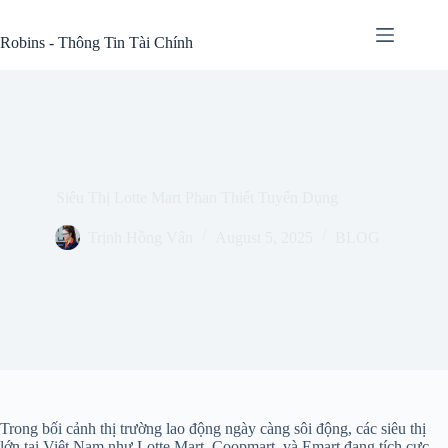
Skip
to
Robins - Thông Tin Tài Chính
content
Siêu Thị Lotte Mart Phan Thiết Tuyển Dụng
Trịnh Hồng Vân
August 5, 2025
BLOG
Trong bối cảnh thị trường lao động ngày càng sôi động, các siêu thị
lớn tại Việt Nam như Lotte Mart, Coopmart, và Emart đang tích cực