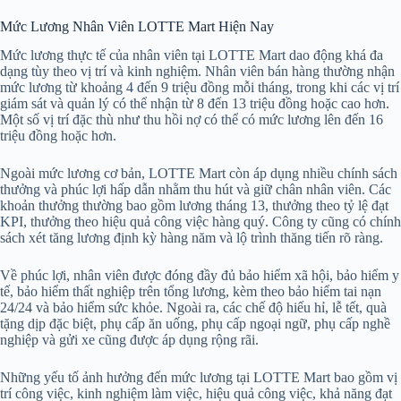
Mức Lương Nhân Viên LOTTE Mart Hiện Nay
Mức lương thực tế của nhân viên tại LOTTE Mart dao động khá đa
dạng tùy theo vị trí và kinh nghiệm. Nhân viên bán hàng thường nhận
mức lương từ khoảng 4 đến 9 triệu đồng mỗi tháng, trong khi các vị trí
giám sát và quản lý có thể nhận từ 8 đến 13 triệu đồng hoặc cao hơn.
Một số vị trí đặc thù như thu hồi nợ có thể có mức lương lên đến 16
triệu đồng hoặc hơn.
Ngoài mức lương cơ bản, LOTTE Mart còn áp dụng nhiều chính sách
thưởng và phúc lợi hấp dẫn nhằm thu hút và giữ chân nhân viên. Các
khoản thưởng thường bao gồm lương tháng 13, thưởng theo tỷ lệ đạt
KPI, thưởng theo hiệu quả công việc hàng quý. Công ty cũng có chính
sách xét tăng lương định kỳ hàng năm và lộ trình thăng tiến rõ ràng.
Về phúc lợi, nhân viên được đóng đầy đủ bảo hiểm xã hội, bảo hiểm y
tế, bảo hiểm thất nghiệp trên tổng lương, kèm theo bảo hiểm tai nạn
24/24 và bảo hiểm sức khỏe. Ngoài ra, các chế độ hiếu hỉ, lễ tết, quà
tặng dịp đặc biệt, phụ cấp ăn uống, phụ cấp ngoại ngữ, phụ cấp nghề
nghiệp và gửi xe cũng được áp dụng rộng rãi.
Những yếu tố ảnh hưởng đến mức lương tại LOTTE Mart bao gồm vị
trí công việc, kinh nghiệm làm việc, hiệu quả công việc, khả năng đạt