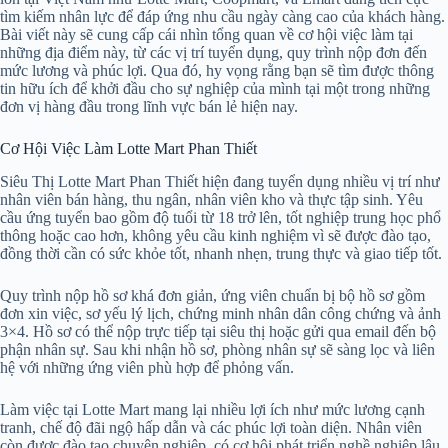
tìm kiếm nhân lực để đáp ứng nhu cầu ngày càng cao của khách hàng.
Bài viết này sẽ cung cấp cái nhìn tổng quan về cơ hội việc làm tại
những địa điểm này, từ các vị trí tuyển dụng, quy trình nộp đơn đến
mức lương và phúc lợi. Qua đó, hy vọng rằng bạn sẽ tìm được thông
tin hữu ích để khởi đầu cho sự nghiệp của mình tại một trong những
đơn vị hàng đầu trong lĩnh vực bán lẻ hiện nay.
Cơ Hội Việc Làm Lotte Mart Phan Thiết
Siêu Thị Lotte Mart Phan Thiết hiện đang tuyển dụng nhiều vị trí như
nhân viên bán hàng, thu ngân, nhân viên kho và thực tập sinh. Yêu
cầu ứng tuyển bao gồm độ tuổi từ 18 trở lên, tốt nghiệp trung học phổ
thông hoặc cao hơn, không yêu cầu kinh nghiệm vì sẽ được đào tạo,
đồng thời cần có sức khỏe tốt, nhanh nhẹn, trung thực và giao tiếp tốt.
Quy trình nộp hồ sơ khá đơn giản, ứng viên chuẩn bị bộ hồ sơ gồm
đơn xin việc, sơ yếu lý lịch, chứng minh nhân dân công chứng và ảnh
3×4. Hồ sơ có thể nộp trực tiếp tại siêu thị hoặc gửi qua email đến bộ
phận nhân sự. Sau khi nhận hồ sơ, phòng nhân sự sẽ sàng lọc và liên
hệ với những ứng viên phù hợp để phỏng vấn.
Làm việc tại Lotte Mart mang lại nhiều lợi ích như mức lương cạnh
tranh, chế độ đãi ngộ hấp dẫn và các phúc lợi toàn diện. Nhân viên
còn được đào tạo chuyên nghiệp, có cơ hội phát triển nghề nghiệp lâu