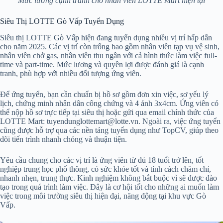
Mức lương cạnh tranh cho nhân viên LOTTE Mart hiện tại
Siêu Thị LOTTE Gò Vấp Tuyển Dụng
Siêu thị LOTTE Gò Vấp hiện đang tuyển dụng nhiều vị trí hấp dẫn
cho năm 2025. Các vị trí còn trống bao gồm nhân viên tạp vụ vệ sinh,
nhân viên chở gas, nhân viên thu ngân với cả hình thức làm việc full-
time và part-time. Mức lương và quyền lợi được đánh giá là cạnh
tranh, phù hợp với nhiều đối tượng ứng viên.
Để ứng tuyển, bạn cần chuẩn bị hồ sơ gồm đơn xin việc, sơ yếu lý
lịch, chứng minh nhân dân công chứng và 4 ảnh 3x4cm. Ứng viên có
thể nộp hồ sơ trực tiếp tại siêu thị hoặc gửi qua email chính thức của
LOTTE Mart: tuyendunglottemart@lotte.vn. Ngoài ra, việc ứng tuyển
cũng được hỗ trợ qua các nền tảng tuyển dụng như TopCV, giúp theo
dõi tiến trình nhanh chóng và thuận tiện.
Yêu cầu chung cho các vị trí là ứng viên từ đủ 18 tuổi trở lên, tốt
nghiệp trung học phổ thông, có sức khỏe tốt và tính cách chăm chỉ,
nhanh nhẹn, trung thực. Kinh nghiệm không bắt buộc vì sẽ được đào
tạo trong quá trình làm việc. Đây là cơ hội tốt cho những ai muốn làm
việc trong môi trường siêu thị hiện đại, năng động tại khu vực Gò
Vấp.