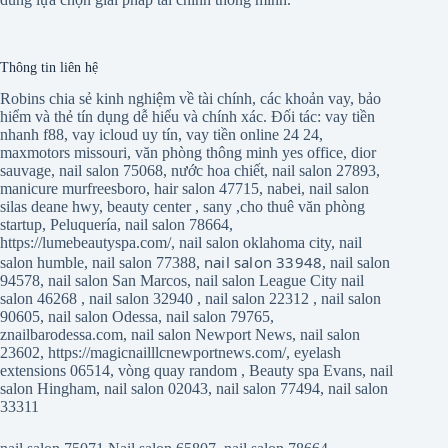
Thông tin liên hệ
Robins chia sẻ kinh nghiệm về tài chính, các khoản vay, bảo
hiểm và thẻ tín dụng dễ hiểu và chính xác. Đối tác:
vay tiền
nhanh f88
,
vay icloud uy tín
,
vay tiền online 24 24
,
maxmotors missouri
,
văn phòng thông minh yes office
,
dior
sauvage
,
nail salon 75068
,
nước hoa chiết
,
nail salon 27893
,
manicure murfreesboro
,
hair salon 47715
,
nabei
,
nail salon
silas deane hwy
,
beauty center
,
sany
,
cho thuê văn phòng
startup
,
Peluquería
,
nail salon 78664
,
https://lumebeautyspa.com/
,
nail salon oklahoma city
,
nail
nail salon 33948
salon humble
,
nail salon 77388
,
,
nail salon
94578
,
nail salon San Marcos
,
nail salon League City
nail
salon 46268
,
nail salon 32940
,
nail salon 22312
,
nail salon
90605
,
nail salon Odessa
,
nail salon 79765
,
znailbarodessa.com
,
nail salon Newport News
,
nail salon
23602
,
https://magicnailllcnewportnews.com/
,
eyelash
extensions 06514
,
vòng quay random
,
Beauty spa Evans
,
nail
salon Hingham
,
nail salon 02043
,
nail salon 77494
,
nail salon
33311