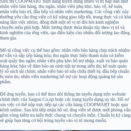
Siêu thị COOPMART hiện đang tuyển dụng nhiều vị trí hấp dẫn như
nhân viên bán hàng, thu ngân, nhân viên phụ kho, bảo vệ, kế toán,
nhân viên bảo trì, đầu bếp và nhân viên marketing. Các công việc này
thường yêu cầu ứng viên có kỹ năng giao tiếp tốt, trung thực và có khả
năng làm việc nhóm, đồng thời một số vị trí đòi hỏi kinh nghiệm
chuyên môn phù hợp. Mức lương được thỏa thuận tùy theo vị trí và
kinh nghiệm của ứng viên, tạo điều kiện cho nhiều đối tượng lao động
tham gia.
Mô tả công việc cụ thể bao gồm: nhân viên bán hàng chịu trách nhiệm
tư vấn và sắp xếp hàng hóa; thu ngân thực hiện thanh toán và kiểm
soát quầy thu ngân; nhân viên phụ kho hỗ trợ nhập, xuất và bảo quản
hàng hóa; bảo vệ đảm bảo an ninh trật tự trong siêu thị; kế toán quản
lý sổ sách tài chính; nhân viên bảo trì sửa chữa thiết bị; đầu bếp chuẩn
bị món ăn; nhân viên marketing hỗ trợ các hoạt động quảng bá sản
phẩm.
Để ứng tuyển, bạn có thể theo dõi thông tin tuyển dụng trên website
chính thức của Saigon Co.op hoặc các trang tuyển dụng uy tín. Hồ sơ
xin việc có thể nộp trực tiếp tại các cửa hàng COOPMART hoặc qua
kênh online. Sau khi tiếp nhận hồ sơ, ứng viên sẽ được mời phỏng vấn
gồm vòng kiểm tra kiến thức chung và chuyên môn. Chuẩn bị kỹ càng
sẽ giúp bạn tăng cơ hội trúng tuyển vào vị trí mong muốn.