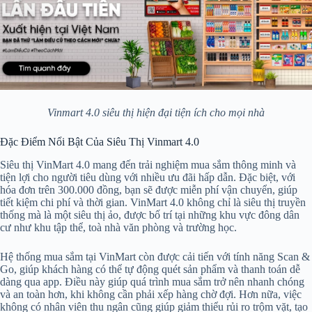
Vinmart 4.0 siêu thị hiện đại tiện ích cho mọi nhà
Đặc Điểm Nổi Bật Của Siêu Thị Vinmart 4.0
Siêu thị VinMart 4.0 mang đến trải nghiệm mua sắm thông minh và
tiện lợi cho người tiêu dùng với nhiều ưu đãi hấp dẫn. Đặc biệt, với
hóa đơn trên 300.000 đồng, bạn sẽ được miễn phí vận chuyển, giúp
tiết kiệm chi phí và thời gian. VinMart 4.0 không chỉ là siêu thị truyền
thống mà là một siêu thị ảo, được bố trí tại những khu vực đông dân
cư như khu tập thể, toà nhà văn phòng và trường học.
Hệ thống mua sắm tại VinMart còn được cải tiến với tính năng Scan &
Go, giúp khách hàng có thể tự động quét sản phẩm và thanh toán dễ
dàng qua app. Điều này giúp quá trình mua sắm trở nên nhanh chóng
và an toàn hơn, khi không cần phải xếp hàng chờ đợi. Hơn nữa, việc
không có nhân viên thu ngân cũng giúp giảm thiểu rủi ro trộm vặt, tạo