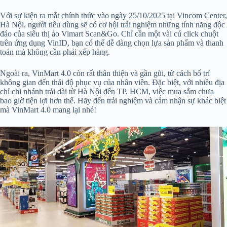
Với sự kiện ra mắt chính thức vào ngày 25/10/2025 tại Vincom Center,
Hà Nội, người tiêu dùng sẽ có cơ hội trải nghiệm những tính năng độc
đáo của siêu thị ảo Vimart Scan&Go. Chỉ cần một vài cú click chuột
trên ứng dụng VinID, bạn có thể dễ dàng chọn lựa sản phẩm và thanh
toán mà không cần phải xếp hàng.
Ngoài ra, VinMart 4.0 còn rất thân thiện và gần gũi, từ cách bố trí
không gian đến thái độ phục vụ của nhân viên. Đặc biệt, với nhiều địa
chỉ chi nhánh trải dài từ Hà Nội đến TP. HCM, việc mua sắm chưa
bao giờ tiện lợi hơn thế. Hãy đến trải nghiệm và cảm nhận sự khác biệt
mà VinMart 4.0 mang lại nhé!