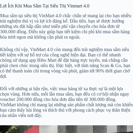
Lợi Ích Khi Mua Sắm Tại Siêu Thị Vinmart 4.0
Mua sắm tại siêu thị VinMart 4.0 chắc chắn sẽ mang lại cho bạn nhiều
trải nghiệm thú vị và lợi ích đáng kể. Đầu tiên, bạn sẽ được hưởng
những ưu đãi hấp dẫn như miễn phí vận chuyển cho hóa đơn từ
300.000 đồng. Điều này giúp bạn tiết kiệm chi phí khi mua sắm hàng
hóa tươi ngon mà không cần phải ra ngoài.
Không chỉ vậy, VinMart 4.0 còn mang đến trải nghiệm mua sắm siêu
tiết kiệm với sự hỗ trợ của công nghệ hiện đại. Bạn có thể nhanh
chóng sử dụng app Bibo Mart để đặt hàng trực tuyến, mà chẳng cần
phải chen chúc trong siêu thị. Đặc biệt, với tính năng Scan & Go, bạn
có thể thanh toán chỉ trong vòng vài phút, giảm tới 90% thời gian chờ
đợi.
Đối với những ai bận rộn, việc mua hàng từ xa thực sự là một lựa
chọn vàng. Hơn nữa, mỗi lần mua sắm, bạn đều có cơ hội nhận ngay
voucher 200.000 đồng cho hóa đơn đầu tiên từ 300.000 đồng.
VinMart không chỉ mang lại những sản phẩm chất lượng mà còn khiến
bạn cảm thấy hài lòng và thích thú với phong cách phục vụ thân thiện
của nhân viên nơi đây.