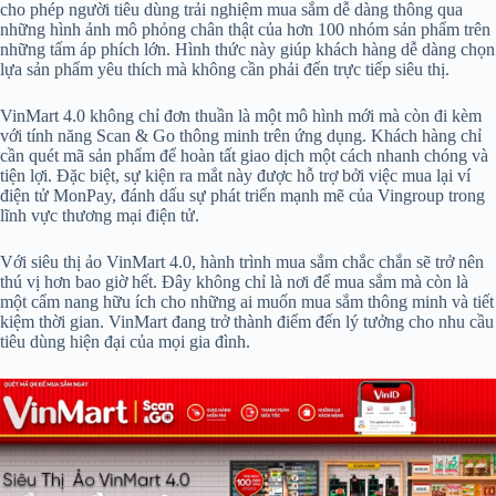
cho phép người tiêu dùng trải nghiệm mua sắm dễ dàng thông qua
những hình ảnh mô phỏng chân thật của hơn 100 nhóm sản phẩm trên
những tấm áp phích lớn. Hình thức này giúp khách hàng dễ dàng chọn
lựa sản phẩm yêu thích mà không cần phải đến trực tiếp siêu thị.
VinMart 4.0 không chỉ đơn thuần là một mô hình mới mà còn đi kèm
với tính năng Scan & Go thông minh trên ứng dụng. Khách hàng chỉ
cần quét mã sản phẩm để hoàn tất giao dịch một cách nhanh chóng và
tiện lợi. Đặc biệt, sự kiện ra mắt này được hỗ trợ bởi việc mua lại ví
điện tử MonPay, đánh dấu sự phát triển mạnh mẽ của Vingroup trong
lĩnh vực thương mại điện tử.
Với siêu thị ảo VinMart 4.0, hành trình mua sắm chắc chắn sẽ trở nên
thú vị hơn bao giờ hết. Đây không chỉ là nơi để mua sắm mà còn là
một cẩm nang hữu ích cho những ai muốn mua sắm thông minh và tiết
kiệm thời gian. VinMart đang trở thành điểm đến lý tưởng cho nhu cầu
tiêu dùng hiện đại của mọi gia đình.