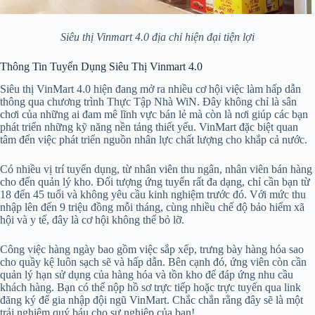
Siêu thị Vinmart 4.0 địa chỉ hiện đại tiện lợi
Thông Tin Tuyển Dụng Siêu Thị Vinmart 4.0
Siêu thị VinMart 4.0 hiện đang mở ra nhiều cơ hội việc làm hấp dẫn
thông qua chương trình Thực Tập Nhà WiN. Đây không chỉ là sân
chơi của những ai đam mê lĩnh vực bán lẻ mà còn là nơi giúp các bạn
phát triển những kỹ năng nền tảng thiết yếu. VinMart đặc biệt quan
tâm đến việc phát triển nguồn nhân lực chất lượng cho khắp cả nước.
Có nhiều vị trí tuyển dụng, từ nhân viên thu ngân, nhân viên bán hàng
cho đến quản lý kho. Đối tượng ứng tuyển rất đa dạng, chỉ cần bạn từ
18 đến 45 tuổi và không yêu cầu kinh nghiệm trước đó. Với mức thu
nhập lên đến 9 triệu đồng mỗi tháng, cùng nhiều chế độ bảo hiểm xã
hội và y tế, đây là cơ hội không thể bỏ lỡ.
Công việc hàng ngày bao gồm việc sắp xếp, trưng bày hàng hóa sao
cho quầy kệ luôn sạch sẽ và hấp dẫn. Bên cạnh đó, ứng viên còn cần
quản lý hạn sử dụng của hàng hóa và tồn kho để đáp ứng nhu cầu
khách hàng. Bạn có thể nộp hồ sơ trực tiếp hoặc trực tuyến qua link
đăng ký để gia nhập đội ngũ VinMart. Chắc chắn rằng đây sẽ là một
trải nghiệm quý báu cho sự nghiệp của bạn!