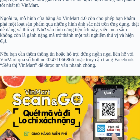
tốt nhất từ VinMart.
Ngoài ra, mô hình cửa hàng ảo VinMart 4.0 còn cho phép bạn khám
phá một loạt sản phẩm qua những hình ảnh sắc nét trên ứng dụng, thật
dễ dàng và thú vị! Nhờ vào tính năng tiện ích này, việc mua sắm
không còn là gánh nặng mà trở thành một trải nghiệm thú vị và hiện
đại.
Nếu bạn cần thêm thông tin hoặc hỗ trợ, đừng ngần ngại liên hệ với
VinMart qua số hotline 02471066866 hoặc truy cập trang Facebook
“Siêu thị VinMart” để được tư vấn nhanh chóng.