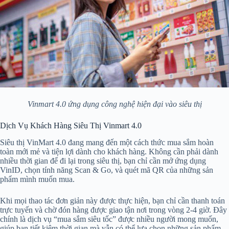
Vinmart 4.0 ứng dụng công nghệ hiện đại vào siêu thị
Dịch Vụ Khách Hàng Siêu Thị Vinmart 4.0
Siêu thị VinMart 4.0 đang mang đến một cách thức mua sắm hoàn
toàn mới mẻ và tiện lợi dành cho khách hàng. Không cần phải dành
nhiều thời gian để đi lại trong siêu thị, bạn chỉ cần mở ứng dụng
VinID, chọn tính năng Scan & Go, và quét mã QR của những sản
phẩm mình muốn mua.
Khi mọi thao tác đơn giản này được thực hiện, bạn chỉ cần thanh toán
trực tuyến và chờ đón hàng được giao tận nơi trong vòng 2-4 giờ. Đây
chính là dịch vụ “mua sắm siêu tốc” được nhiều người mong muốn,
giúp bạn tiết kiệm thời gian mà vẫn có thể lựa chọn những sản phẩm