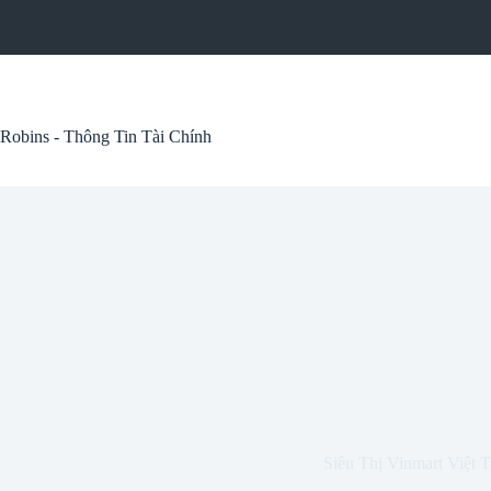
Skip
to
content
Robins - Thông Tin Tài Chính
Siêu Thị Vinmart Việt T