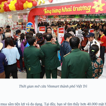
Thời gian mở cửa Vinmart thành phố Việt Trì
h mua sắm tiện lợi và đa dạng. Tại đây, bạn sẽ tìm thấy hơn 40.000 m