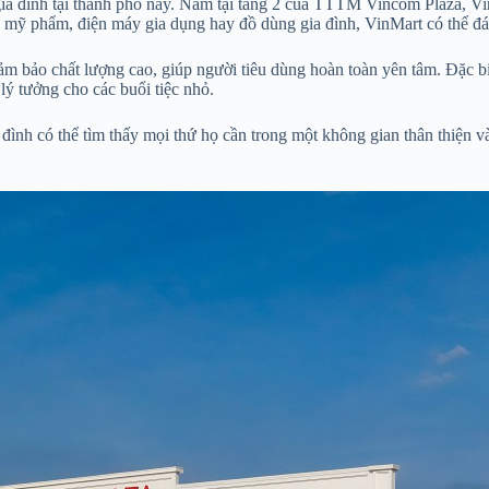
 gia đình tại thành phố này. Nằm tại tầng 2 của TTTM Vincom Plaza, 
óa mỹ phẩm, điện máy gia dụng hay đồ dùng gia đình, VinMart có thể đ
bảo chất lượng cao, giúp người tiêu dùng hoàn toàn yên tâm. Đặc biệt
 lý tưởng cho các buổi tiệc nhỏ.
 đình có thể tìm thấy mọi thứ họ cần trong một không gian thân thiện 