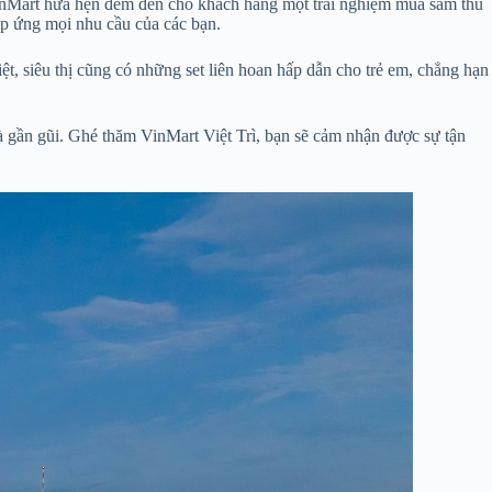
VinMart hứa hẹn đem đến cho khách hàng một trải nghiệm mua sắm thú
áp ứng mọi nhu cầu của các bạn.
, siêu thị cũng có những set liên hoan hấp dẫn cho trẻ em, chẳng hạn
và gần gũi. Ghé thăm VinMart Việt Trì, bạn sẽ cảm nhận được sự tận