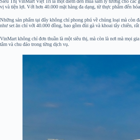
Siêu Thị VinMart Việt Trì là một điểm đến mua sắm lý tưởng cho các
vị và tiện lợi. Với hơn 40.000 mặt hàng đa dạng, từ thực phẩm đến h
Những sản phẩm tại đây không chỉ phong phú về chủng loại mà còn đảm 
như set ăn chỉ với 40.000 đồng, bao gồm đùi gà và khoai tây chiên, rất
VinMart không chỉ đơn thuần là một siêu thị, mà còn là nơi mà mọi gia
tâm và chu đáo trong từng dịch vụ.