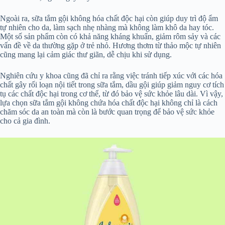
Ngoài ra, sữa tắm gội không hóa chất độc hại còn giúp duy trì độ ẩm
tự nhiên cho da, làm sạch nhẹ nhàng mà không làm khô da hay tóc.
Một số sản phẩm còn có khả năng kháng khuẩn, giảm rôm sảy và các
vấn đề về da thường gặp ở trẻ nhỏ. Hương thơm từ thảo mộc tự nhiên
cũng mang lại cảm giác thư giãn, dễ chịu khi sử dụng.
Nghiên cứu y khoa cũng đã chỉ ra rằng việc tránh tiếp xúc với các hóa
chất gây rối loạn nội tiết trong sữa tắm, dầu gội giúp giảm nguy cơ tích
tụ các chất độc hại trong cơ thể, từ đó bảo vệ sức khỏe lâu dài. Vì vậy,
lựa chọn sữa tắm gội không chứa hóa chất độc hại không chỉ là cách
chăm sóc da an toàn mà còn là bước quan trọng để bảo vệ sức khỏe
cho cả gia đình.