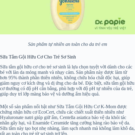
Sản phẩm tự nhiên an toàn cho da trẻ em
Sữa Tắm Gội Hữu Cơ Cho Trẻ Sơ Sinh
Sữa tắm gội hữu cơ cho trẻ sơ sinh là lựa chọn tuyệt vời dành cho các
bé với làn da mỏng manh và nhạy cảm. Sản phẩm này được làm từ
hơn 95% thành phần thiên nhiên, không chứa hóa chất độc hại, giúp
giảm nguy cơ kích ứng và dị ứng cho da bé. Đặc biệt, sữa tắm gội hữu
cơ thường có độ pH cân bằng, phù hợp với độ pH tự nhiên của da trẻ,
giúp duy trì lớp màng bảo vệ và dưỡng ẩm hiệu quả.
Một số sản phẩm nổi bật như Sữa Tắm Gội Hữu Cơ K-Mom được
chứng nhận hữu cơ EcoCert, chứa các chiết xuất thiên nhiên như
Hyaluronate natri giúp giữ ẩm, Centella asiatica bảo vệ da khỏi tác
nhân gây hại, và Enamide Ceramide tăng cường hàng rào bảo vệ da.
Sữa tắm này tạo bọt nhẹ nhàng, làm sạch nhanh mà không làm khô da,
rất an toàn cho trẻ từ sơ sinh trở lên.