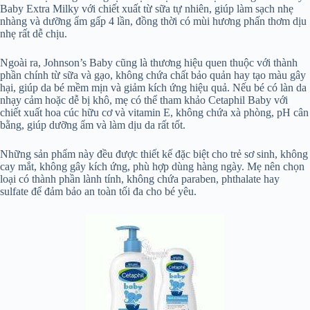
Baby Extra Milky với chiết xuất từ sữa tự nhiên, giúp làm sạch nhẹ
nhàng và dưỡng ẩm gấp 4 lần, đồng thời có mùi hương phấn thơm dịu
nhẹ rất dễ chịu.
Ngoài ra, Johnson’s Baby cũng là thương hiệu quen thuộc với thành
phần chính từ sữa và gạo, không chứa chất bảo quản hay tạo màu gây
hại, giúp da bé mềm mịn và giảm kích ứng hiệu quả. Nếu bé có làn da
nhạy cảm hoặc dễ bị khô, mẹ có thể tham khảo Cetaphil Baby với
chiết xuất hoa cúc hữu cơ và vitamin E, không chứa xà phòng, pH cân
bằng, giúp dưỡng ẩm và làm dịu da rất tốt.
Những sản phẩm này đều được thiết kế đặc biệt cho trẻ sơ sinh, không
cay mắt, không gây kích ứng, phù hợp dùng hàng ngày. Mẹ nên chọn
loại có thành phần lành tính, không chứa paraben, phthalate hay
sulfate để đảm bảo an toàn tối đa cho bé yêu.