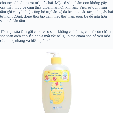
cho tóc bé luôn mượt mà, dễ chải. Một số sản phẩm còn không gây
cay mắt, giúp bé cảm thấy thoải mái hơn khi tắm. Việc sử dụng sữa
tắm gội chuyên biệt cũng hỗ trợ bảo vệ da bé khỏi các tác nhân gây hại
từ môi trường, đồng thời tạo cảm giác thư giãn, giúp bé dễ ngủ hơn
sau mỗi lần tắm.
Tóm lại, sữa tắm gội cho trẻ sơ sinh không chỉ làm sạch mà còn chăm
sóc toàn diện cho làn da và mái tóc bé, giúp mẹ chăm sóc bé yêu một
cách nhẹ nhàng và hiệu quả hơn.