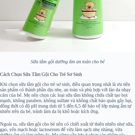
Sữa tắm gội dưỡng ẩm an toàn cho bé
Cách Chọn Sữa Tắm Gội Cho Trẻ Sơ Sinh
Khi chọn sữa tắm gội cho trẻ sơ sinh, điều quan trọng nhất là ưu tiên
sản phẩm có thành phần dịu nhẹ, an toàn và phù hợp với làn da nhạy
cảm của bé. Mẹ nên chọn các loại sữa tắm không chứa chất tạo bọt
mạnh, không paraben, không sulfate và không chất bảo quản gây hại,
đồng thời có độ pH trung tính từ 5 đến 6,5 để bảo vệ lớp màng ẩm tự
nhiên trên da bé, tránh làm da bị khô hoặc kích ứng.
Ngoài ra, sữa tắm gội cho bé nên có chiết xuất từ thiên nhiên như sữa,
gạo, yến mạch hoặc lactoserum để vừa làm sạch nhẹ nhàng, vừa
dưỡng ẩm và làm mềm da. Mẹ cũng cần lưu ý chọn sản phẩm của