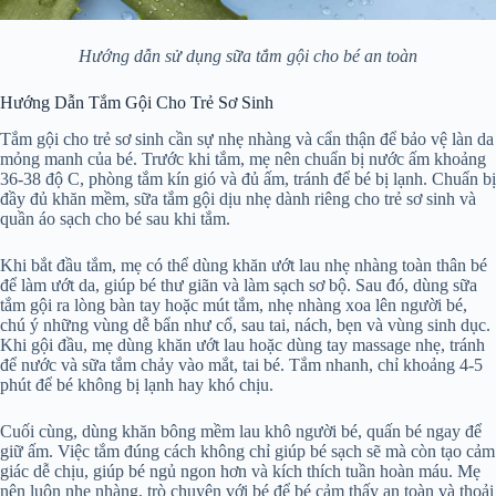
Hướng dẫn sử dụng sữa tắm gội cho bé an toàn
Hướng Dẫn Tắm Gội Cho Trẻ Sơ Sinh
Tắm gội cho trẻ sơ sinh cần sự nhẹ nhàng và cẩn thận để bảo vệ làn da
mỏng manh của bé. Trước khi tắm, mẹ nên chuẩn bị nước ấm khoảng
36-38 độ C, phòng tắm kín gió và đủ ấm, tránh để bé bị lạnh. Chuẩn bị
đầy đủ khăn mềm, sữa tắm gội dịu nhẹ dành riêng cho trẻ sơ sinh và
quần áo sạch cho bé sau khi tắm.
Khi bắt đầu tắm, mẹ có thể dùng khăn ướt lau nhẹ nhàng toàn thân bé
để làm ướt da, giúp bé thư giãn và làm sạch sơ bộ. Sau đó, dùng sữa
tắm gội ra lòng bàn tay hoặc mút tắm, nhẹ nhàng xoa lên người bé,
chú ý những vùng dễ bẩn như cổ, sau tai, nách, bẹn và vùng sinh dục.
Khi gội đầu, mẹ dùng khăn ướt lau hoặc dùng tay massage nhẹ, tránh
để nước và sữa tắm chảy vào mắt, tai bé. Tắm nhanh, chỉ khoảng 4-5
phút để bé không bị lạnh hay khó chịu.
Cuối cùng, dùng khăn bông mềm lau khô người bé, quấn bé ngay để
giữ ấm. Việc tắm đúng cách không chỉ giúp bé sạch sẽ mà còn tạo cảm
giác dễ chịu, giúp bé ngủ ngon hơn và kích thích tuần hoàn máu. Mẹ
nên luôn nhẹ nhàng, trò chuyện với bé để bé cảm thấy an toàn và thoải