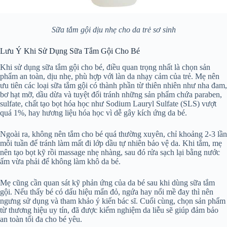
Sữa tắm gội dịu nhẹ cho da trẻ sơ sinh
Lưu Ý Khi Sử Dụng Sữa Tắm Gội Cho Bé
Khi sử dụng sữa tắm gội cho bé, điều quan trọng nhất là chọn sản
phẩm an toàn, dịu nhẹ, phù hợp với làn da nhạy cảm của trẻ. Mẹ nên
ưu tiên các loại sữa tắm gội có thành phần từ thiên nhiên như nha đam,
bơ hạt mỡ, dầu dừa và tuyệt đối tránh những sản phẩm chứa paraben,
sulfate, chất tạo bọt hóa học như Sodium Lauryl Sulfate (SLS) vượt
quá 1%, hay hương liệu hóa học vì dễ gây kích ứng da bé.
Ngoài ra, không nên tắm cho bé quá thường xuyên, chỉ khoảng 2-3 lần
mỗi tuần để tránh làm mất đi lớp dầu tự nhiên bảo vệ da. Khi tắm, mẹ
nên tạo bọt kỹ rồi massage nhẹ nhàng, sau đó rửa sạch lại bằng nước
ấm vừa phải để không làm khô da bé.
Mẹ cũng cần quan sát kỹ phản ứng của da bé sau khi dùng sữa tắm
gội. Nếu thấy bé có dấu hiệu mẩn đỏ, ngứa hay nổi mề đay thì nên
ngưng sử dụng và tham khảo ý kiến bác sĩ. Cuối cùng, chọn sản phẩm
từ thương hiệu uy tín, đã được kiểm nghiệm da liễu sẽ giúp đảm bảo
an toàn tối đa cho bé yêu.