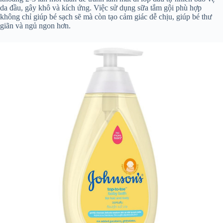
da đầu, gây khô và kích ứng. Việc sử dụng sữa tắm gội phù hợp
không chỉ giúp bé sạch sẽ mà còn tạo cảm giác dễ chịu, giúp bé thư
giãn và ngủ ngon hơn.