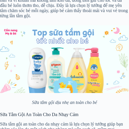
bẩn và vi khuẩn mà không làm khô da, đồng thời giữ cho tóc và da
đầu bé luôn thơm tho, dễ chịu. Đây là lựa chọn lý tưởng để mẹ yên
tâm chăm sóc bé mỗi ngày, giúp bé cảm thấy thoải mái và vui vẻ trong
từng lần tắm gội.
Sữa tắm gội dịu nhẹ an toàn cho bé
Sữa Tắm Gội An Toàn Cho Da Nhạy Cảm
Sữa tắm gội an toàn cho da nhạy cảm là lựa chọn lý tưởng giúp bạn