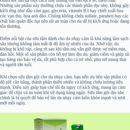
chăm sóc làn da một cách nhẹ nhàng mà vẫn sạch sẽ, mềm mại.
Những sản phẩm này thường chứa các thành phần dịu nhẹ, không gây
kích ứng như dầu cám gạo, glycerin, vitamin B3 hay chiết xuất hoa
cúc vạn thọ, hoa anh đào. Chúng không chứa sulfate, paraben hay các
chất bảo quản độc hại nên rất an toàn cho da dễ bị kích ứng hoặc đang
tổn thương.
Điểm nổi bật của sữa tắm dành cho da nhạy cảm là khả năng làm sạch
sâu nhưng không làm mất đi độ ẩm tự nhiên của da. Nhờ vậy, da
không bị khô ráp, căng rít sau khi tắm mà vẫn giữ được sự mềm mịn,
đàn hồi. Một số sản phẩm còn hỗ trợ làm dịu da, giảm viêm và giúp tái
tạo hàng rào bảo vệ da, rất phù hợp cho cả trẻ nhỏ, phụ nữ mang thai
và người lớn tuổi.
Khi chọn sữa tắm gội cho da nhạy cảm, bạn nên ưu tiên sản phẩm có
độ pH cân bằng, thành phần thiên nhiên và không chứa hương liệu
mạnh. Điều này giúp hạn chế tối đa nguy cơ kích ứng, mang lại cảm
giác dễ chịu và an toàn khi sử dụng hàng ngày. Sữa tắm gội dịu nhẹ
chính là bí quyết để bảo vệ làn da nhạy cảm luôn khỏe mạnh và tươi
mới mỗi ngày.