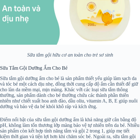
Sữa tắm gội hữu cơ an toàn cho trẻ sơ sinh
Sữa Tắm Gội Dưỡng Ẩm Cho Bé
Sữa tắm gội dưỡng ẩm cho bé là sản phẩm thiết yếu giúp làm sạch da
và tóc bé một cách dịu nhẹ, đồng thời cung cấp độ ẩm cần thiết để giữ
cho làn da mềm mại, mịn màng. Khác với các loại sữa tắm thông
thường, sản phẩm dành cho bé thường chứa các thành phần thiên
nhiên như chiết xuất hoa anh đào, dầu oliu, vitamin A, B, E giúp nuôi
dưỡng và bảo vệ da bé khỏi khô ráp và kích ứng.
Điểm nổi bật của sữa tắm gội dưỡng ẩm là khả năng giữ cân bằng độ
pH, không làm tổn thương lớp màng bảo vệ tự nhiên trên da bé. Nhiều
sản phẩm còn kết hợp tính năng tắm và gội 2 trong 1, giúp mẹ tiết
kiệm thời gian và tiện lợi hơn khi chăm sóc bé. Ngoài ra, sữa tắm gội