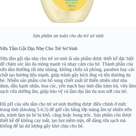
Sản phẩm an toàn cho da trẻ sơ sinh
Sữa Tắm Gội Dịu Nhẹ Cho Trẻ Sơ Sinh
Sữa tắm gội dịu nhẹ cho trẻ sơ sinh là sản phẩm được thiết kế đặc biệt
để chăm sóc làn da mỏng manh và nhạy cảm của bé. Thành phần của
sữa tắm thường rất nhẹ nhàng, không chứa xà phòng, paraben hay các
chất tạo hương liệu mạnh, giúp tránh gây kích ứng và tổn thương da
bé. Nhiều sản phẩm còn bổ sung chiết xuất từ thiên nhiên như nha
đam, dầu hạnh nhân, hoa cúc, yến mạch hay tinh dầu tràm trà, vừa làm
sạch vừa dưỡng ẩm, giúp bảo vệ và làm dịu làn da non nớt của trẻ.
Độ pH của sữa tắm cho trẻ sơ sinh thường được điều chỉnh ở mức
trung tính (khoảng 5-6,5) để giữ cân bằng lớp màng ẩm tự nhiên trên
da, tránh làm da bé bị khô, căng hoặc bong tróc. Sản phẩm còn được
thiết kế để không cay mắt, tạo bọt mềm mịn, dễ dàng rửa sạch mà
không để lại dư lượng gây khó chịu cho bé.