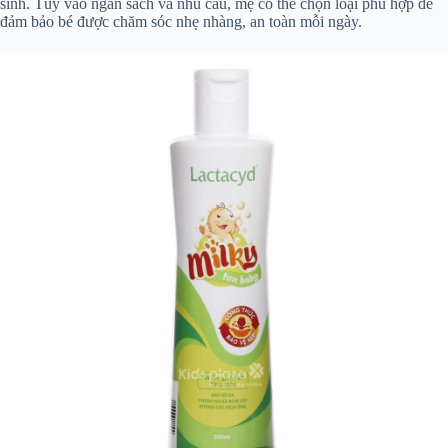
sinh. Tùy vào ngân sách và nhu cầu, mẹ có thể chọn loại phù hợp để
đảm bảo bé được chăm sóc nhẹ nhàng, an toàn mỗi ngày.