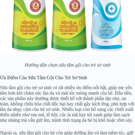
Hướng dẫn chọn sữa tắm gội cho trẻ sơ sinh
Ưu Điểm Của Sữa Tắm Gội Cho Trẻ Sơ Sinh
Sữa tắm gội cho trẻ sơ sinh có rất nhiều ưu điểm nổi bật, giúp mẹ yên
tâm hơn khi chăm sóc làn da và mái tóc mỏng manh của bé. Đầu tiên,
các sản phẩm này thường được thiết kế với thành phần dịu nhẹ, an
toàn, không chứa hóa chất độc hại hay chất gây kích ứng, phù hợp với
làn da nhạy cảm của trẻ sơ sinh. Nhiều loại còn bổ sung các chiết xuất
thiên nhiên như rau má, lô hội, cúc la mã hay trà xanh giúp làm sạch
nhẹ nhàng mà vẫn giữ ẩm, tránh tình trạng da bé bị khô hoặc rôm sảy.
Ngoài ra, sữa tắm gội cho bé còn giúp dưỡng ẩm và làm mềm tóc, giữ