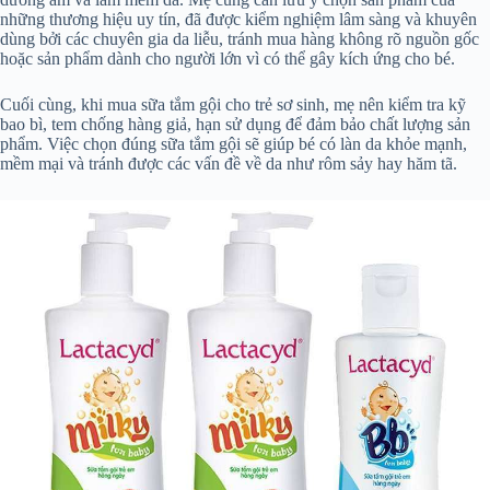
những thương hiệu uy tín, đã được kiểm nghiệm lâm sàng và khuyên
dùng bởi các chuyên gia da liễu, tránh mua hàng không rõ nguồn gốc
hoặc sản phẩm dành cho người lớn vì có thể gây kích ứng cho bé.
Cuối cùng, khi mua sữa tắm gội cho trẻ sơ sinh, mẹ nên kiểm tra kỹ
bao bì, tem chống hàng giả, hạn sử dụng để đảm bảo chất lượng sản
phẩm. Việc chọn đúng sữa tắm gội sẽ giúp bé có làn da khỏe mạnh,
mềm mại và tránh được các vấn đề về da như rôm sảy hay hăm tã.