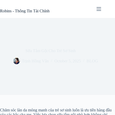
Skip
to
Robins - Thông Tin Tài Chính
content
Sữa Tắm Gội Cho Trẻ Sơ Sinh
Trịnh Hồng Vân
October 5, 2025
BLOG
Chăm sóc làn da mỏng manh của trẻ sơ sinh luôn là ưu tiên hàng đầu
của các bậc cha mẹ. Việc lựa chọn sữa tắm gội phù hợp không chỉ