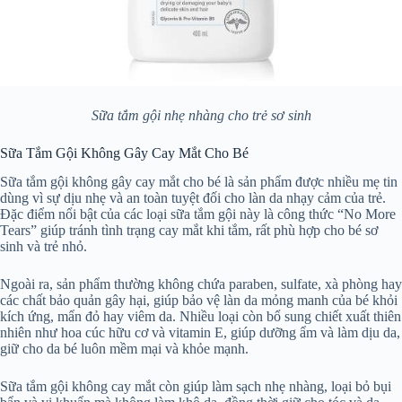
Sữa tắm gội nhẹ nhàng cho trẻ sơ sinh
Sữa Tắm Gội Không Gây Cay Mắt Cho Bé
Sữa tắm gội không gây cay mắt cho bé là sản phẩm được nhiều mẹ tin
dùng vì sự dịu nhẹ và an toàn tuyệt đối cho làn da nhạy cảm của trẻ.
Đặc điểm nổi bật của các loại sữa tắm gội này là công thức “No More
Tears” giúp tránh tình trạng cay mắt khi tắm, rất phù hợp cho bé sơ
sinh và trẻ nhỏ.
Ngoài ra, sản phẩm thường không chứa paraben, sulfate, xà phòng hay
các chất bảo quản gây hại, giúp bảo vệ làn da mỏng manh của bé khỏi
kích ứng, mẩn đỏ hay viêm da. Nhiều loại còn bổ sung chiết xuất thiên
nhiên như hoa cúc hữu cơ và vitamin E, giúp dưỡng ẩm và làm dịu da,
giữ cho da bé luôn mềm mại và khỏe mạnh.
Sữa tắm gội không cay mắt còn giúp làm sạch nhẹ nhàng, loại bỏ bụi