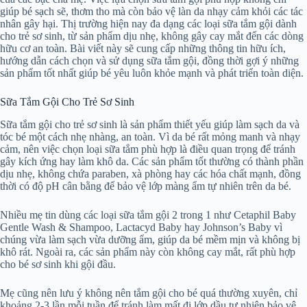
giúp bé sạch sẽ, thơm tho mà còn bảo vệ làn da nhạy cảm khỏi các tác
nhân gây hại. Thị trường hiện nay đa dạng các loại sữa tắm gội dành
cho trẻ sơ sinh, từ sản phẩm dịu nhẹ, không gây cay mắt đến các dòng
hữu cơ an toàn. Bài viết này sẽ cung cấp những thông tin hữu ích,
hướng dẫn cách chọn và sử dụng sữa tắm gội, đồng thời gợi ý những
sản phẩm tốt nhất giúp bé yêu luôn khỏe mạnh và phát triển toàn diện.
Sữa Tắm Gội Cho Trẻ Sơ Sinh
Sữa tắm gội cho trẻ sơ sinh là sản phẩm thiết yếu giúp làm sạch da và
tóc bé một cách nhẹ nhàng, an toàn. Vì da bé rất mỏng manh và nhạy
cảm, nên việc chọn loại sữa tắm phù hợp là điều quan trọng để tránh
gây kích ứng hay làm khô da. Các sản phẩm tốt thường có thành phần
dịu nhẹ, không chứa paraben, xà phòng hay các hóa chất mạnh, đồng
thời có độ pH cân bằng để bảo vệ lớp màng ẩm tự nhiên trên da bé.
Nhiều mẹ tin dùng các loại sữa tắm gội 2 trong 1 như Cetaphil Baby
Gentle Wash & Shampoo, Lactacyd Baby hay Johnson’s Baby vì
chúng vừa làm sạch vừa dưỡng ẩm, giúp da bé mềm mịn và không bị
khô rát. Ngoài ra, các sản phẩm này còn không cay mắt, rất phù hợp
cho bé sơ sinh khi gội đầu.
Mẹ cũng nên lưu ý không nên tắm gội cho bé quá thường xuyên, chỉ
khoảng 2-3 lần mỗi tuần để tránh làm mất đi lớp dầu tự nhiên bảo vệ