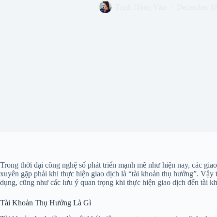
Trịnh Hồng Vân
December 18
Trong thời đại công nghệ số phát triển mạnh mẽ như hiện nay, các gia
xuyên gặp phải khi thực hiện giao dịch là “tài khoản thụ hưởng”. Vậy t
dụng, cũng như các lưu ý quan trọng khi thực hiện giao dịch đến tài k
Tài Khoản Thụ Hưởng Là Gì