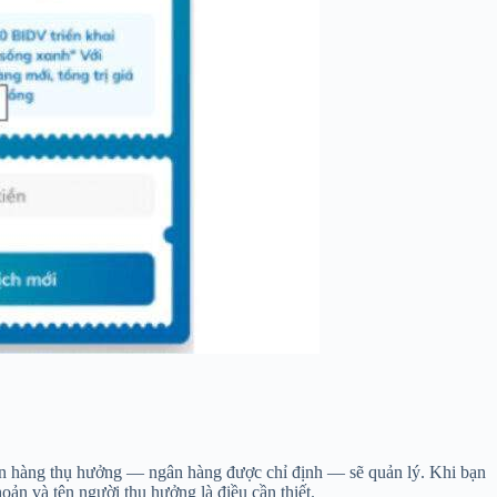
gân hàng thụ hưởng — ngân hàng được chỉ định — sẽ quản lý. Khi bạn
oản và tên người thụ hưởng là điều cần thiết.