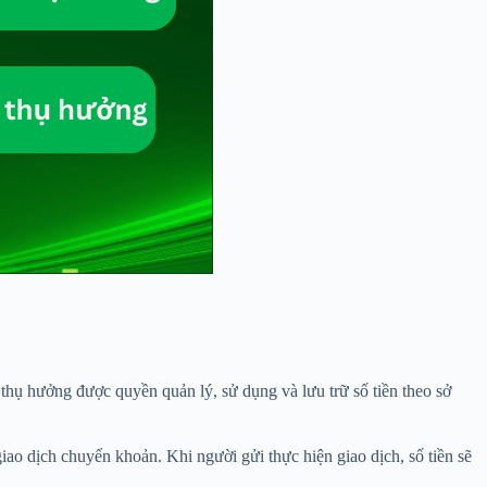
 thụ hưởng được quyền quản lý, sử dụng và lưu trữ số tiền theo sở
iao dịch chuyển khoản. Khi người gửi thực hiện giao dịch, số tiền sẽ