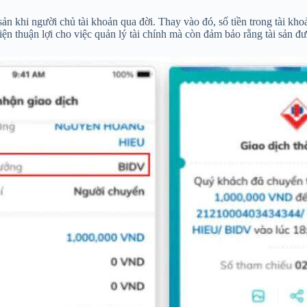
sản khi người chủ tài khoản qua đời. Thay vào đó, số tiền trong tài k
iện thuận lợi cho việc quản lý tài chính mà còn đảm bảo rằng tài sản 