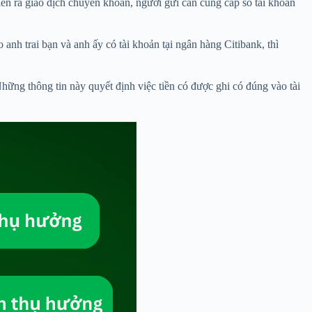
ễn ra giao dịch chuyển khoản, người gửi cần cung cấp số tài khoản
anh trai bạn và anh ấy có tài khoản tại ngân hàng Citibank, thì
ững thông tin này quyết định việc tiền có được ghi có đúng vào tài