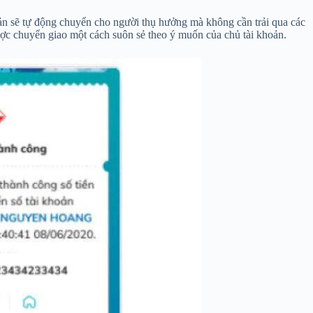
hoản sẽ tự động chuyển cho người thụ hưởng mà không cần trải qua các
được chuyển giao một cách suôn sẻ theo ý muốn của chủ tài khoản.