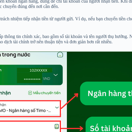
ển khoản ngân hàng, dùng để chỉ tài khoản của người nhận tiền. Khi di
ợc chuyển đúng đến nơi cần đến.
ách nhiệm tiếp nhận tiền từ người gửi. Ví dụ, nếu bạn chuyển tiền cho 
thông tin chính xác, bao gồm số tài khoản và tên người thụ hưởng. Nh
dịch tài chính trở nên thuận tiện và đơn giản hơn rất nhiều.