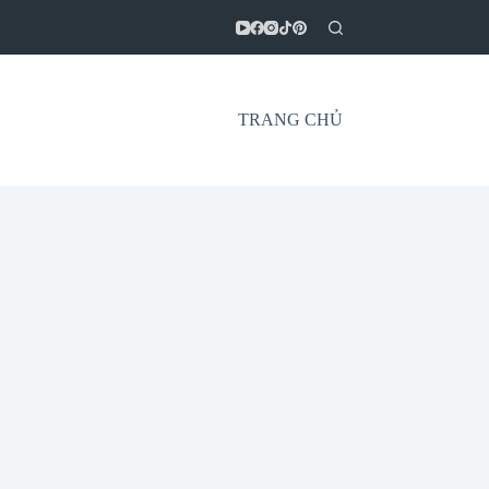
TRANG CHỦ