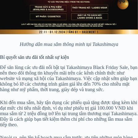
Hướng dẫn mua sắm thông minh tại Takashimaya
Bí quyết săn ưu đãi tốt nhất sự kiện
Để săn lùng các ưu đãi nổi bật tại Takashimaya Black Friday Sale, bạn
nên theo dõi thông tin khuyến mãi trên các kênh chính thức như
website và mạng xã hội của Takashimaya. Việc cập nhật sớm giúp bạn
không bỏ lỡ các chương trình giảm giá lên đến 70% cho nhiều mặt
hàng như mỹ phẩm, thời trang, giày dép và trang sức.
Khi đến mua sắm, hãy tận dụng các phiếu quà tặng được tặng kèm khi
đạt mức chi tiêu nhất định, ví dụ như phiếu trị giá 100.000 VNĐ khi
mua sắm từ 2 triệu đồng trở lên tại trung tâm thương mại Takashimaya.
Đây là cách giúp bạn tiết kiệm thêm chi phí cho những lần mua sắm
tiếp theo.
Ngoài ra, nên lên kế hoạch mua sắm trước, ưu tiên những món hàng