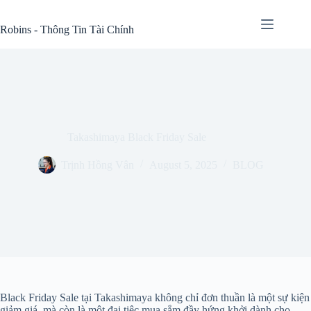
Skip
to
Robins - Thông Tin Tài Chính
content
Takashimaya Black Friday Sale
Trịnh Hồng Vân
August 5, 2025
BLOG
Black Friday Sale tại Takashimaya không chỉ đơn thuần là một sự kiện
giảm giá, mà còn là một đại tiệc mua sắm đầy hứng khởi dành cho