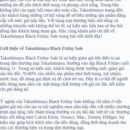
những tín đồ yêu thích thời trang và phong cách sống. Trong bầu
không khí của ngày hội mua sắm toàn cầu, Takashimaya mang đến
cho khách hàng những cơ hội vàng để sở hữu những sản phẩm đẳng
cấp với mức giá hấp dẫn. Với hàng loạt thương hiệu nổi tiếng và
những khuyến mãi không thể bỏ lỡ, sự kiện này hứa hẹn sẽ thu hút
đông đảo khách hàng tham gia. Hãy cùng khám phá chi tiết về
Takashimaya Black Friday Sale trong bài viết dưới đây!
Giới thiệu về Takashimaya Black Friday Sale
Takashimaya Black Friday Sale là sự kiện giảm giá lớn diễn ra tại
trung tâm thương mại Takashimaya, thường vào dịp Black Friday cuối
tháng 11. Trong sự kiện này, khách hàng được hưởng mức giảm giá
sâu lên đến 70-80% cho nhiều sản phẩm như thời trang, mỹ phẩm,
nước hoa, đồ dùng gia đình và đồ chơi trẻ em. Đây là cơ hội để người
tiêu dùng mua sắm các mặt hàng chất lượng với giá ưu đãi, tiết kiệm
chi phí đáng kể.
Ý nghĩa của Takashimaya Black Friday Sale không chỉ nằm ở việc
giảm giá mà còn tạo ra trải nghiệm mua sắm hấp dẫn với nhiều chương
trình quà tặng, bốc thăm trúng thưởng và ưu đãi đặc biệt từ các thương
hiệu nổi tiếng như Calvin Klein, Versace, Mac, Tommy Hilfiger. Sự
kiện này giúp kích thích nhu cầu tiêu dùng, đồng thời tăng doanh thu
cho các thương hiệu và trung tâm thương mại.