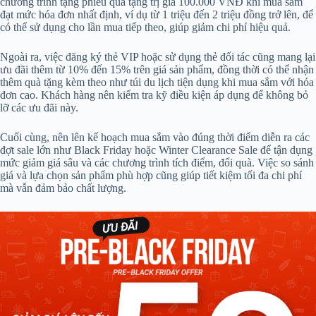
chương trình tặng phiếu quà tặng trị giá 100.000 VNĐ khi mua sắm
đạt mức hóa đơn nhất định, ví dụ từ 1 triệu đến 2 triệu đồng trở lên, để
có thể sử dụng cho lần mua tiếp theo, giúp giảm chi phí hiệu quả.
Ngoài ra, việc đăng ký thẻ VIP hoặc sử dụng thẻ đối tác cũng mang lại
ưu đãi thêm từ 10% đến 15% trên giá sản phẩm, đồng thời có thể nhận
thêm quà tặng kèm theo như túi du lịch tiện dụng khi mua sắm với hóa
đơn cao. Khách hàng nên kiểm tra kỹ điều kiện áp dụng để không bỏ
lỡ các ưu đãi này.
Cuối cùng, nên lên kế hoạch mua sắm vào đúng thời điểm diễn ra các
đợt sale lớn như Black Friday hoặc Winter Clearance Sale để tận dụng
mức giảm giá sâu và các chương trình tích điểm, đổi quà. Việc so sánh
giá và lựa chọn sản phẩm phù hợp cũng giúp tiết kiệm tối đa chi phí
mà vẫn đảm bảo chất lượng.