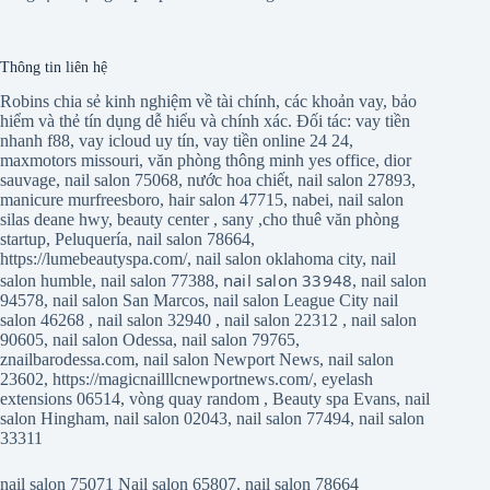
Thông tin liên hệ
Robins chia sẻ kinh nghiệm về tài chính, các khoản vay, bảo
hiểm và thẻ tín dụng dễ hiểu và chính xác. Đối tác:
vay tiền
nhanh f88
,
vay icloud uy tín
,
vay tiền online 24 24
,
maxmotors missouri
,
văn phòng thông minh yes office
,
dior
sauvage
,
nail salon 75068
,
nước hoa chiết
,
nail salon 27893
,
manicure murfreesboro
,
hair salon 47715
,
nabei
,
nail salon
silas deane hwy
,
beauty center
,
sany
,
cho thuê văn phòng
startup
,
Peluquería
,
nail salon 78664
,
https://lumebeautyspa.com/
,
nail salon oklahoma city
,
nail
nail salon 33948
salon humble
,
nail salon 77388
,
,
nail salon
94578
,
nail salon San Marcos
,
nail salon League City
nail
salon 46268
,
nail salon 32940
,
nail salon 22312
,
nail salon
90605
,
nail salon Odessa
,
nail salon 79765
,
znailbarodessa.com
,
nail salon Newport News
,
nail salon
23602
,
https://magicnailllcnewportnews.com/
,
eyelash
extensions 06514
,
vòng quay random
,
Beauty spa Evans
,
nail
salon Hingham
,
nail salon 02043
,
nail salon 77494
,
nail salon
33311
nail salon 75071
Nail salon 65807
,
nail salon 78664