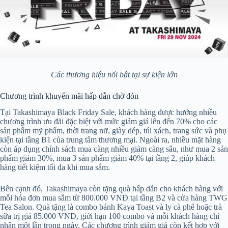
Các thương hiệu nổi bật tại sự kiện lớn
Chương trình khuyến mãi hấp dẫn chờ đón
Tại Takashimaya Black Friday Sale, khách hàng được hưởng nhiều
chương trình ưu đãi đặc biệt với mức giảm giá lên đến 70% cho các
sản phẩm mỹ phẩm, thời trang nữ, giày dép, túi xách, trang sức và phụ
kiện tại tầng B1 của trung tâm thương mại. Ngoài ra, nhiều mặt hàng
còn áp dụng chính sách mua càng nhiều giảm càng sâu, như mua 2 sản
phẩm giảm 30%, mua 3 sản phẩm giảm 40% tại tầng 2, giúp khách
hàng tiết kiệm tối đa khi mua sắm.
Bên cạnh đó, Takashimaya còn tặng quà hấp dẫn cho khách hàng với
mỗi hóa đơn mua sắm từ 800.000 VNĐ tại tầng B2 và cửa hàng TWG
Tea Salon. Quà tặng là combo bánh Kaya Toast và ly cà phê hoặc trà
sữa trị giá 85.000 VNĐ, giới hạn 100 combo và mỗi khách hàng chỉ
nhận một lần trong ngày. Các chương trình giảm giá còn kết hợp với