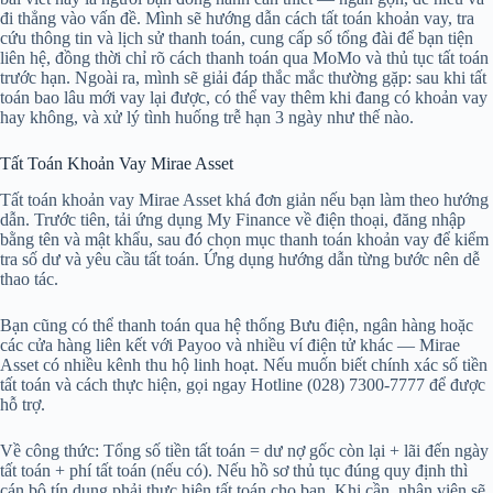
đi thẳng vào vấn đề. Mình sẽ hướng dẫn cách tất toán khoản vay, tra
cứu thông tin và lịch sử thanh toán, cung cấp số tổng đài để bạn tiện
liên hệ, đồng thời chỉ rõ cách thanh toán qua MoMo và thủ tục tất toán
trước hạn. Ngoài ra, mình sẽ giải đáp thắc mắc thường gặp: sau khi tất
toán bao lâu mới vay lại được, có thể vay thêm khi đang có khoản vay
hay không, và xử lý tình huống trễ hạn 3 ngày như thế nào.
Tất Toán Khoản Vay Mirae Asset
Tất toán khoản vay Mirae Asset khá đơn giản nếu bạn làm theo hướng
dẫn. Trước tiên, tải ứng dụng My Finance về điện thoại, đăng nhập
bằng tên và mật khẩu, sau đó chọn mục thanh toán khoản vay để kiểm
tra số dư và yêu cầu tất toán. Ứng dụng hướng dẫn từng bước nên dễ
thao tác.
Bạn cũng có thể thanh toán qua hệ thống Bưu điện, ngân hàng hoặc
các cửa hàng liên kết với Payoo và nhiều ví điện tử khác — Mirae
Asset có nhiều kênh thu hộ linh hoạt. Nếu muốn biết chính xác số tiền
tất toán và cách thực hiện, gọi ngay Hotline (028) 7300-7777 để được
hỗ trợ.
Về công thức: Tổng số tiền tất toán = dư nợ gốc còn lại + lãi đến ngày
tất toán + phí tất toán (nếu có). Nếu hồ sơ thủ tục đúng quy định thì
cán bộ tín dụng phải thực hiện tất toán cho bạn. Khi cần, nhân viên sẽ