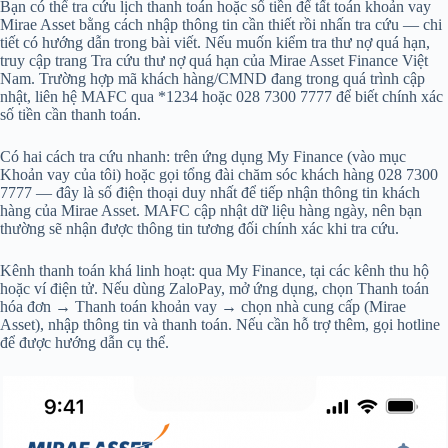
Bạn có thể tra cứu lịch thanh toán hoặc số tiền để tất toán khoản vay
Mirae Asset bằng cách nhập thông tin cần thiết rồi nhấn tra cứu — chi
tiết có hướng dẫn trong bài viết. Nếu muốn kiểm tra thư nợ quá hạn,
truy cập trang Tra cứu thư nợ quá hạn của Mirae Asset Finance Việt
Nam. Trường hợp mã khách hàng/CMND đang trong quá trình cập
nhật, liên hệ MAFC qua *1234 hoặc 028 7300 7777 để biết chính xác
số tiền cần thanh toán.
Có hai cách tra cứu nhanh: trên ứng dụng My Finance (vào mục
Khoản vay của tôi) hoặc gọi tổng đài chăm sóc khách hàng 028 7300
7777 — đây là số điện thoại duy nhất để tiếp nhận thông tin khách
hàng của Mirae Asset. MAFC cập nhật dữ liệu hàng ngày, nên bạn
thường sẽ nhận được thông tin tương đối chính xác khi tra cứu.
Kênh thanh toán khá linh hoạt: qua My Finance, tại các kênh thu hộ
hoặc ví điện tử. Nếu dùng ZaloPay, mở ứng dụng, chọn Thanh toán
hóa đơn → Thanh toán khoản vay → chọn nhà cung cấp (Mirae
Asset), nhập thông tin và thanh toán. Nếu cần hỗ trợ thêm, gọi hotline
để được hướng dẫn cụ thể.