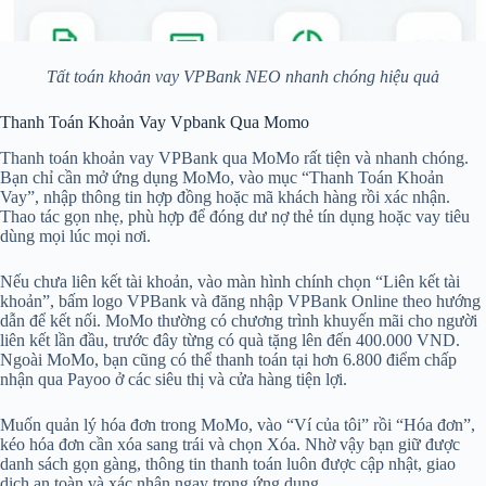
Tất toán khoản vay VPBank NEO nhanh chóng hiệu quả
Thanh Toán Khoản Vay Vpbank Qua Momo
Thanh toán khoản vay VPBank qua MoMo rất tiện và nhanh chóng.
Bạn chỉ cần mở ứng dụng MoMo, vào mục “Thanh Toán Khoản
Vay”, nhập thông tin hợp đồng hoặc mã khách hàng rồi xác nhận.
Thao tác gọn nhẹ, phù hợp để đóng dư nợ thẻ tín dụng hoặc vay tiêu
dùng mọi lúc mọi nơi.
Nếu chưa liên kết tài khoản, vào màn hình chính chọn “Liên kết tài
khoản”, bấm logo VPBank và đăng nhập VPBank Online theo hướng
dẫn để kết nối. MoMo thường có chương trình khuyến mãi cho người
liên kết lần đầu, trước đây từng có quà tặng lên đến 400.000 VND.
Ngoài MoMo, bạn cũng có thể thanh toán tại hơn 6.800 điểm chấp
nhận qua Payoo ở các siêu thị và cửa hàng tiện lợi.
Muốn quản lý hóa đơn trong MoMo, vào “Ví của tôi” rồi “Hóa đơn”,
kéo hóa đơn cần xóa sang trái và chọn Xóa. Nhờ vậy bạn giữ được
danh sách gọn gàng, thông tin thanh toán luôn được cập nhật, giao
dịch an toàn và xác nhận ngay trong ứng dụng.