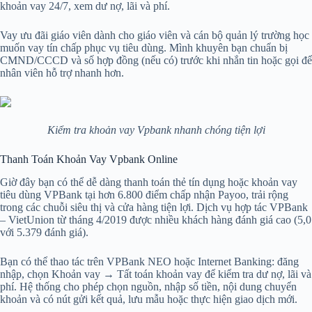
khoản vay 24/7, xem dư nợ, lãi và phí.
Vay ưu đãi giáo viên dành cho giáo viên và cán bộ quản lý trường học
muốn vay tín chấp phục vụ tiêu dùng. Mình khuyên bạn chuẩn bị
CMND/CCCD và số hợp đồng (nếu có) trước khi nhắn tin hoặc gọi để
nhân viên hỗ trợ nhanh hơn.
Kiểm tra khoản vay Vpbank nhanh chóng tiện lợi
Thanh Toán Khoản Vay Vpbank Online
Giờ đây bạn có thể dễ dàng thanh toán thẻ tín dụng hoặc khoản vay
tiêu dùng VPBank tại hơn 6.800 điểm chấp nhận Payoo, trải rộng
trong các chuỗi siêu thị và cửa hàng tiện lợi. Dịch vụ hợp tác VPBank
– VietUnion từ tháng 4/2019 được nhiều khách hàng đánh giá cao (5,0
với 5.379 đánh giá).
Bạn có thể thao tác trên VPBank NEO hoặc Internet Banking: đăng
nhập, chọn Khoản vay → Tất toán khoản vay để kiểm tra dư nợ, lãi và
phí. Hệ thống cho phép chọn nguồn, nhập số tiền, nội dung chuyển
khoản và có nút gửi kết quả, lưu mẫu hoặc thực hiện giao dịch mới.