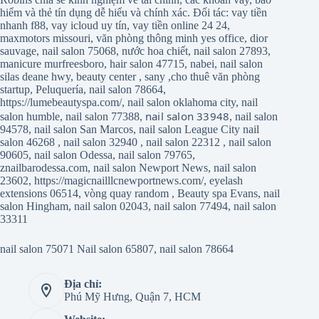
hiểm và thẻ tín dụng dễ hiểu và chính xác. Đối tác:
vay tiền
nhanh f88
,
vay icloud uy tín
,
vay tiền online 24 24
,
maxmotors missouri
,
văn phòng thông minh yes office
,
dior
sauvage
,
nail salon 75068
,
nước hoa chiết
,
nail salon 27893
,
manicure murfreesboro
,
hair salon 47715
,
nabei
,
nail salon
silas deane hwy
,
beauty center
,
sany
,
cho thuê văn phòng
startup
,
Peluquería
,
nail salon 78664
,
https://lumebeautyspa.com/
,
nail salon oklahoma city
,
nail
nail salon 33948
salon humble
,
nail salon 77388
,
,
nail salon
94578
,
nail salon San Marcos
,
nail salon League City
nail
salon 46268
,
nail salon 32940
,
nail salon 22312
,
nail salon
90605
,
nail salon Odessa
,
nail salon 79765
,
znailbarodessa.com
,
nail salon Newport News
,
nail salon
23602
,
https://magicnailllcnewportnews.com/
,
eyelash
extensions 06514
,
vòng quay random
,
Beauty spa Evans
,
nail
salon Hingham
,
nail salon 02043
,
nail salon 77494
,
nail salon
33311
nail salon 75071
Nail salon 65807
,
nail salon 78664
Địa chỉ:
Phú Mỹ Hưng, Quận 7, HCM