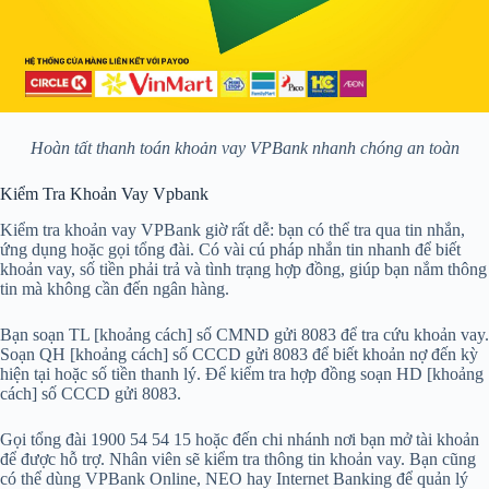
Hoàn tất thanh toán khoản vay VPBank nhanh chóng an toàn
Kiểm Tra Khoản Vay Vpbank
Kiểm tra khoản vay VPBank giờ rất dễ: bạn có thể tra qua tin nhắn,
ứng dụng hoặc gọi tổng đài. Có vài cú pháp nhắn tin nhanh để biết
khoản vay, số tiền phải trả và tình trạng hợp đồng, giúp bạn nắm thông
tin mà không cần đến ngân hàng.
Bạn soạn TL [khoảng cách] số CMND gửi 8083 để tra cứu khoản vay.
Soạn QH [khoảng cách] số CCCD gửi 8083 để biết khoản nợ đến kỳ
hiện tại hoặc số tiền thanh lý. Để kiểm tra hợp đồng soạn HD [khoảng
cách] số CCCD gửi 8083.
Gọi tổng đài 1900 54 54 15 hoặc đến chi nhánh nơi bạn mở tài khoản
để được hỗ trợ. Nhân viên sẽ kiểm tra thông tin khoản vay. Bạn cũng
có thể dùng VPBank Online, NEO hay Internet Banking để quản lý