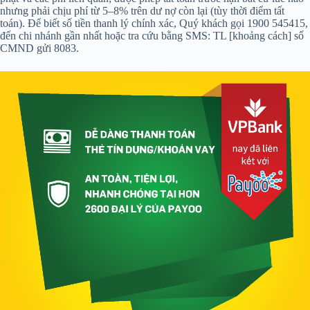
nhưng phải chịu phí từ 5–8% trên dư nợ còn lại (tùy thời điểm tất
toán). Để biết số tiền thanh lý chính xác, Quý khách gọi 1900 545415,
đến chi nhánh gần nhất hoặc tra cứu bằng SMS: TL [khoảng cách] số
CMND gửi 8083.