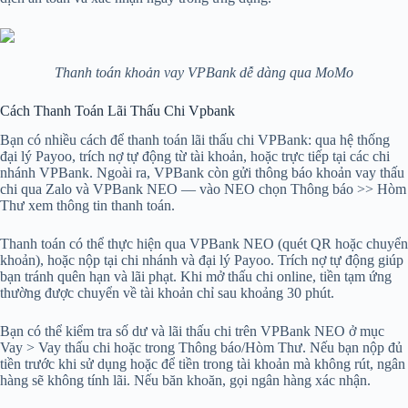
Thanh toán khoản vay VPBank dễ dàng qua MoMo
Cách Thanh Toán Lãi Thấu Chi Vpbank
Bạn có nhiều cách để thanh toán lãi thấu chi VPBank: qua hệ thống
đại lý Payoo, trích nợ tự động từ tài khoản, hoặc trực tiếp tại các chi
nhánh VPBank. Ngoài ra, VPBank còn gửi thông báo khoản vay thấu
chi qua Zalo và VPBank NEO — vào NEO chọn Thông báo >> Hòm
Thư xem thông tin thanh toán.
Thanh toán có thể thực hiện qua VPBank NEO (quét QR hoặc chuyển
khoản), hoặc nộp tại chi nhánh và đại lý Payoo. Trích nợ tự động giúp
bạn tránh quên hạn và lãi phạt. Khi mở thấu chi online, tiền tạm ứng
thường được chuyển về tài khoản chỉ sau khoảng 30 phút.
Bạn có thể kiểm tra số dư và lãi thấu chi trên VPBank NEO ở mục
Vay > Vay thấu chi hoặc trong Thông báo/Hòm Thư. Nếu bạn nộp đủ
tiền trước khi sử dụng hoặc để tiền trong tài khoản mà không rút, ngân
hàng sẽ không tính lãi. Nếu băn khoăn, gọi ngân hàng xác nhận.