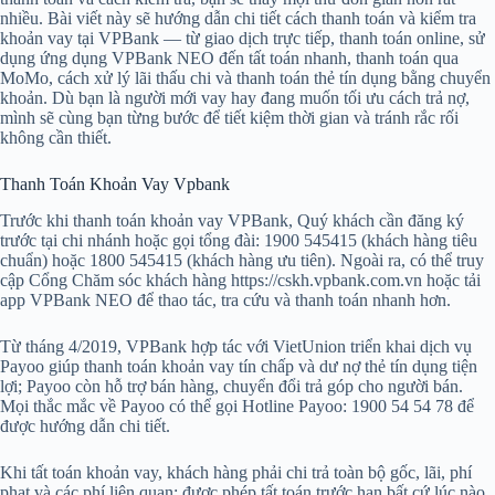
nhiều. Bài viết này sẽ hướng dẫn chi tiết cách thanh toán và kiểm tra
khoản vay tại VPBank — từ giao dịch trực tiếp, thanh toán online, sử
dụng ứng dụng VPBank NEO đến tất toán nhanh, thanh toán qua
MoMo, cách xử lý lãi thấu chi và thanh toán thẻ tín dụng bằng chuyển
khoản. Dù bạn là người mới vay hay đang muốn tối ưu cách trả nợ,
mình sẽ cùng bạn từng bước để tiết kiệm thời gian và tránh rắc rối
không cần thiết.
Thanh Toán Khoản Vay Vpbank
Trước khi thanh toán khoản vay VPBank, Quý khách cần đăng ký
trước tại chi nhánh hoặc gọi tổng đài: 1900 545415 (khách hàng tiêu
chuẩn) hoặc 1800 545415 (khách hàng ưu tiên). Ngoài ra, có thể truy
cập Cổng Chăm sóc khách hàng https://cskh.vpbank.com.vn hoặc tải
app VPBank NEO để thao tác, tra cứu và thanh toán nhanh hơn.
Từ tháng 4/2019, VPBank hợp tác với VietUnion triển khai dịch vụ
Payoo giúp thanh toán khoản vay tín chấp và dư nợ thẻ tín dụng tiện
lợi; Payoo còn hỗ trợ bán hàng, chuyển đổi trả góp cho người bán.
Mọi thắc mắc về Payoo có thể gọi Hotline Payoo: 1900 54 54 78 để
được hướng dẫn chi tiết.
Khi tất toán khoản vay, khách hàng phải chi trả toàn bộ gốc, lãi, phí
phạt và các phí liên quan; được phép tất toán trước hạn bất cứ lúc nào