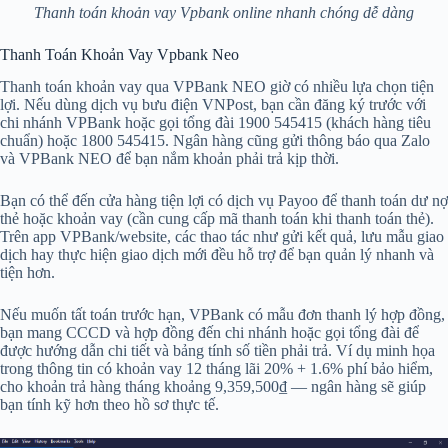
Thanh toán khoản vay Vpbank online nhanh chóng dễ dàng
Thanh Toán Khoản Vay Vpbank Neo
Thanh toán khoản vay qua VPBank NEO giờ có nhiều lựa chọn tiện
lợi. Nếu dùng dịch vụ bưu điện VNPost, bạn cần đăng ký trước với
chi nhánh VPBank hoặc gọi tổng đài 1900 545415 (khách hàng tiêu
chuẩn) hoặc 1800 545415. Ngân hàng cũng gửi thông báo qua Zalo
và VPBank NEO để bạn nắm khoản phải trả kịp thời.
Bạn có thể đến cửa hàng tiện lợi có dịch vụ Payoo để thanh toán dư nợ
thẻ hoặc khoản vay (cần cung cấp mã thanh toán khi thanh toán thẻ).
Trên app VPBank/website, các thao tác như gửi kết quả, lưu mẫu giao
dịch hay thực hiện giao dịch mới đều hỗ trợ để bạn quản lý nhanh và
tiện hơn.
Nếu muốn tất toán trước hạn, VPBank có mẫu đơn thanh lý hợp đồng,
bạn mang CCCD và hợp đồng đến chi nhánh hoặc gọi tổng đài để
được hướng dẫn chi tiết và bảng tính số tiền phải trả. Ví dụ minh họa
trong thông tin có khoản vay 12 tháng lãi 20% + 1.6% phí bảo hiểm,
cho khoản trả hàng tháng khoảng 9,359,500₫ — ngân hàng sẽ giúp
bạn tính kỹ hơn theo hồ sơ thực tế.