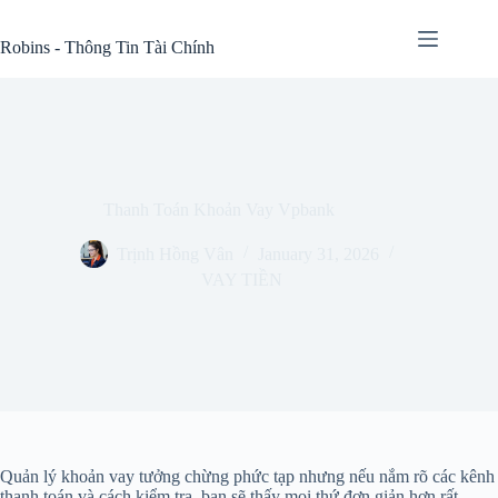
Skip
to
Robins - Thông Tin Tài Chính
content
Thanh Toán Khoản Vay Vpbank
Trịnh Hồng Vân
January 31, 2026
VAY TIỀN
Quản lý khoản vay tưởng chừng phức tạp nhưng nếu nắm rõ các kênh
thanh toán và cách kiểm tra, bạn sẽ thấy mọi thứ đơn giản hơn rất