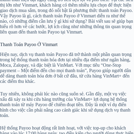
thị lớn như Vinmart, khách hàng có thêm nhiều lựa chọn để thực hiện
giao dịch mua sắm, trong đó nổi bật là phương thức thanh toán Payoo.
Vậy Payoo là gì, cách thanh toán Payoo ở Vinmart diễn ra như thế
nào, có những điểm cần lưu ý gì khi sử dụng? Bài viết sau sẽ giúp bạn
hiểu rõ hơn về các bước, lợi ích cũng như những thông tin quan trọng
liên quan đến thanh toán Payoo tại Vinmart.
Thanh Toán Payoo Ở Vinmart
Hiện nay, dịch vụ thanh toán Payoo đã trở thành một phần quan trọng
trong hệ thống thanh toán hóa đơn tại nhiều địa điểm như ngân hàng,
Moca, Zalopay, và đặc biệt là VinMart. Với mục tiêu “One-Stop
payment – Một điểm đến cho mọi thanh toán”, Payoo giúp người dân
dễ dàng thanh toán hóa đơn ở bất cứ đâu, từ cửa hàng VinMart+ đến
các điểm thu khác.
Tuy nhiên, không phải lúc nào cũng suôn sẻ. Gần đây, một vụ việc
xấu đã xảy ra khi cửa hàng trưởng của VinMart+ lợi dụng hệ thống
thanh toán từ máy Payoo để chiếm đoạt tiền. Đây là một ví dụ điển
hình cho việc cần phải nâng cao cảnh giác khi sử dụng dịch vụ thanh
toán.
Hệ thống Payoo hoạt động rất linh hoạt, với việc top-up cho khách
hàng vào lúc 17:00 hàng ngày, tạo điều kiện cho người dùng thực hiện