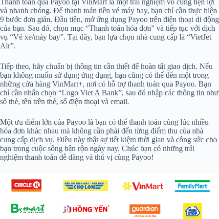
Thanh toán qua Payoo tại VinMart là một trải nghiệm vô cùng tiện lợi
và nhanh chóng. Để thanh toán tiền vé máy bay, bạn chỉ cần thực hiện
9 bước đơn giản. Đầu tiên, mở ứng dụng Payoo trên điện thoại di động
của bạn. Sau đó, chọn mục “Thanh toán hóa đơn” và tiếp tục với dịch
vụ “Vé xe/máy bay”. Tại đây, bạn lựa chọn nhà cung cấp là “VietJet
Air”.
Tiếp theo, hãy chuẩn bị thông tin cần thiết để hoàn tất giao dịch. Nếu
bạn không muốn sử dụng ứng dụng, bạn cũng có thể đến một trong
những cửa hàng VinMart+, nơi có hỗ trợ thanh toán qua Payoo. Bạn
chỉ cần nhấn chọn “Logo Viet A Bank”, sau đó nhập các thông tin như
số thẻ, tên trên thẻ, số điện thoại và email.
Một ưu điểm lớn của Payoo là bạn có thể thanh toán cùng lúc nhiều
hóa đơn khác nhau mà không cần phải đến từng điểm thu của nhà
cung cấp dịch vụ. Điều này thật sự tiết kiệm thời gian và công sức cho
bạn trong cuộc sống bận rộn ngày nay. Chúc bạn có những trải
nghiệm thanh toán dễ dàng và thú vị cùng Payoo!