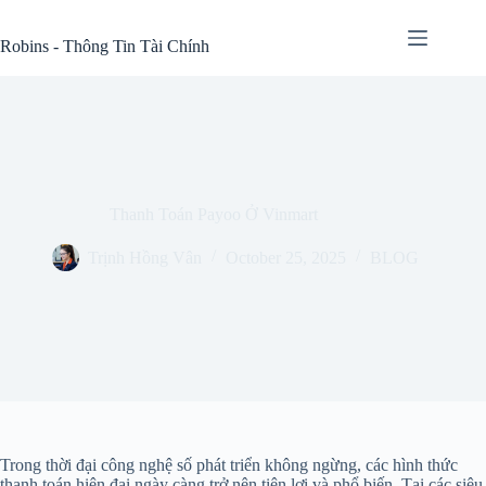
Skip
to
Robins - Thông Tin Tài Chính
content
Thanh Toán Payoo Ở Vinmart
Trịnh Hồng Vân
October 25, 2025
BLOG
Trong thời đại công nghệ số phát triển không ngừng, các hình thức
thanh toán hiện đại ngày càng trở nên tiện lợi và phổ biến. Tại các siêu