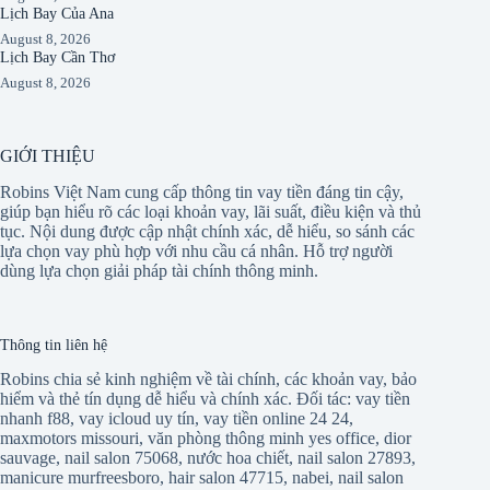
Lịch Bay Của Ana
August 8, 2026
Lịch Bay Cần Thơ
August 8, 2026
GIỚI THIỆU
Robins Việt Nam cung cấp thông tin vay tiền đáng tin cậy,
giúp bạn hiểu rõ các loại khoản vay, lãi suất, điều kiện và thủ
tục. Nội dung được cập nhật chính xác, dễ hiểu, so sánh các
lựa chọn vay phù hợp với nhu cầu cá nhân. Hỗ trợ người
dùng lựa chọn giải pháp tài chính thông minh.
Thông tin liên hệ
Robins chia sẻ kinh nghiệm về tài chính, các khoản vay, bảo
hiểm và thẻ tín dụng dễ hiểu và chính xác. Đối tác:
vay tiền
nhanh f88
,
vay icloud uy tín
,
vay tiền online 24 24
,
maxmotors missouri
,
văn phòng thông minh yes office
,
dior
sauvage
,
nail salon 75068
,
nước hoa chiết
,
nail salon 27893
,
manicure murfreesboro
,
hair salon 47715
,
nabei
,
nail salon