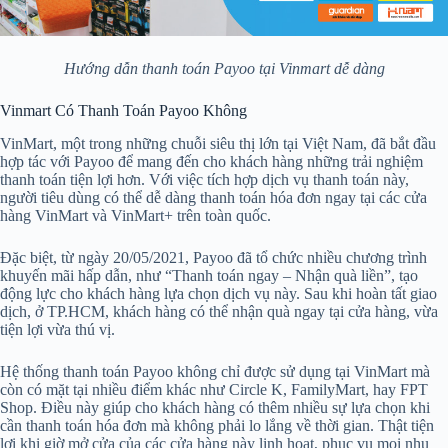
Hướng dẫn thanh toán Payoo tại Vinmart dễ dàng
Vinmart Có Thanh Toán Payoo Không
VinMart, một trong những chuỗi siêu thị lớn tại Việt Nam, đã bắt đầu
hợp tác với Payoo để mang đến cho khách hàng những trải nghiệm
thanh toán tiện lợi hơn. Với việc tích hợp dịch vụ thanh toán này,
người tiêu dùng có thể dễ dàng thanh toán hóa đơn ngay tại các cửa
hàng VinMart và VinMart+ trên toàn quốc.
Đặc biệt, từ ngày 20/05/2021, Payoo đã tổ chức nhiều chương trình
khuyến mãi hấp dẫn, như “Thanh toán ngay – Nhận quà liền”, tạo
động lực cho khách hàng lựa chọn dịch vụ này. Sau khi hoàn tất giao
dịch, ở TP.HCM, khách hàng có thể nhận quà ngay tại cửa hàng, vừa
tiện lợi vừa thú vị.
Hệ thống thanh toán Payoo không chỉ được sử dụng tại VinMart mà
còn có mặt tại nhiều điểm khác như Circle K, FamilyMart, hay FPT
Shop. Điều này giúp cho khách hàng có thêm nhiều sự lựa chọn khi
cần thanh toán hóa đơn mà không phải lo lắng về thời gian. Thật tiện
lợi khi giờ mở cửa của các cửa hàng này linh hoạt, phục vụ mọi nhu